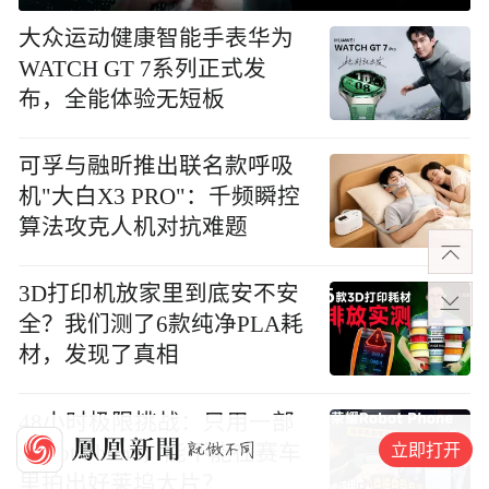
大众运动健康智能手表华为
WATCH GT 7系列正式发
布，全能体验无短板
可孚与融昕推出联名款呼吸
机"大白X3 PRO"：千频瞬控
算法攻克人机对抗难题
3D打印机放家里到底安不安
全？我们测了6款纯净PLA耗
材，发现了真相
48小时极限挑战：只用一部
立即打开
Robot Phone，能不能在赛车
里拍出好莱坞大片？