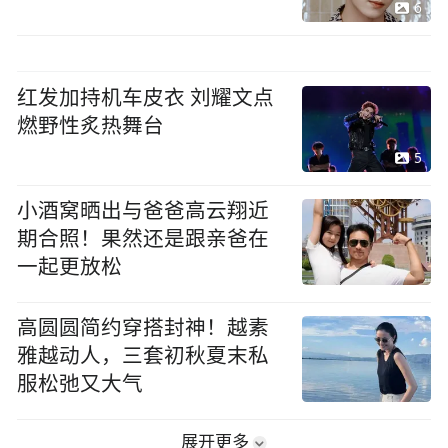
6
红发加持机车皮衣 刘耀文点
燃野性炙热舞台
5
小酒窝晒出与爸爸高云翔近
期合照！果然还是跟亲爸在
一起更放松
高圆圆简约穿搭封神！越素
雅越动人，三套初秋夏末私
服松弛又大气
展开更多