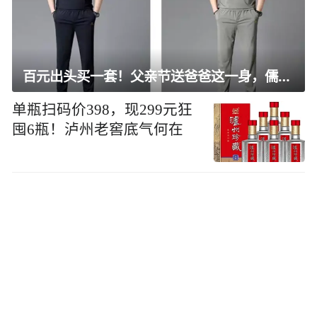
百元出头买一套！父亲节送爸爸这一身，儒雅有型还凉爽
单瓶扫码价398，现299元狂
囤6瓶！泸州老窖底气何在