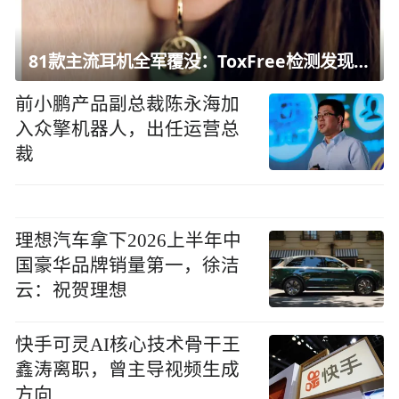
81款主流耳机全军覆没：ToxFree检测发现均含对人体有害化学物质
前小鹏产品副总裁陈永海加
入众擎机器人，出任运营总
裁
理想汽车拿下2026上半年中
国豪华品牌销量第一，徐洁
云：祝贺理想
快手可灵AI核心技术骨干王
鑫涛离职，曾主导视频生成
方向