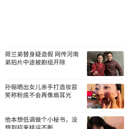
荷兰弟替身疑造假 网传河南
弟拍片中途被剧组开除
孙俪晒出女儿亲手打造妆容
笑称粉底不会再像扇耳光
他本想低调做个小秘书，没
想到招来桃运不断