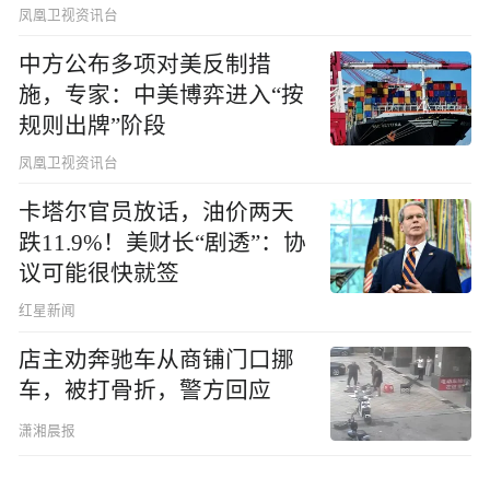
凤凰卫视资讯台
中方公布多项对美反制措
施，专家：中美博弈进入“按
规则出牌”阶段
凤凰卫视资讯台
卡塔尔官员放话，油价两天
跌11.9%！美财长“剧透”：协
议可能很快就签
红星新闻
店主劝奔驰车从商铺门口挪
车，被打骨折，警方回应
潇湘晨报