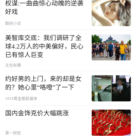
权谋:一曲曲惊心动魄的逆袭
好戏
翻阅小说
美智库交底：我们调研了全
球4.2万人的中美偏好，民心
已有惊人巨变
文化纵横
约好男的上门，来的却是女
的？她心里“咯噔”了一下
1818黄金眼新媒体
国内金饰克价大幅跳涨
第一财经