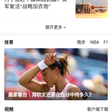
军复活“战略加农炮”
展开更多
体育
跑步
NBA
F1
凰家看台｜郑钦文还要在低谷中待多久？
视频
客户端下载