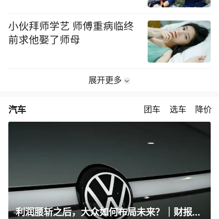
小伙拜师学艺 师傅重病临终
前求他娶了师母
展开更多
汽车
团车
选车
降价
利润腰斩之后，大众如何布局未来？｜财报全视角