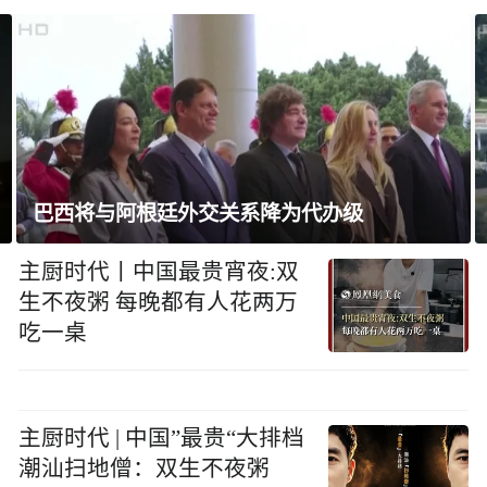
不满坡度与外观，特朗普命重建白宫停机坪
主厨时代丨中国最贵宵夜:双
生不夜粥 每晚都有人花两万
吃一桌
主厨时代 | 中国”最贵“大排档
潮汕扫地僧：双生不夜粥