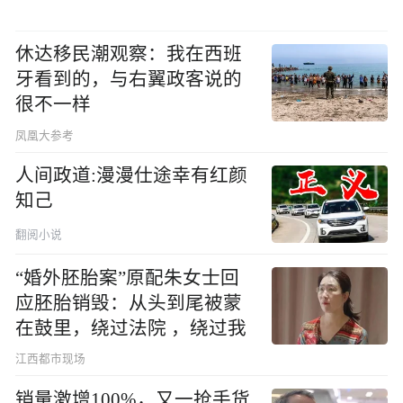
休达移民潮观察：我在西班
牙看到的，与右翼政客说的
很不一样
凤凰大参考
人间政道:漫漫仕途幸有红颜
知己
翻阅小说
“婚外胚胎案”原配朱女士回
应胚胎销毁：从头到尾被蒙
在鼓里，绕过法院 ，绕过我
江西都市现场
销量激增100%，又一抢手货