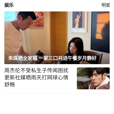
娱乐
明星
朱珠晒全家福 一家三口共进午餐岁月静好
周杰伦不受私生子传闻困扰
更新社媒晒雨天打网球心情
舒畅