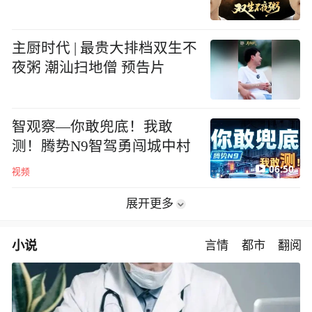
主厨时代 | 最贵大排档双生不
夜粥 潮汕扫地僧 预告片
智观察—你敢兜底！我敢
测！腾势N9智驾勇闯城中村
06:50
视频
展开更多
小说
言情
都市
翻阅