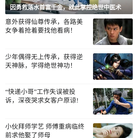
因勇救落水首富千金，就此掌控绝世中医术
意外获得仙尊传承，各路美
女争着抢着要找他看病！
少年偶得无上传承，获得逆
天神脉，学得绝世神功！
“快递小哥”工作失误被投
诉，深夜哭求女客户原谅!
小伙拜师学艺 师傅重病临终
前求他娶了师母