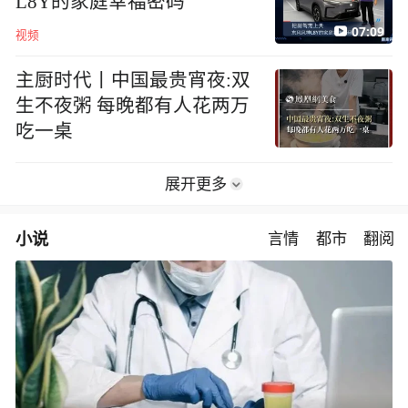
L8Y的家庭幸福密码
07:09
视频
主厨时代丨中国最贵宵夜:双
生不夜粥 每晚都有人花两万
吃一桌
展开更多
小说
言情
都市
翻阅