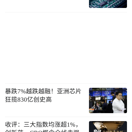
暴跌7%越跌越融！亚洲芯片
狂揽830亿创史高
收评：三大指数均涨超1%，