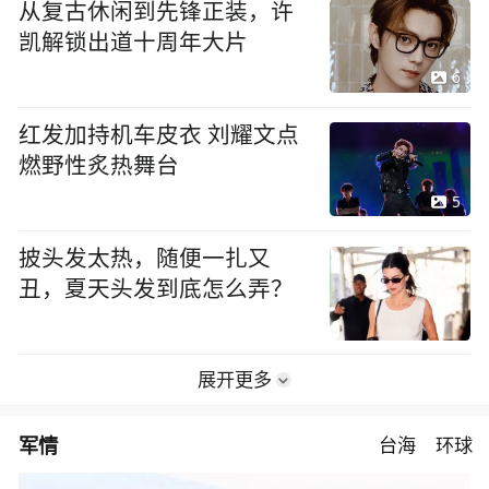
从复古休闲到先锋正装，许
凯解锁出道十周年大片
6
红发加持机车皮衣 刘耀文点
燃野性炙热舞台
5
披头发太热，随便一扎又
丑，夏天头发到底怎么弄？
展开更多
军情
台海
环球