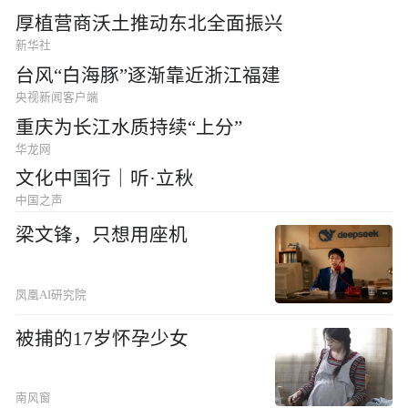
厚植营商沃土推动东北全面振兴
新华社
台风“白海豚”逐渐靠近浙江福建
央视新闻客户端
重庆为长江水质持续“上分”
华龙网
文化中国行｜听·立秋
中国之声
梁文锋，只想用座机
凤凰AI研究院
被捕的17岁怀孕少女
南风窗