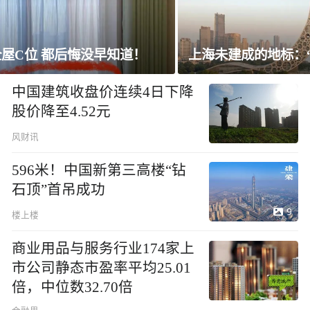
上海未建成的地标：“人”字大楼
中国建筑收盘价连续4日下降
股价降至4.52元
风财讯
596米！中国新第三高楼“钻
石顶”首吊成功
9
楼上楼
商业用品与服务行业174家上
市公司静态市盈率平均25.01
倍，中位数32.70倍