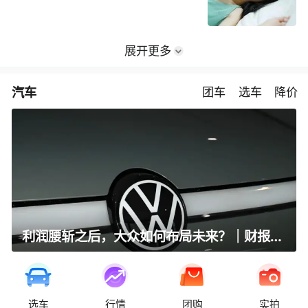
展开更多
汽车
团车
选车
降价
利润腰斩之后，大众如何布局未来？｜财报全视角
选车
行情
团购
实拍