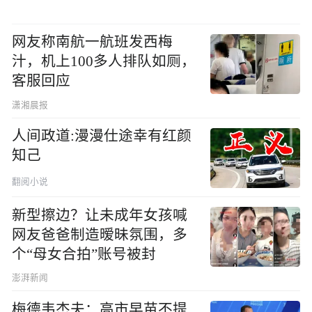
网友称南航一航班发西梅
汁，机上100多人排队如厕，
客服回应
潇湘晨报
人间政道:漫漫仕途幸有红颜
知己
翻阅小说
新型擦边？让未成年女孩喊
网友爸爸制造暧昧氛围，多
个“母女合拍”账号被封
澎湃新闻
梅德韦杰夫：高市早苗不提