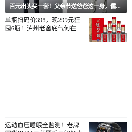
百元出头买一套！父亲节送爸爸这一身，儒雅有型还凉爽
单瓶扫码价398，现299元狂
囤6瓶！泸州老窖底气何在
运动血压睡眠全监测！老牌