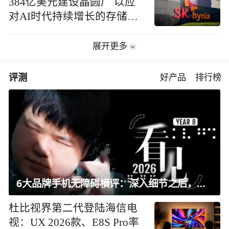
384亿美元建设晶圆厂 以应
对AI时代持续增长的存储芯
片需求
展开更多
评测
好产品
排行榜
6大品牌手机无障碍横评：深入细节之后，似乎只有苹果能挺住？｜ 看见2026
杜比视界第二代登陆海信电
视：UX 2026款、E8S Pro率