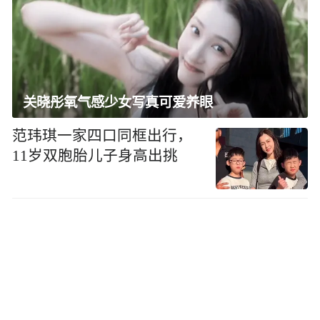
关晓彤氧气感少女写真可爱养眼
范玮琪一家四口同框出行，
11岁双胞胎儿子身高出挑