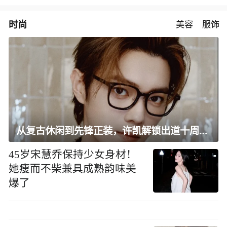
时尚
美容
服饰
从复古休闲到先锋正装，许凯解锁出道十周年大片
45岁宋慧乔保持少女身材！
她瘦而不柴兼具成熟韵味美
爆了