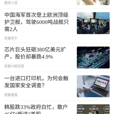
翻阅小说
中国海军首次登上欧洲顶级
护卫舰，驾驶6000吨战舰只
需2人
兵器肖宁
芯片巨头狂砸380亿美元扩
产，股价却暴跌4.9%
凤凰AI研究院
一台进口打印机，为何会触
发国家安全调查？
观察者网
韩股跌33%政府白忙，散户