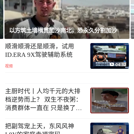
美国研究员首度运用AI生成全新病毒
顺滑顺滑还是顺滑，试用
ID.ERA 9X驾驶辅助系统
04:32
视频
主厨时代丨人均千元的大排
档逆势而上？ 双生不夜粥：
消费群体一直在 只是换了个
地方
把副驾宠上天，东风风神