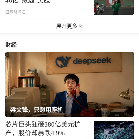
46亿“叛逃”美股
国际财闻汇
展开更多
财经
梁文锋，只想用座机
芯片巨头狂砸380亿美元扩
产，股价却暴跌4.9%