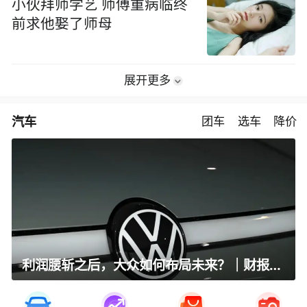
小伙拜师学艺 师傅重病临终
前求他娶了师母
展开更多
汽车
团车
选车
降价
利润腰斩之后，大众如何布局未来？｜财报全视角