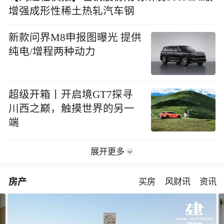
增强成形性稀土热轧汽车钢
新款问界M8申报图曝光 提供
纯电/增程两种动力
超级开箱丨开启境GT7探寻
川西之巅，触摸世界的另一
端
展开更多
房产
买房
风财讯
资讯