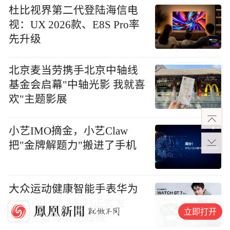
杜比视界第二代登陆海信电
视：UX 2026款、E8S Pro率
先升级
北京麦当劳携手北京中轴线
基金会启幕"中轴光影 我就喜
欢"主题影展
小艺IMO摘金，小艺Claw
把"金牌解题力"搬进了手机
大众运动健康智能手表华为
WATCH GT 7系列正式发
立即打开
布，全能体验无短板