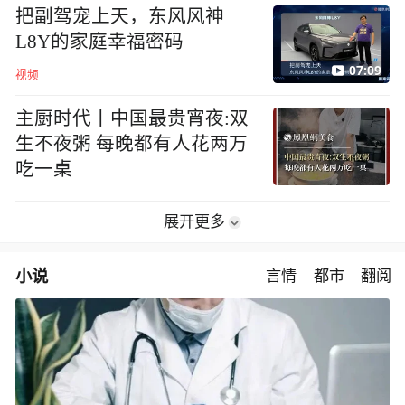
把副驾宠上天，东风风神
L8Y的家庭幸福密码
07:09
视频
主厨时代丨中国最贵宵夜:双
生不夜粥 每晚都有人花两万
吃一桌
展开更多
小说
言情
都市
翻阅