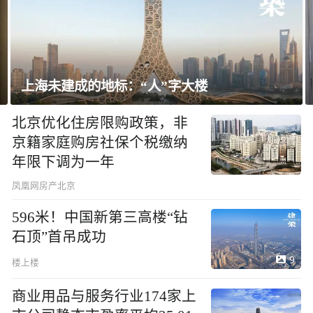
建成的地标：“人”字大楼
飘窗竟然能
北京优化住房限购政策，非
京籍家庭购房社保个税缴纳
年限下调为一年
凤凰网房产北京
596米！中国新第三高楼“钻
石顶”首吊成功
9
楼上楼
商业用品与服务行业174家上