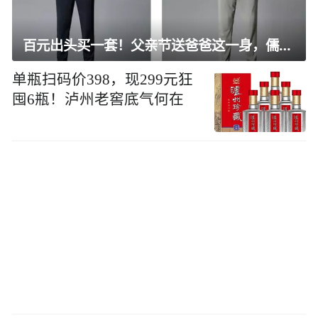
百元出头买一套！父亲节送爸爸这一身，儒雅有型还凉爽
单瓶扫码价398，现299元狂
囤6瓶！泸州老窖底气何在