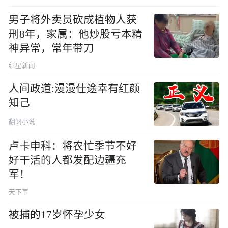
男子将外卖员砍成植物人获
刑8年，家属：他炒股亏本精
神异常，常年带刀
红星新闻
人间政道:漫漫仕途幸有红颜
知己
翻阅小说
卢卡申科：将农忙季节不好
好干活的人都发配边疆充
军！
天下事
被捕的17岁怀孕少女