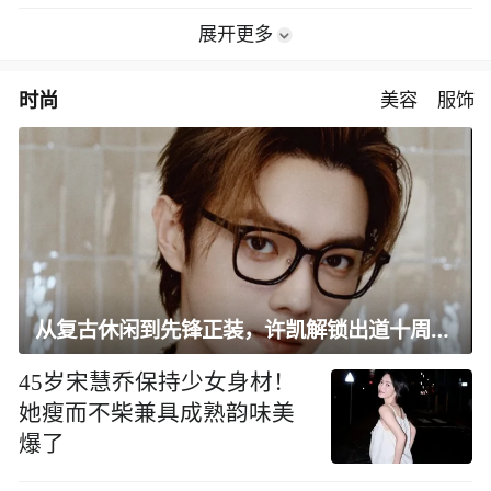
展开更多
时尚
美容
服饰
从复古休闲到先锋正装，许凯解锁出道十周年大片
45岁宋慧乔保持少女身材！
她瘦而不柴兼具成熟韵味美
爆了