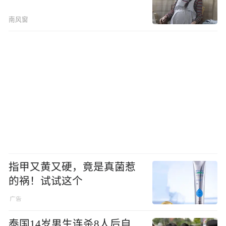
南风窗
指甲又黄又硬，竟是真菌惹
的祸！试试这个
泰国14岁男生连杀8人后自