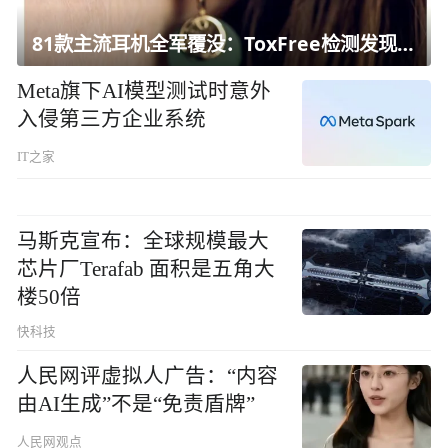
81款主流耳机全军覆没：ToxFree检测发现均含对人体有害化学物质
Meta旗下AI模型测试时意外
入侵第三方企业系统
IT之家
马斯克宣布：全球规模最大
芯片厂Terafab 面积是五角大
楼50倍
快科技
人民网评虚拟人广告：“内容
由AI生成”不是“免责盾牌”
人民网观点