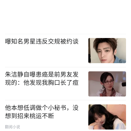
曝知名男星违反交规被约谈
朱洁静自曝患癌是前男友发
现的：他发现我胸口长了痘
他本想低调做个小秘书，没
想到招来桃运不断
翻阅小说