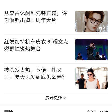
从复古休闲到先锋正装，许
凯解锁出道十周年大片
6
红发加持机车皮衣 刘耀文点
燃野性炙热舞台
5
披头发太热，随便一扎又
丑，夏天头发到底怎么弄？
展开更多