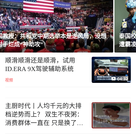
泰国校园枪击案已致8死，14岁枪手被曝长期
遭霸凌
顺滑顺滑还是顺滑，试用
ID.ERA 9X驾驶辅助系统
04:32
视频
主厨时代丨人均千元的大排
档逆势而上？ 双生不夜粥：
消费群体一直在 只是换了个
地方