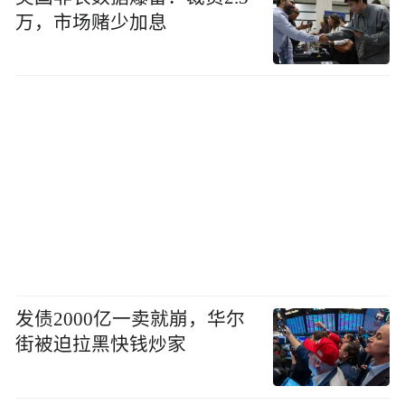
万，市场赌少加息
发债2000亿一卖就崩，华尔
街被迫拉黑快钱炒家