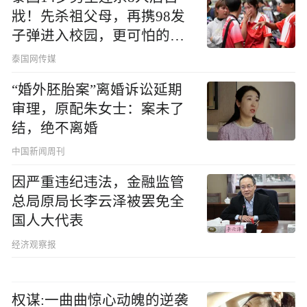
戕！先杀祖父母，再携98发
子弹进入校园，更可怕的细
节公布了
泰国网传媒
“婚外胚胎案”离婚诉讼延期
审理，原配朱女士：案未了
结，绝不离婚
中国新闻周刊
因严重违纪违法，金融监管
总局原局长李云泽被罢免全
国人大代表
经济观察报
权谋:一曲曲惊心动魄的逆袭