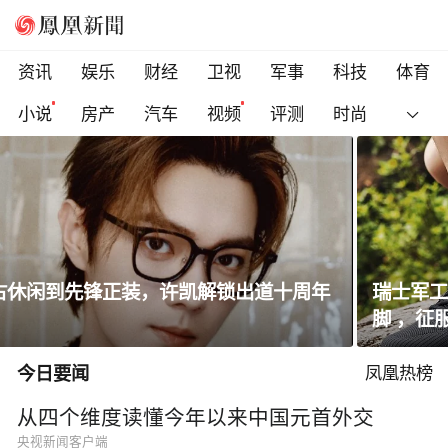
资讯
娱乐
财经
卫视
军事
科技
体育
小说
房产
汽车
视频
评测
时尚
瑞士军工品质「暴走飞织鞋」！透气防滑不闷
脚 ，征服全地形
今日要闻
凤凰热榜
从四个维度读懂今年以来中国元首外交
央视新闻客户端