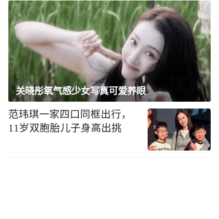
关晓彤氧气感少女写真可爱养眼
范玮琪一家四口同框出行，
11岁双胞胎儿子身高出挑