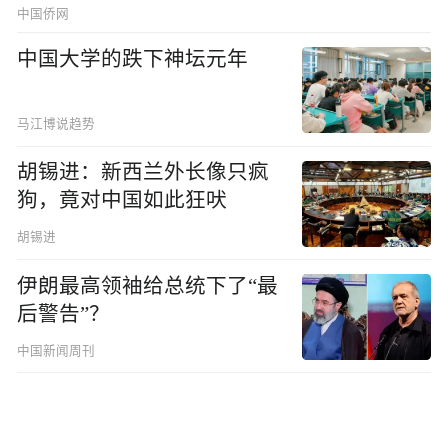
中国侨网
中国大学的跌下神坛元年
马江博说趋势
胡锡进：新西兰外长像只疯
狗，竟对中国如此狂吠
胡锡进
伊朗最高领袖给总统下了“最
后警告”？
中国新闻周刊