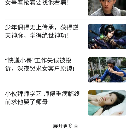
女争着抢着要找他看病！
少年偶得无上传承，获得逆
天神脉，学得绝世神功！
“快递小哥”工作失误被投
诉，深夜哭求女客户原谅!
小伙拜师学艺 师傅重病临终
前求他娶了师母
展开更多