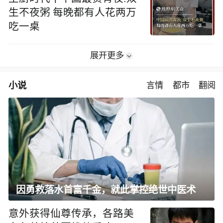
生不夜粥 每晚都有人花两万
吃一桌
展开更多
小说
言情
都市
翻阅
因勇救落水首富千金，就此掌控绝世中医术
意外获得仙尊传承，各路美