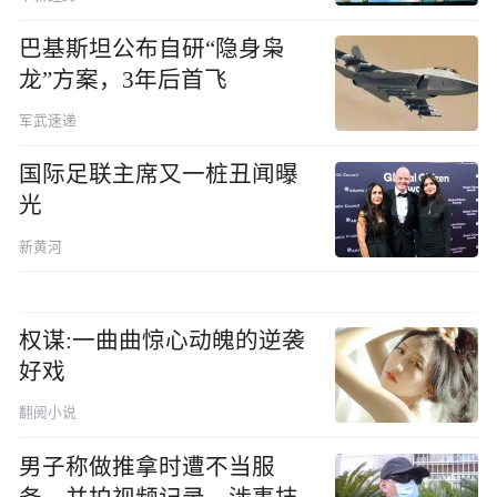
巴基斯坦公布自研“隐身枭
龙”方案，3年后首飞
军武速递
国际足联主席又一桩丑闻曝
光
新黄河
权谋:一曲曲惊心动魄的逆袭
好戏
翻阅小说
男子称做推拿时遭不当服