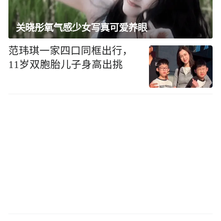
关晓彤氧气感少女写真可爱养眼
范玮琪一家四口同框出行，
11岁双胞胎儿子身高出挑