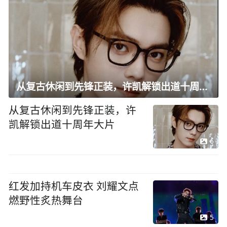
从复古休闲到先锋正装，许凯解锁出道十周年大片
从复古休闲到先锋正装，许
凯解锁出道十周年大片
6
红发加持机车皮衣 刘耀文点
燃野性炙热舞台
5