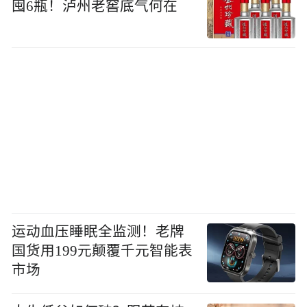
囤6瓶！泸州老窖底气何在
运动血压睡眠全监测！老牌
国货用199元颠覆千元智能表
市场