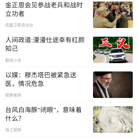
金正恩会见参战老兵和战时
立功者
凤凰卫视资讯台
人间政道:漫漫仕途幸有红颜
知己
翻阅小说
以媒：穆杰塔巴被紧急送
医，情况危急
观察者网
台风白海豚“闭眼”，意味着
什么？
钱江视频