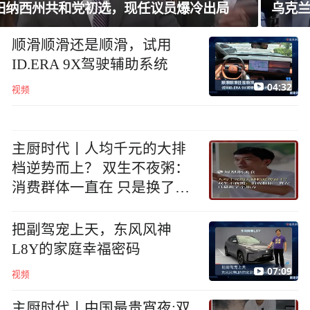
乌克兰基辅民众集会，要求恢复前防长职务
顺滑顺滑还是顺滑，试用
ID.ERA 9X驾驶辅助系统
04:32
视频
主厨时代丨人均千元的大排
档逆势而上？ 双生不夜粥：
消费群体一直在 只是换了个
地方
把副驾宠上天，东风风神
L8Y的家庭幸福密码
07:09
视频
主厨时代丨中国最贵宵夜:双