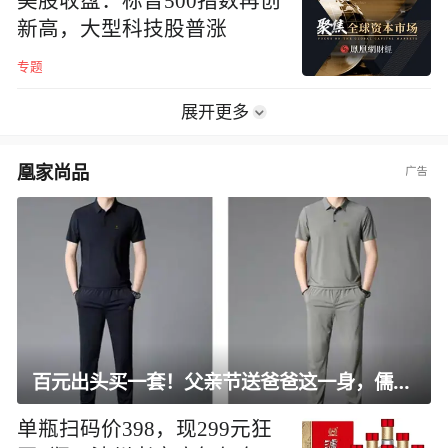
美股收盘：标普500指数再创
新高，大型科技股普涨
专题
展开更多
凰家尚品
百元出头买一套！父亲节送爸爸这一身，儒雅有型还凉爽
单瓶扫码价398，现299元狂