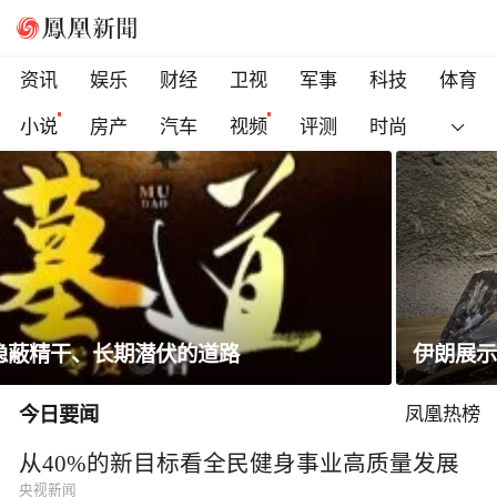
资讯
娱乐
财经
卫视
军事
科技
体育
小说
房产
汽车
视频
评测
时尚
伊朗展示美国F-15战机残骸
今日要闻
凤凰热榜
从40%的新目标看全民健身事业高质量发展
央视新闻