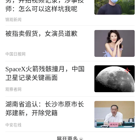
务，并拍视频记录，涉事技
师：怎么可以这样坑我呢
锦观新闻
被指卖假货，女演员道歉
中国日报网
SpaceX火箭残骸撞月，中国
卫星记录关键画面
观察者网
湖南省追认：长沙市原市长
郑建新，开除党籍
中安在线
展开更多