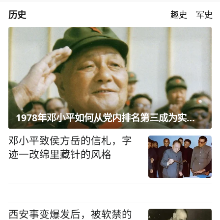
历史
趣史
军史
1978年邓小平如何从党内排名第三成为实际核心？
邓小平致侯方岳的信札，字
迹一改绵里藏针的风格
西安事变爆发后，被软禁的