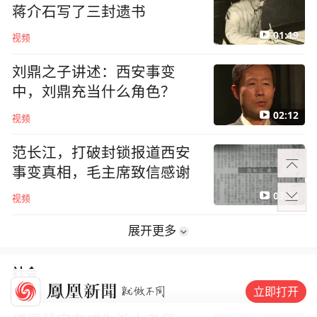
蒋介石写了三封遗书
01:19
视频
刘鼎之子讲述：西安事变
中，刘鼎充当什么角色？
02:12
视频
范长江，打破封锁报道西安
事变真相，毛主席致信感谢
03:56
视频
展开更多
社会
立即打开