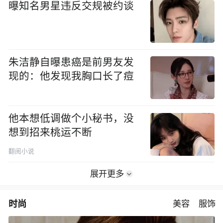
曝知名男星违反交规被约谈
朱洁静自曝患癌是前男友发
现的：他发现我胸口长了痘
他本想低调做个小秘书，没
想到招来桃运不断
翻阅小说
展开更多
时尚
美容
服饰