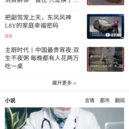
地方
把副驾宠上天，东风风神
L8Y的家庭幸福密码
07:09
视频
主厨时代丨中国最贵宵夜:双
生不夜粥 每晚都有人花两万
吃一桌
展开更多
小说
言情
都市
翻阅