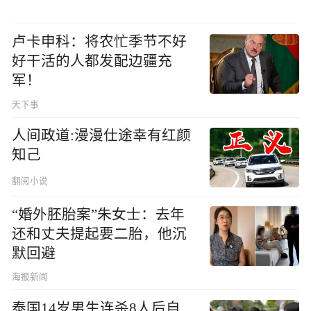
卢卡申科：将农忙季节不好
好干活的人都发配边疆充
军！
天下事
人间政道:漫漫仕途幸有红颜
知己
翻阅小说
“婚外胚胎案”朱女士：去年
还和丈夫提起要二胎，他沉
默回避
海报新闻
泰国14岁男生连杀8人后自