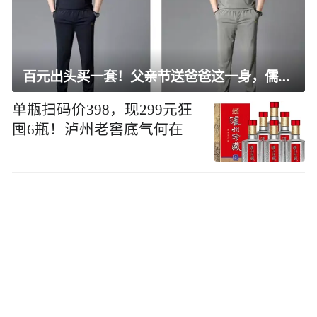
百元出头买一套！父亲节送爸爸这一身，儒雅有型还凉爽
单瓶扫码价398，现299元狂
囤6瓶！泸州老窖底气何在