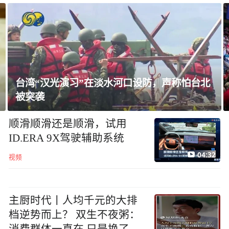
台湾“汉光演习”在淡水河口设防，声称怕台北
被突袭
顺滑顺滑还是顺滑，试用
ID.ERA 9X驾驶辅助系统
04:32
视频
主厨时代丨人均千元的大排
档逆势而上？ 双生不夜粥：
消费群体一直在 只是换了个