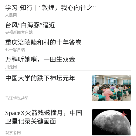
学习·知行丨“敦煌，我心向往之”
人民网
台风“白海豚”逼近
央视新闻客户端
重庆涪陵睦和村的十年答卷
七一客户端
万鸭听她哨，一田生双金
荆楚网
中国大学的跌下神坛元年
马江博说趋势
SpaceX火箭残骸撞月，中国
卫星记录关键画面
观察者网