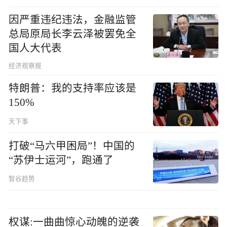
因严重违纪违法，金融监管
总局原局长李云泽被罢免全
国人大代表
经济观察报
特朗普：我的支持率应该是
150%
天下事
打破“马六甲困局”！中国的
“苏伊士运河”，跑通了
智谷趋势
权谋:一曲曲惊心动魄的逆袭