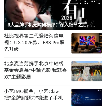
6大品牌手机无障碍横评：深入细节之后，似乎只有苹果能挺住？｜ 看见2026
杜比视界第二代登陆海信电
视：UX 2026款、E8S Pro率
先升级
北京麦当劳携手北京中轴线
基金会启幕"中轴光影 我就喜
欢"主题影展
小艺IMO摘金，小艺Claw
把"金牌解题力"搬进了手机