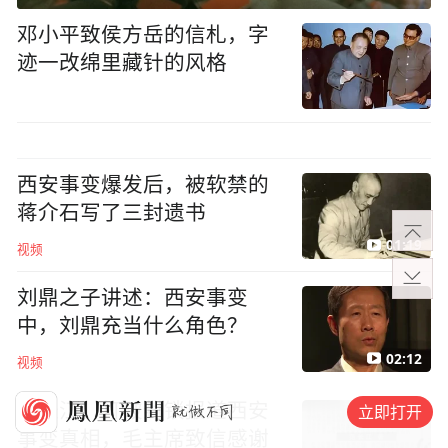
邓小平致侯方岳的信札，字
迹一改绵里藏针的风格
西安事变爆发后，被软禁的
蒋介石写了三封遗书
01:19
视频
刘鼎之子讲述：西安事变
中，刘鼎充当什么角色？
02:12
视频
范长江，打破封锁报道西安
立即打开
事变真相，毛主席致信感谢