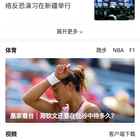
络反恐演习在新疆举行
展开更多
体育
跑步
NBA
F1
凰家看台｜郑钦文还要在低谷中待多久？
视频
客户端下载