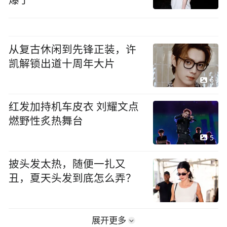
爆了
从复古休闲到先锋正装，许
凯解锁出道十周年大片
6
红发加持机车皮衣 刘耀文点
燃野性炙热舞台
5
披头发太热，随便一扎又
丑，夏天头发到底怎么弄？
展开更多