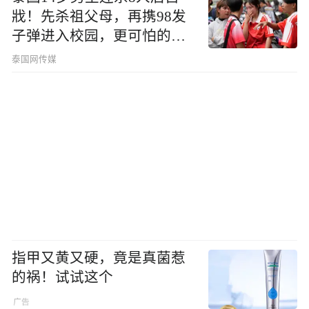
戕！先杀祖父母，再携98发
子弹进入校园，更可怕的细
节公布了
泰国网传媒
指甲又黄又硬，竟是真菌惹
的祸！试试这个