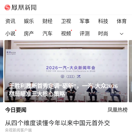
资讯
娱乐
财经
卫视
军事
科技
体育
小说
房产
汽车
视频
评测
时尚
王胜利履新首秀定调“砺新”，一汽-大众2026
棋局瞄准三大核心策略
今日要闻
凤凰热榜
从四个维度读懂今年以来中国元首外交
央视新闻客户端