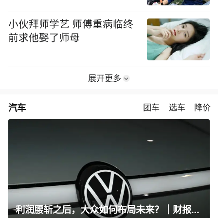
小伙拜师学艺 师傅重病临终
前求他娶了师母
展开更多
汽车
团车
选车
降价
利润腰斩之后，大众如何布局未来？｜财报全视角