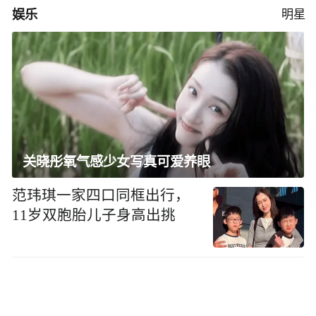
娱乐
明星
关晓彤氧气感少女写真可爱养眼
范玮琪一家四口同框出行，
11岁双胞胎儿子身高出挑