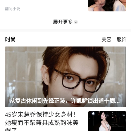
翻阅小说
展开更多
时尚
美容
服饰
从复古休闲到先锋正装，许凯解锁出道十周年大片
45岁宋慧乔保持少女身材！
她瘦而不柴兼具成熟韵味美