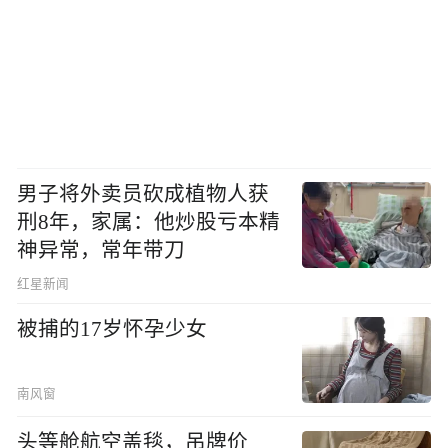
男子将外卖员砍成植物人获
刑8年，家属：他炒股亏本精
神异常，常年带刀
红星新闻
被捕的17岁怀孕少女
南风窗
头等舱航空盖毯，吊牌价