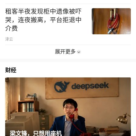
租客半夜发现柜中遗像被吓
哭，连夜搬离，平台拒退中
介费
津云
展开更多
财经
梁文锋，只想用座机