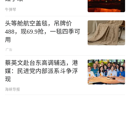
牛弹琴
头等舱航空盖毯，吊牌价
488，现69.9抢，一毯四季可
用
蔡英文赴台东高调辅选，港
媒：民进党内部派系斗争浮
现
海峡导报