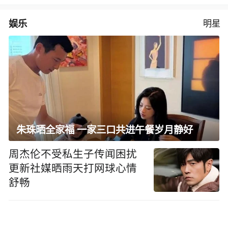
娱乐
明星
朱珠晒全家福 一家三口共进午餐岁月静好
周杰伦不受私生子传闻困扰
更新社媒晒雨天打网球心情
舒畅