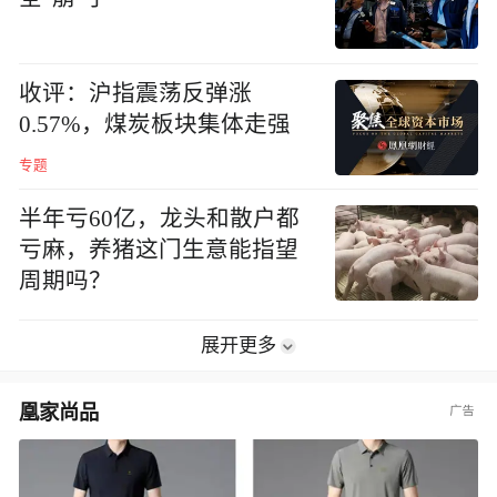
收评：沪指震荡反弹涨
0.57%，煤炭板块集体走强
专题
半年亏60亿，龙头和散户都
亏麻，养猪这门生意能指望
周期吗？
展开更多
凰家尚品