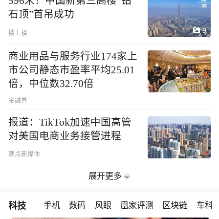
596米！中国新第三高楼“钻
石顶”首吊成功
9
楼上楼
商业用品与服务行业174家上
市公司静态市盈率平均25.01
倍，中位数32.70倍
金融界
报道：TikTok加速中国高管
对美国电商业务接管进程
观点新媒体
展开更多
科技
手机
数码
风眼
凰家评测
区块链
车科