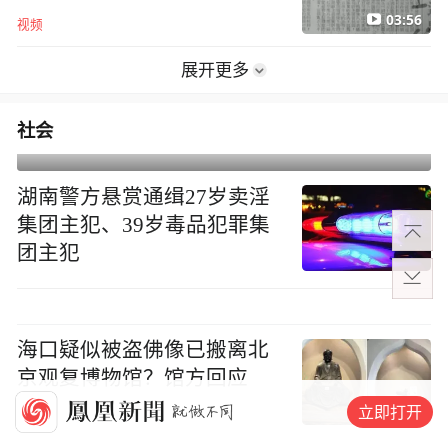
03:56
视频
展开更多
社会
湖南警方悬赏通缉27岁卖淫
集团主犯、39岁毒品犯罪集
团主犯
海口疑似被盗佛像已搬离北
京观复博物馆？馆方回应
立即打开