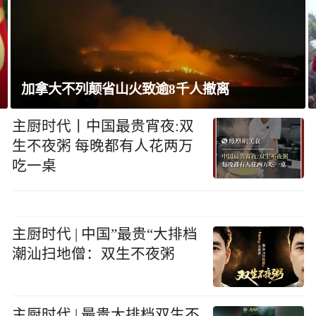
加拿大不列颠省山火致逾8千人撤离
主厨时代丨中国最贵宵夜:双
生不夜粥 每晚都有人花两万
吃一桌
主厨时代 | 中国”最贵“大排档
潮汕扫地僧：双生不夜粥
主厨时代 | 最贵大排档双生不