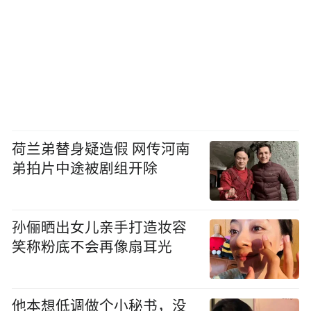
荷兰弟替身疑造假 网传河南
弟拍片中途被剧组开除
孙俪晒出女儿亲手打造妆容
笑称粉底不会再像扇耳光
他本想低调做个小秘书，没