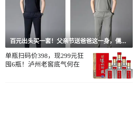
百元出头买一套！父亲节送爸爸这一身，儒雅有型还凉爽
单瓶扫码价398，现299元狂
囤6瓶！泸州老窖底气何在