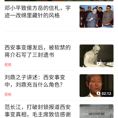
邓小平致侯方岳的信札，字
迹一改绵里藏针的风格
西安事变爆发后，被软禁的
蒋介石写了三封遗书
01:19
视频
刘鼎之子讲述：西安事变
中，刘鼎充当什么角色？
02:12
视频
范长江，打破封锁报道西安
事变真相，毛主席致信感谢