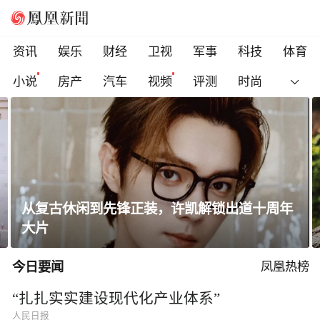
资讯
娱乐
财经
卫视
军事
科技
体育
小说
房产
汽车
视频
评测
时尚
从复古休闲到先锋正装，许凯解锁出道十周年
大片
今日要闻
凤凰热榜
“扎扎实实建设现代化产业体系”
人民日报