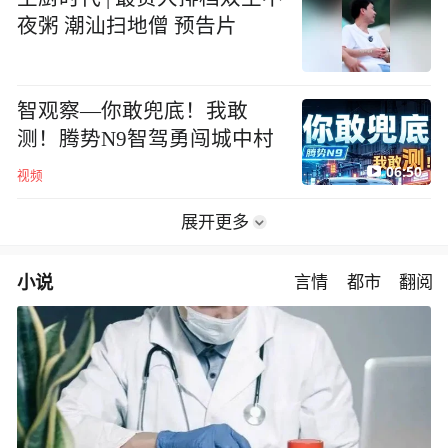
夜粥 潮汕扫地僧 预告片
智观察—你敢兜底！我敢
测！腾势N9智驾勇闯城中村
06:50
视频
展开更多
小说
言情
都市
翻阅