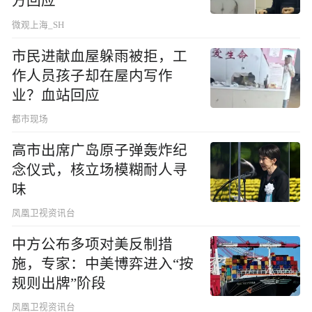
方回应
微观上海_SH
市民进献血屋躲雨被拒，工
作人员孩子却在屋内写作
业？血站回应
都市现场
高市出席广岛原子弹轰炸纪
念仪式，核立场模糊耐人寻
味
凤凰卫视资讯台
中方公布多项对美反制措
施，专家：中美博弈进入“按
规则出牌”阶段
凤凰卫视资讯台