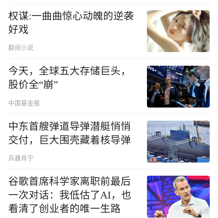
权谋:一曲曲惊心动魄的逆袭
好戏
翻阅小说
今天，全球五大存储巨头，
股价全“崩”
中国基金报
中东首艘弹道导弹潜艇悄悄
交付，巨大围壳藏着核导弹
兵器肖宁
谷歌首席科学家离职前最后
一次对话：我低估了AI，也
看清了创业者的唯一生路