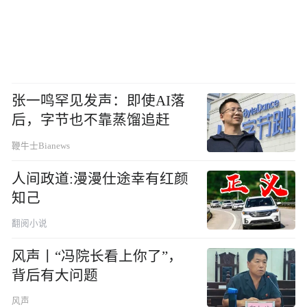
张一鸣罕见发声：即使AI落
后，字节也不靠蒸馏追赶
鞭牛士Bianews
人间政道:漫漫仕途幸有红颜
知己
翻阅小说
风声丨“冯院长看上你了”，
背后有大问题
风声