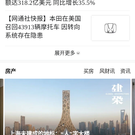
额达318.2亿美元 同比增长35.5%
【网通社快报】本田在美国
召回43913辆摩托车 因转向
系统存在隐患
展开更多
房产
买房
风财讯
资讯
飘窗竟然能变身全屋C位 都后悔没早知道