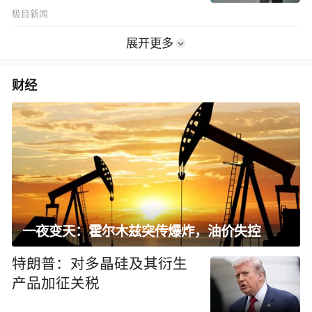
极目新闻
展开更多
财经
一夜变天：霍尔木兹突传爆炸，油价失控
特朗普：对多晶硅及其衍生
产品加征关税