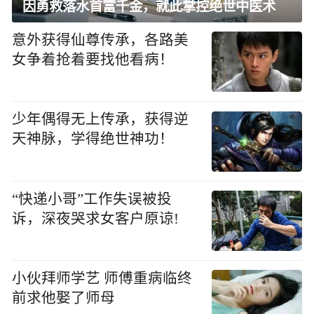
因勇救落水首富千金，就此掌控绝世中医术
意外获得仙尊传承，各路美
女争着抢着要找他看病！
少年偶得无上传承，获得逆
天神脉，学得绝世神功！
“快递小哥”工作失误被投
诉，深夜哭求女客户原谅!
小伙拜师学艺 师傅重病临终
前求他娶了师母