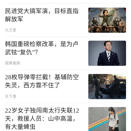
民进党大搞军演，目标直指
解放军
九万里
韩国重磅检察改革，是为卢
武铉“复仇”？
观察者网
28枚导弹零拦截！基辅防空
失灵，西方靠不住了
天下事
22岁女子独闯南太行失联12
天，救援人员：山中高温，
有大量蜱虫