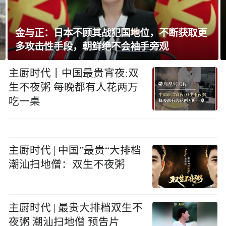
金与正：日本不顾其战犯国地位，不断获取更
多攻击性手段，朝鲜绝不会袖手旁观
主厨时代丨中国最贵宵夜:双
生不夜粥 每晚都有人花两万
吃一桌
主厨时代 | 中国”最贵“大排档
潮汕扫地僧：双生不夜粥
主厨时代 | 最贵大排档双生不
夜粥 潮汕扫地僧 预告片