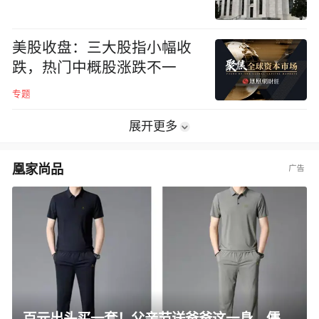
美股收盘：三大股指小幅收
跌，热门中概股涨跌不一
专题
展开更多
凰家尚品
百元出头买一套！父亲节送爸爸这一身，儒雅有型还凉爽