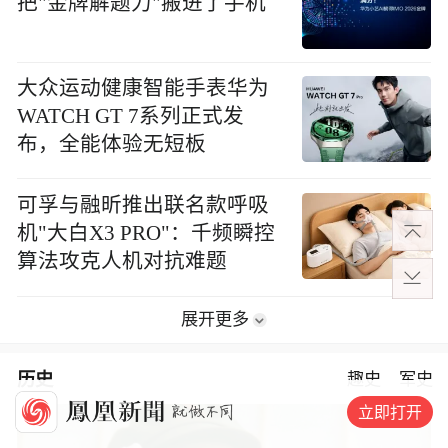
把"金牌解题力"搬进了手机
大众运动健康智能手表华为
WATCH GT 7系列正式发
布，全能体验无短板
可孚与融昕推出联名款呼吸
机"大白X3 PRO"：千频瞬控
算法攻克人机对抗难题
展开更多
历史
趣史
军史
立即打开