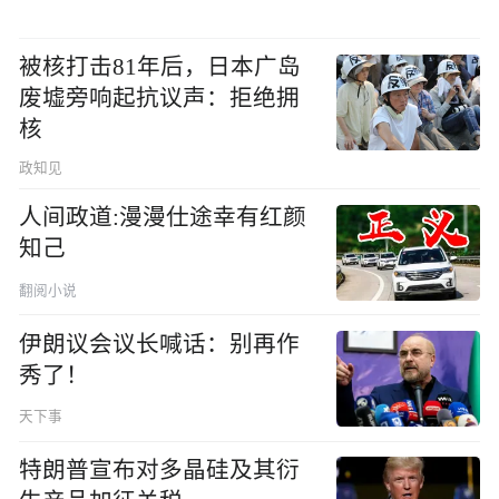
被核打击81年后，日本广岛
废墟旁响起抗议声：拒绝拥
核
政知见
人间政道:漫漫仕途幸有红颜
知己
翻阅小说
伊朗议会议长喊话：别再作
秀了！
天下事
特朗普宣布对多晶硅及其衍