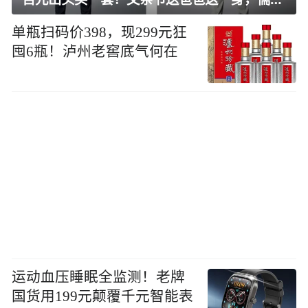
单瓶扫码价398，现299元狂
囤6瓶！泸州老窖底气何在
运动血压睡眠全监测！老牌
国货用199元颠覆千元智能表