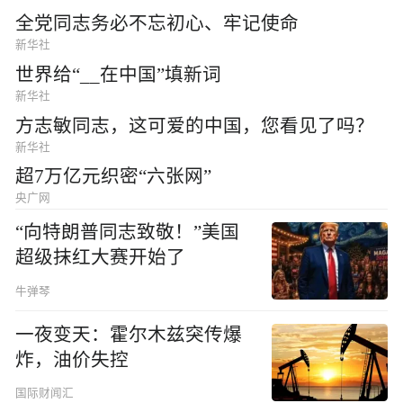
全党同志务必不忘初心、牢记使命
新华社
世界给“__在中国”填新词
新华社
方志敏同志，这可爱的中国，您看见了吗？
新华社
超7万亿元织密“六张网”
央广网
“向特朗普同志致敬！”美国
超级抹红大赛开始了
牛弹琴
一夜变天：霍尔木兹突传爆
炸，油价失控
国际财闻汇