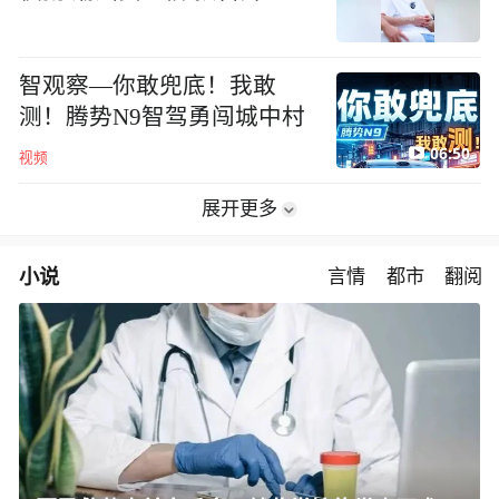
智观察—你敢兜底！我敢
测！腾势N9智驾勇闯城中村
06:50
视频
展开更多
小说
言情
都市
翻阅