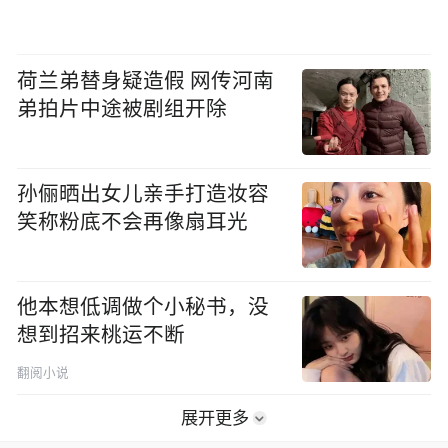
荷兰弟替身疑造假 网传河南
弟拍片中途被剧组开除
孙俪晒出女儿亲手打造妆容
笑称粉底不会再像扇耳光
他本想低调做个小秘书，没
想到招来桃运不断
翻阅小说
展开更多