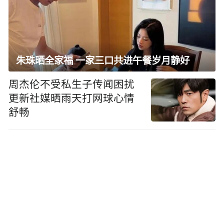
朱珠晒全家福 一家三口共进午餐岁月静好
周杰伦不受私生子传闻困扰
更新社媒晒雨天打网球心情
舒畅