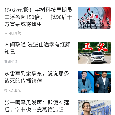
150.8元/股！宇树科技早期员
工浮盈超150倍，一批90后千
万富豪或将诞生
公司研究院
人间政道:漫漫仕途幸有红颜
知己
翻阅小说
从雷军到余承东，说说那条
该死的传播铁律
报人刘亚东
张一鸣罕见发声：即使AI落
后，字节也不靠蒸馏追赶