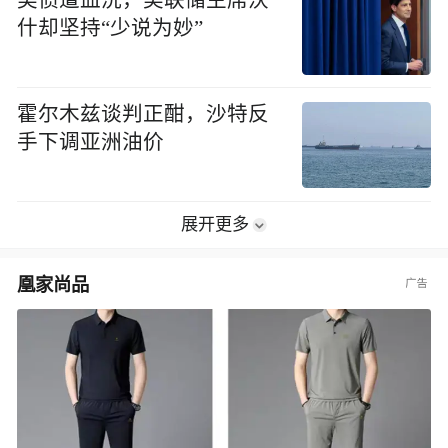
美债遭血洗，美联储主席沃
什却坚持“少说为妙”
霍尔木兹谈判正酣，沙特反
手下调亚洲油价
展开更多
凰家尚品