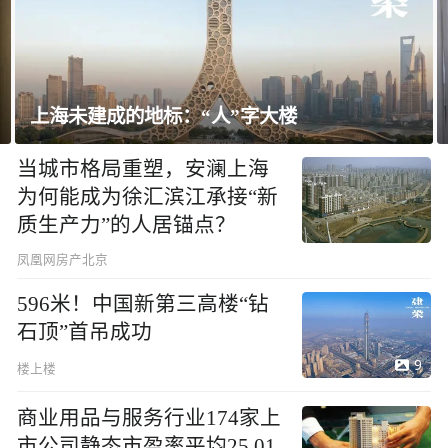
”字大楼
飘窗竟然能变身全屋C位 都
当城市格局重塑，安澜上海
为何能成为徐汇滨江承接“新
质生产力”的人居锚点？
凤凰网房产北京
596米！中国新第三高楼“钻
石顶”首吊成功
9
楼上楼
商业用品与服务行业174家上
市公司静态市盈率平均25.01