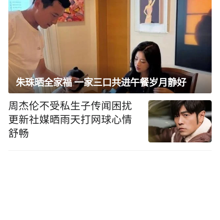
朱珠晒全家福 一家三口共进午餐岁月静好
周杰伦不受私生子传闻困扰
更新社媒晒雨天打网球心情
舒畅