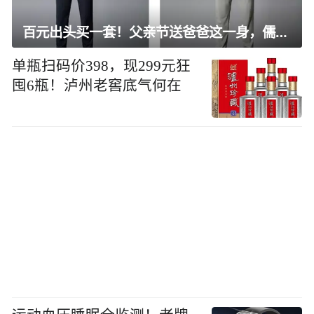
百元出头买一套！父亲节送爸爸这一身，儒雅有型还凉爽
单瓶扫码价398，现299元狂
囤6瓶！泸州老窖底气何在