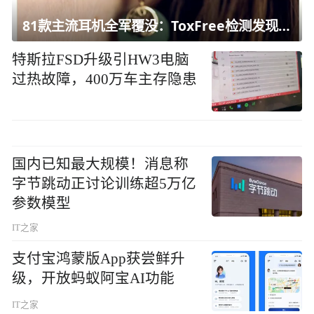
81款主流耳机全军覆没：ToxFree检测发现均含对人体有害化学物质
特斯拉FSD升级引HW3电脑
过热故障，400万车主存隐患
国内已知最大规模！消息称
字节跳动正讨论训练超5万亿
参数模型
IT之家
支付宝鸿蒙版App获尝鲜升
级，开放蚂蚁阿宝AI功能
IT之家