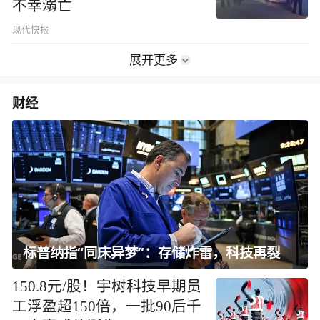
不幸溺亡
现代快报
展开更多
财经
标普纳指“同床异梦”：存储炸雷，科技再裂
150.8元/股！宇树科技早期员
工浮盈超150倍，一批90后千