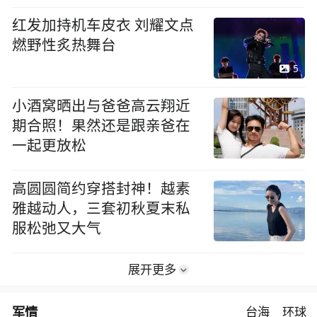
红发加持机车皮衣 刘耀文点
燃野性炙热舞台
5
小酒窝晒出与爸爸高云翔近
期合照！果然还是跟亲爸在
一起更放松
高圆圆简约穿搭封神！越素
雅越动人，三套初秋夏末私
服松弛又大气
展开更多
军情
台海
环球