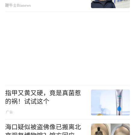
鞭牛士Bianews
指甲又黄又硬，竟是真菌惹
的祸！试试这个
海口疑似被盗佛像已搬离北