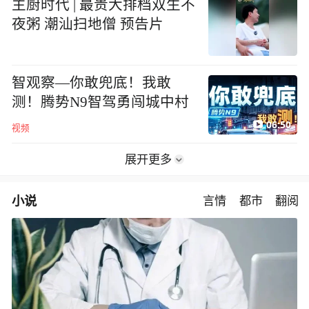
主厨时代 | 最贵大排档双生不
夜粥 潮汕扫地僧 预告片
智观察—你敢兜底！我敢
测！腾势N9智驾勇闯城中村
06:50
视频
展开更多
小说
言情
都市
翻阅