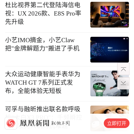
杜比视界第二代登陆海信电
视：UX 2026款、E8S Pro率
先升级
小艺IMO摘金，小艺Claw
把"金牌解题力"搬进了手机
大众运动健康智能手表华为
WATCH GT 7系列正式发
布，全能体验无短板
可孚与融昕推出联名款呼吸
机"大白X3 PRO"：千频瞬控
立即打开
算法攻克人机对抗难题