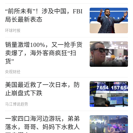
“前所未有”！涉及中国，FBI
局长最新表态
环球时报
销量激增100%，又一抢手货
卖爆了，海外客商疯狂“扫
货”
央视财经
美国最近救了一次日本，防
止崩盘式下跌
马江博说趋势
一家四口海河边游玩，弟弟
落水，哥哥、妈妈下水救人