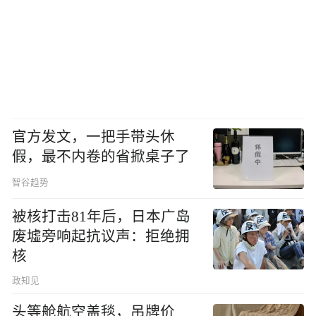
官方发文，一把手带头休
假，最不内卷的省掀桌子了
智谷趋势
被核打击81年后，日本广岛
废墟旁响起抗议声：拒绝拥
核
政知见
头等舱航空盖毯，吊牌价