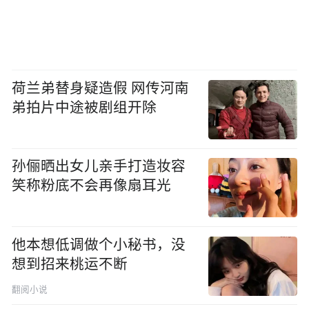
荷兰弟替身疑造假 网传河南
弟拍片中途被剧组开除
孙俪晒出女儿亲手打造妆容
笑称粉底不会再像扇耳光
他本想低调做个小秘书，没
想到招来桃运不断
翻阅小说