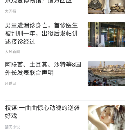
京观复博物馆？馆方回应
大河报
男童遭漏诊身亡，首诊医生
被判刑一年，出狱后发帖讲
述接诊经过
大风新闻
阿联酋、土耳其、沙特等8国
外长发表联合声明
环球网
权谋:一曲曲惊心动魄的逆袭
好戏
翻阅小说