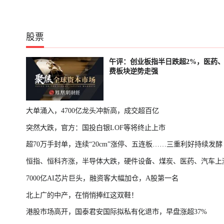
股票
午评：创业板指半日跌超2%，医药
费板块逆势走强
大单涌入，4700亿龙头冲新高，成交超百亿
突然大跌，官方：国投白银LOF等将终止上市
超70万手封单，连续“20cm”涨停、五连板……三重利好持续发酵
恒指、恒科齐涨，半导体大跌，硬件设备、煤炭、医药、汽车上
7000亿AI芯片巨头，融资客大幅加仓，A股第一名
北上广的中产，在悄悄捧红这双鞋！
港股市场高开，国泰君安国际拟私有化退市，早盘涨超37%