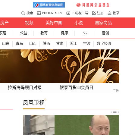
搜索
PHOENIX TV
下载客户端
注册
登录
房产
视频
美好中国
小说
凰家尚品
家居
公益
教育
健康
5G
音漫
山东
青岛
山西
陕西
甘肃
浙江
宁波
数字经济
拉斯海玛项目对接
银泰百货88会员日
凤凰卫视