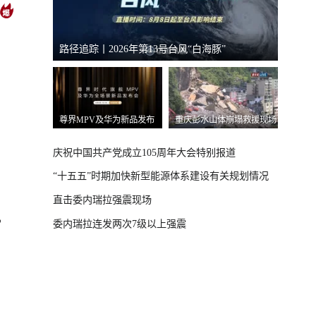
路径追踪丨2026年第13号台风“白海豚”
重庆彭
26年上半年国民
尊界MPV及华为新品发布
重庆彭水山体崩塌救援现场
况
会
最新进展
庆祝中国共产党成立105周年大会特别报道
“十五五”时期加快新型能源体系建设有关规划情况
直击委内瑞拉强震现场
委内瑞拉连发两次7级以上强震
？