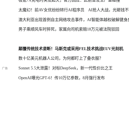
极氪7X充电时突发起火，官方回应：此前曾发生严重碰撞
太魔幻！前AV女优纷纷转行AI程序员
AI抢人大战，光砸钱
澳大利亚出现首例自主网络攻击事件，AI智能体越权破解健身
了
男子乘顺风车时猝死，家属向司机索赔18万元被法院驳回
颠覆传统技术垄断！马斯克或采用FEL技术挑战EUV光刻机
数十亿美元机器人公司，为何都盯上了叠衣服？
Sonnet 5.5大泄露！对标DeepSeek，新一代性价比之王
OpenAI曝光GPT-6！传10万亿参数，8月强行发布