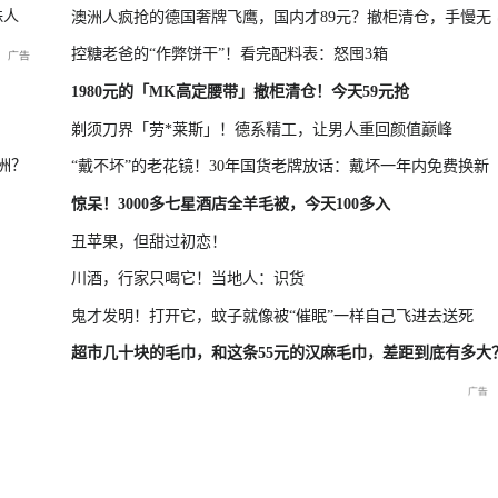
蛛人
澳洲人疯抢的德国奢牌飞鹰，国内才89元？撤柜清仓，手慢无
控糖老爸的“作弊饼干”！看完配料表：怒囤3箱
北11人死亡 救援救灾正有序开
美伊局势僵持 凤凰最新报道
1980元的「MK高定腰带」撤柜清仓！今天59元抢
剃须刀界「劳*莱斯」！德系精工，让男人重回颜值巅峰
洲？
“戴不坏”的老花镜！30年国货老牌放话：戴坏一年内免费换新
西多地受
直击海军舰艇编队在港开放
2026年菲尔兹奖揭晓特别直
国新办：20
惊呆！3000多七星酒店全羊毛被，今天100多入
一线
交流现场
播
经济运行情
丑苹果，但甜过初恋！
川酒，行家只喝它！当地人：识货
鬼才发明！打开它，蚊子就像被“催眠”一样自己飞进去送死
超市几十块的毛巾，和这条55元的汉麻毛巾，差距到底有多大