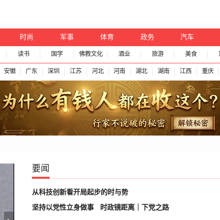
时尚
军事
体育
政务
汽车
读书
国学
佛教文化
酒业
旅游
美食
安徽
广东
深圳
江苏
河北
河南
湖北
湖南
江西
重庆
要闻
从科技创新看开局起步的时与势
坚持以党性立身做事
时政镜距离｜下党之路