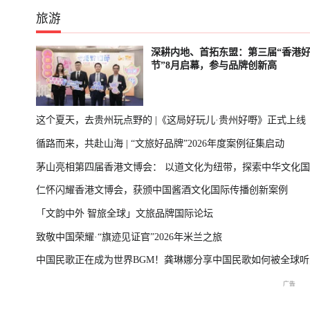
旅游
深耕内地、首拓东盟：第三届“香港
节”8月启幕，参与品牌创新高
这个夏天，去贵州玩点野的 |《这局好玩儿·贵州好嘢》正式上线
循路而来，共赴山海 | “文旅好品牌”2026年度案例征集启动
茅山亮相第四届香港文博会： 以道文化为纽带，探索中华文化
仁怀闪耀香港文博会，获颁中国酱酒文化国际传播创新案例
播新表达
「文韵中外 智旅全球」文旅品牌国际论坛
致敬中国荣耀·“旗迹见证官”2026年米兰之旅
中国民歌正在成为世界BGM！龚琳娜分享中国民歌如何被全球听