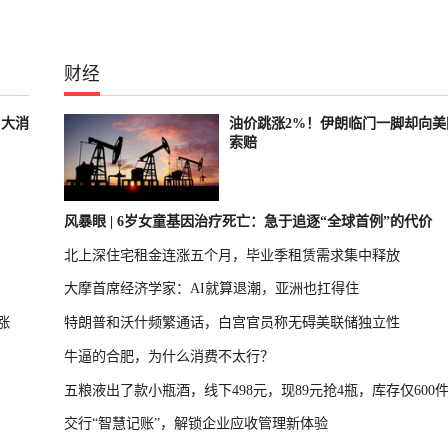
财经
、大消
油价跳涨2%！伊朗临门一脚却向美
索赔
风暴眼 | 6岁女童基因治疗死亡：急于追逐“全球首例”的代价
北上深住宅租金连涨五个月，毕业季租赁需求集中释放
大摩首席经济学家：AI就算退潮，亚洲也扛得住
涨
特朗普和沃什频繁通话，白宫官员称无碍美联储独立性
牛逼的合肥，为什么消费不太行？
五粮液出了款小瓶酒，线下498元，现89元抢4瓶，库存仅600
交行“智慧记账”，解锁企业应收管理新体验