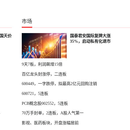
市场
国天价
国泰君安国际复牌大涨
35%，启动私有化退市
9天7板，利润飙增15倍
百亿龙头封涨停，二连板
600449，一字跌停，拟最高2亿元回购注销
600721，5连板
PCB概念股002552，5连板
70万手封单，2连板，A股人气第一
件
影视、医药板块，开盘涨幅居前