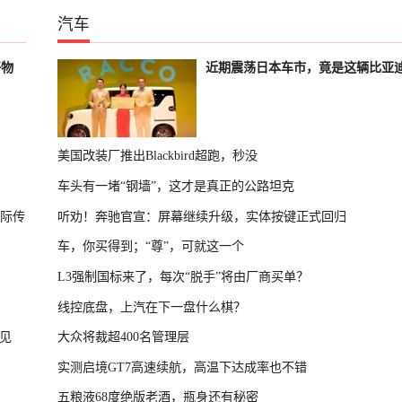
汽车
好物
近期震荡日本车市，竟是这辆比亚
美国改装厂推出Blackbird超跑，秒没
车头有一堵“钢墙”，这才是真正的公路坦克
国际传
听劝！奔驰官宣：屏幕继续升级，实体按键正式回归
车，你买得到；“尊”，可就这一个
L3强制国标来了，每次“脱手”将由厂商买单？
线控底盘，上汽在下一盘什么棋？
见
大众将裁超400名管理层
实测启境GT7高速续航，高温下达成率也不错
五粮液68度绝版老酒，瓶身还有秘密