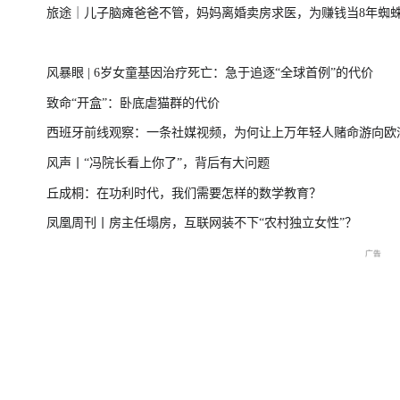
旅途｜儿子脑瘫爸爸不管，妈妈离婚卖房求医，为赚钱当8年蜘
强对流天气已致湖
风暴眼 | 6岁女童基因治疗死亡：急于追逐“全球首例”的代价
展
致命“开盒”：卧底虐猫群的代价
西班牙前线观察：一条社媒视频，为何让上万年轻人赌命游向欧
台风“美莎克”致广
风声丨“冯院长看上你了”，背后有大问题
灾 直击防城港救援
丘成桐：在功利时代，我们需要怎样的数学教育？
凤凰周刊丨房主任塌房，互联网装不下“农村独立女性”？