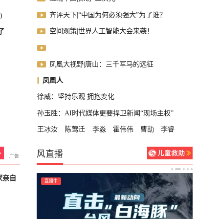
齐评天下|“中国为何必须强大”为了谁？
)
空间观策|世界人工智能大会来袭！
了
凤凰大视野|唐山：三千军马的远征
凤凰人
徐威：坚持乐观 拥抱变化
孙玉胜：AI时代媒体更要捍卫新闻“现场主权”
王冰汝
陈莺迁
李淼
霍伟伟
曹劼
李睿
风直播
家亲自
直播中
已结束