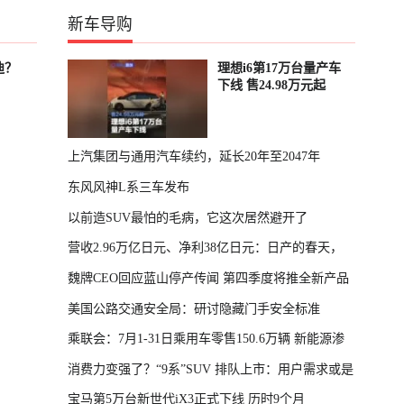
新车导购
迪？
理想i6第17万台量产车
下线 售24.98万元起
上汽集团与通用汽车续约，延长20年至2047年
东风风神L系三车发布
以前造SUV最怕的毛病，它这次居然避开了
营收2.96万亿日元、净利38亿日元：日产的春天，
魏牌CEO回应蓝山停产传闻 第四季度将推全新产品
回来了
美国公路交通安全局：研讨隐藏门手安全标准
乘联会：7月1-31日乘用车零售150.6万辆 新能源渗
消费力变强了？“9系”SUV 排队上市：用户需求或是
透率64.4%
宝马第5万台新世代iX3正式下线 历时9个月
主因