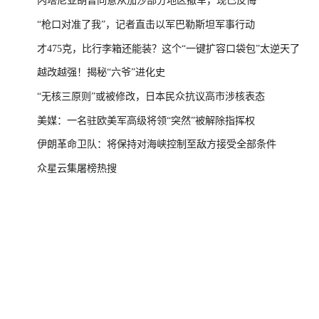
内塔尼亚胡曾同意从加沙部分地区撤军，现已反悔
“枪口对准了我”，记者直击以军巴勒斯坦军事行动
才475克，比行李箱还能装？这个“一键扩容口袋包”太逆天了
越改越强！揭秘“六爷”进化史
“无核三原则”或被修改，日本民众抗议高市涉核表态
美媒：一名驻欧美军高级将领“突然”被解除指挥权
伊朗革命卫队：将保持对海峡控制至敌方接受全部条件
众星云集屠榜热搜