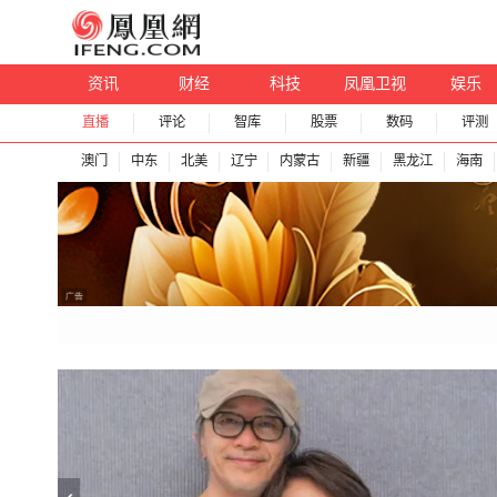
资讯
财经
科技
凤凰卫视
娱乐
直播
评论
智库
股票
数码
评测
澳门
中东
北美
辽宁
内蒙古
新疆
黑龙江
海南