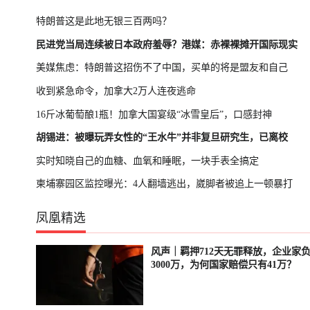
特朗普这是此地无银三百两吗？
民进党当局连续被日本政府羞辱？港媒：赤裸裸摊开国际现实
美媒焦虑：特朗普这招伤不了中国，买单的将是盟友和自己
收到紧急命令，加拿大2万人连夜逃命
16斤冰葡萄酿1瓶！加拿大国宴级“冰雪皇后”，口感封神
胡锡进：被曝玩弄女性的“王水牛”并非复旦研究生，已离校
实时知晓自己的血糖、血氧和睡眠，一块手表全搞定
柬埔寨园区监控曝光：4人翻墙逃出，崴脚者被追上一顿暴打
凤凰精选
风声｜羁押712天无罪释放，企业家
已结束
3000万，为何国家赔偿只有41万？