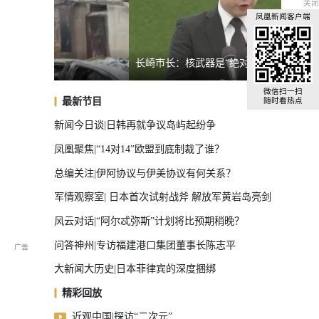
关闭
凤凰新闻客户端
长崎市长：核武器是“绝对的恶”
上海强
张本智和感谢日本球迷：终让我解脱
微信扫一扫
最新节目
随时看热点
新闻今日谈|日韩再就争议岛屿起纷争
凤凰聚焦|“14对14”欧盟到底制裁了谁？
总编关注|伊阿协议与伊美协议有何关系？
军情观察室| 日本首次试射战斧 解放军黄岩岛亮剑
风云对话|“阿尔忒弥斯”计划将比预期稍晚？
问答神州|专访福建港口集团董事长陈志平
大新闻大历史|日本菲律宾的深度捆绑
精彩回放
近观中国|探访“二次元”