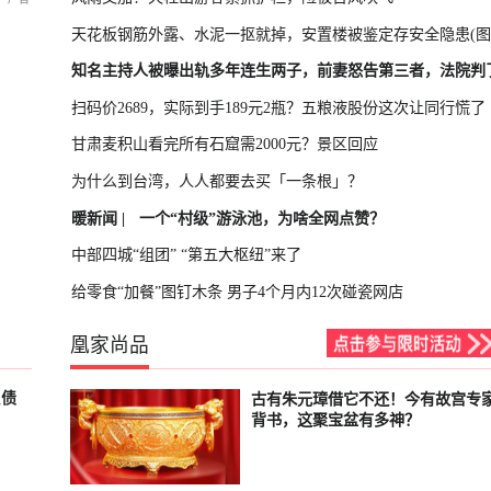
天花板钢筋外露、水泥一抠就掉，安置楼被鉴定存安全隐患(图
知名主持人被曝出轨多年连生两子，前妻怒告第三者，法院判
扫码价2689，实际到手189元2瓶？五粮液股份这次让同行慌了
甘肃麦积山看完所有石窟需2000元？景区回应
为什么到台湾，人人都要去买「一条根」？
暖新闻 |
一个“村级”游泳池，为啥全网点赞？
中部四城“组团” “第五大枢纽”来了
给零食“加餐”图钉木条 男子4个月内12次碰瓷网店
凰家尚品
负债
古有朱元璋借它不还！今有故宫专
轮播中
背书，这聚宝盆有多神？