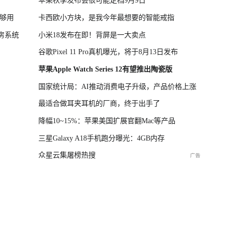
苹果秋季发布会很可能定档9月9日
不够用
卡西欧小方块，是我今年最想要的智能戒指
房系统
小米18发布在即！背屏是一大卖点
谷歌Pixel 11 Pro真机曝光，将于8月13日发布
苹果Apple Watch Series 12有望推出陶瓷版
国家统计局：AI推动消费电子升级，产品价格上涨
最适合做耳夹耳机的厂商，终于出手了
降幅10~15%：苹果美国扩展官翻Mac等产品
三星Galaxy A18手机跑分曝光：4GB内存
众星云集屠榜热搜