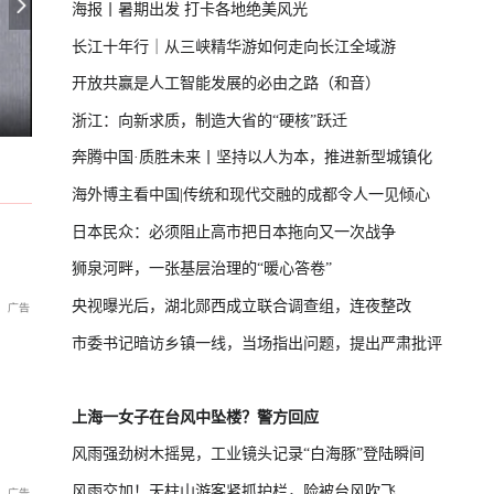
海报丨暑期出发 打卡各地绝美风光
长江十年行｜从三峡精华游如何走向长江全域游
开放共赢是人工智能发展的必由之路（和音）
0个小时，城区多处内涝淹水
乌克兰敖德萨遭俄军大规模空袭
你睡了，腰却还在负重！一个9cm高的小东西，让它终于下班
浙江：向新求质，制造大省的“硬核”跃迁
奔腾中国·质胜未来丨坚持以人为本，推进新型城镇化
海外博主看中国|传统和现代交融的成都令人一见倾心
日本民众：必须阻止高市把日本拖向又一次战争
狮泉河畔，一张基层治理的“暖心答卷”
央视曝光后，湖北郧西成立联合调查组，连夜整改
市委书记暗访乡镇一线，当场指出问题，提出严肃批评
上海一女子在台风中坠楼？警方回应
风雨强劲树木摇晃，工业镜头记录“白海豚”登陆瞬间
风雨交加！天柱山游客紧抓护栏，险被台风吹飞