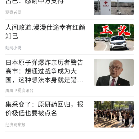
古巴：感谢中方支持
观察者网
人间政道:漫漫仕途幸有红颜
知己
翻阅小说
日本原子弹爆炸亲历者警告
高市：想通过战争成为大
国，这种想法本身就是错误
的
凤凰卫视资讯台
集采变了：原研药回归，报
价极低也要被点名
经济观察报