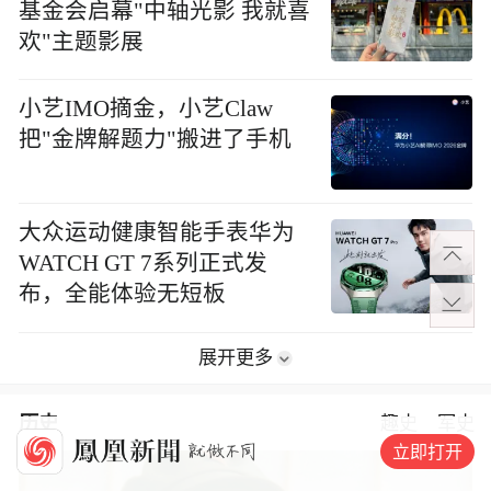
基金会启幕"中轴光影 我就喜
欢"主题影展
小艺IMO摘金，小艺Claw
把"金牌解题力"搬进了手机
大众运动健康智能手表华为
WATCH GT 7系列正式发
布，全能体验无短板
展开更多
历史
趣史
军史
立即打开