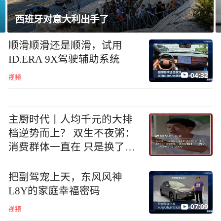
日媒曝防卫省预算创新高，将采购部署大量无
人机
顺滑顺滑还是顺滑，试用
ID.ERA 9X驾驶辅助系统
04:32
视频
主厨时代丨人均千元的大排
档逆势而上？ 双生不夜粥：
消费群体一直在 只是换了个
地方
把副驾宠上天，东风风神
L8Y的家庭幸福密码
07:09
视频