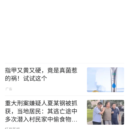
指甲又黄又硬，竟是真菌惹
的祸！试试这个
重大刑案嫌疑人夏某钢被抓
获，当地居民：其逃亡途中
多次潜入村民家中偷食物被
发现