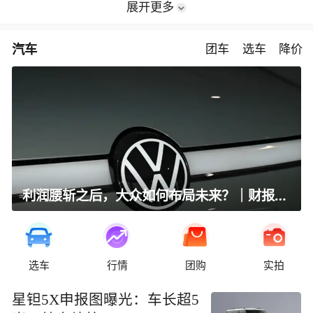
展开更多
汽车
团车
选车
降价
利润腰斩之后，大众如何布局未来？｜财报全视角
选车
行情
团购
实拍
星钽5X申报图曝光：车长超5