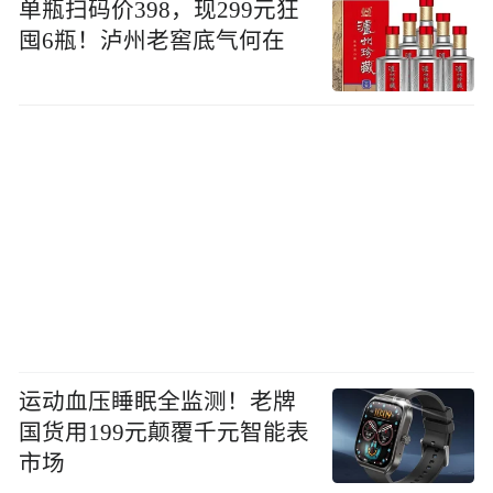
单瓶扫码价398，现299元狂
囤6瓶！泸州老窖底气何在
运动血压睡眠全监测！老牌
国货用199元颠覆千元智能表
市场