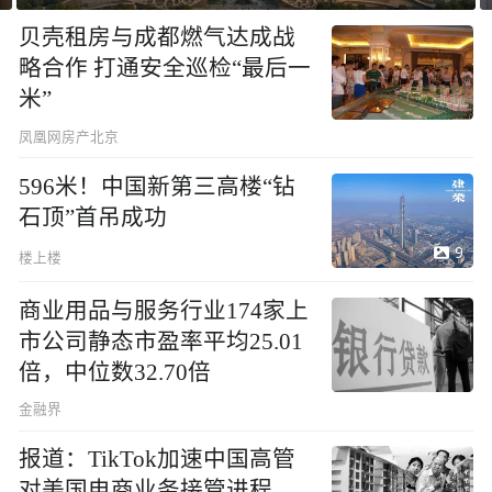
贝壳租房与成都燃气达成战
略合作 打通安全巡检“最后一
米”
凤凰网房产北京
596米！中国新第三高楼“钻
石顶”首吊成功
9
楼上楼
商业用品与服务行业174家上
市公司静态市盈率平均25.01
倍，中位数32.70倍
金融界
报道：TikTok加速中国高管
对美国电商业务接管进程