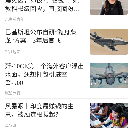
震灾区，却被骂“脏钱”！她
教科书级回应，直接圈粉无
数
东京新青年
巴基斯坦公布自研“隐身枭
龙”方案，3年后首飞
军武速递
歼-10CE第三个海外客户浮出
水面，还想打包引进空
警-500
瞩望云霄
风暴眼丨印度最赚钱的生
意，被AI连根拔起？
风暴眼