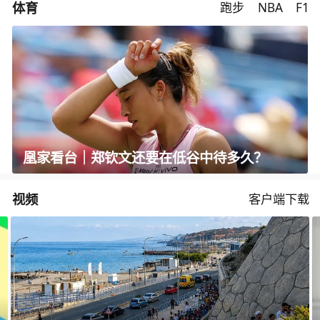
体育
跑步
NBA
F1
凰家看台｜郑钦文还要在低谷中待多久？
视频
客户端下载