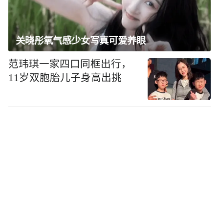
关晓彤氧气感少女写真可爱养眼
范玮琪一家四口同框出行，
11岁双胞胎儿子身高出挑