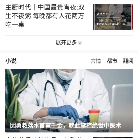
主厨时代丨中国最贵宵夜:双
生不夜粥 每晚都有人花两万
吃一桌
展开更多
小说
言情
都市
翻阅
因勇救落水首富千金，就此掌控绝世中医术