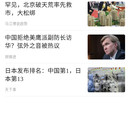
罕见，北京破天荒率先救
市，大松绑
马江博说趋势
中国拒绝美鹰派副防长访
华？弦外之音被热议
胡锡进
日本发布排名：中国第1，日
本第13
天下事