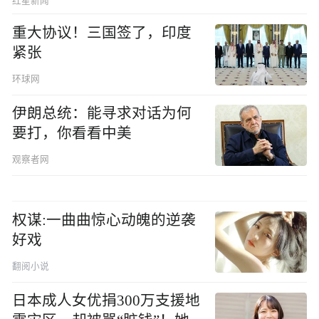
红星新闻
重大协议！三国签了，印度
紧张
环球网
伊朗总统：能寻求对话为何
要打，你看看中美
观察者网
权谋:一曲曲惊心动魄的逆袭
好戏
翻阅小说
日本成人女优捐300万支援地