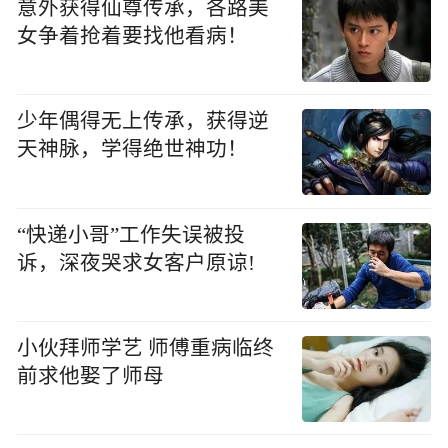
意外获得仙尊传承，各路美
女争着抢着要找他看病！
少年偶得无上传承，获得逆
天神脉，学得绝世神功！
“快递小哥”工作失误被投
诉，深夜哭求女客户原谅!
小伙拜师学艺 师傅重病临终
前求他娶了师母