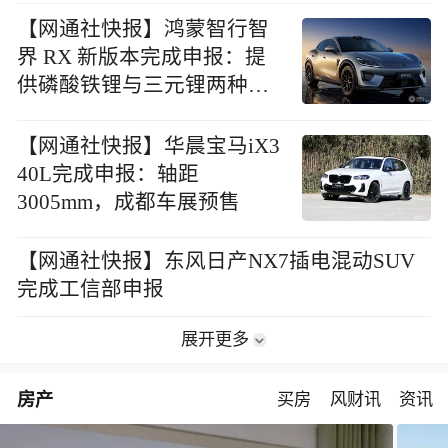
【网通社快报】鸿蒙智行智
界 RX 新版本完成申报：提
供磷酸铁锂与三元锂两种电
池版本，多款轮毂及车标可
选
【网通社快报】华晨宝马iX3
40L完成申报：轴距
3005mm，成都车展预售
【网通社快报】东风日产NX7插电混动SUV
完成工信部申报
展开更多
房产
买房
风财讯
资讯