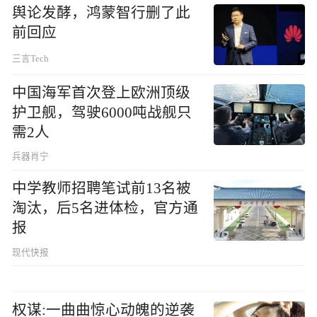
舆论发酵，鸿蒙智行删了此
前回应
三言Tech
中国海军首次登上欧洲顶级
护卫舰，驾驶6000吨战舰只
需2人
兵器肖宁
中学教师招聘笔试前13名被
淘汰，后5名进体检，官方通
报
现代快报
权谋:一曲曲惊心动魄的逆袭