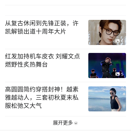
从复古休闲到先锋正装，许
凯解锁出道十周年大片
6
红发加持机车皮衣 刘耀文点
燃野性炙热舞台
5
高圆圆简约穿搭封神！越素
雅越动人，三套初秋夏末私
服松弛又大气
展开更多