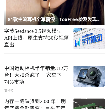
81款主流耳机全军覆没：ToxFree检测发现均含对人体有害化学物质
字节Seedance 2.5视频模型
API上线，原生支持30秒视频
直出
中国运动相机半年销量312万
台！大疆杀疯了 一家拿下
74%市场
快科技
内存一路缺货到2030年！明
年产能全部售罄：巨头五年