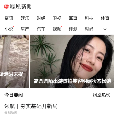
资讯
娱乐
财经
卫视
军事
科技
体育
小说
房产
汽车
视频
评测
时尚
高圆圆晒出游随拍笑容明媚状态松弛
今日要闻
凤凰热榜
领航丨夯实基础开新局
央视新闻