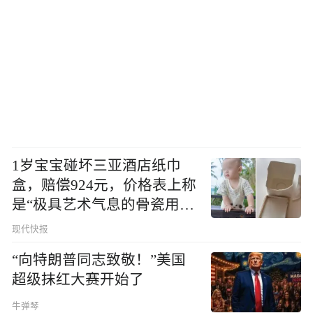
1岁宝宝碰坏三亚酒店纸巾
盒，赔偿924元，价格表上称
是“极具艺术气息的骨瓷用
品”
现代快报
“向特朗普同志致敬！”美国
超级抹红大赛开始了
牛弹琴