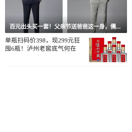
百元出头买一套！父亲节送爸爸这一身，儒雅有型还凉爽
单瓶扫码价398，现299元狂
囤6瓶！泸州老窖底气何在