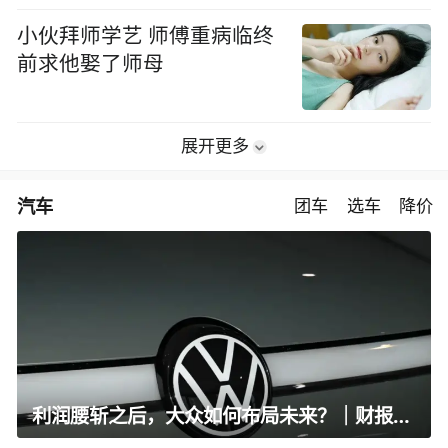
小伙拜师学艺 师傅重病临终
前求他娶了师母
展开更多
汽车
团车
选车
降价
利润腰斩之后，大众如何布局未来？｜财报全视角