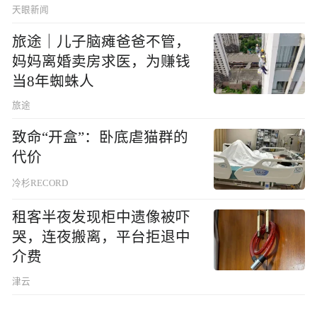
天眼新闻
旅途｜儿子脑瘫爸爸不管，
妈妈离婚卖房求医，为赚钱
当8年蜘蛛人
旅途
致命“开盒”：卧底虐猫群的
代价
冷杉RECORD
租客半夜发现柜中遗像被吓
哭，连夜搬离，平台拒退中
介费
津云