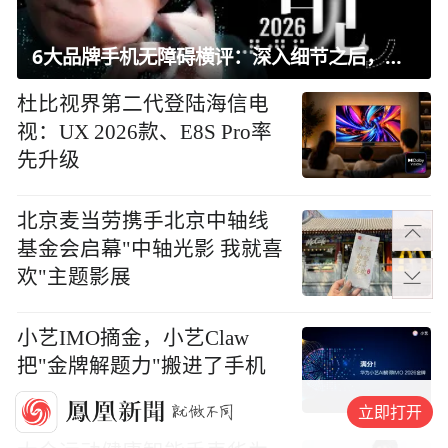
6大品牌手机无障碍横评：深入细节之后，似乎只有苹果能挺住？｜ 看见2026
杜比视界第二代登陆海信电
视：UX 2026款、E8S Pro率
先升级
北京麦当劳携手北京中轴线
基金会启幕"中轴光影 我就喜
欢"主题影展
小艺IMO摘金，小艺Claw
把"金牌解题力"搬进了手机
立即打开