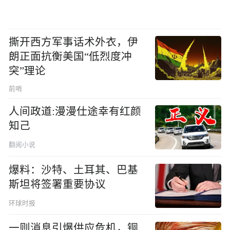
撕开西方军事话术外衣，伊
朗正面抗衡美国“低烈度冲
突”理论
前哨
人间政道:漫漫仕途幸有红颜
知己
翻阅小说
爆料：沙特、土耳其、巴基
斯坦将签署重要协议
环球时报
一则消息引爆供应危机，铜