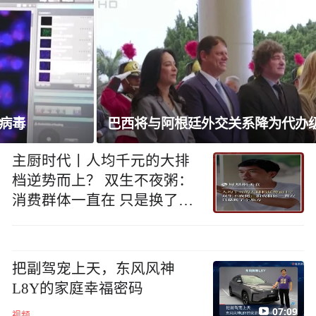
巴西将与阿根廷外交关系降为代办级
主厨时代丨人均千元的大排
档逆势而上？ 双生不夜粥：
消费群体一直在 只是换了个
地方
把副驾宠上天，东风风神
L8Y的家庭幸福密码
07:09
视频