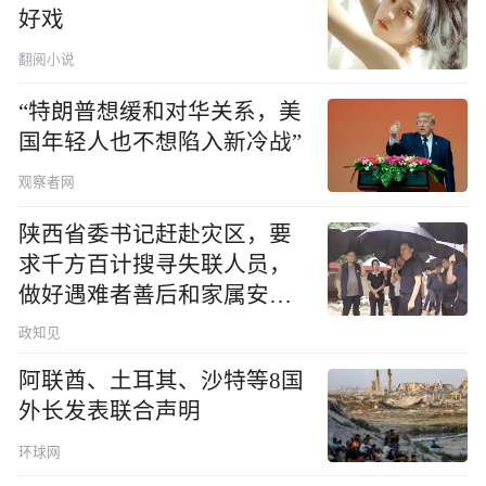
好戏
翻阅小说
“特朗普想缓和对华关系，美
国年轻人也不想陷入新冷战”
观察者网
陕西省委书记赶赴灾区，要
求千方百计搜寻失联人员，
做好遇难者善后和家属安抚
工作
政知见
阿联酋、土耳其、沙特等8国
外长发表联合声明
环球网