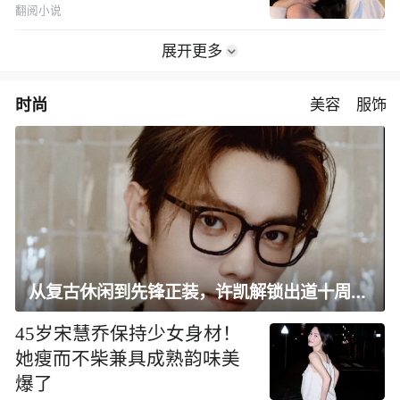
翻阅小说
展开更多
时尚
美容
服饰
从复古休闲到先锋正装，许凯解锁出道十周年大片
45岁宋慧乔保持少女身材！
她瘦而不柴兼具成熟韵味美
爆了