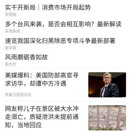
实干开新局｜消费市场开局起势
央视网
多个台风来袭，是否会相互影响？最新解读
央视新闻
速览我国深化扫黑除恶专项斗争最新部署
新华网
风雨磨砺香如故
新华社
美媒爆料：美国防部高官寻
求访华，却遭中方冷遇
凤凰卫视资讯台
网友称儿子在景区被大水冲
走溺亡，质疑泄洪未提前通
知，当地回应