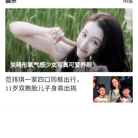
娱乐
明星
关晓彤氧气感少女写真可爱养眼
范玮琪一家四口同框出行，
11岁双胞胎儿子身高出挑