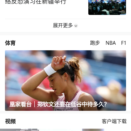
络反恐演习在新疆举行
展开更多
体育
跑步
NBA
F1
凰家看台｜郑钦文还要在低谷中待多久？
视频
客户端下载