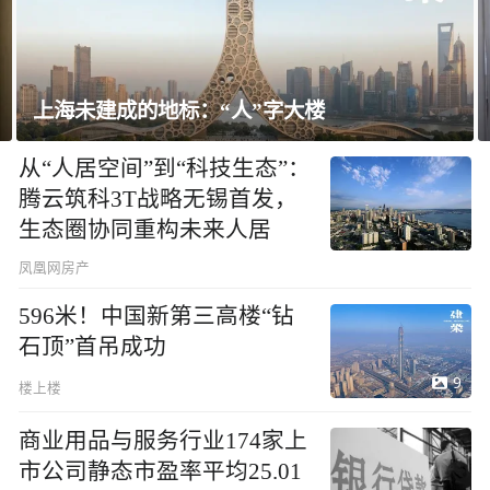
上海未建成的地标：“人”字大楼
从“人居空间”到“科技生态”：
腾云筑科3T战略无锡首发，
生态圈协同重构未来人居
凤凰网房产
596米！中国新第三高楼“钻
石顶”首吊成功
9
楼上楼
商业用品与服务行业174家上
市公司静态市盈率平均25.01