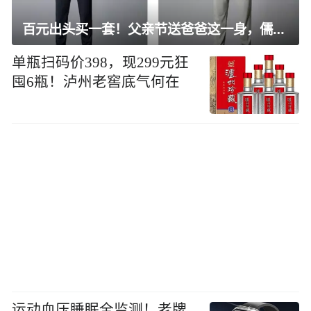
百元出头买一套！父亲节送爸爸这一身，儒雅有型还凉爽
单瓶扫码价398，现299元狂
囤6瓶！泸州老窖底气何在
运动血压睡眠全监测！老牌