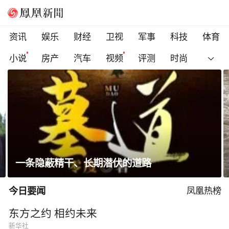
资讯
娱乐
财经
卫视
军事
科技
体育
小说
房产
汽车
视频
评测
时尚
网友称儿子在景区被冲走溺亡
道路
前通知，当地回应
今日要闻
凤凰热榜
东方之约 相约未来
新华社