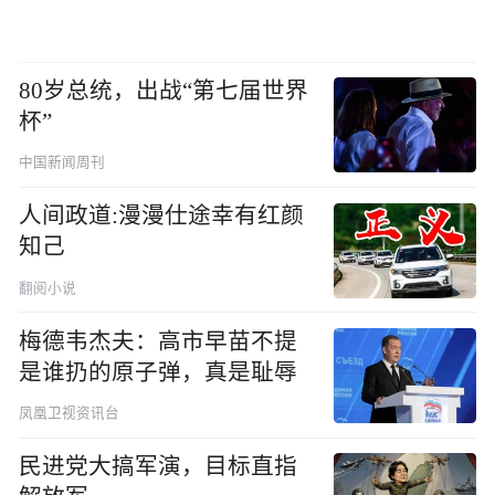
80岁总统，出战“第七届世界
杯”
中国新闻周刊
人间政道:漫漫仕途幸有红颜
知己
翻阅小说
梅德韦杰夫：高市早苗不提
是谁扔的原子弹，真是耻辱
凤凰卫视资讯台
民进党大搞军演，目标直指