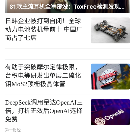
81款主流耳机全军覆没：ToxFree检测发现均含对人体有害化学物质
日韩企业被打到自闭！全球
动力电池装机量前十 中国厂
商占了七席
有助于突破摩尔定律极限，
台积电等研发出单层二硫化
钼MoS2顶栅极晶体管
DeepSeek调用量达OpenAI三
倍，打折无效后OpenAI选择
免费
第一财经