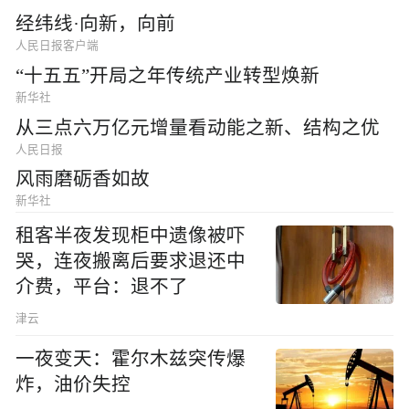
经纬线·向新，向前
人民日报客户端
“十五五”开局之年传统产业转型焕新
新华社
从三点六万亿元增量看动能之新、结构之优
人民日报
风雨磨砺香如故
新华社
租客半夜发现柜中遗像被吓
哭，连夜搬离后要求退还中
介费，平台：退不了
津云
一夜变天：霍尔木兹突传爆
炸，油价失控