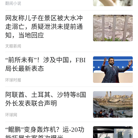
翻阅小说
网友称儿子在景区被大水冲
走溺亡，质疑泄洪未提前通
知，当地回应
天眼新闻
“前所未有”！涉及中国，FBI
局长最新表态
环球时报
阿联酋、土耳其、沙特等8国
外长发表联合声明
环球网
“鲲鹏”变身轰炸机？运-20功