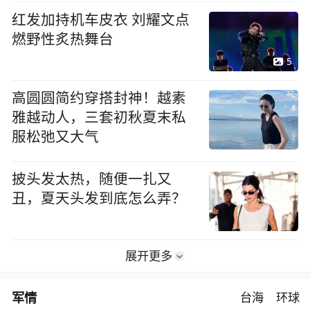
红发加持机车皮衣 刘耀文点
燃野性炙热舞台
5
高圆圆简约穿搭封神！越素
雅越动人，三套初秋夏末私
服松弛又大气
披头发太热，随便一扎又
丑，夏天头发到底怎么弄？
展开更多
军情
台海
环球