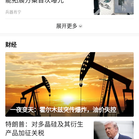
能拓展方案首次曝光
兵器肖宁
展开更多
财经
一夜变天：霍尔木兹突传爆炸，油价失控
特朗普：对多晶硅及其衍生
产品加征关税