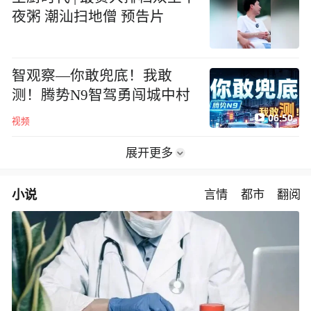
夜粥 潮汕扫地僧 预告片
智观察—你敢兜底！我敢
测！腾势N9智驾勇闯城中村
06:50
视频
展开更多
小说
言情
都市
翻阅