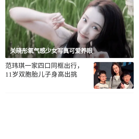
关晓彤氧气感少女写真可爱养眼
范玮琪一家四口同框出行，
11岁双胞胎儿子身高出挑