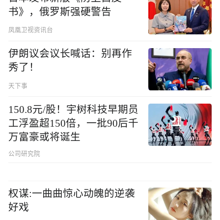
书》，俄罗斯强硬警告
凤凰卫视资讯台
伊朗议会议长喊话：别再作
秀了！
天下事
150.8元/股！宇树科技早期员
工浮盈超150倍，一批90后千
万富豪或将诞生
公司研究院
权谋:一曲曲惊心动魄的逆袭
好戏