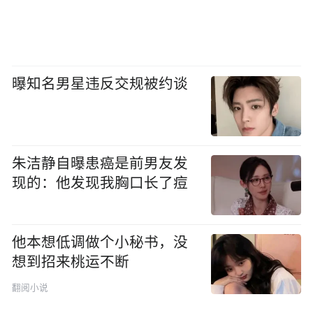
曝知名男星违反交规被约谈
朱洁静自曝患癌是前男友发
现的：他发现我胸口长了痘
他本想低调做个小秘书，没
想到招来桃运不断
翻阅小说