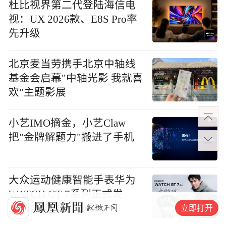
杜比视界第二代登陆海信电
视：UX 2026款、E8S Pro率
先升级
北京麦当劳携手北京中轴线
基金会启幕"中轴光影 我就喜
欢"主题影展
小艺IMO摘金，小艺Claw
把"金牌解题力"搬进了手机
大众运动健康智能手表华为
WATCH GT 7系列正式发
立即打开
布，全能体验无短板