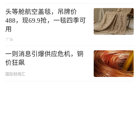
头等舱航空盖毯，吊牌价
488，现69.9抢，一毯四季可
用
一则消息引爆供应危机，铜
价狂飙
国际财闻汇