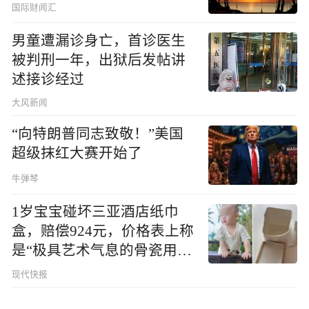
国际财闻汇
男童遭漏诊身亡，首诊医生
被判刑一年，出狱后发帖讲
述接诊经过
大风新闻
“向特朗普同志致敬！”美国
超级抹红大赛开始了
牛弹琴
1岁宝宝碰坏三亚酒店纸巾
盒，赔偿924元，价格表上称
是“极具艺术气息的骨瓷用
品”
现代快报