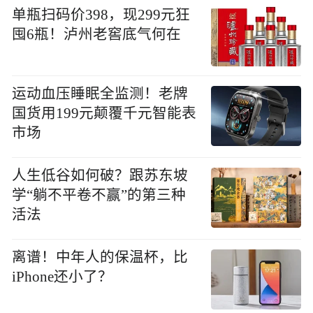
单瓶扫码价398，现299元狂
囤6瓶！泸州老窖底气何在
运动血压睡眠全监测！老牌
国货用199元颠覆千元智能表
市场
人生低谷如何破？跟苏东坡
学“躺不平卷不赢”的第三种
活法
离谱！中年人的保温杯，比
iPhone还小了？