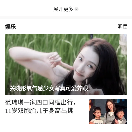
展开更多
娱乐
明星
关晓彤氧气感少女写真可爱养眼
范玮琪一家四口同框出行，
11岁双胞胎儿子身高出挑