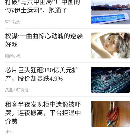
打破“马六甲困局”！中国的
“苏伊士运河”，跑通了
智谷趋势
权谋:一曲曲惊心动魄的逆袭
好戏
翻阅小说
芯片巨头狂砸380亿美元扩
产，股价却暴跌4.9%
凤凰AI研究院
租客半夜发现柜中遗像被吓
哭，连夜搬离，平台拒退中
介费
津云