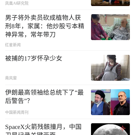
凤凰AI研究院
男子将外卖员砍成植物人获
刑8年，家属：他炒股亏本精
神异常，常年带刀
红星新闻
被捕的17岁怀孕少女
南风窗
伊朗最高领袖给总统下了“最
后警告”？
中国新闻周刊
SpaceX火箭残骸撞月，中国