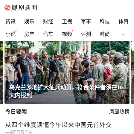
资讯
娱乐
财经
卫视
军事
科技
体育
小说
房产
汽车
视频
评测
时尚
大征兵动员，符合条件者须在10
黄土高原窑洞凭
太绝了！
今日要闻
凤凰热榜
从四个维度读懂今年以来中国元首外交
央视新闻客户端