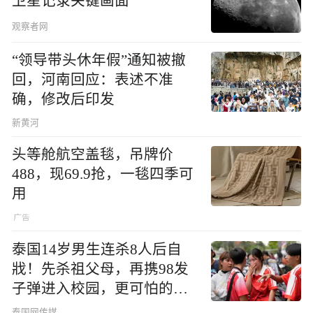
卫星记录关键画面
观察者网
“领导带头休年假”通知被撤
回，河南回应：表述不准
确，修改后印发
新黄河
头等舱航空盖毯，吊牌价
488，现69.9抢，一毯四季可
用
泰国14岁男生连杀8人后自
戕！先杀祖父母，再携98发
子弹进入校园，更可怕的细
节公布了
泰国网传媒