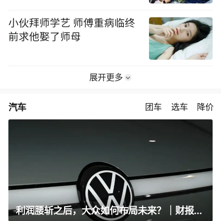
小伙拜师学艺 师傅重病临终
前求他娶了师母
展开更多
汽车
团车
选车
降价
利润腰斩之后，大众如何布局未来？｜财报全视角