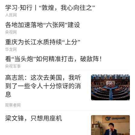
学习·知行丨“敦煌，我心向往之”
人民网
各地加速落地“六张网”建设
央视网
重庆为长江水质持续“上分”
华龙网
看“当头炮”如何精准打击，破敌阵！
央视军事
高志凯：这次去美国，我听
到了一些令人十分惊讶的消
息
观察者网
梁文锋，只想用座机