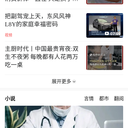
地方
把副驾宠上天，东风风神
L8Y的家庭幸福密码
07:09
视频
主厨时代丨中国最贵宵夜:双
生不夜粥 每晚都有人花两万
吃一桌
展开更多
小说
言情
都市
翻阅