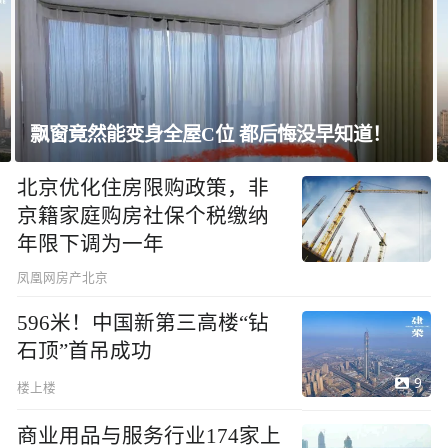
上海未建成的地标：“人”字大楼
北京优化住房限购政策，非
京籍家庭购房社保个税缴纳
年限下调为一年
凤凰网房产北京
596米！中国新第三高楼“钻
石顶”首吊成功
9
楼上楼
商业用品与服务行业174家上