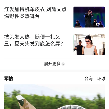
红发加持机车皮衣 刘耀文点
燃野性炙热舞台
5
披头发太热，随便一扎又
丑，夏天头发到底怎么弄？
展开更多
军情
台海
环球