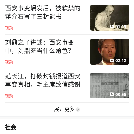
西安事变爆发后，被软禁的
蒋介石写了三封遗书
01:19
视频
刘鼎之子讲述：西安事变
中，刘鼎充当什么角色？
02:12
视频
范长江，打破封锁报道西安
事变真相，毛主席致信感谢
03:56
视频
展开更多
社会