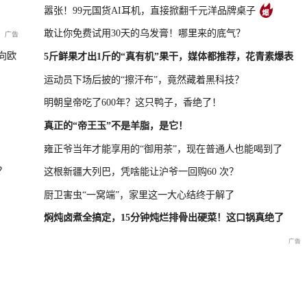
嚣张！99元国货AI耳机，直接掀翻千元洋品牌桌子
敢让你免费试用30天的乌发膏！哪里来的底气？
凤凰最新报道
尊界MPV及华为新品发布会
向欧
5斤鲜果才出1斤的“真有机”果干，媒体都推荐，花青素爆表
运动员下场后披的“擦汗布”，竟然藏着黑科技？
明朝皇帝吃了600年？这只鸭子，香绝了！
晓特别直
国新办：2026年上半年国民
重庆彭水山体崩塌救援现场
重庆彭水山
真正的“帝王玉”不是羊脂，是它！
经济运行情况
最新进展
会
雍正爷当年才能享用的“御用茶”，现在普通人也能喝到了
？
这根新疆大列巴，凭啥能让沪爷一回购60 次？
厨卫害虫“一窝端”，家里这一大心结终于解了
焖炖卤煮全搞定，15分钟炖烂排骨出硬菜！这口锅真绝了