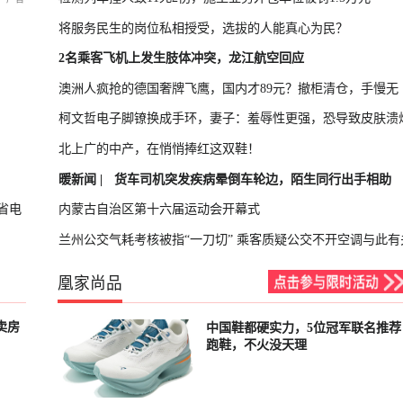
将服务民生的岗位私相授受，选拔的人能真心为民？
2名乘客飞机上发生肢体冲突，龙江航空回应
澳洲人疯抢的德国奢牌飞鹰，国内才89元？撤柜清仓，手慢无
柯文哲电子脚镣换成手环，妻子：羞辱性更强，恐导致皮肤溃
北上广的中产，在悄悄捧红这双鞋！
暖新闻 |
货车司机突发疾病晕倒车轮边，陌生同行出手相助
省电
内蒙古自治区第十六届运动会开幕式
兰州公交气耗考核被指“一刀切” 乘客质疑公交不开空调与此有
凰家尚品
卖房
中国鞋都硬实力，5位冠军联名推荐
已结束
跑鞋，不火没天理