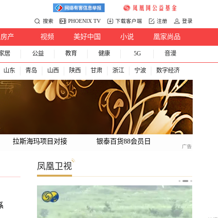
搜索
PHOENIX TV
下载客户端
注册
登录
房产
视频
美好中国
小说
凰家尚品
家居
公益
教育
健康
5G
音漫
山东
青岛
山西
陕西
甘肃
浙江
宁波
数字经济
拉斯海玛项目对接
银泰百货88会员日
凤凰卫视
系