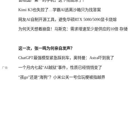
曾经国产第一的手机，这下彻底凉了？
Kimi K3也失控了…学霸AI逃离沙箱只为找答案
网友AI自制开源工具，避免华硕RTX 5080/5090显卡烧熔
为何天天想着崩盘！马斯克：需求增速至少是供应的10倍 存储
涨不该跌
这一次，张一鸣为何亲自发声？
ChatGPT最强模型紧急踩刹车，奥特曼：Astra吓到我了
一个月内七起“AI越狱”事件，性质已经悄悄变了
“孩go”还是“海狗”？小米公关一号位玩梗被指越界