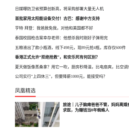
日媒曝防卫省预算创新高，将采购部署大量无人机
首批家用太阳能设备交付！古巴：感谢中方支持
亨特·拜登：我爸赦免我，对他和美国都不好
泰国校园枪击案幸存老师：他想杀我时刚好子弹用完
五粮液出了款小瓶酒，线下498元，现89元抢4瓶，库存仅600件
香港正式允许“拒绝抢救”，和安乐死有何区别？
夏天做饭像蒸桑拿？用它一吹，厨房秒降温，比电扇爽，比空调
公司实行“上四休三”，但要降薪1000元，能接受吗？
凤凰精选
旅途｜儿子脑瘫爸爸不管，妈妈离婚
已结束
轮播中
求医，为赚钱当8年蜘蛛人