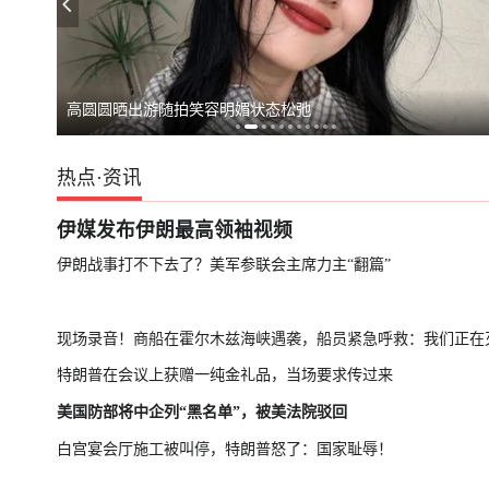
日本原子弹爆炸亲历者警告高市
马斯克拒绝乌克
高圆圆晒出游随拍笑容明媚状态松弛
热点
·
资讯
伊媒发布伊朗最高领袖视频
伊朗战事打不下去了？美军参联会主席力主“翻篇”
现场录音！商船在霍尔木兹海峡遇袭，船员紧急呼救：我们正在
特朗普在会议上获赠一纯金礼品，当场要求传过来
美国防部将中企列“黑名单”，被美法院驳回
白宫宴会厅施工被叫停，特朗普怒了：国家耻辱！