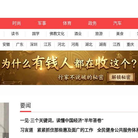
时尚
军事
体育
政务
汽车
读书
国学
佛教文化
酒业
旅游
美食
安徽
广东
深圳
江苏
河北
河南
湖北
湖南
江西
重庆
要闻
一见·三个关键词，读懂中国经济“半年答卷”
习言道
紧紧抓住那些惠及面广的工作
全民健身公共服务体