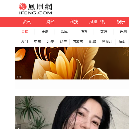
资讯
财经
科技
凤凰卫视
娱乐
直播
评论
智库
股票
数码
评测
澳门
中东
北美
辽宁
内蒙古
新疆
黑龙江
海南