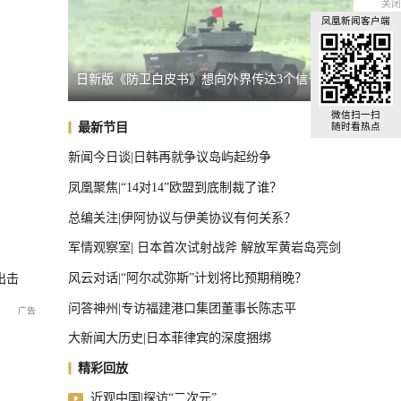
关闭
凤凰新闻客户端
个信号
日本原子弹爆炸亲历者警告高市
马斯克
U17国足晋级决赛
微信扫一扫
最新节目
随时看热点
新闻今日谈|日韩再就争议岛屿起纷争
凤凰聚焦|“14对14”欧盟到底制裁了谁？
总编关注|伊阿协议与伊美协议有何关系？
军情观察室| 日本首次试射战斧 解放军黄岩岛亮剑
风云对话|“阿尔忒弥斯”计划将比预期稍晚？
出击
问答神州|专访福建港口集团董事长陈志平
大新闻大历史|日本菲律宾的深度捆绑
精彩回放
近观中国|探访“二次元”