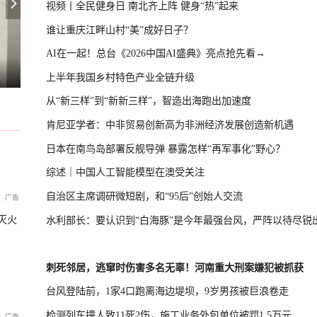
视频丨全民健身日 南北齐上阵 健身“热”起来
谁让重庆江畔山村“美”成好日子？
AI在一起！总台《2026中国AI盛典》亮点抢先看→
兰用“星链”打击俄境内目标
日新版《防卫白皮书》想向外界传达3
薄到像没戴，膝盖却多一层防护！这个护具火了，支撑不闷汗
上半年我国乡村特色产业全链升级
从“新三样”到“新新三样”，智造出海跑出加速度
肯尼亚学者：中非贸易创新高为非洲经济发展创造新机遇
日本在南鸟岛部署反舰导弹 暴露怎样“再军事化”野心？
综述｜中国人工智能模型在澳受关注
自治区主席调研微短剧，和“95后”创始人交流
灭火
水利部长：要认识到“白海豚”是今年最强台风，严阵以待尽锐
刺死邻居，逃窜时伤害多名无辜！河南重大刑案嫌犯被抓获
台风登陆前，1家4口跑离海边堤坝，9岁男孩被巨浪卷走
检测列车撞人致11死2伤，施工业务外包单位被罚1.5万元