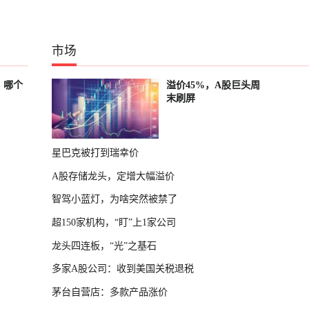
市场
？哪个
溢价45%，A股巨头周
末刷屏
星巴克被打到瑞幸价
A股存储龙头，定增大幅溢价
智驾小蓝灯，为啥突然被禁了
超150家机构，“盯”上1家公司
龙头四连板，“光”之基石
多家A股公司：收到美国关税退税
茅台自营店：多款产品涨价