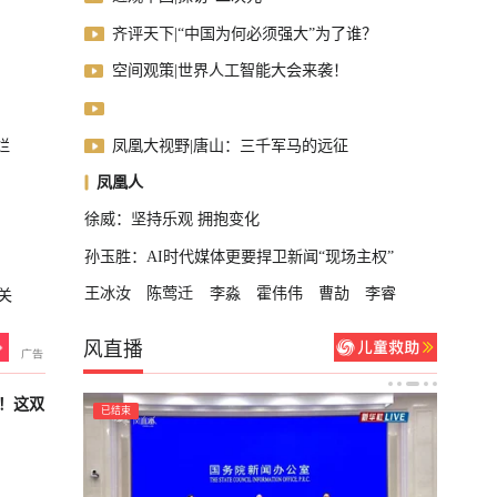
齐评天下|“中国为何必须强大”为了谁？
空间观策|世界人工智能大会来袭！
凤凰大视野|唐山：三千军马的远征
烂
凤凰人
徐威：坚持乐观 拥抱变化
孙玉胜：AI时代媒体更要捍卫新闻“现场主权”
王冰汝
陈莺迁
李淼
霍伟伟
曹劼
李睿
关
风直播
！这双
已结束
已结束