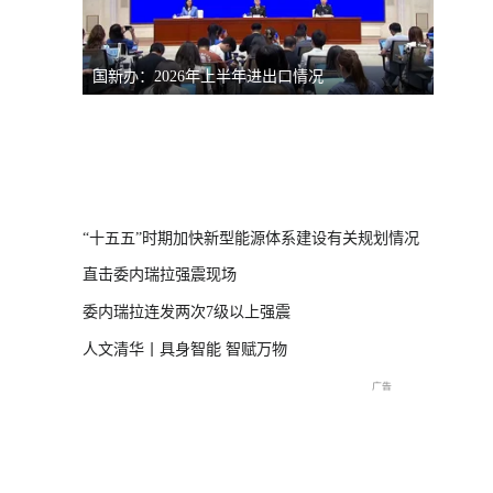
国新办：2026年上半年进出口情况
南宁市
体崩塌新闻发布
“十五五”时期加快新型能源体系建设有关规划情况
直击委内瑞拉强震现场
委内瑞拉连发两次7级以上强震
人文清华丨具身智能 智赋万物