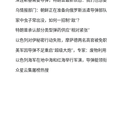
泽连斯基需要导弹，特朗普最新表态：我们也想要
乌情报部门：朝鲜正在准备向俄罗斯派遣导弹部队
家中虫子常出没，如何一招制“敌”？
特朗普承认部分类型弹药供应“相对紧张”
以色列对伊秘密行动失败，摩萨德两名高官被免职
美军因导弹不足重启“超级大炮”，专家：废物利用
以色列海军在地中海和红海举行军演，导弹艇领衔
众星云集屠榜热搜