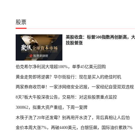
股票
美股收盘：标普500指数再创新高，
技股普涨
伯克希尔净利润大增超100%，单季45亿美元回购
黄金走势即将逆袭？华尔街投行：现在是买入的绝佳时机
两家券商收罚单！一家涉网络安全迟报，一家经纪自营双双违规
8天7板大牛股深夜公告，交易所：对这些股票重点监控
300862，拟重大资产重组，下周一复牌
木筷子洗了20年还发霉？别再用开水烫了，背后真相让人后怕
金价本周大涨7%，再破4400美元，白银狂飙，国际油价累跌7%