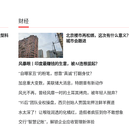
财经
大型科
北京楼市再松绑，这次有什么意义
城市会跟进
风暴眼丨印度最赚钱的生意，被AI连根拔起？
“自曝家丑”的粉笔，想靠“真诚”打翻身仗？
加息重大变数，美联储大消息，特朗普有新动作
风光不再，曾经风靡一时的土耳其烤肉，被年轻人抛弃？
“95后”团队全权操盘，西贝创始人贾国龙押注鲜羊赛道
水太深了！让喉咙润透的化橘红，造假者疯狂到你不敢想象
交行“智慧记账”，解锁企业应收管理新体验