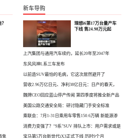
新车导购
迪？
理想i6第17万台量产车
下线 售24.98万元起
上汽集团与通用汽车续约，延长20年至2047年
东风风神L系三车发布
以前造SUV最怕的毛病，它这次居然避开了
营收2.96万亿日元、净利38亿日元：日产的春天，
魏牌CEO回应蓝山停产传闻 第四季度将推全新产品
回来了
美国公路交通安全局：研讨隐藏门手安全标准
乘联会：7月1-31日乘用车零售150.6万辆 新能源渗
消费力变强了？“9系”SUV 排队上市：用户需求或是
透率64.4%
酒鬼
宝马第5万台新世代iX3正式下线 历时9个月
主因