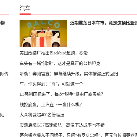
汽车
好物
近期震荡日本车市，竟是这辆比亚
美国改装厂推出Blackbird超跑，秒没
车头有一堵“钢墙”，这才是真正的公路坦克
国际传
听劝！奔驰官宣：屏幕继续升级，实体按键正式回归
车，你买得到；“尊”，可就这一个
L3强制国标来了，每次“脱手”将由厂商买单？
线控底盘，上汽在下一盘什么棋？
见
大众将裁超400名管理层
实测启境GT7高速续航，高温下达成率也不错
茅台镇老饕从不问牌子，只问“有罗庆忠吗”，百元价位喝哭老