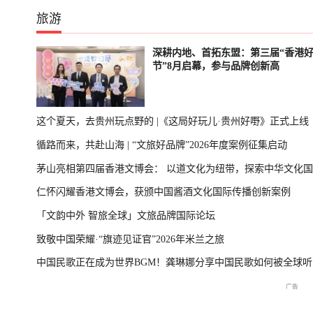
旅游
深耕内地、首拓东盟：第三届“香港
节”8月启幕，参与品牌创新高
这个夏天，去贵州玩点野的 |《这局好玩儿·贵州好嘢》正式上线
循路而来，共赴山海 | “文旅好品牌”2026年度案例征集启动
茅山亮相第四届香港文博会： 以道文化为纽带，探索中华文化
仁怀闪耀香港文博会，获颁中国酱酒文化国际传播创新案例
播新表达
「文韵中外 智旅全球」文旅品牌国际论坛
致敬中国荣耀·“旗迹见证官”2026年米兰之旅
中国民歌正在成为世界BGM！龚琳娜分享中国民歌如何被全球听