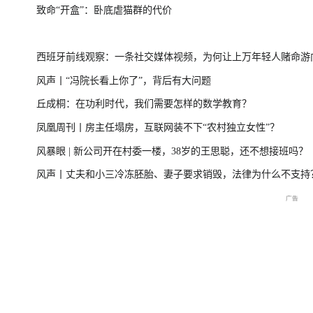
致命“开盒”：卧底虐猫群的代价
台风“美莎克”致广西多地受灾 直击防城港救援一
美伊局势僵持 
西班牙前线观察：一条社交媒体视频，为何让上万年轻人赌命游
线
风声丨“冯院长看上你了”，背后有大问题
洲？
丘成桐：在功利时代，我们需要怎样的数学教育？
直击海军舰艇编队在港开放
庆祝中国共产党成立105周
2026年菲尔兹奖揭
凤凰周刊丨房主任塌房，互联网装不下“农村独立女性”？
交流现场
年大会特别报道
播
风暴眼 | 新公司开在村委一楼，38岁的王思聪，还不想接班吗？
风声丨丈夫和小三冷冻胚胎、妻子要求销毁，法律为什么不支持