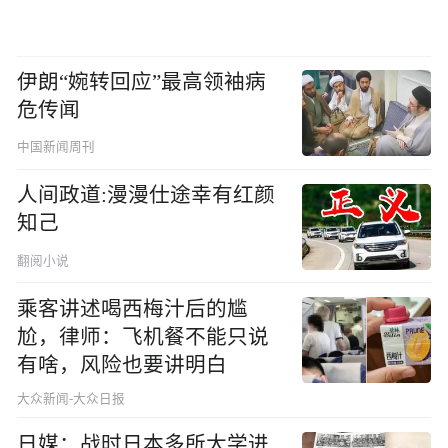
伊朗“婉转回应”最高领袖病
危传闻
中国新闻周刊
人间政道:漫漫仕途幸有红颜
知己
翻阅小说
乘客讲述喝西梅汁后的尴
尬，律师：飞机餐不能只说
有啥，风险也要讲明白
大众新闻-大众日报
日媒：战时日本多所大学进