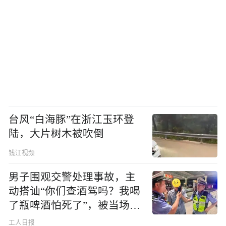
台风“白海豚”在浙江玉环登
陆，大片树木被吹倒
钱江视频
男子围观交警处理事故，主
动搭讪“你们查酒驾吗？我喝
了瓶啤酒怕死了”，被当场查
出醉驾
工人日报