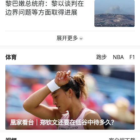
黎巴嫩总统府：黎以谈判在
边界问题等方面取得进展
展开更多
体育
跑步
NBA
F1
凰家看台｜郑钦文还要在低谷中待多久？