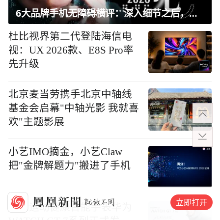
6大品牌手机无障碍横评：深入细节之后，似乎只有苹果能挺住？｜ 看见2026
杜比视界第二代登陆海信电
视：UX 2026款、E8S Pro率
先升级
北京麦当劳携手北京中轴线
基金会启幕"中轴光影 我就喜
欢"主题影展
小艺IMO摘金，小艺Claw
把"金牌解题力"搬进了手机
立即打开
大众运动健康智能手表华为