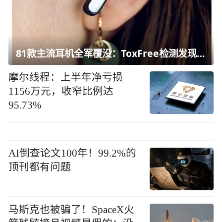
81款主流耳机全军覆没：ToxFree检测发现均含对人体有害化学物质
摩尔线程：上半年净亏损
1156万元，收窄比例达
95.73%
AI倒查论文100年！99.2%的
顶刊都有问题
马斯克也被骗了！SpaceX火