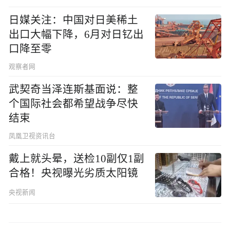
日媒关注：中国对日美稀土
出口大幅下降，6月对日钇出
口降至零
观察者网
武契奇当泽连斯基面说：整
个国际社会都希望战争尽快
结束
凤凰卫视资讯台
戴上就头晕，送检10副仅1副
合格！央视曝光劣质太阳镜
央视新闻