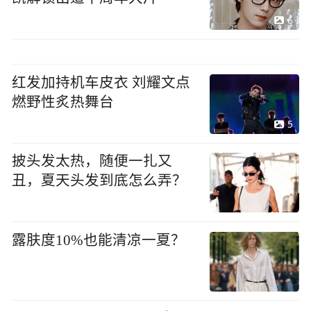
6
红发加持机车皮衣 刘耀文点
燃野性炙热舞台
5
披头发太热，随便一扎又
丑，夏天头发到底怎么弄？
露肤度10%也能清凉一夏？