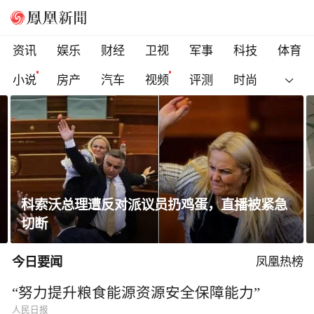
资讯
娱乐
财经
卫视
军事
科技
体育
小说
房产
汽车
视频
评测
时尚
科索沃总理遭反对派议员扔鸡蛋，直播被紧急
切断
今日要闻
凤凰热榜
“努力提升粮食能源资源安全保障能力”
人民日报