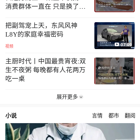
消费群体一直在 只是换了个
地方
把副驾宠上天，东风风神
L8Y的家庭幸福密码
07:09
视频
主厨时代丨中国最贵宵夜:双
生不夜粥 每晚都有人花两万
吃一桌
展开更多
小说
言情
都市
翻阅