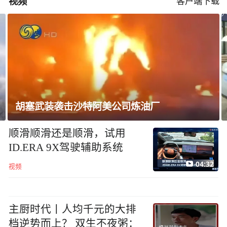
视频
客户端下载
胡塞武装袭击沙特阿美公司炼油厂
顺滑顺滑还是顺滑，试用
ID.ERA 9X驾驶辅助系统
04:32
视频
主厨时代丨人均千元的大排
档逆势而上？ 双生不夜粥：