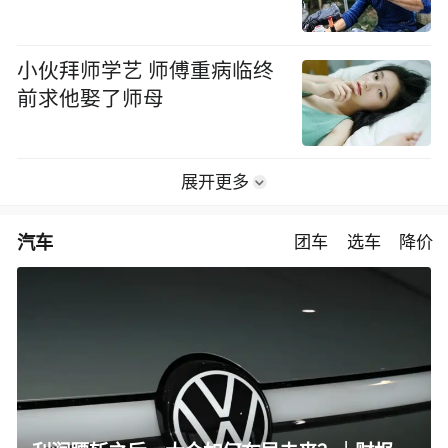
小伙拜师学艺 师傅重病临终
前求他娶了师母
展开更多
汽车
团车
选车
降价