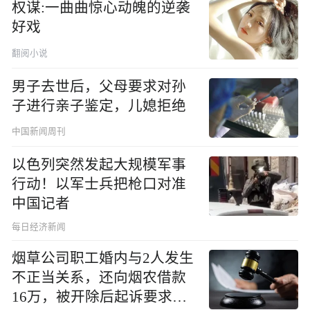
权谋:一曲曲惊心动魄的逆袭
好戏
翻阅小说
男子去世后，父母要求对孙
子进行亲子鉴定，儿媳拒绝
中国新闻周刊
以色列突然发起大规模军事
行动！以军士兵把枪口对准
中国记者
每日经济新闻
烟草公司职工婚内与2人发生
不正当关系，还向烟农借款
16万，被开除后起诉要求复