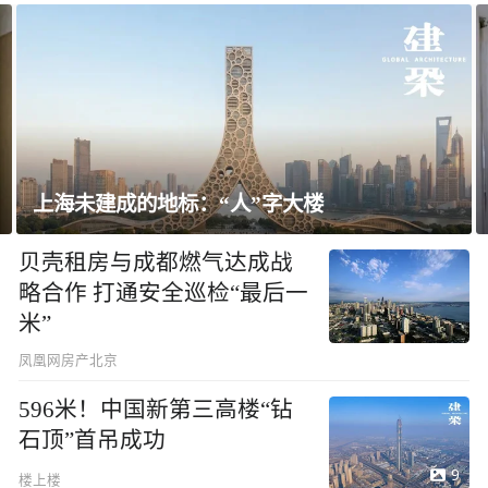
飘窗竟然能变身全屋C位 都后悔没早知道
贝壳租房与成都燃气达成战
略合作 打通安全巡检“最后一
米”
凤凰网房产北京
596米！中国新第三高楼“钻
石顶”首吊成功
9
楼上楼