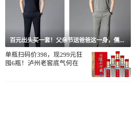
百元出头买一套！父亲节送爸爸这一身，儒雅有型还凉爽
单瓶扫码价398，现299元狂
囤6瓶！泸州老窖底气何在