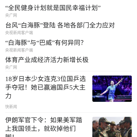
“全民健身计划就是国民幸福计划”
央广网
台风“白海豚”登陆 各地各部门全力应对
央视新闻客户端
“白海豚”与“巴威”有何异同？
央视新闻客户端
体育产业成经济活力新增长极
央广网
18岁日本少女连克3位国乒选
手夺冠！她已赢遍国乒5大主
力
快新闻
伊朗军官下令：如果美军踏
上我国领土，就砍掉他们