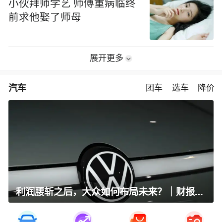
小伙拜师学艺 师傅重病临终
前求他娶了师母
展开更多
汽车
团车
选车
降价
利润腰斩之后，大众如何布局未来？｜财报全视角