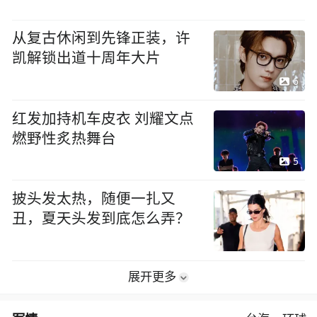
从复古休闲到先锋正装，许
凯解锁出道十周年大片
6
红发加持机车皮衣 刘耀文点
燃野性炙热舞台
5
披头发太热，随便一扎又
丑，夏天头发到底怎么弄？
展开更多