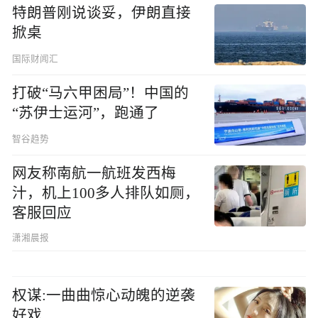
特朗普刚说谈妥，伊朗直接
掀桌
国际财闻汇
打破“马六甲困局”！中国的
“苏伊士运河”，跑通了
智谷趋势
网友称南航一航班发西梅
汁，机上100多人排队如厕，
客服回应
潇湘晨报
权谋:一曲曲惊心动魄的逆袭
好戏