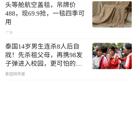
头等舱航空盖毯，吊牌价
488，现69.9抢，一毯四季可
用
泰国14岁男生连杀8人后自
戕！先杀祖父母，再携98发
子弹进入校园，更可怕的细
节公布了
泰国网传媒