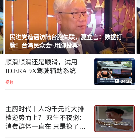
民进党造谣访陆台胞失联，夏立言：数据打
脸！台湾民众会“用脚投票”
顺滑顺滑还是顺滑，试用
ID.ERA 9X驾驶辅助系统
04:32
视频
主厨时代丨人均千元的大排
档逆势而上？ 双生不夜粥：
消费群体一直在 只是换了个
地方