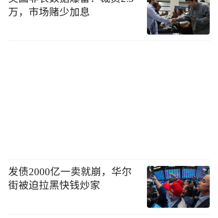
万，市场赌少加息
发债2000亿一卖就崩，华尔
街被迫拉黑快钱炒家