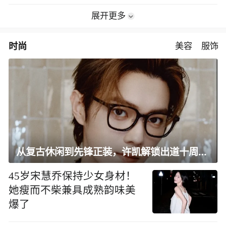
展开更多
时尚
美容
服饰
从复古休闲到先锋正装，许凯解锁出道十周年大片
45岁宋慧乔保持少女身材！
她瘦而不柴兼具成熟韵味美
爆了