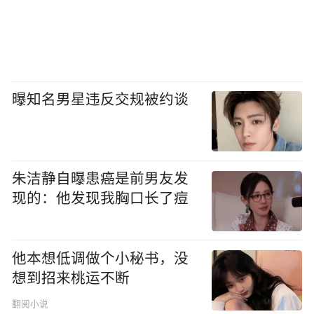
曝知名男星违反交规被约谈
朱洁静自曝患癌是前男友发
现的：他发现我胸口长了痘
他本想低调做个小秘书，没
想到招来桃运不断
翻阅小说