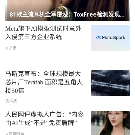
81款主流耳机全军覆没：ToxFree检测发现均含对人体有害化学物质
Meta旗下AI模型测试时意外
入侵第三方企业系统
IT之家
马斯克宣布：全球规模最大
芯片厂Terafab 面积是五角大
楼50倍
快科技
人民网评虚拟人广告：“内容
由AI生成”不是“免责盾牌”
人民网观点