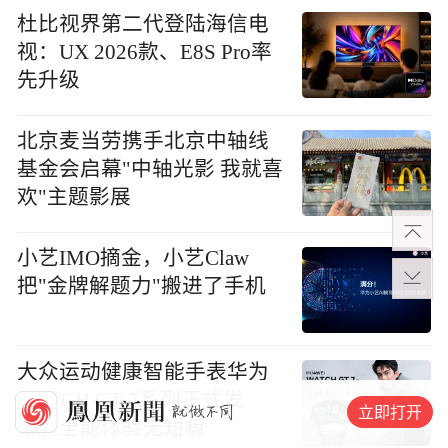
杜比视界第二代登陆海信电
视：UX 2026款、E8S Pro率
先升级
北京麦当劳携手北京中轴线
基金会启幕"中轴光影 我就喜
欢"主题影展
小艺IMO摘金，小艺Claw
把"金牌解题力"搬进了手机
大众运动健康智能手表华为
WATCH GT 7系列正式发
立即打开
布，全能体验无短板