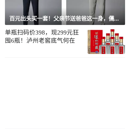
百元出头买一套！父亲节送爸爸这一身，儒雅有型还凉爽
单瓶扫码价398，现299元狂
囤6瓶！泸州老窖底气何在