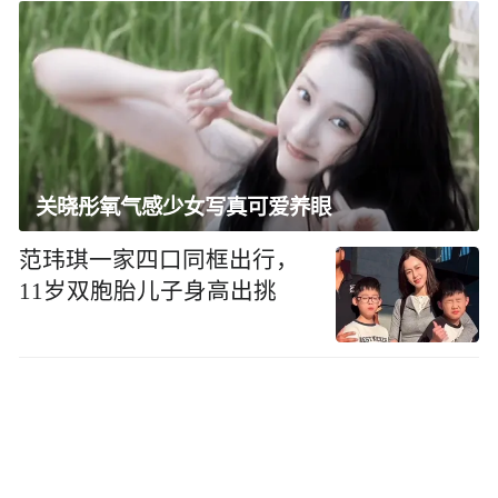
关晓彤氧气感少女写真可爱养眼
范玮琪一家四口同框出行，
11岁双胞胎儿子身高出挑