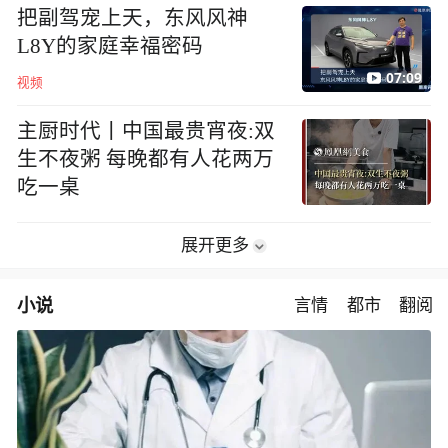
把副驾宠上天，东风风神
L8Y的家庭幸福密码
07:09
视频
主厨时代丨中国最贵宵夜:双
生不夜粥 每晚都有人花两万
吃一桌
展开更多
小说
言情
都市
翻阅