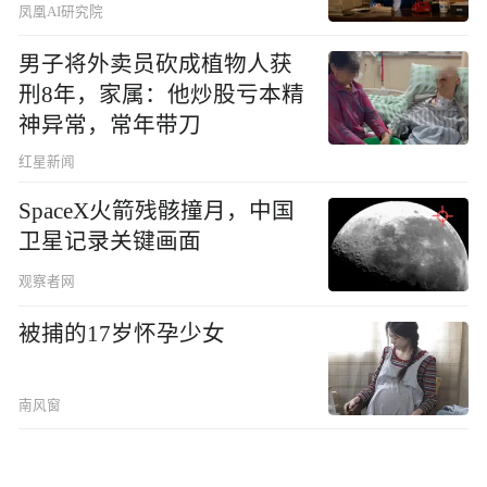
凤凰AI研究院
男子将外卖员砍成植物人获
刑8年，家属：他炒股亏本精
神异常，常年带刀
红星新闻
SpaceX火箭残骸撞月，中国
卫星记录关键画面
观察者网
被捕的17岁怀孕少女
南风窗