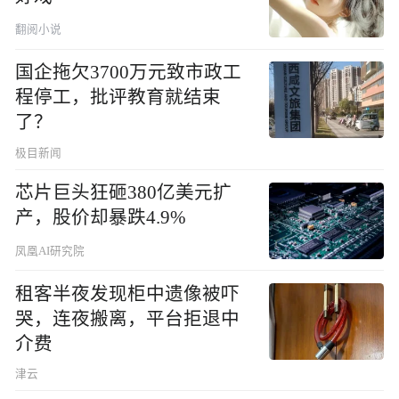
翻阅小说
国企拖欠3700万元致市政工
程停工，批评教育就结束
了？
极目新闻
芯片巨头狂砸380亿美元扩
产，股价却暴跌4.9%
凤凰AI研究院
租客半夜发现柜中遗像被吓
哭，连夜搬离，平台拒退中
介费
津云