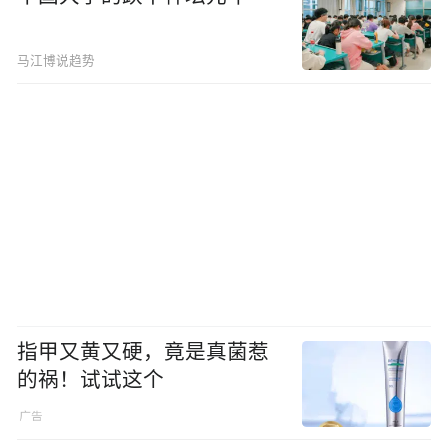
马江博说趋势
指甲又黄又硬，竟是真菌惹
的祸！试试这个