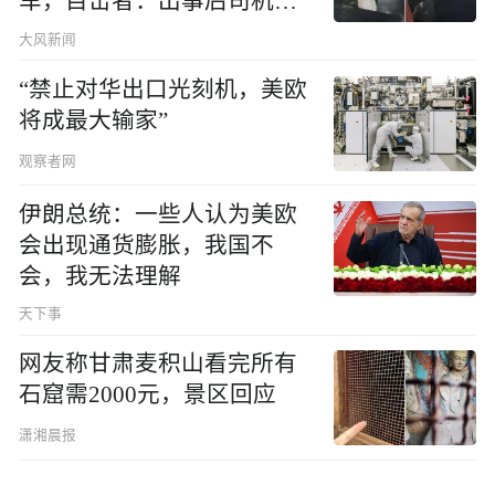
车，目击者：出事后司机一
直坐车里
大风新闻
“禁止对华出口光刻机，美欧
将成最大输家”
观察者网
伊朗总统：一些人认为美欧
会出现通货膨胀，我国不
会，我无法理解
天下事
网友称甘肃麦积山看完所有
石窟需2000元，景区回应
潇湘晨报