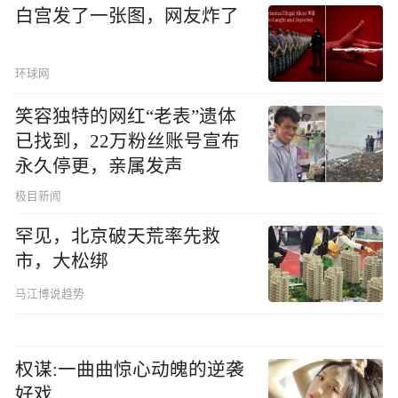
白宫发了一张图，网友炸了
环球网
笑容独特的网红“老表”遗体
已找到，22万粉丝账号宣布
永久停更，亲属发声
极目新闻
罕见，北京破天荒率先救
市，大松绑
马江博说趋势
权谋:一曲曲惊心动魄的逆袭
好戏