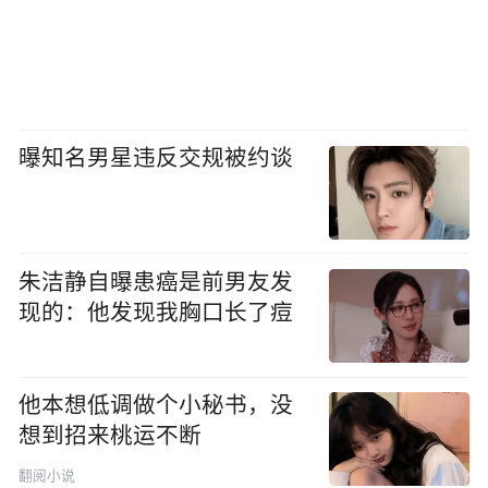
曝知名男星违反交规被约谈
朱洁静自曝患癌是前男友发
现的：他发现我胸口长了痘
他本想低调做个小秘书，没
想到招来桃运不断
翻阅小说