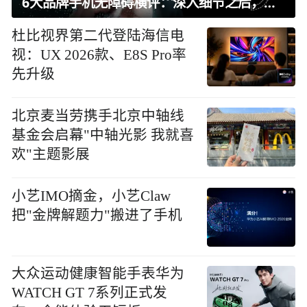
6大品牌手机无障碍横评：深入细节之后，似乎只有苹果能挺住？｜ 看见2026
杜比视界第二代登陆海信电
视：UX 2026款、E8S Pro率
先升级
北京麦当劳携手北京中轴线
基金会启幕"中轴光影 我就喜
欢"主题影展
小艺IMO摘金，小艺Claw
把"金牌解题力"搬进了手机
大众运动健康智能手表华为
WATCH GT 7系列正式发