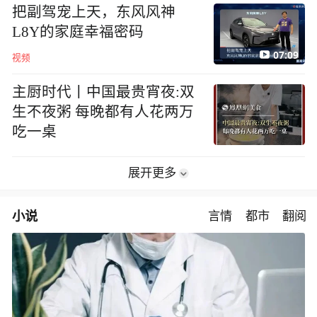
把副驾宠上天，东风风神
L8Y的家庭幸福密码
07:09
视频
主厨时代丨中国最贵宵夜:双
生不夜粥 每晚都有人花两万
吃一桌
展开更多
小说
言情
都市
翻阅