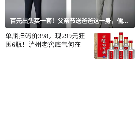
百元出头买一套！父亲节送爸爸这一身，儒雅有型还凉爽
单瓶扫码价398，现299元狂
囤6瓶！泸州老窖底气何在