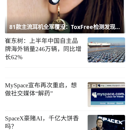
81款主流耳机全军覆没：ToxFree检测发现均含对人体有害化学物质
崔东树：上半年中国自主品
牌海外销量246万辆，同比增
长62%
MySpace宣布再次重启，想
做社交媒体“解药”
SpaceX豪赌AI，千亿大饼香
吗？