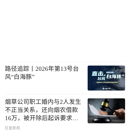
路径追踪丨2026年第13号台
风“白海豚”
烟草公司职工婚内与2人发生
不正当关系，还向烟农借款
16万，被开除后起诉要求复
职，法院判了
红星新闻