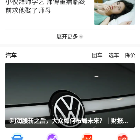
小伙拜师学艺 师傅重病临终
前求他娶了师母
展开更多
汽车
团车
选车
降价
利润腰斩之后，大众如何布局未来？｜财报全视角