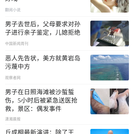
翻阅小说
男子去世后，父母要求对孙
子进行亲子鉴定，儿媳拒绝
中国新闻周刊
恶人先告状，美方就黄岩岛
污蔑中方
观察者网
男子在日照海滩被沙蜇蜇
伤，5小时后被紧急送医抢
救，景区：偶发事件
潇湘晨报
丘成桐最新演讲：除了王