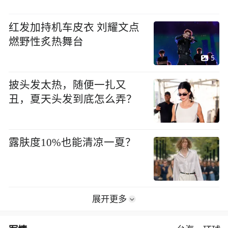
红发加持机车皮衣 刘耀文点
燃野性炙热舞台
5
披头发太热，随便一扎又
丑，夏天头发到底怎么弄？
露肤度10%也能清凉一夏？
展开更多