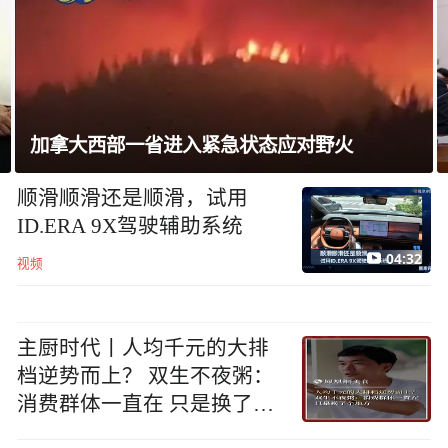
加拿大西部一省进入紧急状态应对野火
顺滑顺滑还是顺滑，试用
ID.ERA 9X驾驶辅助系统
04:32
视频
主厨时代丨人均千元的大排
档逆势而上？ 双生不夜粥：
消费群体一直在 只是换了个
地方