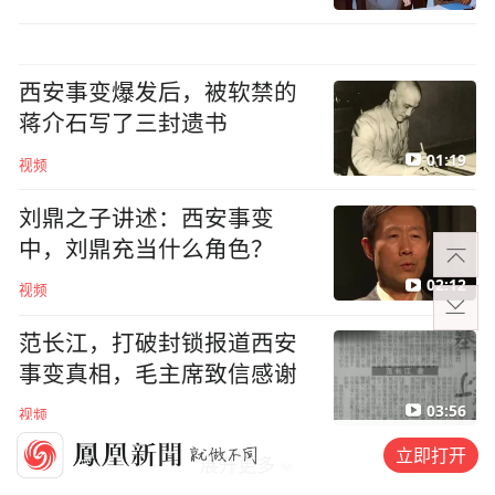
西安事变爆发后，被软禁的
蒋介石写了三封遗书
01:19
视频
刘鼎之子讲述：西安事变
中，刘鼎充当什么角色？
02:12
视频
范长江，打破封锁报道西安
事变真相，毛主席致信感谢
03:56
视频
立即打开
展开更多