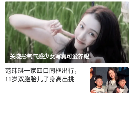
关晓彤氧气感少女写真可爱养眼
范玮琪一家四口同框出行，
11岁双胞胎儿子身高出挑