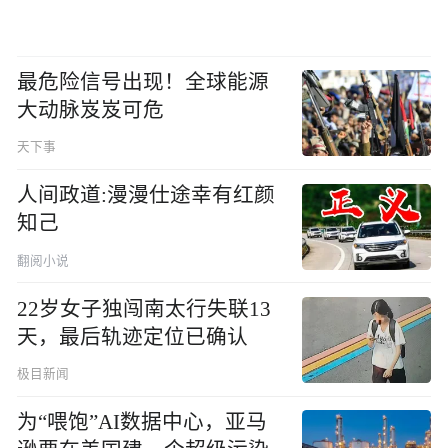
最危险信号出现！全球能源
大动脉岌岌可危
天下事
人间政道:漫漫仕途幸有红颜
知己
翻阅小说
22岁女子独闯南太行失联13
天，最后轨迹定位已确认
极目新闻
为“喂饱”AI数据中心，亚马