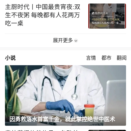
主厨时代丨中国最贵宵夜:双
生不夜粥 每晚都有人花两万
吃一桌
展开更多
小说
言情
都市
翻阅
因勇救落水首富千金，就此掌控绝世中医术