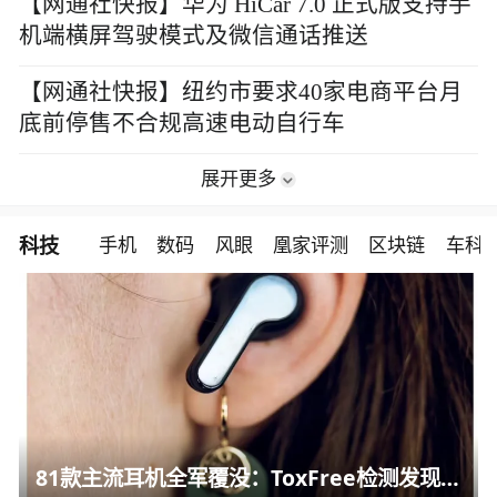
【网通社快报】华为 HiCar 7.0 正式版支持手
机端横屏驾驶模式及微信通话推送
【网通社快报】纽约市要求40家电商平台月
底前停售不合规高速电动自行车
展开更多
科技
手机
数码
风眼
凰家评测
区块链
车科
81款主流耳机全军覆没：ToxFree检测发现均含对人体有害化学物质