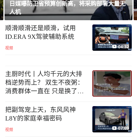
韩国足协就“性招待”外国裁判丑闻致歉
顺滑顺滑还是顺滑，试用
ID.ERA 9X驾驶辅助系统
04:32
视频
主厨时代丨人均千元的大排
档逆势而上？ 双生不夜粥：
消费群体一直在 只是换了个
地方
把副驾宠上天，东风风神
L8Y的家庭幸福密码
07:09
视频