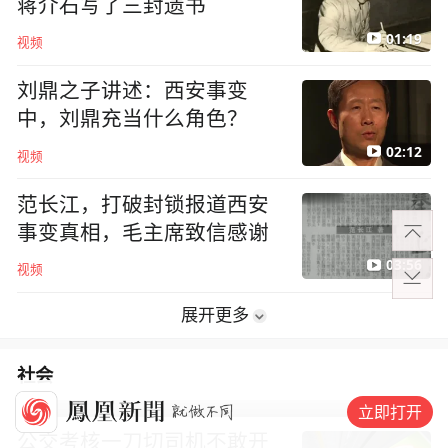
蒋介石写了三封遗书
01:19
视频
刘鼎之子讲述：西安事变
中，刘鼎充当什么角色？
02:12
视频
范长江，打破封锁报道西安
事变真相，毛主席致信感谢
03:56
视频
展开更多
社会
立即打开
公交考核一刀切司机不敢开