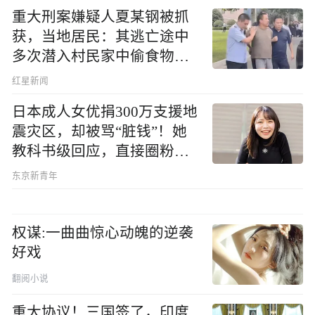
重大刑案嫌疑人夏某钢被抓
获，当地居民：其逃亡途中
多次潜入村民家中偷食物被
发现
红星新闻
日本成人女优捐300万支援地
震灾区，却被骂“脏钱”！她
教科书级回应，直接圈粉无
数
东京新青年
权谋:一曲曲惊心动魄的逆袭
好戏
翻阅小说
重大协议！三国签了，印度