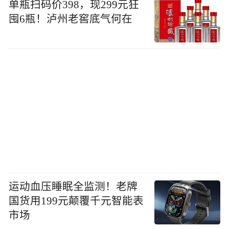
单瓶扫码价398，现299元狂
囤6瓶！泸州老窖底气何在
运动血压睡眠全监测！老牌
国货用199元颠覆千元智能表
市场