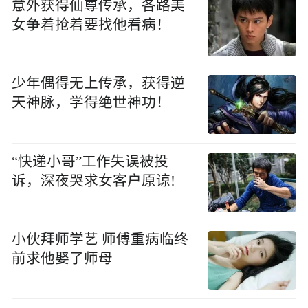
意外获得仙尊传承，各路美
女争着抢着要找他看病！
少年偶得无上传承，获得逆
天神脉，学得绝世神功！
“快递小哥”工作失误被投
诉，深夜哭求女客户原谅!
小伙拜师学艺 师傅重病临终
前求他娶了师母