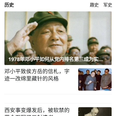
历史
趣史
军史
1978年邓小平如何从党内排名第三成为实际核心？
邓小平致侯方岳的信札，字
迹一改绵里藏针的风格
西安事变爆发后，被软禁的