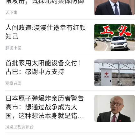
限攻击，试探北约集体防御
天下事
人间政道:漫漫仕途幸有红颜
知己
翻阅小说
首批家用太阳能设备交付！
古巴：感谢中方支持
观察者网
日本原子弹爆炸亲历者警告
高市：想通过战争成为大
国，这种想法本身就是错误
的
凤凰卫视资讯台