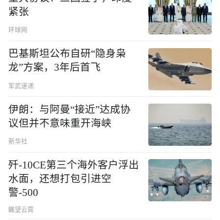
紧张
环球网
巴基斯坦公布自研“隐身枭
龙”方案，3年后首飞
军武速递
伊朗：与阿曼“接近”达成协
议但并不意味重开海峡
新华社
歼-10CE第三个海外客户浮出
水面，还想打包引进空
警-500
瞩望云霄