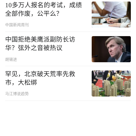
10多万人报名的考试，成绩
全部作废，公平么？
中国新闻周刊
中国拒绝美鹰派副防长访
华？弦外之音被热议
胡锡进
罕见，北京破天荒率先救
市，大松绑
马江博说趋势