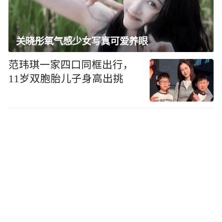
关晓彤氧气感少女写真可爱养眼
范玮琪一家四口同框出行，
11岁双胞胎儿子身高出挑