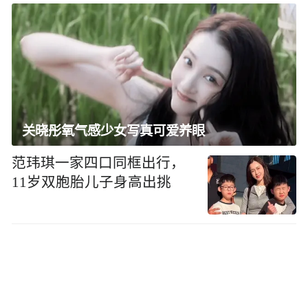
关晓彤氧气感少女写真可爱养眼
范玮琪一家四口同框出行，
11岁双胞胎儿子身高出挑