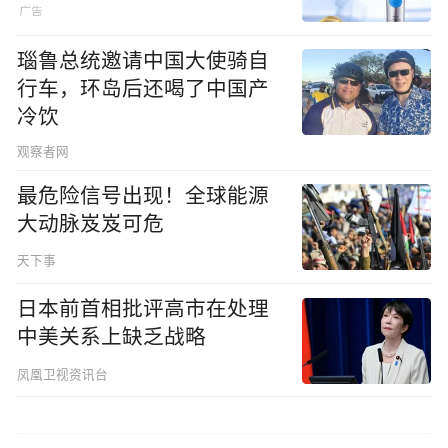
瑙鲁总统邀请中国大使骑自
行车，环岛后还喝了中国产
冷饮
观察者网
最危险信号出现！全球能源
大动脉岌岌可危
天下事
日本前首相批评高市在处理
中美关系上缺乏战略
凤凰卫视资讯台