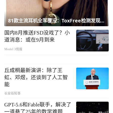
81款主流耳机全军覆没：ToxFree检测发现均含对人体有害化学物质
国内8月推送FSD没戏了？小
道消息：或在9月到来
Model 3情报
丘成桐最新演讲：除了王
虹、邓煜，还谈到了人工智
能
长安街知事
GPT-5.6和Fable联手，解决了
一道悬了25年的数学难题