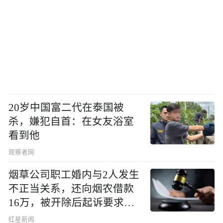
20岁中国富二代在泰国被
杀，嫌犯自首：在女友浴室
看到他
观察者网
烟草公司职工婚内与2人发生
不正当关系，还向烟农借款
16万，被开除后起诉要求复
职，法院判了
红星新闻