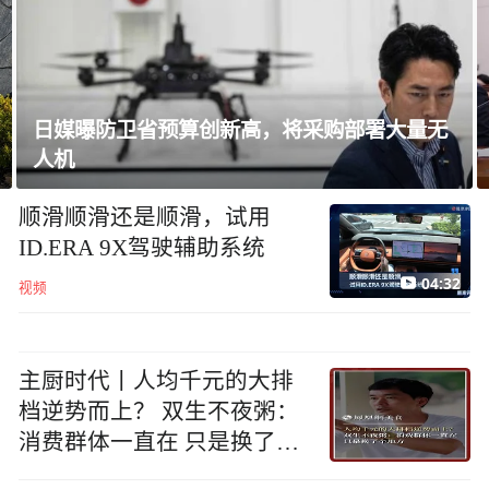
韩国足协就“性招待”外国裁判丑闻致歉
顺滑顺滑还是顺滑，试用
ID.ERA 9X驾驶辅助系统
04:32
视频
主厨时代丨人均千元的大排
档逆势而上？ 双生不夜粥：
消费群体一直在 只是换了个
地方