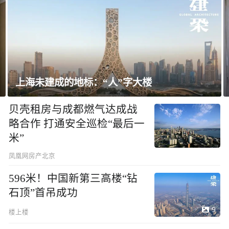
：“人”字大楼
飘窗竟然能变身全屋
贝壳租房与成都燃气达成战
略合作 打通安全巡检“最后一
米”
凤凰网房产北京
596米！中国新第三高楼“钻
石顶”首吊成功
9
楼上楼