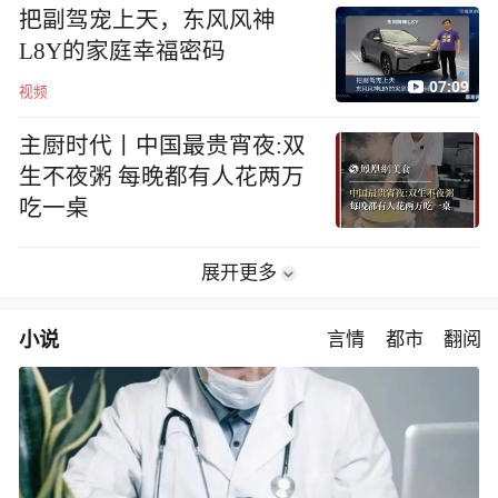
把副驾宠上天，东风风神
L8Y的家庭幸福密码
07:09
视频
主厨时代丨中国最贵宵夜:双
生不夜粥 每晚都有人花两万
吃一桌
展开更多
小说
言情
都市
翻阅