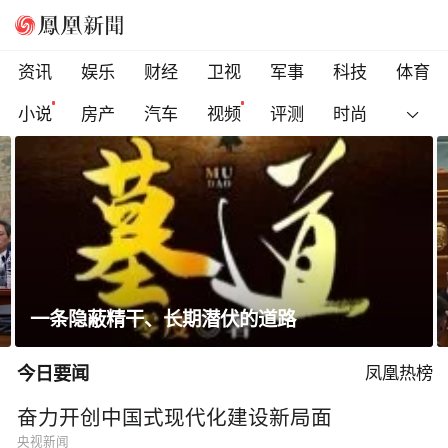
资讯
娱乐
财经
卫视
军事
科技
体育
小说
房产
汽车
视频
评测
时尚
科索沃总理遭反对派议员扔鸡蛋，直播被紧急
切断
今日要闻
凤凰热榜
奋力开创中国式现代化建设新局面
央视新闻