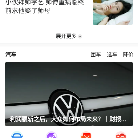
小伙拜师学艺 师傅重病临终
前求他娶了师母
展开更多
汽车
团车
选车
降价
利润腰斩之后，大众如何布局未来？｜财报全视角