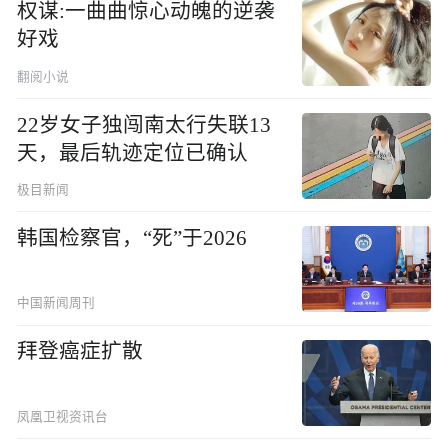
权谋:一曲曲惊心动魄的逆袭
好戏
翻阅小说
22岁女子独闯南太行失联13
天，最后轨迹定位已确认
极目新闻
韩国检察官，“死”于2026
中国新闻周刊
拜登癌症扩散
凤凰卫视资讯台