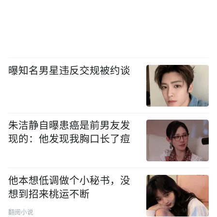
曝知名男星违反交规被约谈
朱洁静自曝患癌是前男友发
现的：他发现我胸口长了痘
他本想低调做个小秘书，没
想到招来桃运不断
翻阅小说