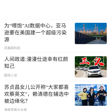
为“喂饱”AI数据中心，亚马
逊要在美国建一个超级污染
源
凤凰网科技
人间政道:漫漫仕途幸有红颜
知己
翻阅小说
苏贞昌女儿公开称“大家都喜
欢蔡英文”，赖清德在辅选中
被边缘化？
海峡导报大台海