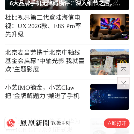
6大品牌手机无障碍横评：深入细节之后，似乎只有苹果能挺住？｜ 看见2026
杜比视界第二代登陆海信电
视：UX 2026款、E8S Pro率
先升级
北京麦当劳携手北京中轴线
基金会启幕"中轴光影 我就喜
欢"主题影展
小艺IMO摘金，小艺Claw
把"金牌解题力"搬进了手机
大众运动健康智能手表华为
立即打开
WATCH GT 7系列正式发