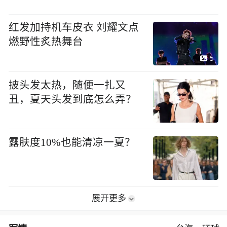
红发加持机车皮衣 刘耀文点
燃野性炙热舞台
5
披头发太热，随便一扎又
丑，夏天头发到底怎么弄？
露肤度10%也能清凉一夏？
展开更多