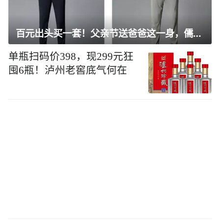
百元出头买一套！父亲节送爸爸这一身，儒雅有型还凉爽
单瓶扫码价398，现299元狂
囤6瓶！泸州老窖底气何在