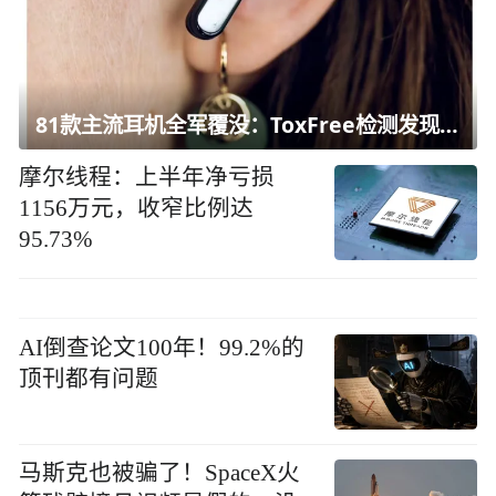
81款主流耳机全军覆没：ToxFree检测发现均含对人体有害化学物质
摩尔线程：上半年净亏损
1156万元，收窄比例达
95.73%
AI倒查论文100年！99.2%的
顶刊都有问题
马斯克也被骗了！SpaceX火