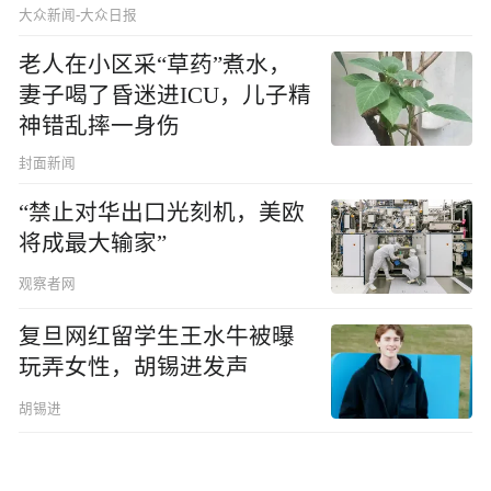
大众新闻-大众日报
老人在小区采“草药”煮水，
妻子喝了昏迷进ICU，儿子精
神错乱摔一身伤
封面新闻
“禁止对华出口光刻机，美欧
将成最大输家”
观察者网
复旦网红留学生王水牛被曝
玩弄女性，胡锡进发声
胡锡进