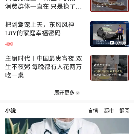
消费群体一直在 只是换了个
地方
把副驾宠上天，东风风神
L8Y的家庭幸福密码
07:09
视频
主厨时代丨中国最贵宵夜:双
生不夜粥 每晚都有人花两万
吃一桌
展开更多
小说
言情
都市
翻阅