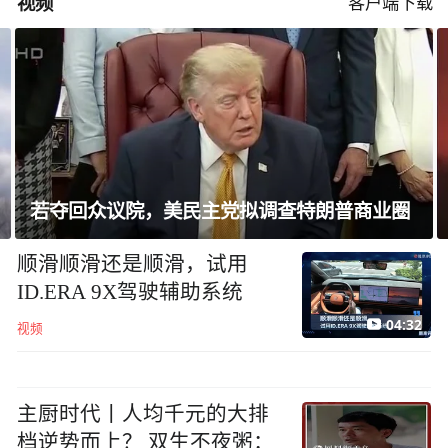
视频
客户端下载
若夺回众议院，美民主党拟调查特朗普商业圈
顺滑顺滑还是顺滑，试用
ID.ERA 9X驾驶辅助系统
04:32
视频
主厨时代丨人均千元的大排
档逆势而上？ 双生不夜粥：