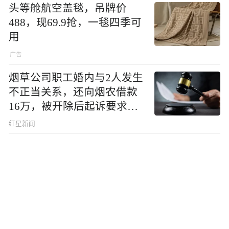
头等舱航空盖毯，吊牌价
488，现69.9抢，一毯四季可
用
烟草公司职工婚内与2人发生
不正当关系，还向烟农借款
16万，被开除后起诉要求复
职，法院判了
红星新闻