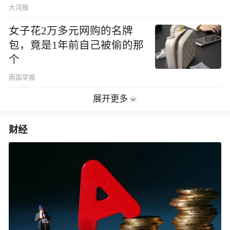
想象
大河报
女子花2万多元网购的名牌
包，竟是1年前自己被偷的那
个
南国早报
展开更多
财经