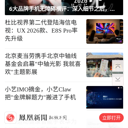
6大品牌手机无障碍横评：深入细节之后，似乎只有苹果能挺住？｜ 看见2026
杜比视界第二代登陆海信电
视：UX 2026款、E8S Pro率
先升级
北京麦当劳携手北京中轴线
基金会启幕"中轴光影 我就喜
欢"主题影展
小艺IMO摘金，小艺Claw
把"金牌解题力"搬进了手机
立即打开
大众运动健康智能手表华为