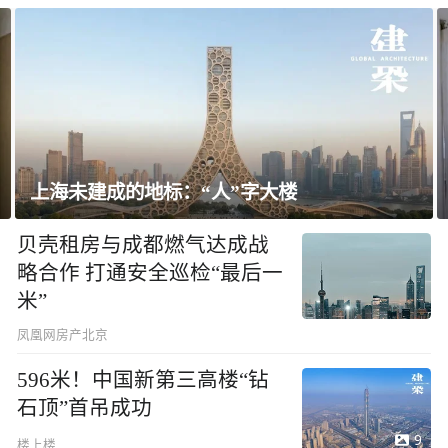
上海未建成的地标：“人”字大楼
贝壳租房与成都燃气达成战
略合作 打通安全巡检“最后一
米”
凤凰网房产北京
596米！中国新第三高楼“钻
石顶”首吊成功
9
楼上楼