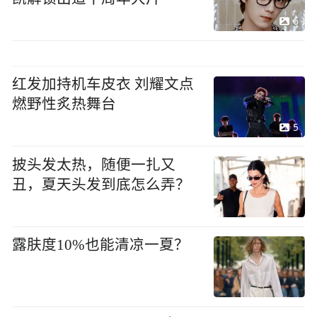
6
红发加持机车皮衣 刘耀文点
燃野性炙热舞台
5
披头发太热，随便一扎又
丑，夏天头发到底怎么弄？
露肤度10%也能清凉一夏？