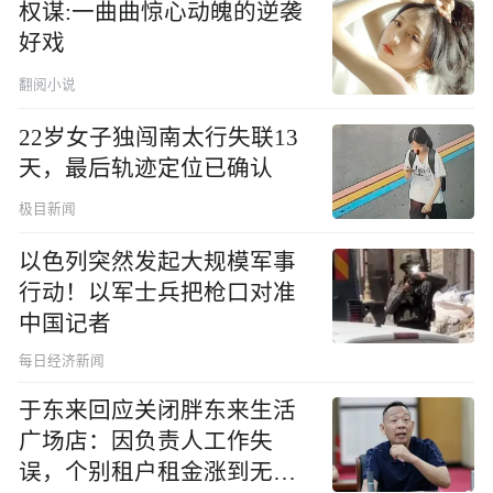
权谋:一曲曲惊心动魄的逆袭
好戏
翻阅小说
22岁女子独闯南太行失联13
天，最后轨迹定位已确认
极目新闻
以色列突然发起大规模军事
行动！以军士兵把枪口对准
中国记者
每日经济新闻
于东来回应关闭胖东来生活
广场店：因负责人工作失
误，个别租户租金涨到无法