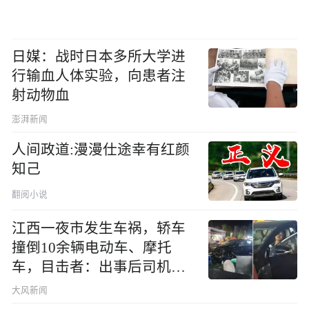
日媒：战时日本多所大学进
行输血人体实验，向患者注
射动物血
澎湃新闻
人间政道:漫漫仕途幸有红颜
知己
翻阅小说
江西一夜市发生车祸，轿车
撞倒10余辆电动车、摩托
车，目击者：出事后司机一
直坐车里
大风新闻