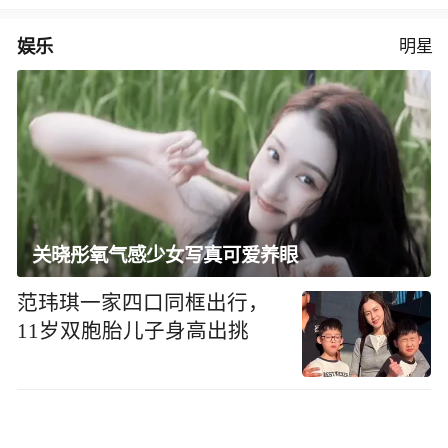
娱乐
明星
关晓彤氧气感少女写真可爱养眼
范玮琪一家四口同框出行，
11岁双胞胎儿子身高出挑