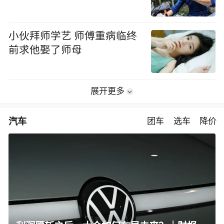
小伙拜师学艺 师傅重病临终
前求他娶了师母
展开更多
汽车
团车
选车
降价