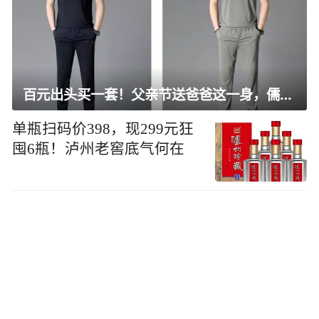
百元出头买一套！父亲节送爸爸这一身，儒雅有型还凉爽
单瓶扫码价398，现299元狂
囤6瓶！泸州老窖底气何在