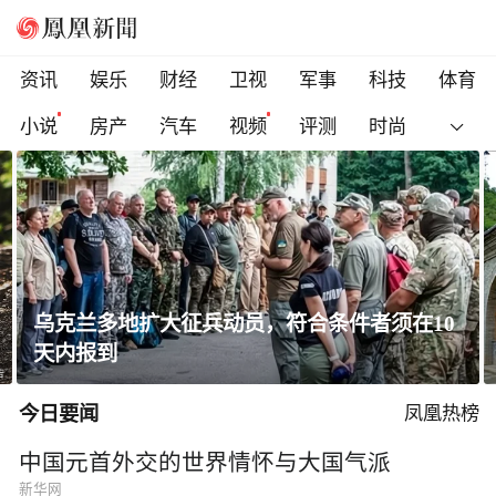
资讯
娱乐
财经
卫视
军事
科技
体育
小说
房产
汽车
视频
评测
时尚
乌克兰多地扩大征兵动员，符合条件者须在10
天内报到
今日要闻
凤凰热榜
中国元首外交的世界情怀与大国气派
新华网