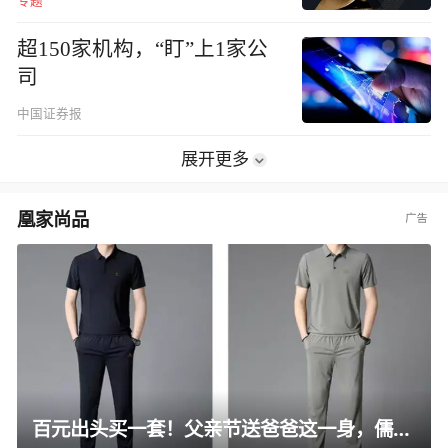
专题
超150家机构，“盯”上1家公
司
中国证券报
展开更多
凰家尚品
百元出头买一套！父亲节送爸爸这一身，儒雅有型还凉爽