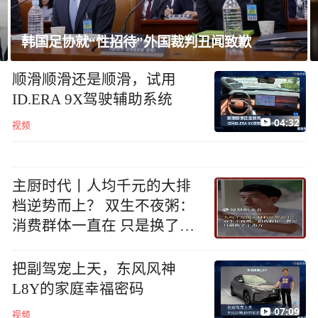
美媒：美军参联会主席考虑退出伊战方案
顺滑顺滑还是顺滑，试用
ID.ERA 9X驾驶辅助系统
04:32
视频
主厨时代丨人均千元的大排
档逆势而上？ 双生不夜粥：
消费群体一直在 只是换了个
地方
把副驾宠上天，东风风神
L8Y的家庭幸福密码
07:09
视频