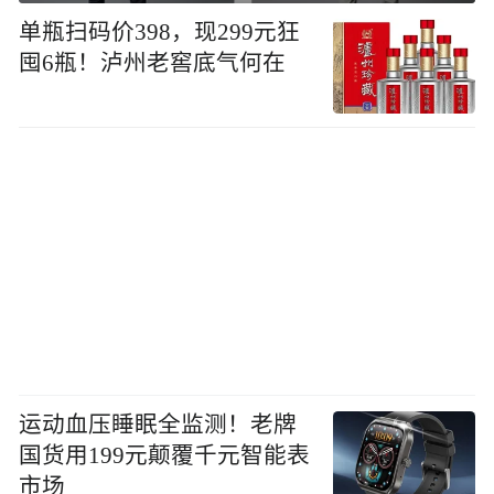
单瓶扫码价398，现299元狂
囤6瓶！泸州老窖底气何在
运动血压睡眠全监测！老牌
国货用199元颠覆千元智能表
市场