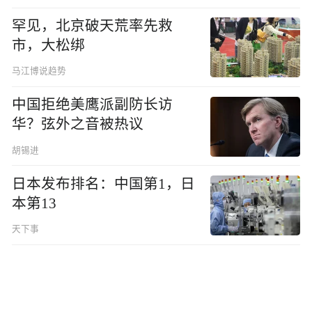
罕见，北京破天荒率先救
市，大松绑
马江博说趋势
中国拒绝美鹰派副防长访
华？弦外之音被热议
胡锡进
日本发布排名：中国第1，日
本第13
天下事