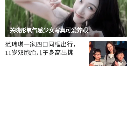
关晓彤氧气感少女写真可爱养眼
范玮琪一家四口同框出行，
11岁双胞胎儿子身高出挑