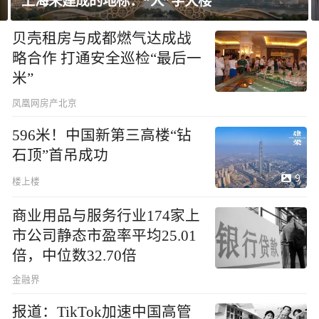
飘窗竟然能变身全屋C位 都后悔没早知道！
贝壳租房与成都燃气达成战
略合作 打通安全巡检“最后一
米”
凤凰网房产北京
596米！中国新第三高楼“钻
石顶”首吊成功
9
楼上楼
商业用品与服务行业174家上
市公司静态市盈率平均25.01
倍，中位数32.70倍
金融界
报道：TikTok加速中国高管