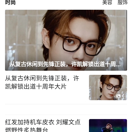
时尚
美容
服饰
从复古休闲到先锋正装，许凯解锁出道十周年大片
从复古休闲到先锋正装，许
凯解锁出道十周年大片
6
红发加持机车皮衣 刘耀文点
燃野性炙热舞台