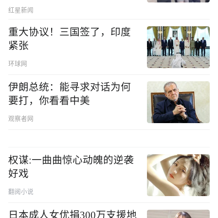
发现
红星新闻
重大协议！三国签了，印度
紧张
环球网
伊朗总统：能寻求对话为何
要打，你看看中美
观察者网
权谋:一曲曲惊心动魄的逆袭
好戏
翻阅小说
日本成人女优捐300万支援地