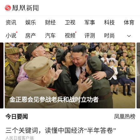
资讯
娱乐
财经
卫视
军事
科技
体育
小说
房产
汽车
视频
评测
时尚
高圆圆晒出游随拍笑容明媚状态松弛
今日要闻
凤凰热榜
三个关键词，读懂中国经济“半年答卷”
人民日报客户端