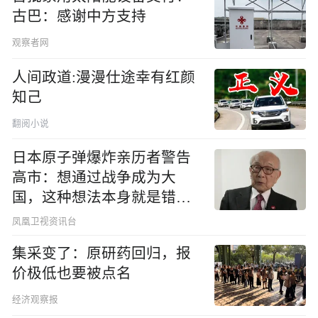
古巴：感谢中方支持
观察者网
人间政道:漫漫仕途幸有红颜
知己
翻阅小说
日本原子弹爆炸亲历者警告
高市：想通过战争成为大
国，这种想法本身就是错误
的
凤凰卫视资讯台
集采变了：原研药回归，报
价极低也要被点名
经济观察报