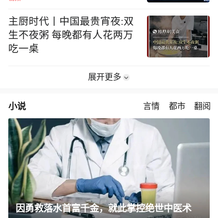
主厨时代丨中国最贵宵夜:双
生不夜粥 每晚都有人花两万
吃一桌
展开更多
小说
言情
都市
翻阅
因勇救落水首富千金，就此掌控绝世中医术