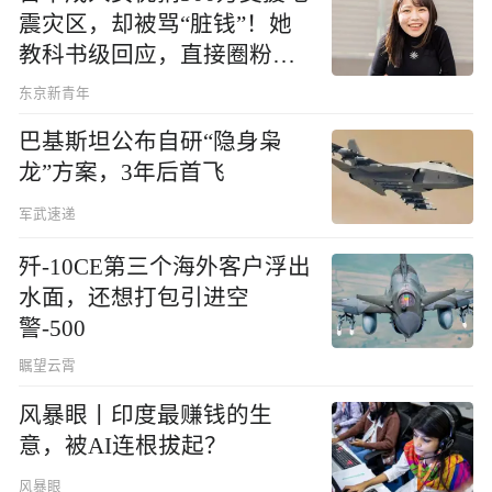
震灾区，却被骂“脏钱”！她
教科书级回应，直接圈粉无
数
东京新青年
巴基斯坦公布自研“隐身枭
龙”方案，3年后首飞
军武速递
歼-10CE第三个海外客户浮出
水面，还想打包引进空
警-500
瞩望云霄
风暴眼丨印度最赚钱的生
意，被AI连根拔起？
风暴眼