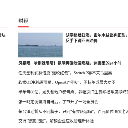
财经
板块
胡塞掐着红海，霍尔木兹谈判正酣
反手下调亚洲油价
风暴眼 | 呛到辣眼睛！昆明黄磷泄漏燃烧，迷雾里的24小时
任天堂利润翻倍靠“退税红包”，Switch 2等不来马里奥
软银Q1净利超预期，OpenAI“哑火”，英特尔成最大功臣
半年亏60亿，龙头和散户都亏麻，养猪这门生意能指望周期吗
张一鸣定调坚持自研后，字节开了一场全员会
茅台镇老饕从不问牌子，只问“有罗庆忠吗”，百元价位喝哭老
交行“智慧记账”，解锁企业应收管理新体验