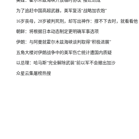
美媒：霍尔木兹海峡开放临时协议“接近达成”
为了追赶中国高超武器，美军复活“战略加农炮”
16岁丧母，28岁被判死刑，却写出神作：撑不下去时，就看看他
朝鲜：将根据日本动态制定更明确军事选项
伊朗：与阿曼就霍尔木兹海峡谈判取得“积极进展”
五角大楼对伊朗战争中的美军伤亡统计遭国内质疑
以总理：哈马斯“完全解除武装”前以军不会撤出加沙
众星云集屠榜热搜