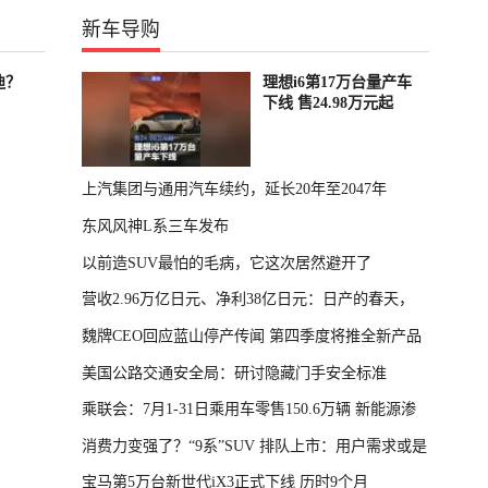
新车导购
迪？
理想i6第17万台量产车
下线 售24.98万元起
上汽集团与通用汽车续约，延长20年至2047年
东风风神L系三车发布
以前造SUV最怕的毛病，它这次居然避开了
营收2.96万亿日元、净利38亿日元：日产的春天，
魏牌CEO回应蓝山停产传闻 第四季度将推全新产品
回来了
美国公路交通安全局：研讨隐藏门手安全标准
乘联会：7月1-31日乘用车零售150.6万辆 新能源渗
消费力变强了？“9系”SUV 排队上市：用户需求或是
透率64.4%
宝马第5万台新世代iX3正式下线 历时9个月
主因