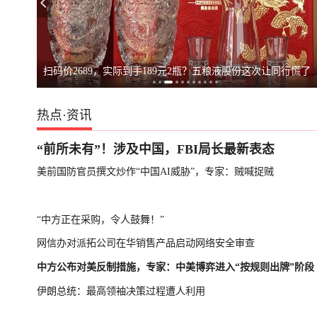
不满坡度与外观
扫码价2689，实际到手189元2瓶？五粮液股份这次让同行慌了
热点
·
资讯
“前所未有”！涉及中国，FBI局长最新表态
美前国防官员撰文炒作“中国AI威胁”，专家：贼喊捉贼
“中方正在采购，令人鼓舞！”
网信办对派拓公司在华销售产品启动网络安全审查
中方公布对美反制措施，专家：中美博弈进入“按规则出牌”阶段
伊朗总统：最高领袖决策过程遭人利用