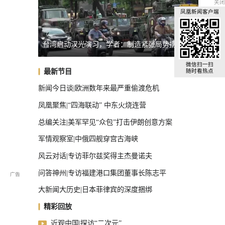
关闭
凤凰新闻客户端
局势捞预算
欧盟前外长：欧洲团结已死
不满坡
全球汽车前十，中国占了三把椅子
微信扫一扫
最新节目
随时看热点
新闻今日谈|欧洲数年来最严重偷渡危机
凤凰聚焦|“四海联动” 中东火烧连营
总编关注|美军罕见“众包”打击伊朗创意方案
军情观察室|中俄四舰穿宫古海峡
风云对话|专访菲尔兹奖得主杰曼诺夫
问答神州|专访福建港口集团董事长陈志平
大新闻大历史|日本菲律宾的深度捆绑
精彩回放
近观中国|探访“二次元”