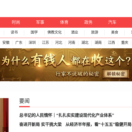
时尚
军事
体育
政务
汽车
读书
国学
佛教文化
酒业
旅游
美食
安徽
广东
深圳
江苏
河北
河南
湖北
湖南
江西
重庆
要闻
总书记的人民情怀｜“扎扎实实建设现代化产业体系”
奋进开新局 实干挑大梁
从经济半年报，看“十五五”稳健开局