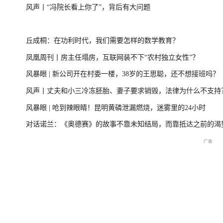
风声丨“冯院长看上你了”，背后有大问题
一
美伊局势缓和 凤凰最新报道
尊界MPV及华为
丘成桐：在功利时代，我们需要怎样的数学教育？
凤凰周刊丨房主任塌房，互联网装不下“农村独立女性”？
风暴眼 | 新公司开在村委一楼，38岁的王思聪，还不想接班吗？
周
2026年菲尔兹奖揭晓特别直
国新办：2026年上半年国民
重庆彭水山体崩塌
风声丨丈夫和小三冷冻胚胎、妻子要求销毁，法律为什么不支持
播
经济运行情况
最新进展
风暴眼 | 呛到辣眼睛！昆明黄磷泄漏燃烧，迷雾里的24小时
对话诺兰：《奥德赛》的故事不靠未知结局，而靠抵达之前的渴