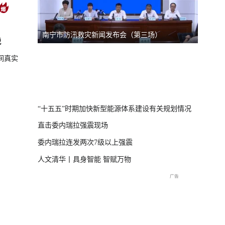
南宁市防汛救灾新闻发布会（第三场）
台风“
脱
线
间真实
直击海
交流现
“十五五”时期加快新型能源体系建设有关规划情况
直击委内瑞拉强震现场
委内瑞拉连发两次7级以上强震
人文清华丨具身智能 智赋万物