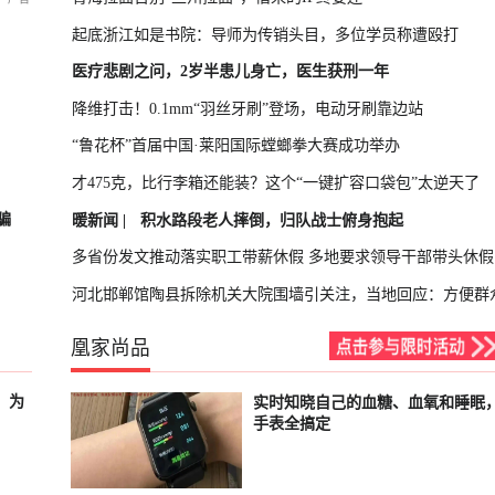
起底浙江如是书院：导师为传销头目，多位学员称遭殴打
医疗悲剧之问，2岁半患儿身亡，医生获刑一年
降维打击！0.1mm“羽丝牙刷”登场，电动牙刷靠边站
“鲁花杯”首届中国·莱阳国际螳螂拳大赛成功举办
才475克，比行李箱还能装？这个“一键扩容口袋包”太逆天了
骗
暖新闻 |
积水路段老人摔倒，归队战士俯身抱起
多省份发文推动落实职工带薪休假 多地要求领导干部带头休假
河北邯郸馆陶县拆除机关大院围墙引关注，当地回应：方便群
凰家尚品
，为
实时知晓自己的血糖、血氧和睡眠
已结束
手表全搞定