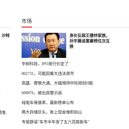
市场
，沙特
身价反超王健林家族，
孙宇晨谈富豪榜位次互
换
宇树科技，IPO发行价定了
002731，可能因重大违法退市
高盛、摩根大通，大幅增持中际旭创H股
？
600876，被出具警示函
纯电车保值率，最新榜单公布
两大存储巨头，账上现金堆积如山
酒鬼
专家辟谣“车市半年发了五六百款新车”