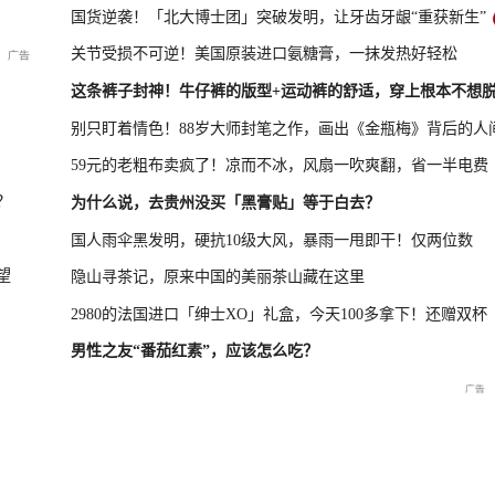
国货逆袭！「北大博士团」突破发明，让牙齿牙龈“重获新生”
关节受损不可逆！美国原装进口氨糖膏，一抹发热好轻松
新品发布会
国新办：2026年上半年进出口情况
这条裤子封神！牛仔裤的版型+运动裤的舒适，穿上根本不想
别只盯着情色！88岁大师封笔之作，画出《金瓶梅》背后的人
59元的老粗布卖疯了！凉而不冰，风扇一吹爽翻，省一半电费
救援现场
重庆彭水山体崩塌新闻发布
？
为什么说，去贵州没买「黑膏贴」等于白去？
会
国人雨伞黑发明，硬抗10级大风，暴雨一甩即干！仅两位数
望
隐山寻茶记，原来中国的美丽茶山藏在这里
2980的法国进口「绅士XO」礼盒，今天100多拿下！还赠双杯
男性之友“番茄红素”，应该怎么吃？