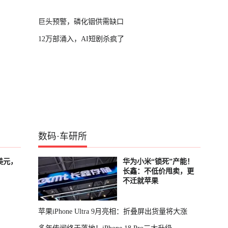
巨头预警，磷化铟供需缺口
12万部涌入，AI短剧杀疯了
数码
·
车研所
美元，
华为小米“锁死”产能！
长鑫：不低价甩卖，更
不迁就苹果
苹果iPhone Ultra 9月亮相：折叠屏出货量将大涨