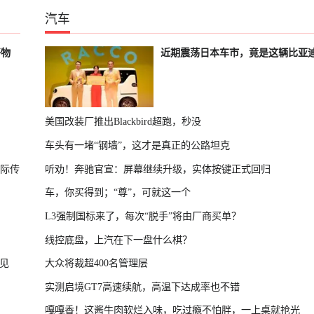
汽车
好物
近期震荡日本车市，竟是这辆比亚
美国改装厂推出Blackbird超跑，秒没
车头有一堵“钢墙”，这才是真正的公路坦克
国际传
听劝！奔驰官宣：屏幕继续升级，实体按键正式回归
车，你买得到；“尊”，可就这一个
L3强制国标来了，每次“脱手”将由厂商买单？
线控底盘，上汽在下一盘什么棋？
见
大众将裁超400名管理层
实测启境GT7高速续航，高温下达成率也不错
嘎嘎香！这酱牛肉软烂入味，吃过瘾不怕胖，一上桌就抢光