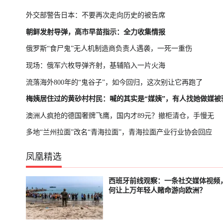
外交部警告日本：不要再次走向历史的被告席
朝鲜发射导弹，高市早苗指示：全力收集情报
俄罗斯“食尸鬼”无人机制造商负责人遇袭，一死一重伤
现场：俄军六枚导弹齐射，基辅陷入一片火海
流落海外800年的“鬼谷子”，如今回归，这次别让它再跑了
梅姨居住过的黄砂村村民：喊的其实是“媒姨”，有人找她做媒被
澳洲人疯抢的德国奢牌飞鹰，国内才89元？撤柜清仓，手慢无
多地“兰州拉面”改名“青海拉面”，青海拉面产业行业协会回应
凤凰精选
西班牙前线观察：一条社交媒体视频
轮播中
已结束
何让上万年轻人赌命游向欧洲？