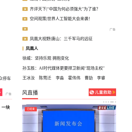
齐评天下|“中国为何必须强大”为了谁？
空间观策|世界人工智能大会来袭！
凤凰大视野|唐山：三千军马的远征
凤凰人
徐威：坚持乐观 拥抱变化
孙玉胜：AI时代媒体更要捍卫新闻“现场主权”
王冰汝
陈莺迁
李淼
霍伟伟
曹劼
李睿
众停车
风直播
，一块
已结束
已结束