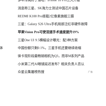
多年传闻终于落地！iPhone 18 Pro三大升级
消息称三星、SK海力士测试中国芯片设备
REDMI K100 Pro搭载2亿像素旗舰三摄
三星：Galaxy S26 Ultra手机局部泛红非硬件故障
苹果Vision Pro可使泪道手术速度提升19%
三星One UI 9.5横幅设计曝光：配3种方案
体
中国份额只剩0.1%，三星手机还要继续收缩
徕卡现阶段最畅销相机为Q3，而非M系列产品
小米第二代AI眼镜延迟发布？相关负责人否认
众星云集屠榜热搜