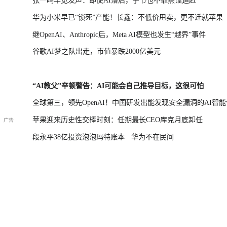
张一鸣罕见发声：即使AI落后，字节也不靠蒸馏追赶
华为小米早已“锁死”产能！长鑫：不低价甩卖，更不迁就苹果
继OpenAI、Anthropic后，Meta AI模型也发生“越界”事件
谷歌AI梦之队出走，市值暴跌2000亿美元
“AI教父”辛顿警告：AI可能会自己推导目标，这很可怕
全球第三，领先OpenAI！中国研发出能发现安全漏洞的AI智能
苹果迎来历史性交棒时刻：任期最长CEO库克月底卸任
段永平38亿投资泡泡玛特账本
华为不在民间