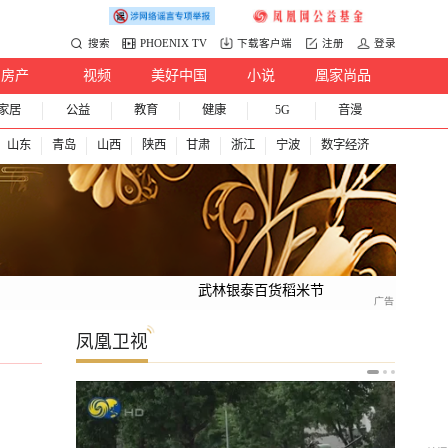
搜索
PHOENIX TV
下载客户端
注册
登录
房产
视频
美好中国
小说
凰家尚品
家居
公益
教育
健康
5G
音漫
山东
青岛
山西
陕西
甘肃
浙江
宁波
数字经济
武林银泰百货稻米节
凤凰卫视