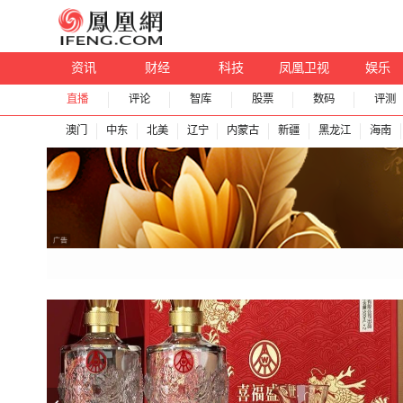
资讯
财经
科技
凤凰卫视
娱乐
直播
评论
智库
股票
数码
评测
澳门
中东
北美
辽宁
内蒙古
新疆
黑龙江
海南