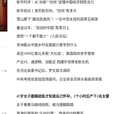
新华时评｜从“向新”“向优”读懂中国经济韧性活力
新华视点丨演艺新空间，“空间”有多大
雪山脚下“最炫民族风”！一位中亚女孩的高原见闻录
，特朗普命重建白宫停机坪
台湾启动汉光演习，学者：制造紧张
国际足联主席首次公开道歉
暑运过半，“流动的中国”蒸蒸日上
感悟“一个都不能少”（人民论坛）
非洲能从中国乡村全面振兴里学到什么
返还1000亿美元关税“大吐血”，美国政府赤字激增
产业兴、通道畅、动能足 西藏外贸焕发新生机
任河北省委书记后，罗文首次调研
中央考核巡查组现场提问，企业安全员转头偷偷查答案
47岁女子腹痛就医才知道自己怀孕，1个小时后产下1名女婴
女子看赛马越线拍照，被马撞翻踩踏
青海拉面告别“兰州拉面”，借来的IP终要还