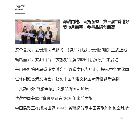
旅游
深耕内地、首拓东盟：第三届“香港
节”8月启幕，参与品牌创新高
这个夏天，去贵州玩点野的 |《这局好玩儿·贵州好嘢》正式上线
循路而来，共赴山海 | “文旅好品牌”2026年度案例征集启动
茅山亮相第四届香港文博会： 以道文化为纽带，探索中华文化
仁怀闪耀香港文博会，获颁中国酱酒文化国际传播创新案例
播新表达
「文韵中外 智旅全球」文旅品牌国际论坛
致敬中国荣耀·“旗迹见证官”2026年米兰之旅
中国民歌正在成为世界BGM！龚琳娜分享中国民歌如何被全球听