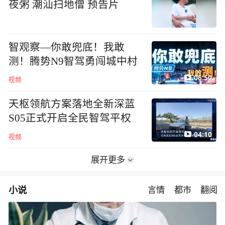
夜粥 潮汕扫地僧 预告片
智观察—你敢兜底！我敢
测！腾势N9智驾勇闯城中村
06:50
视频
天枢领航方案落地全新深蓝
S05正式开启全民智驾平权
04:10
视频
展开更多
小说
言情
都市
翻阅