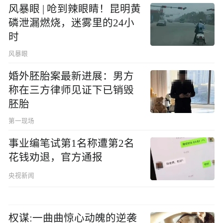
风暴眼 | 呛到辣眼睛！昆明黄
磷泄漏燃烧，迷雾里的24小
时
风暴眼
婚外胚胎案最新进展：男方
称在三方律师见证下已销毁
胚胎
第一现场
事业编笔试第1名称遭第2名
花钱劝退，官方通报
央视新闻
权谋:一曲曲惊心动魄的逆袭