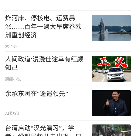
炸河床、停核电、运费暴
涨……百年一遇大旱席卷欧
洲重创经济
天下事
人间政道:漫漫仕途幸有红颜
知己
翻阅小说
余承东困在“遥遥领先”
AI蓝媒汇
台湾启动“汉光演习”，学