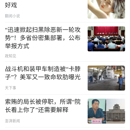
好戏
翻阅小说
“迅速掀起扫黑除恶新一轮攻
势”！多省份密集部署，公布
举报方式
政知见
战斗机和装甲车制造被“卡脖
子”？美军又一致命软肋曝光
天下事
索贿的局长被停职，所谓“院
长看上你了”还需要解释
澎湃新闻