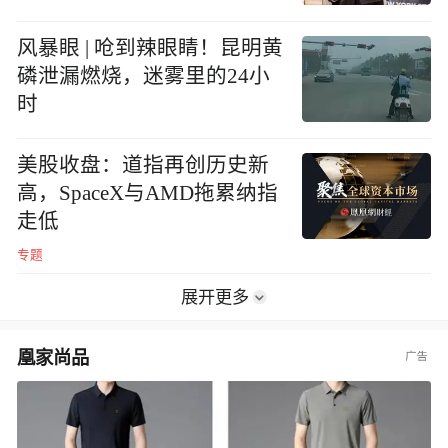
风暴眼 | 呛到辣眼睛！昆明黄
磷泄漏燃烧，迷雾里的24小
时
美股收盘：道指再创历史新
高，SpaceX与AMD拖累纳指
走低
专题
展开更多
凰家尚品