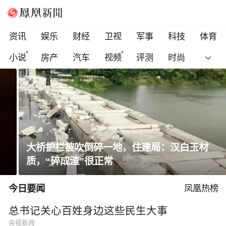
资讯
娱乐
财经
卫视
军事
科技
体育
小说
房产
汽车
视频
评测
时尚
大桥护栏被吹倒碎一地，住建局：汉白玉材
质，“碎成渣”很正常
今日要闻
凤凰热榜
总书记关心百姓身边这些民生大事
央视新闻