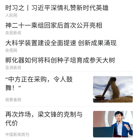
时习之丨习近平深情礼赞新时代英雄
人民网
神二十一乘组回家后首次公开亮相
央视新闻
大科学装置建设全面提速 创新成果涌现
央视网
孵化器如何将科创种子培育成参天大树
澎湃新闻
“中方正在采购，令人鼓
舞！”
观察者网
再次炸场，梁文锋的克制与
代价
中国新闻周刊