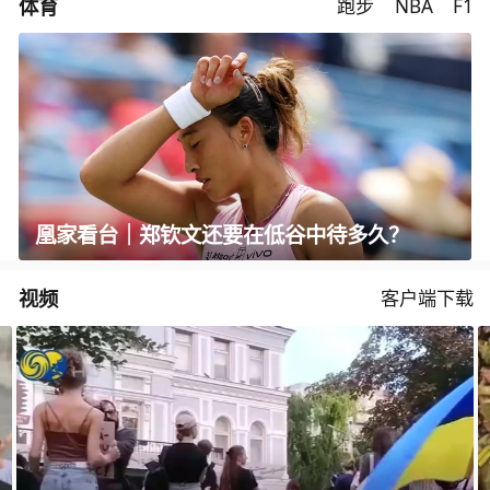
体育
跑步
NBA
F1
凰家看台｜郑钦文还要在低谷中待多久？
视频
客户端下载