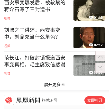
西安事变爆发后，被软禁的
蒋介石写了三封遗书
01:19
视频
刘鼎之子讲述：西安事变
中，刘鼎充当什么角色？
02:12
视频
范长江，打破封锁报道西安
事变真相，毛主席致信感谢
03:56
视频
展开更多
社会
立即打开