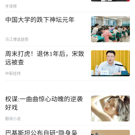
字母榜
中国大学的跌下神坛元年
马江博说趋势
周末打虎！退休1年后，宋致
远被查
中新经纬
权谋:一曲曲惊心动魄的逆袭
好戏
翻阅小说
巴基斯坦公布自研“隐身枭