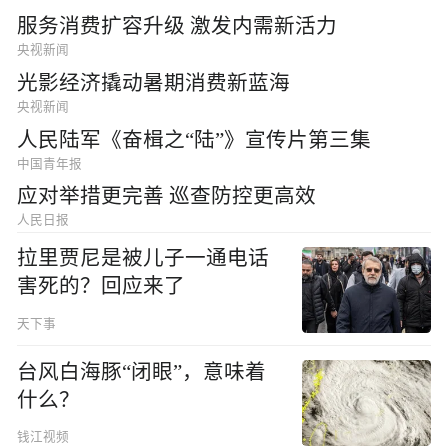
服务消费扩容升级 激发内需新活力
央视新闻
光影经济撬动暑期消费新蓝海
央视新闻
人民陆军《奋楫之“陆”》宣传片第三集
中国青年报
应对举措更完善 巡查防控更高效
人民日报
拉里贾尼是被儿子一通电话
害死的？回应来了
天下事
台风白海豚“闭眼”，意味着
什么？
钱江视频