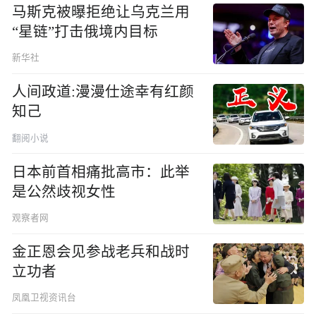
马斯克被曝拒绝让乌克兰用
“星链”打击俄境内目标
新华社
人间政道:漫漫仕途幸有红颜
知己
翻阅小说
日本前首相痛批高市：此举
是公然歧视女性
观察者网
金正恩会见参战老兵和战时
立功者
凤凰卫视资讯台