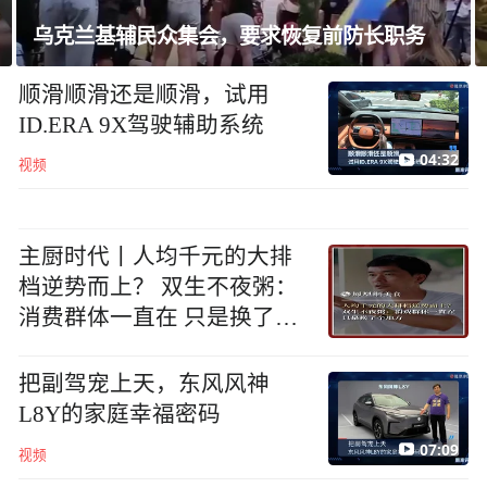
乌克兰基辅民众集会，要求恢复前防长职务
顺滑顺滑还是顺滑，试用
ID.ERA 9X驾驶辅助系统
04:32
视频
主厨时代丨人均千元的大排
档逆势而上？ 双生不夜粥：
消费群体一直在 只是换了个
地方
把副驾宠上天，东风风神
L8Y的家庭幸福密码
07:09
视频