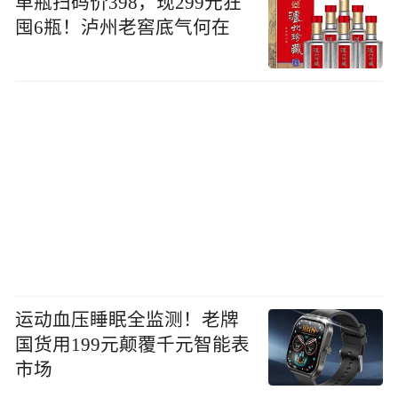
单瓶扫码价398，现299元狂
囤6瓶！泸州老窖底气何在
运动血压睡眠全监测！老牌
国货用199元颠覆千元智能表
市场