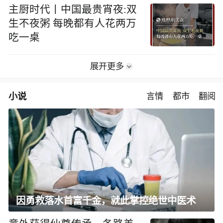
主厨时代丨中国最贵宵夜:双
生不夜粥 每晚都有人花两万
吃一桌
展开更多
小说
言情
都市
翻阅
因勇救落水首富千金，就此掌控绝世中医术