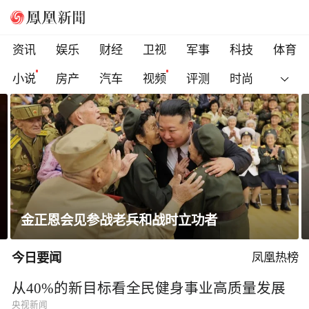
资讯
娱乐
财经
卫视
军事
科技
体育
小说
房产
汽车
视频
评测
时尚
金正恩会见参战老兵和战时立功者
今日要闻
凤凰热榜
从40%的新目标看全民健身事业高质量发展
央视新闻