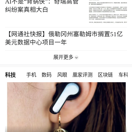
AI不是“背锅侠”：奇瑞高管
纠纷案真相大白
【网通社快报】俄勒冈州塞勒姆市搁置51亿
美元数据中心项目一年
展开更多
科技
手机
数码
风眼
凰家评测
区块链
车科