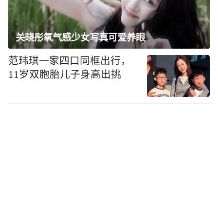
关晓彤氧气感少女写真可爱养眼
范玮琪一家四口同框出行，
11岁双胞胎儿子身高出挑