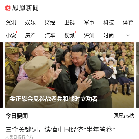
资讯
娱乐
财经
卫视
军事
科技
体育
小说
房产
汽车
视频
评测
时尚
金正恩会见参战老兵和战时立功者
今日要闻
凤凰热榜
三个关键词，读懂中国经济“半年答卷”
人民日报客户端