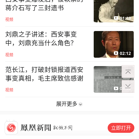
蒋介石写了三封遗书
01:19
视频
刘鼎之子讲述：西安事变
中，刘鼎充当什么角色？
02:12
视频
范长江，打破封锁报道西安
事变真相，毛主席致信感谢
03:56
视频
展开更多
社会
立即打开