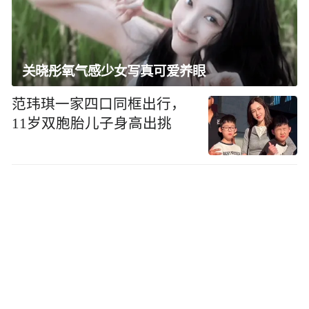
关晓彤氧气感少女写真可爱养眼
范玮琪一家四口同框出行，
11岁双胞胎儿子身高出挑