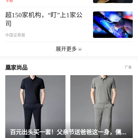
专题
超150家机构，“盯”上1家公
司
中国证券报
展开更多
凰家尚品
百元出头买一套！父亲节送爸爸这一身，儒雅有型还凉爽