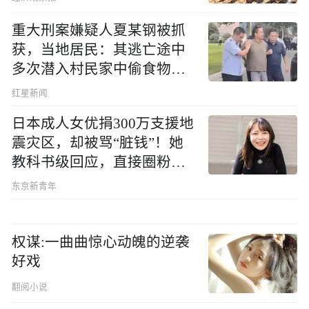
重大刑案嫌疑人夏某钢被抓
获，当地居民：其逃亡途中
多次潜入村民家中偷食物被
发现
红星新闻
日本成人女优捐300万支援地
震灾区，却被骂“脏钱”！她
教科书级回应，直接圈粉无
数
东京新青年
权谋:一曲曲惊心动魄的逆袭
好戏
翻阅小说