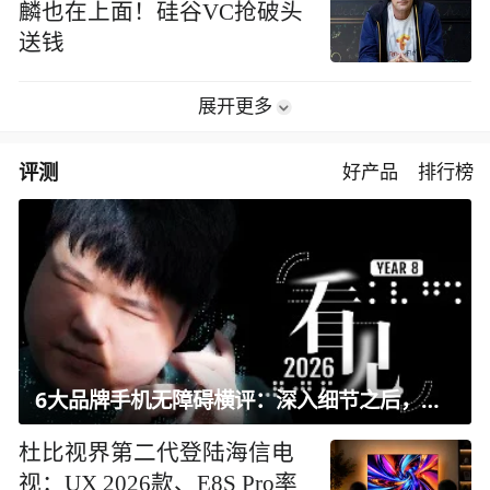
麟也在上面！硅谷VC抢破头
送钱
展开更多
评测
好产品
排行榜
6大品牌手机无障碍横评：深入细节之后，似乎只有苹果能挺住？｜ 看见2026
杜比视界第二代登陆海信电
视：UX 2026款、E8S Pro率