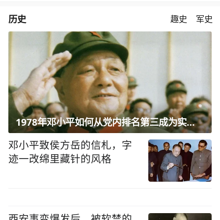
历史
趣史
军史
1978年邓小平如何从党内排名第三成为实际核心？
邓小平致侯方岳的信札，字
迹一改绵里藏针的风格
西安事变爆发后，被软禁的