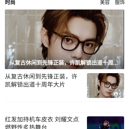
时尚
美容
服饰
从复古休闲到先锋正装，许凯解锁出道十周年大片
从复古休闲到先锋正装，许
凯解锁出道十周年大片
6
红发加持机车皮衣 刘耀文点
燃野性炙热舞台