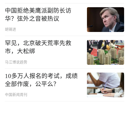
中国拒绝美鹰派副防长访
华？弦外之音被热议
胡锡进
罕见，北京破天荒率先救
市，大松绑
马江博说趋势
10多万人报名的考试，成绩
全部作废，公平么？
中国新闻周刊