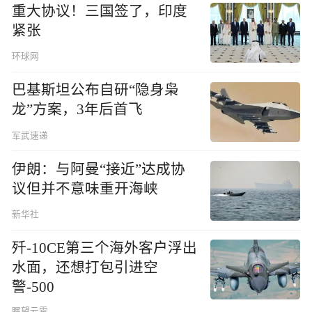
重大协议！三国签了，印度
紧张
环球网
巴基斯坦公布自研“隐身枭
龙”方案，3年后首飞
军武速递
伊朗：与阿曼“接近”达成协
议但并不意味重开海峡
新华社
歼-10CE第三个海外客户浮出
水面，还想打包引进空
警-500
瞩望云霄