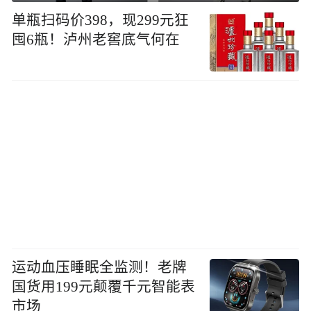
单瓶扫码价398，现299元狂
囤6瓶！泸州老窖底气何在
运动血压睡眠全监测！老牌
国货用199元颠覆千元智能表
市场