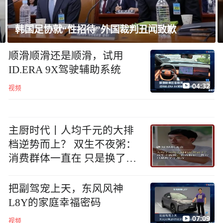
韩国足协就“性招待”外国裁判丑闻致歉
顺滑顺滑还是顺滑，试用
ID.ERA 9X驾驶辅助系统
04:32
视频
主厨时代丨人均千元的大排
档逆势而上？ 双生不夜粥：
消费群体一直在 只是换了个
地方
把副驾宠上天，东风风神
L8Y的家庭幸福密码
07:09
视频