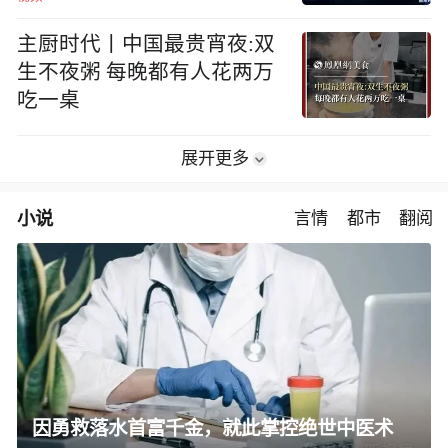
主厨时代丨中国最贵宵夜:双
生不夜粥 每晚都有人花两万
吃一桌
展开更多
小说
言情
都市
翻阅
因勇救落水首富千金，就此掌控绝世中医术