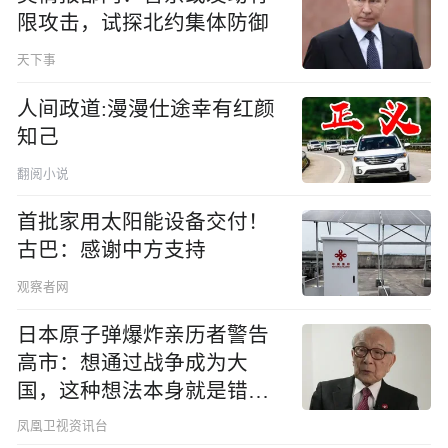
限攻击，试探北约集体防御
天下事
人间政道:漫漫仕途幸有红颜
知己
翻阅小说
首批家用太阳能设备交付！
古巴：感谢中方支持
观察者网
日本原子弹爆炸亲历者警告
高市：想通过战争成为大
国，这种想法本身就是错误
的
凤凰卫视资讯台