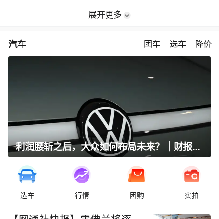
展开更多
汽车
团车
选车
降价
利润腰斩之后，大众如何布局未来？｜财报全视角
选车
行情
团购
实拍