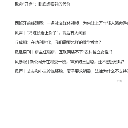
致命“开盒”：卧底虐猫群的代价
一
美伊局势僵持 凤凰最新报道
尊界MPV及华为
西班牙前线观察：一条社交媒体视频，为何让上万年轻人赌命游
风声丨“冯院长看上你了”，背后有大问题
洲？
丘成桐：在功利时代，我们需要怎样的数学教育？
周
2026年菲尔兹奖揭晓特别直
国新办：2026年上半年国民
重庆彭水山体崩塌
凤凰周刊丨房主任塌房，互联网装不下“农村独立女性”？
播
经济运行情况
最新进展
风暴眼 | 新公司开在村委一楼，38岁的王思聪，还不想接班吗？
风声丨丈夫和小三冷冻胚胎、妻子要求销毁，法律为什么不支持