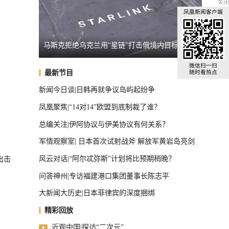
关闭
凤凰新闻客户端
马斯克拒绝乌克兰用“星链”打击俄境内目标
日新版
全球汽车前十，中国占了三把椅子
微信扫一扫
最新节目
随时看热点
新闻今日谈|日韩再就争议岛屿起纷争
凤凰聚焦|“14对14”欧盟到底制裁了谁？
总编关注|伊阿协议与伊美协议有何关系？
军情观察室| 日本首次试射战斧 解放军黄岩岛亮剑
风云对话|“阿尔忒弥斯”计划将比预期稍晚？
出击
问答神州|专访福建港口集团董事长陈志平
大新闻大历史|日本菲律宾的深度捆绑
精彩回放
近观中国|探访“二次元”