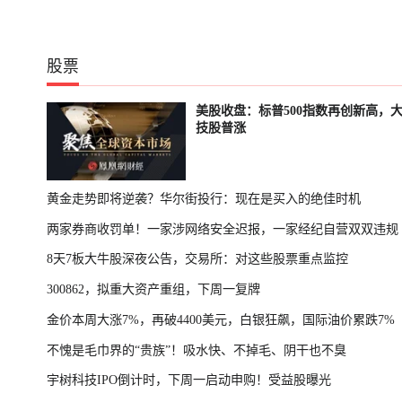
股票
美股收盘：标普500指数再创新高，
技股普涨
黄金走势即将逆袭？华尔街投行：现在是买入的绝佳时机
两家券商收罚单！一家涉网络安全迟报，一家经纪自营双双违规
8天7板大牛股深夜公告，交易所：对这些股票重点监控
300862，拟重大资产重组，下周一复牌
金价本周大涨7%，再破4400美元，白银狂飙，国际油价累跌7%
不愧是毛巾界的“贵族”！吸水快、不掉毛、阴干也不臭
宇树科技IPO倒计时，下周一启动申购！受益股曝光