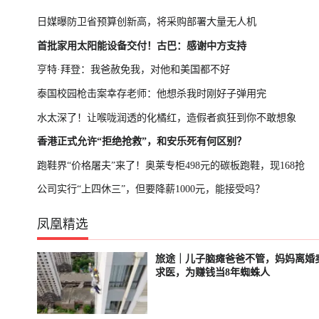
日媒曝防卫省预算创新高，将采购部署大量无人机
首批家用太阳能设备交付！古巴：感谢中方支持
亨特·拜登：我爸赦免我，对他和美国都不好
泰国校园枪击案幸存老师：他想杀我时刚好子弹用完
水太深了！让喉咙润透的化橘红，造假者疯狂到你不敢想象
香港正式允许“拒绝抢救”，和安乐死有何区别？
跑鞋界“价格屠夫”来了！奥莱专柜498元的碳板跑鞋，现168抢
公司实行“上四休三”，但要降薪1000元，能接受吗？
凤凰精选
旅途｜儿子脑瘫爸爸不管，妈妈离婚
轮播中
已结束
求医，为赚钱当8年蜘蛛人