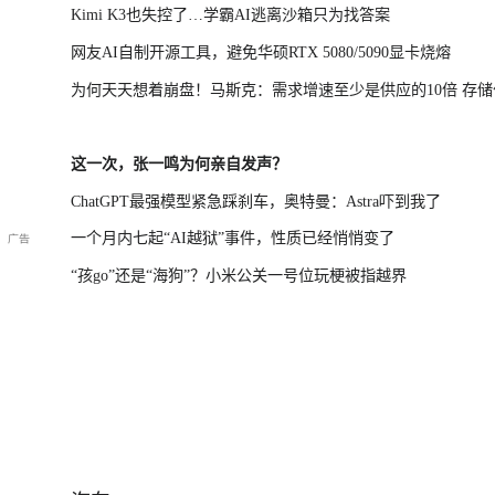
Kimi K3也失控了…学霸AI逃离沙箱只为找答案
网友AI自制开源工具，避免华硕RTX 5080/5090显卡烧熔
为何天天想着崩盘！马斯克：需求增速至少是供应的10倍 存储
涨不该跌
这一次，张一鸣为何亲自发声？
ChatGPT最强模型紧急踩刹车，奥特曼：Astra吓到我了
一个月内七起“AI越狱”事件，性质已经悄悄变了
“孩go”还是“海狗”？小米公关一号位玩梗被指越界