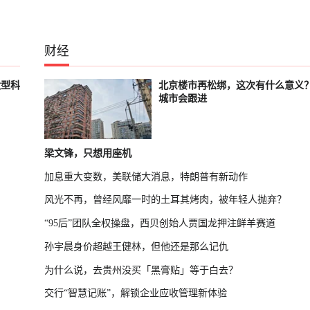
财经
大型科
北京楼市再松绑，这次有什么意义
城市会跟进
梁文锋，只想用座机
加息重大变数，美联储大消息，特朗普有新动作
风光不再，曾经风靡一时的土耳其烤肉，被年轻人抛弃？
“95后”团队全权操盘，西贝创始人贾国龙押注鲜羊赛道
孙宇晨身价超越王健林，但他还是那么记仇
为什么说，去贵州没买「黑膏贴」等于白去？
交行“智慧记账”，解锁企业应收管理新体验