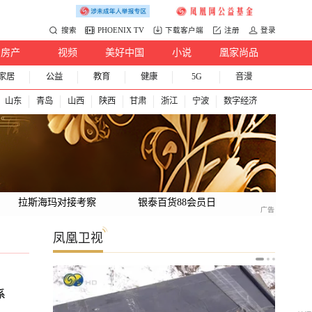
搜索
PHOENIX TV
下载客户端
注册
登录
房产
视频
美好中国
小说
凰家尚品
家居
公益
教育
健康
5G
音漫
山东
青岛
山西
陕西
甘肃
浙江
宁波
数字经济
拉斯海玛对接考察
银泰百货88会员日
凤凰卫视
系