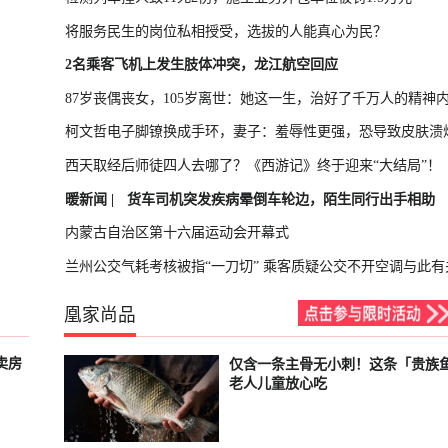
将服务民生的岗位私相授受，选拔的人能真心为民？
2名乘客飞机上发生肢体冲突，龙江航空回应
87岁丧偶丧女，105岁离世：她这一生，治好了千万人的精神
柯文哲电子脚镣换成手环，妻子：羞辱性更强，恐导致皮肤溃
西天取经后师徒四人去哪了？《西游记》终于迎来“大结局”！
暖新闻 |
货车司机突发疾病晕倒车轮边，陌生同行出手相助
内蒙古自治区第十六届运动会开幕式
兰州公交气耗考核被指“一刀切” 乘客质疑公交不开空调与此有
凰家尚品
卖房
仅含一条主骨无小刺！这条「贵族
已结束
老人儿童放心吃