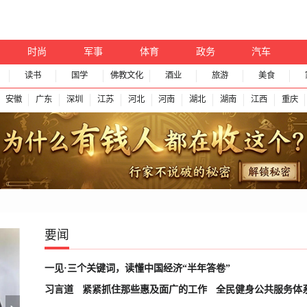
时尚
军事
体育
政务
汽车
读书
国学
佛教文化
酒业
旅游
美食
安徽
广东
深圳
江苏
河北
河南
湖北
湖南
江西
重庆
要闻
一见·三个关键词，读懂中国经济“半年答卷”
习言道
紧紧抓住那些惠及面广的工作
全民健身公共服务体