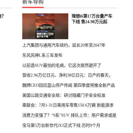
新车导购
迪？
理想i6第17万台量产车
下线 售24.98万元起
上汽集团与通用汽车续约，延长20年至2047年
东风风神L系三车发布
以前造SUV最怕的毛病，它这次居然避开了
营收2.96万亿日元、净利38亿日元：日产的春天，
魏牌CEO回应蓝山停产传闻 第四季度将推全新产品
回来了
美国公路交通安全局：研讨隐藏门手安全标准
乘联会：7月1-31日乘用车零售150.6万辆 新能源渗
消费力变强了？“9系”SUV 排队上市：用户需求或是
透率64.4%
宝马第5万台新世代iX3正式下线 历时9个月
主因