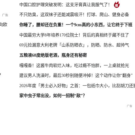
中国口腔护理突破发明：这支牙膏真让我服气了！
不只防臭，这双袜子还能减震吸汗！打球、爬山、健身必备
新品发布会
国新办：2026年上半年进出口情况
向欧
你睡了，腰却还在负重！一个9cm高的小东西，让它终于下班
中国最穷大学8年培养170位院士！背后的真相终于藏不住了
69元捡漏意大利老牌「山系防晒衣」，防晒、防水、超帅气
救援现场
重庆彭水山体崩塌新闻发布
五粮液68度绝版老酒，瓶身还有秘密
会
嘎嘎香！这酱牛肉软烂入味，吃过瘾不怕胖，一上桌就抢光
？
建议男人洗澡时，最后30秒别随便冲掉！这个动作让你“翻身”
2026年度「男士必入好物」之首：一包纸巾大小，比刮胡刀还
家中虫子常出没，如何一招制“敌”？