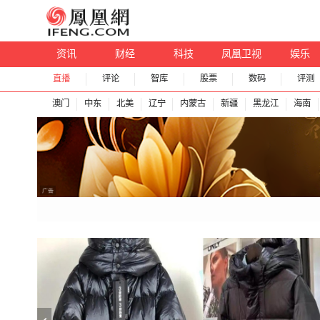
资讯
财经
科技
凤凰卫视
娱乐
直播
评论
智库
股票
数码
评测
澳门
中东
北美
辽宁
内蒙古
新疆
黑龙江
海南