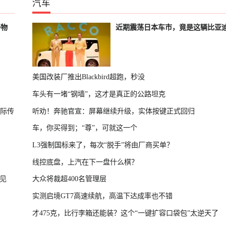
汽车
好物
近期震荡日本车市，竟是这辆比亚
美国改装厂推出Blackbird超跑，秒没
车头有一堵“钢墙”，这才是真正的公路坦克
国际传
听劝！奔驰官宣：屏幕继续升级，实体按键正式回归
车，你买得到；“尊”，可就这一个
L3强制国标来了，每次“脱手”将由厂商买单？
线控底盘，上汽在下一盘什么棋？
见
大众将裁超400名管理层
实测启境GT7高速续航，高温下达成率也不错
才475克，比行李箱还能装？这个“一键扩容口袋包”太逆天了