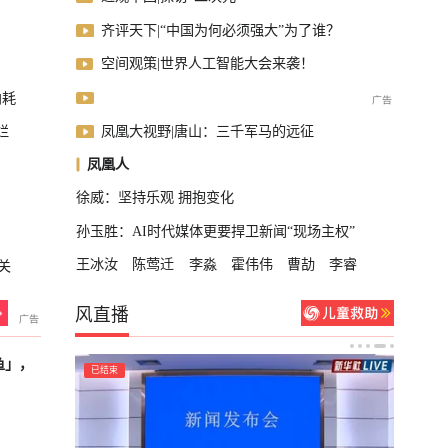
齐评天下|“中国为何必须强大”为了谁？
空间观策|世界人工智能大会来袭！
内耗
凤凰大视野|唐山：三千军马的远征
烂
凤凰人
徐威：坚持乐观 拥抱变化
孙玉胜：AI时代媒体更要捍卫新闻“现场主权”
王冰汝
陈莺迁
李淼
霍伟伟
曹劼
李睿
关
风直播
鱼」，
已结束
已结束