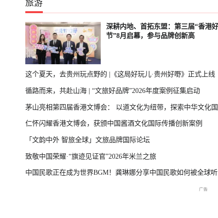
旅游
深耕内地、首拓东盟：第三届“香港
节”8月启幕，参与品牌创新高
这个夏天，去贵州玩点野的 |《这局好玩儿·贵州好嘢》正式上线
循路而来，共赴山海 | “文旅好品牌”2026年度案例征集启动
茅山亮相第四届香港文博会： 以道文化为纽带，探索中华文化
仁怀闪耀香港文博会，获颁中国酱酒文化国际传播创新案例
播新表达
「文韵中外 智旅全球」文旅品牌国际论坛
致敬中国荣耀·“旗迹见证官”2026年米兰之旅
中国民歌正在成为世界BGM！龚琳娜分享中国民歌如何被全球听