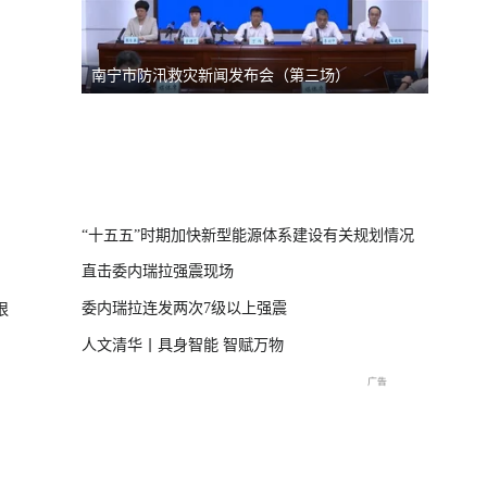
南宁市防汛救灾新闻发布会（第三场）
台风“
线
直击海
交流现
“十五五”时期加快新型能源体系建设有关规划情况
直击委内瑞拉强震现场
委内瑞拉连发两次7级以上强震
狠
人文清华丨具身智能 智赋万物