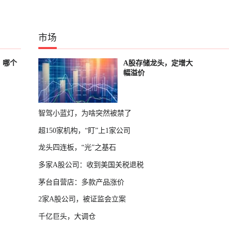
市场
？哪个
A股存储龙头，定增大
幅溢价
智驾小蓝灯，为啥突然被禁了
超150家机构，“盯”上1家公司
龙头四连板，“光”之基石
多家A股公司：收到美国关税退税
茅台自营店：多款产品涨价
2家A股公司，被证监会立案
千亿巨头，大调仓