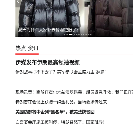
夏天为什么大家都去抢羽绒服了？
热点
·
资讯
伊媒发布伊朗最高领袖视频
伊朗战事打不下去了？美军参联会主席力主“翻篇”
现场录音！商船在霍尔木兹海峡遇袭，船员紧急呼救：我们正在
特朗普在会议上获赠一纯金礼品，当场要求传过来
美国防部将中企列“黑名单”，被美法院驳回
白宫宴会厅施工被叫停，特朗普怒了：国家耻辱！