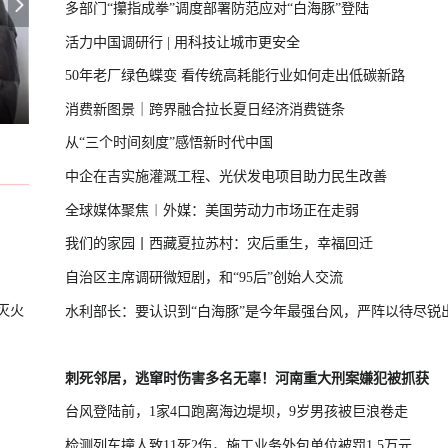
多部门“攥指成拳”调度部署防范应对“白海豚”登陆
活力中国调研行 | 用科技让城市更安全
50年老厂绿色蝶变 看传统高耗能行业如何走出低碳新路
日本原子弹爆炸亲历者警告高市
U17国足晋级决赛
消费新图景｜跨界融合拉长夏日经济消费链条
从“三个时间刻度”感悟新时代中国
中企在吉实施灌溉工程、光伏发电项目助力民生改善
全球媒体聚焦︱外媒：美国劳动力市场正在走弱
我们的家园丨西藏夏拉苏村：灾后重生，幸福回迁
自治区主席调研微短剧，和“95后”创始人交流
灭火
水利部长：要认识到“白海豚”是今年最强台风，严阵以待尽锐
刺死邻居，逃窜时伤害多名无辜！河南重大刑案嫌犯被抓获
台风登陆前，1家4口跑离海边堤坝，9岁男孩被巨浪卷走
检测列车撞人致11死2伤，施工业务外包单位被罚1.5万元