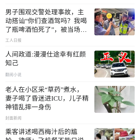
男子围观交警处理事故，主
动搭讪“你们查酒驾吗？我喝
了瓶啤酒怕死了”，被当场查
出醉驾
工人日报
人间政道:漫漫仕途幸有红颜
知己
翻阅小说
老人在小区采“草药”煮水，
妻子喝了昏迷进ICU，儿子精
神错乱摔一身伤
封面新闻
乘客讲述喝西梅汁后的尴