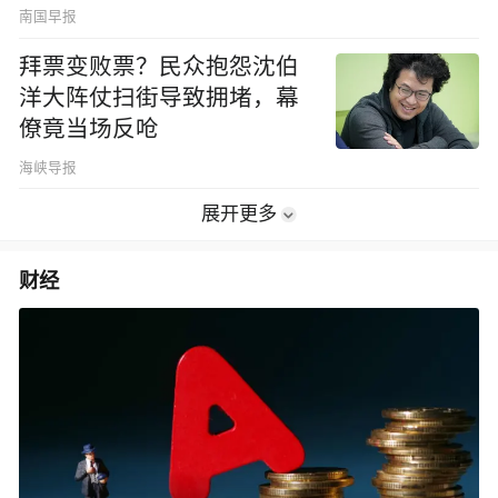
南国早报
拜票变败票？民众抱怨沈伯
洋大阵仗扫街导致拥堵，幕
僚竟当场反呛
海峡导报
展开更多
财经