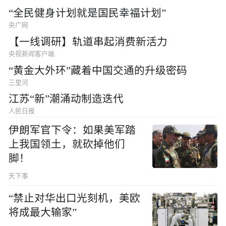
“全民健身计划就是国民幸福计划”
央广网
【一线调研】轨道串起消费新活力
央视新闻客户端
“黄金大外环”藏着中国交通的升级密码
三里河
江苏“新”潮涌动制造迭代
人民日报
伊朗军官下令：如果美军踏
上我国领土，就砍掉他们
脚！
天下事
“禁止对华出口光刻机，美欧
将成最大输家”