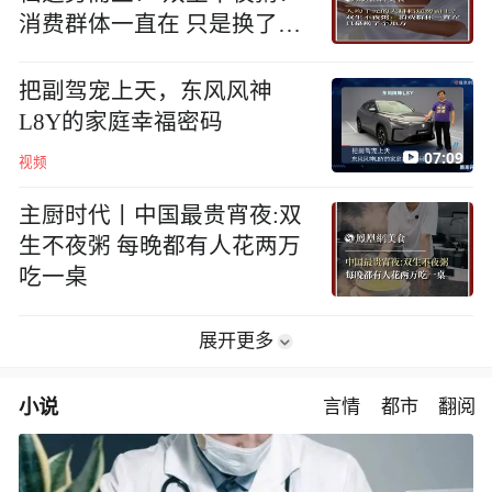
消费群体一直在 只是换了个
地方
把副驾宠上天，东风风神
L8Y的家庭幸福密码
07:09
视频
主厨时代丨中国最贵宵夜:双
生不夜粥 每晚都有人花两万
吃一桌
展开更多
小说
言情
都市
翻阅