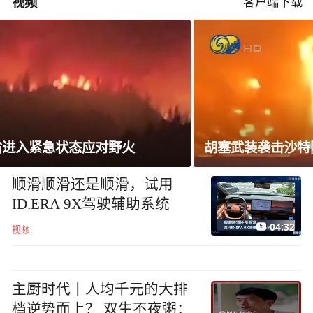
视频
客户端下载
胡塞武装袭击沙特阿美公司炼油厂
顺滑顺滑还是顺滑，试用
ID.ERA 9X驾驶辅助系统
04:32
视频
主厨时代丨人均千元的大排
档逆势而上？ 双生不夜粥：