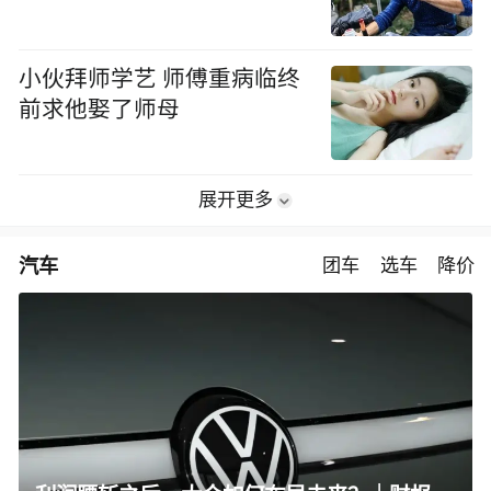
小伙拜师学艺 师傅重病临终
前求他娶了师母
展开更多
汽车
团车
选车
降价