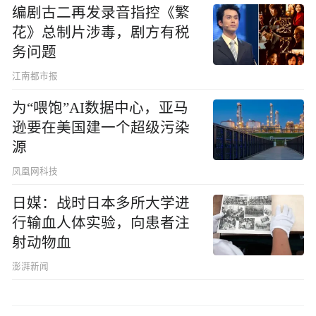
编剧古二再发录音指控《繁
花》总制片涉毒，剧方有税
务问题
江南都市报
为“喂饱”AI数据中心，亚马
逊要在美国建一个超级污染
源
凤凰网科技
日媒：战时日本多所大学进
行输血人体实验，向患者注
射动物血
澎湃新闻