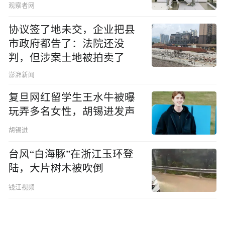
观察者网
协议签了地未交，企业把县
市政府都告了：法院还没
判，但涉案土地被拍卖了
澎湃新闻
复旦网红留学生王水牛被曝
玩弄多名女性，胡锡进发声
胡锡进
台风“白海豚”在浙江玉环登
陆，大片树木被吹倒
钱江视频