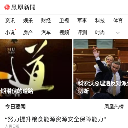
资讯
娱乐
财经
卫视
军事
科技
体育
小说
房产
汽车
视频
评测
时尚
科索沃总理遭反对派议员扔鸡蛋，直播被紧急
切断
今日要闻
凤凰热榜
“努力提升粮食能源资源安全保障能力”
人民日报