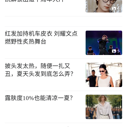
6
红发加持机车皮衣 刘耀文点
燃野性炙热舞台
5
披头发太热，随便一扎又
丑，夏天头发到底怎么弄？
露肤度10%也能清凉一夏？