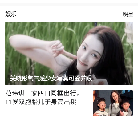
娱乐
明星
关晓彤氧气感少女写真可爱养眼
范玮琪一家四口同框出行，
11岁双胞胎儿子身高出挑