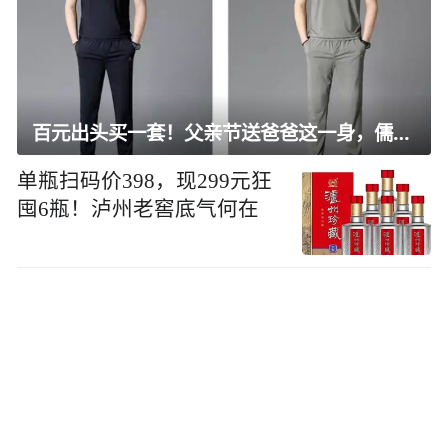
百元出头买一套！父亲节送爸爸这一身，儒雅有型还凉爽
单瓶扫码价398，现299元狂
囤6瓶！泸州老窖底气何在