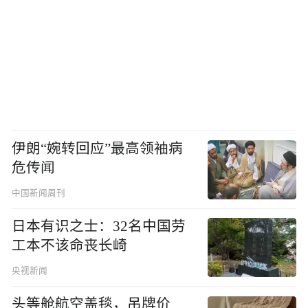
伊朗“婉转回应”最高领袖病
危传闻
中国新闻周刊
日本有识之士：32名中国劳
工本不该命丧长崎
央视新闻
头等舱航空盖毯，吊牌价