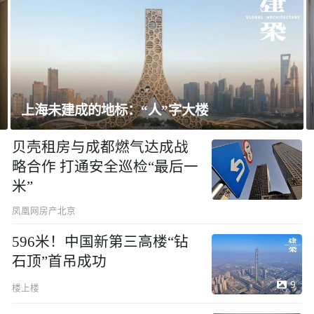
飘窗竟然能变身全屋C位 都后悔没早知道
贝壳租房与成都燃气达成战
略合作 打通安全巡检“最后一
米”
凤凰网房产北京
596米！中国新第三高楼“钻
石顶”首吊成功
9
楼上楼