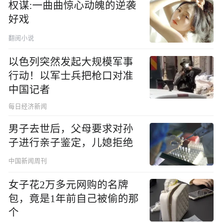
权谋:一曲曲惊心动魄的逆袭
好戏
翻阅小说
以色列突然发起大规模军事
行动！以军士兵把枪口对准
中国记者
每日经济新闻
男子去世后，父母要求对孙
子进行亲子鉴定，儿媳拒绝
中国新闻周刊
女子花2万多元网购的名牌
包，竟是1年前自己被偷的那
个