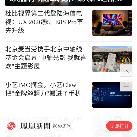
杜比视界第二代登陆海信电
视：UX 2026款、E8S Pro率
先升级
北京麦当劳携手北京中轴线
基金会启幕"中轴光影 我就喜
欢"主题影展
小艺IMO摘金，小艺Claw
把"金牌解题力"搬进了手机
大众运动健康智能手表华为
立即打开
WATCH GT 7系列正式发
布，全能体验无短板