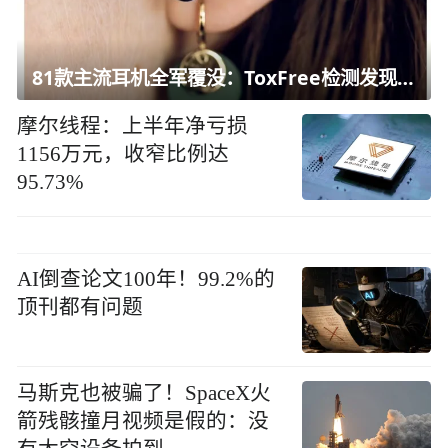
81款主流耳机全军覆没：ToxFree检测发现均含对人体有害化学物质
摩尔线程：上半年净亏损
1156万元，收窄比例达
95.73%
AI倒查论文100年！99.2%的
顶刊都有问题
马斯克也被骗了！SpaceX火
箭残骸撞月视频是假的：没