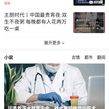
07:09
视频
主厨时代丨中国最贵宵夜:双
生不夜粥 每晚都有人花两万
吃一桌
展开更多
小说
言情
都市
翻阅
因勇救落水首富千金，就此掌控绝世中医术