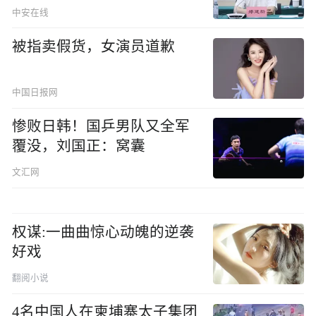
中安在线
被指卖假货，女演员道歉
中国日报网
惨败日韩！国乒男队又全军
覆没，刘国正：窝囊
文汇网
权谋:一曲曲惊心动魄的逆袭
好戏
翻阅小说
4名中国人在柬埔寨太子集团