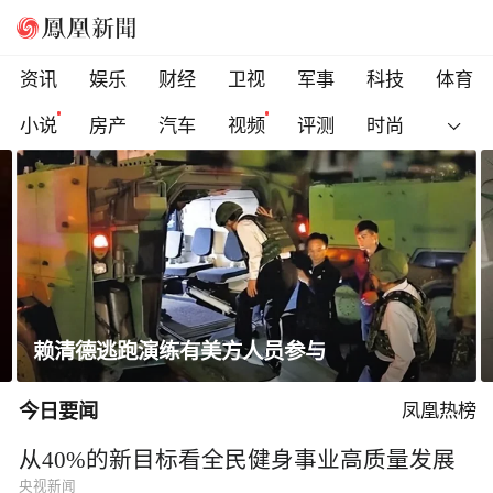
资讯
娱乐
财经
卫视
军事
科技
体育
小说
房产
汽车
视频
评测
时尚
赖清德逃跑演练有美方人员参与
今日要闻
凤凰热榜
从40%的新目标看全民健身事业高质量发展
央视新闻