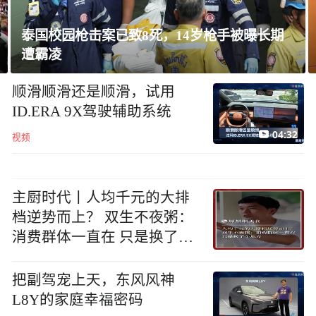
泰国校园枪击案已致8死，14岁枪手被曝长期
遭霸凌
顺滑顺滑还是顺滑，试用
ID.ERA 9X驾驶辅助系统
04:32
视频
主厨时代丨人均千元的大排
档逆势而上？ 双生不夜粥：
消费群体一直在 只是换了个
地方
把副驾宠上天，东风风神
L8Y的家庭幸福密码