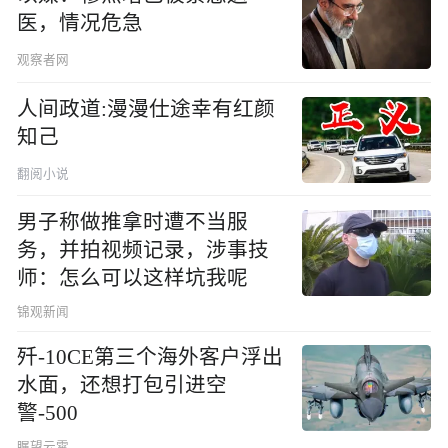
医，情况危急
观察者网
人间政道:漫漫仕途幸有红颜
知己
翻阅小说
男子称做推拿时遭不当服
务，并拍视频记录，涉事技
师：怎么可以这样坑我呢
锦观新闻
歼-10CE第三个海外客户浮出
水面，还想打包引进空
警-500
瞩望云霄