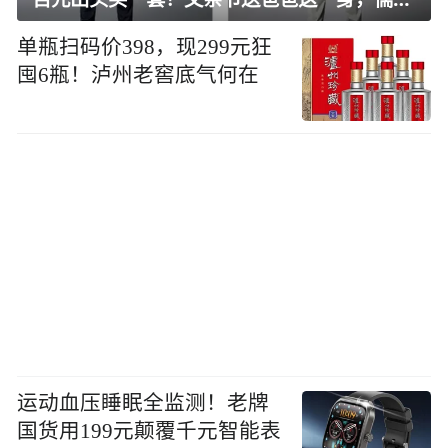
单瓶扫码价398，现299元狂
囤6瓶！泸州老窖底气何在
运动血压睡眠全监测！老牌
国货用199元颠覆千元智能表