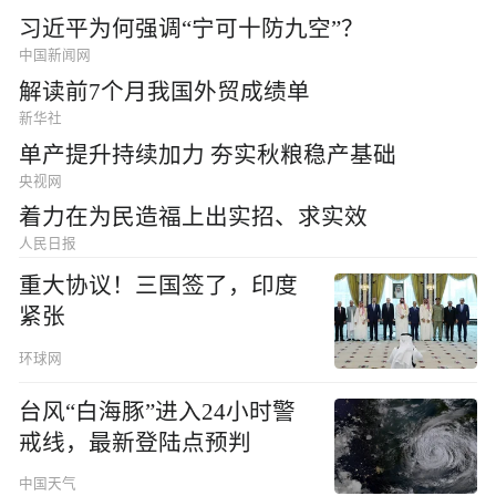
习近平为何强调“宁可十防九空”？
中国新闻网
解读前7个月我国外贸成绩单
新华社
单产提升持续加力 夯实秋粮稳产基础
央视网
着力在为民造福上出实招、求实效
人民日报
重大协议！三国签了，印度
紧张
环球网
台风“白海豚”进入24小时警
戒线，最新登陆点预判
中国天气