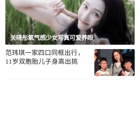
关晓彤氧气感少女写真可爱养眼
范玮琪一家四口同框出行，
11岁双胞胎儿子身高出挑