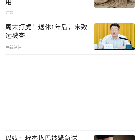
用
周末打虎！退休1年后，宋致
远被查
中新经纬
以媒：穆杰塔巴被紧急送