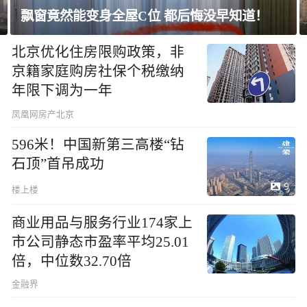
上海未建成的地标：“人”字大楼
北京优化住房限购政策，非
京籍家庭购房社保个税缴纳
年限下调为一年
凤凰网房产北京
596米！中国新第三高楼“钻
石顶”首吊成功
9
楼上楼
商业用品与服务行业174家上
市公司静态市盈率平均25.01
倍，中位数32.70倍
金融界