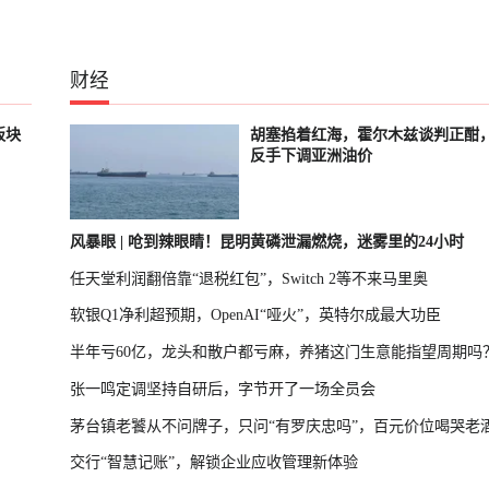
财经
板块
胡塞掐着红海，霍尔木兹谈判正酣
反手下调亚洲油价
风暴眼 | 呛到辣眼睛！昆明黄磷泄漏燃烧，迷雾里的24小时
任天堂利润翻倍靠“退税红包”，Switch 2等不来马里奥
软银Q1净利超预期，OpenAI“哑火”，英特尔成最大功臣
半年亏60亿，龙头和散户都亏麻，养猪这门生意能指望周期吗
张一鸣定调坚持自研后，字节开了一场全员会
茅台镇老饕从不问牌子，只问“有罗庆忠吗”，百元价位喝哭老
交行“智慧记账”，解锁企业应收管理新体验