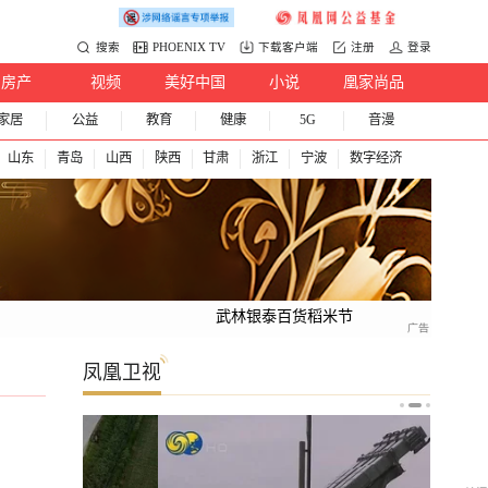
搜索
PHOENIX TV
下载客户端
注册
登录
房产
视频
美好中国
小说
凰家尚品
家居
公益
教育
健康
5G
音漫
山东
青岛
山西
陕西
甘肃
浙江
宁波
数字经济
武林银泰百货稻米节
凤凰卫视