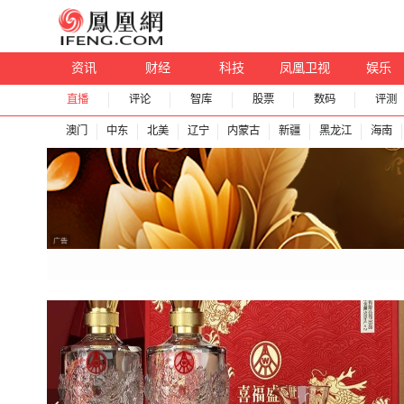
资讯
财经
科技
凤凰卫视
娱乐
直播
评论
智库
股票
数码
评测
澳门
中东
北美
辽宁
内蒙古
新疆
黑龙江
海南