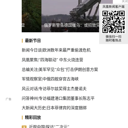
关闭
凤凰新闻客户端
明显
俄罗斯警告德国援乌：或招致灾难性后果
台湾启
全球汽车前十，中国占了三把椅子
微信扫一扫
最新节目
随时看热点
新闻今日谈|欧洲数年来最严重偷渡危机
凤凰聚焦|“四海联动” 中东火烧连营
总编关注|美军罕见“众包”打击伊朗创意方案
军情观察室|中俄四舰穿宫古海峡
风云对话|专访菲尔兹奖得主杰曼诺夫
问答神州|专访福建港口集团董事长陈志平
大新闻大历史|日本菲律宾的深度捆绑
精彩回放
近观中国|探访“二次元”