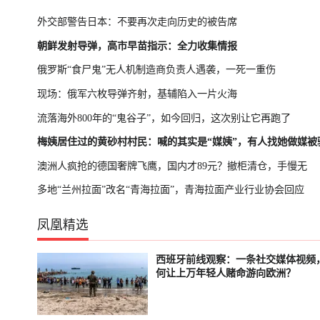
外交部警告日本：不要再次走向历史的被告席
朝鲜发射导弹，高市早苗指示：全力收集情报
俄罗斯“食尸鬼”无人机制造商负责人遇袭，一死一重伤
现场：俄军六枚导弹齐射，基辅陷入一片火海
流落海外800年的“鬼谷子”，如今回归，这次别让它再跑了
梅姨居住过的黄砂村村民：喊的其实是“媒姨”，有人找她做媒被
澳洲人疯抢的德国奢牌飞鹰，国内才89元？撤柜清仓，手慢无
多地“兰州拉面”改名“青海拉面”，青海拉面产业行业协会回应
凤凰精选
西班牙前线观察：一条社交媒体视频
已结束
已结束
何让上万年轻人赌命游向欧洲？