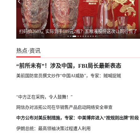
台湾启动汉光演
扫码价2689，实际到手189元2瓶？五粮液股份这次让同行慌了
热点
·
资讯
“前所未有”！涉及中国，FBI局长最新表态
美前国防官员撰文炒作“中国AI威胁”，专家：贼喊捉贼
“中方正在采购，令人鼓舞！”
网信办对派拓公司在华销售产品启动网络安全审查
中方公布对美反制措施，专家：中美博弈进入“按规则出牌”阶段
伊朗总统：最高领袖决策过程遭人利用