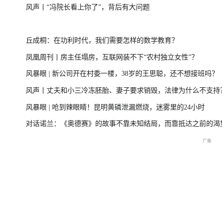
风声丨“冯院长看上你了”，背后有大问题
尊界MPV及华为新品发布会
国新办：2026
丘成桐：在功利时代，我们需要怎样的数学教育？
凤凰周刊丨房主任塌房，互联网装不下“农村独立女性”？
风暴眼 | 新公司开在村委一楼，38岁的王思聪，还不想接班吗？
国民
重庆彭水山体崩塌救援现场
重庆彭水山体崩塌新闻发布
风声丨丈夫和小三冷冻胚胎、妻子要求销毁，法律为什么不支持
最新进展
会
风暴眼 | 呛到辣眼睛！昆明黄磷泄漏燃烧，迷雾里的24小时
对话诺兰：《奥德赛》的故事不靠未知结局，而靠抵达之前的渴