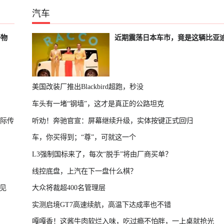
汽车
好物
近期震荡日本车市，竟是这辆比亚
美国改装厂推出Blackbird超跑，秒没
车头有一堵“钢墙”，这才是真正的公路坦克
国际传
听劝！奔驰官宣：屏幕继续升级，实体按键正式回归
车，你买得到；“尊”，可就这一个
L3强制国标来了，每次“脱手”将由厂商买单？
线控底盘，上汽在下一盘什么棋？
见
大众将裁超400名管理层
实测启境GT7高速续航，高温下达成率也不错
嘎嘎香！这酱牛肉软烂入味，吃过瘾不怕胖，一上桌就抢光