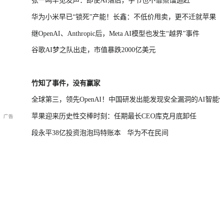
张一鸣罕见发声：即使AI落后，字节也不靠蒸馏追赶
华为小米早已“锁死”产能！长鑫：不低价甩卖，更不迁就苹果
继OpenAI、Anthropic后，Meta AI模型也发生“越界”事件
谷歌AI梦之队出走，市值暴跌2000亿美元
竹知了事件，没有赢家
全球第三，领先OpenAI！中国研发出能发现安全漏洞的AI智能
苹果迎来历史性交棒时刻：任期最长CEO库克月底卸任
段永平38亿投资泡泡玛特账本
华为不在民间