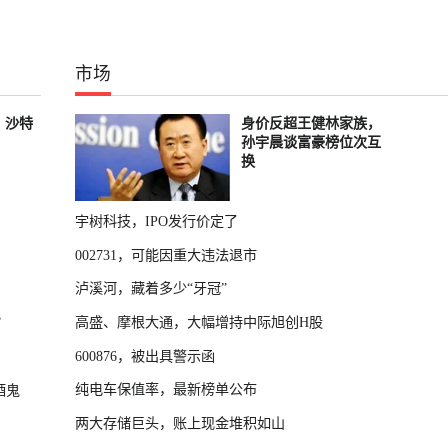
市场
，沙特
身价反超王健林家族，
孙宇晨谈富豪榜位次互
换
宇树科技，IPO发行价定了
002731，可能因重大违法退市
泸溪河，藏着多少“牙冠”
？
高盛、摩根大通，大幅增持中际旭创H股
600876，被出具警示函
纯电车保值率，最新榜单公布
酒鬼
两大存储巨头，账上现金堆积如山