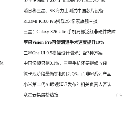
多年传闻终于落地！iPhone 18 Pro三大升级
消息称三星、SK海力士测试中国芯片设备
REDMI K100 Pro搭载2亿像素旗舰三摄
三星：Galaxy S26 Ultra手机局部泛红非硬件故障
苹果Vision Pro可使泪道手术速度提升19%
三星One UI 9.5横幅设计曝光：配3种方案
体
中国份额只剩0.1%，三星手机还要继续收缩
徕卡现阶段最畅销相机为Q3，而非M系列产品
小米第二代AI眼镜延迟发布？相关负责人否认
众星云集屠榜热搜