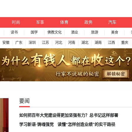
时尚
军事
体育
政务
汽车
读书
国学
佛教文化
酒业
旅游
美食
安徽
广东
深圳
江苏
河北
河南
湖北
湖南
江西
重庆
要闻
如何把百年大党建设得更加坚强有力？总书记这样部署
学习新语·铸魂强党
读懂“怎样创造业绩”的实干路径