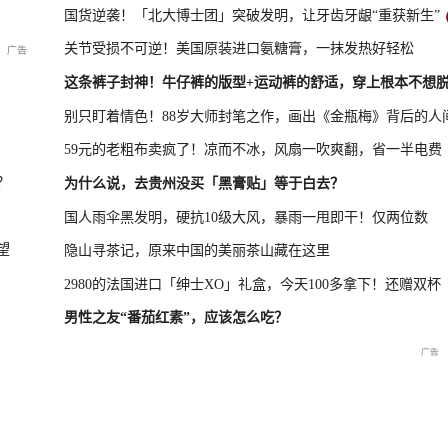
国货逆袭！「北大博士团」突破发明，让牙齿牙龈“重获新生”
关节受损不可逆！美国原装进口氨糖膏，一抹发热好轻松
年上半年进出口情况
南宁市防汛救灾新闻发布会（第三场
这条裤子封神！牛仔裤的版型+运动裤的舒适，穿上根本不想
别只盯着情色！88岁大师封笔之作，画出《金瓶梅》背后的人
59元的老粗布卖疯了！凉而不冰，风扇一吹爽翻，省一半电费
？
为什么说，去贵州没买「黑膏贴」等于白去？
国人雨伞黑发明，硬抗10级大风，暴雨一甩即干！仅两位数
望
隐山寻茶记，原来中国的美丽茶山藏在这里
2980的法国进口「绅士XO」礼盒，今天100多拿下！还赠双杯
男性之友“番茄红素”，应该怎么吃？