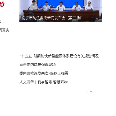
）
台风“美莎克”致广西多地受灾 直击防城港救援一
美伊局
脱
线
间真实
直击海军舰艇编队在港开放
庆祝中国共产党成立105周
2026
交流现场
年大会特别报道
播
“十五五”时期加快新型能源体系建设有关规划情况
直击委内瑞拉强震现场
委内瑞拉连发两次7级以上强震
人文清华丨具身智能 智赋万物