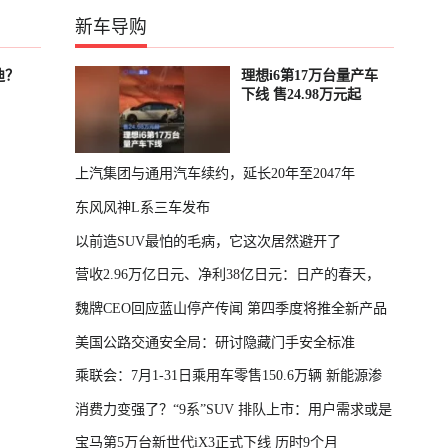
新车导购
迪？
理想i6第17万台量产车
下线 售24.98万元起
上汽集团与通用汽车续约，延长20年至2047年
东风风神L系三车发布
以前造SUV最怕的毛病，它这次居然避开了
营收2.96万亿日元、净利38亿日元：日产的春天，
魏牌CEO回应蓝山停产传闻 第四季度将推全新产品
回来了
美国公路交通安全局：研讨隐藏门手安全标准
乘联会：7月1-31日乘用车零售150.6万辆 新能源渗
消费力变强了？“9系”SUV 排队上市：用户需求或是
透率64.4%
宝马第5万台新世代iX3正式下线 历时9个月
主因