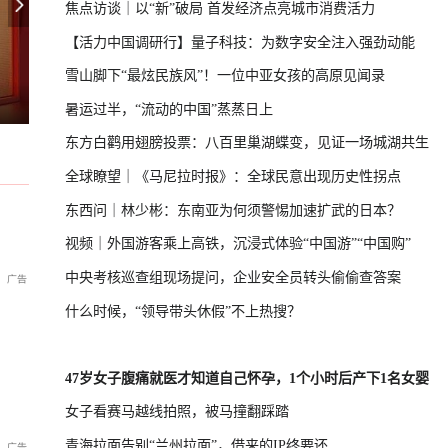
焦点访谈｜以“新”破局 首发经济点亮城市消费活力
【活力中国调研行】量子科技：为数字安全注入强劲动能
雪山脚下“最炫民族风”！一位中亚女孩的高原见闻录
习，学者：制造紧张局势捞预算
专家：朝鲜发射导弹，威慑日本意图
国际足联主席首次公开道歉
暑运过半，“流动的中国”蒸蒸日上
东方白鹳用翅膀投票：八百里巢湖蝶变，见证一场城湖共生
全球瞭望｜《马尼拉时报》：全球民意出现历史性拐点
东西问｜林少彬：东南亚为何须警惕加速扩武的日本？
视频｜外国游客乘上高铁，沉浸式体验“中国游”“中国购”
中央考核巡查组现场提问，企业安全员转头偷偷查答案
什么时候，“领导带头休假”不上热搜？
47岁女子腹痛就医才知道自己怀孕，1个小时后产下1名女婴
女子看赛马越线拍照，被马撞翻踩踏
青海拉面告别“兰州拉面”，借来的IP终要还