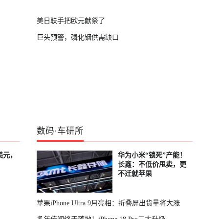
美日联手把欧元献祭了
巨头预警，磷化铟供需缺口
数码
·
车研所
美元，
华为小米“锁死”产能！
长鑫：不低价甩卖，更
不迁就苹果
苹果iPhone Ultra 9月亮相：折叠屏出货量将大涨