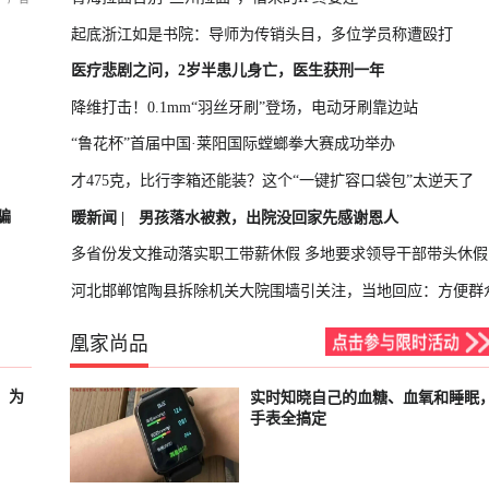
起底浙江如是书院：导师为传销头目，多位学员称遭殴打
医疗悲剧之问，2岁半患儿身亡，医生获刑一年
降维打击！0.1mm“羽丝牙刷”登场，电动牙刷靠边站
“鲁花杯”首届中国·莱阳国际螳螂拳大赛成功举办
才475克，比行李箱还能装？这个“一键扩容口袋包”太逆天了
骗
暖新闻 |
男孩落水被救，出院没回家先感谢恩人
多省份发文推动落实职工带薪休假 多地要求领导干部带头休假
河北邯郸馆陶县拆除机关大院围墙引关注，当地回应：方便群
凰家尚品
，为
实时知晓自己的血糖、血氧和睡眠
已结束
手表全搞定