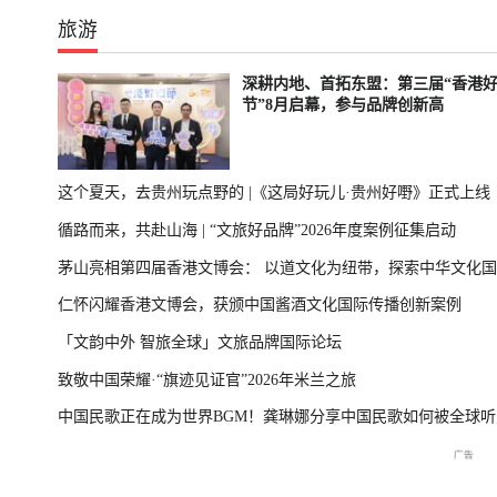
旅游
深耕内地、首拓东盟：第三届“香港
节”8月启幕，参与品牌创新高
这个夏天，去贵州玩点野的 |《这局好玩儿·贵州好嘢》正式上线
循路而来，共赴山海 | “文旅好品牌”2026年度案例征集启动
茅山亮相第四届香港文博会： 以道文化为纽带，探索中华文化
仁怀闪耀香港文博会，获颁中国酱酒文化国际传播创新案例
播新表达
「文韵中外 智旅全球」文旅品牌国际论坛
致敬中国荣耀·“旗迹见证官”2026年米兰之旅
中国民歌正在成为世界BGM！龚琳娜分享中国民歌如何被全球听