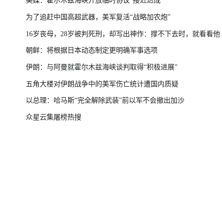
美媒：霍尔木兹海峡开放临时协议“接近达成”
为了追赶中国高超武器，美军复活“战略加农炮”
16岁丧母，28岁被判死刑，却写出神作：撑不下去时，就看看他
朝鲜：将根据日本动态制定更明确军事选项
伊朗：与阿曼就霍尔木兹海峡谈判取得“积极进展”
五角大楼对伊朗战争中的美军伤亡统计遭国内质疑
以总理：哈马斯“完全解除武装”前以军不会撤出加沙
众星云集屠榜热搜