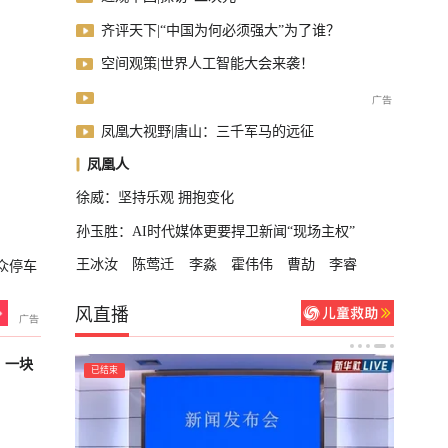
齐评天下|“中国为何必须强大”为了谁？
空间观策|世界人工智能大会来袭！
凤凰大视野|唐山：三千军马的远征
凤凰人
徐威：坚持乐观 拥抱变化
孙玉胜：AI时代媒体更要捍卫新闻“现场主权”
王冰汝
陈莺迁
李淼
霍伟伟
曹劼
李睿
众停车
风直播
，一块
已结束
轮播中