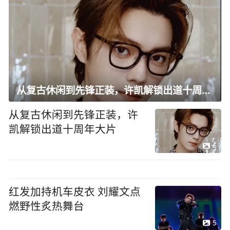
从复古休闲到先锋正装，许凯解锁出道十周年大片
从复古休闲到先锋正装，许
凯解锁出道十周年大片
6
红发加持机车皮衣 刘耀文点
燃野性炙热舞台
5