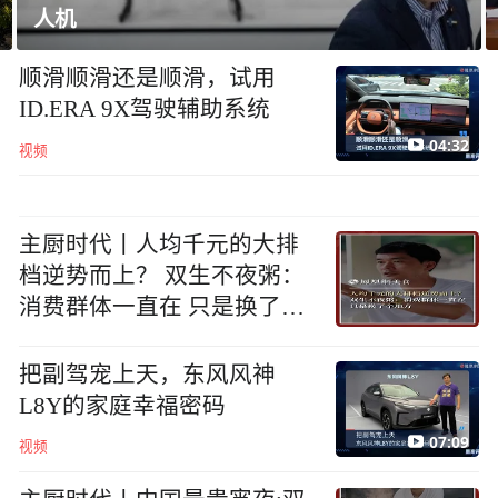
韩国足协就“性招待”外国裁判丑闻致歉
顺滑顺滑还是顺滑，试用
ID.ERA 9X驾驶辅助系统
04:32
视频
主厨时代丨人均千元的大排
档逆势而上？ 双生不夜粥：
消费群体一直在 只是换了个
地方
把副驾宠上天，东风风神
L8Y的家庭幸福密码
07:09
视频