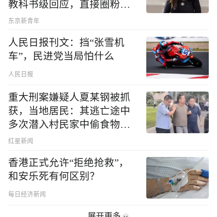
教科书级回应，直接圈粉无
数
东京新青年
人民日报刊文：挡“张雪机
车”，民进党当局怕什么
人民日报
重大刑案嫌疑人夏某钢被抓
获，当地居民：其逃亡途中
多次潜入村民家中偷食物被
发现
红星新闻
香港正式允许“拒绝抢救”，
和安乐死有何区别？
每日经济新闻
展开更多