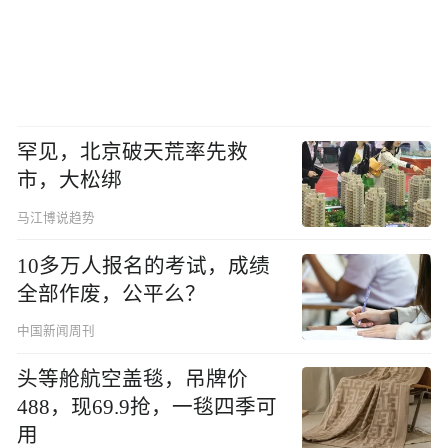
罕见，北京破天荒率先救
市，大松绑
马江博说趋势
10多万人报名的考试，成绩
全部作废，公平么？
中国新闻周刊
头等舱航空盖毯，吊牌价
488，现69.9抢，一毯四季可
用