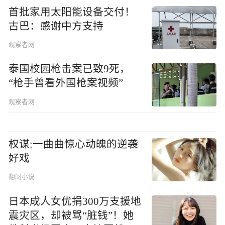
首批家用太阳能设备交付！
古巴：感谢中方支持
观察者网
泰国校园枪击案已致9死，
“枪手曾看外国枪案视频”
观察者网
权谋:一曲曲惊心动魄的逆袭
好戏
翻阅小说
日本成人女优捐300万支援地
震灾区，却被骂“脏钱”！她