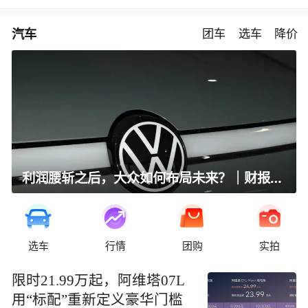
汽车
团车
选车
降价
利润腰斩之后，大众如何布局未来？｜财报全视角
选车
行情
团购
实拍
限时21.99万起，阿维塔07L
用“标配”重新定义豪华门槛