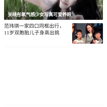
关晓彤氧气感少女写真可爱养眼
范玮琪一家四口同框出行，
11岁双胞胎儿子身高出挑