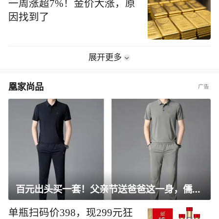
一周涨超7%！金价大涨，原
因找到了
展开更多
凰家尚品
百元出头买一套！父亲节送爸爸这一身，儒雅有型还凉爽
单瓶扫码价398，现299元狂