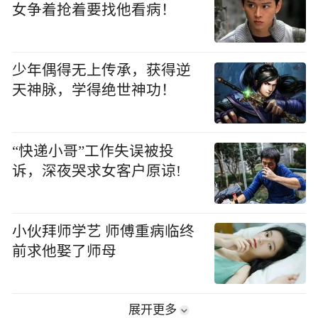
女争着抢着要找他看病！
少年偶得无上传承，获得逆
天神脉，学得绝世神功！
“快递小哥”工作失误被投
诉，深夜哭求女客户原谅!
小伙拜师学艺 师傅重病临终
前求他娶了师母
展开更多