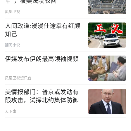
单”，被美法院驳回
凤凰卫视
人间政道:漫漫仕途幸有红颜
知己
翻阅小说
伊媒发布伊朗最高领袖视频
凤凰卫视资讯台
美情报部门：普京或发动有
限攻击，试探北约集体防御
天下事