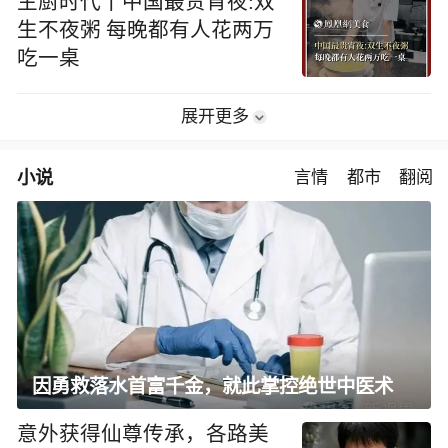
主厨时代丨中国最贵宵夜:双
生不夜粥 每晚都有人花两万
吃一桌
展开更多
小说
言情
都市
翻阅
因勇救落水首富千金，就此掌控绝世中医术
意外获得仙尊传承，各路美