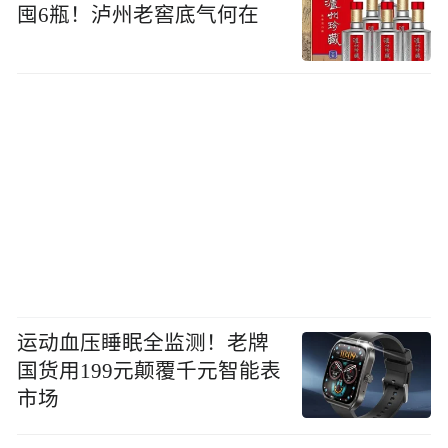
囤6瓶！泸州老窖底气何在
运动血压睡眠全监测！老牌
国货用199元颠覆千元智能表
市场