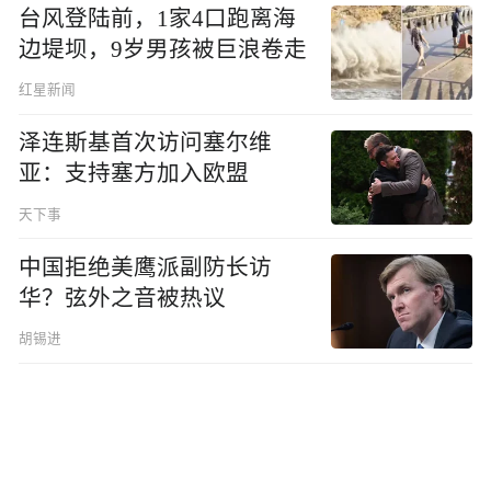
台风登陆前，1家4口跑离海
边堤坝，9岁男孩被巨浪卷走
红星新闻
泽连斯基首次访问塞尔维
亚：支持塞方加入欧盟
天下事
中国拒绝美鹰派副防长访
华？弦外之音被热议
胡锡进