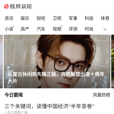
资讯
娱乐
财经
卫视
军事
科技
体育
小说
房产
汽车
视频
评测
时尚
瑞士军工品质「暴走飞织鞋」！透气防滑不闷
脚 ，征服全地形
今日要闻
凤凰热榜
三个关键词，读懂中国经济“半年答卷”
人民日报客户端