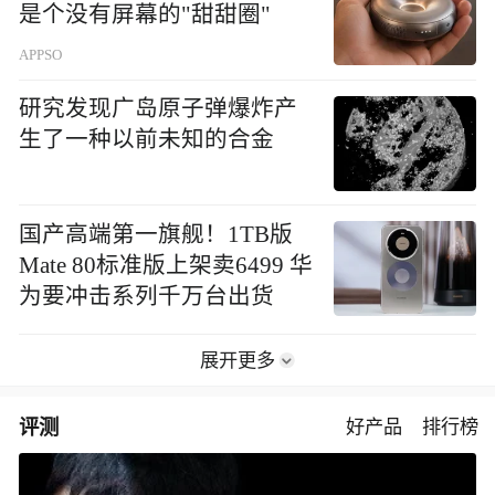
26 日开启预售
展开更多
科技
手机
数码
风眼
凰家评测
区块链
车科
81款主流耳机全军覆没：ToxFree检测发现均含对人体有害化学物质
DeepSeek 的“斩杀线”，正在
重塑AI行业的世界观