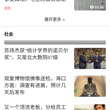
1978年邓小平如何从党内排名第三成为实际核心？
邓小平致侯方岳的信札，字
迹一改绵里藏针的风格
西安事变爆发后，被软禁的
蒋介石写了三封遗书
01:19
视频
刘鼎之子讲述：西安事变
中，刘鼎充当什么角色？