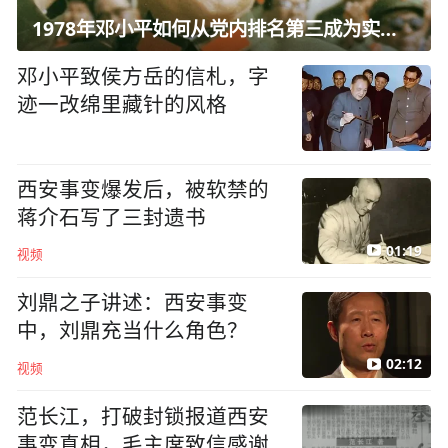
欢"主题影展
小艺IMO摘金，小艺Claw
把"金牌解题力"搬进了手机
大众运动健康智能手表华为
WATCH GT 7系列正式发
布，全能体验无短板
展开更多
历史
趣史
军史