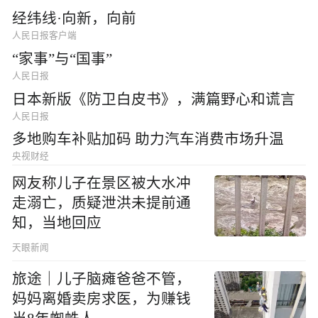
经纬线·向新，向前
人民日报客户端
“家事”与“国事”
人民日报
日本新版《防卫白皮书》，满篇野心和谎言
人民日报
多地购车补贴加码 助力汽车消费市场升温
央视财经
网友称儿子在景区被大水冲
走溺亡，质疑泄洪未提前通
知，当地回应
天眼新闻
旅途｜儿子脑瘫爸爸不管，
妈妈离婚卖房求医，为赚钱