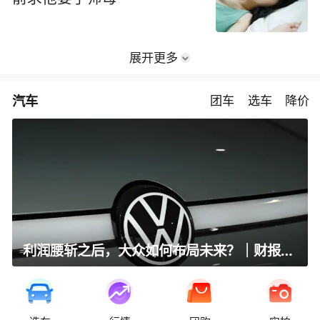
小伙拜师学艺 师傅重病临终
前求他娶了师母
展开更多
汽车
团车
选车
降价
利润腰斩之后，大众如何布局未来？｜财报全视角