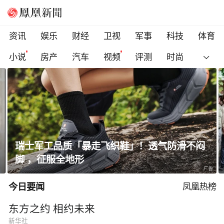
资讯
娱乐
财经
卫视
军事
科技
体育
小说
房产
汽车
视频
评测
时尚
乌克兰多地扩大征兵动员，符合条件者须在10
天内报到
今日要闻
凤凰热榜
东方之约 相约未来
新华社