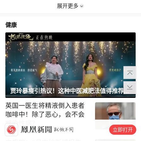
茭白，伴你度过苦夏愁秋
“天津72家拉面馆集体改名青
海拉面”？尖扎县拉面协会：
不实
泸溪河回应“桃酥疑吃出3颗
金属牙冠”：消费者所发视频
情况不属实，已主动删除相
关视频
“中国烹饪大师”失效之后，
立即打开
谁来定义中国厨师？