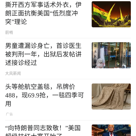
撕开西方军事话术外衣，伊
朗正面抗衡美国“低烈度冲
突”理论
前哨
男童遭漏诊身亡，首诊医生
被判刑一年，出狱后发帖讲
述接诊经过
大风新闻
头等舱航空盖毯，吊牌价
488，现69.9抢，一毯四季可
用
“向特朗普同志致敬！”美国