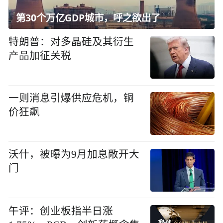
第30个万亿GDP城市，呼之欲出了
特朗普：对多晶硅及其衍生
产品加征关税
一则消息引爆供应危机，铜
价狂飙
沃什，被曝为9月加息敞开大
门
午评：创业板指半日涨