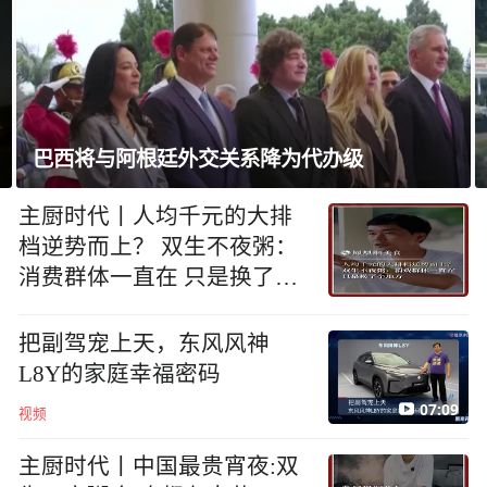
不满坡度与外观，特朗普命重建白宫停机坪
主厨时代丨人均千元的大排
档逆势而上？ 双生不夜粥：
消费群体一直在 只是换了个
地方
把副驾宠上天，东风风神
L8Y的家庭幸福密码
07:09
视频