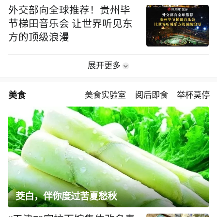
盛唐气象 古今同辉，东方美学与工业智造的交
汇
这局好玩儿：记录中国文旅
成就 展示蔚为壮观的大美中
国
原创
Discover Jiangxi江西山水深
处·藏着中国的答案
11:41
视频