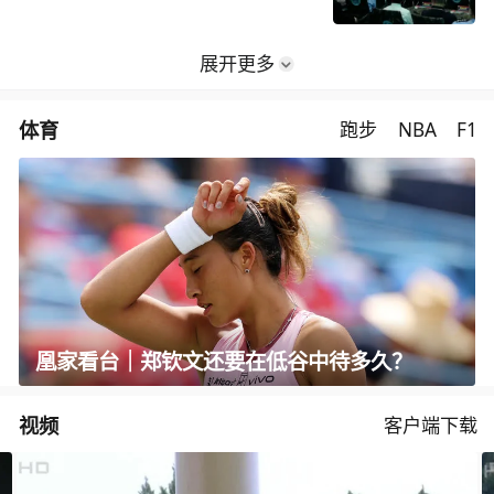
络反恐演习在新疆举行
展开更多
体育
跑步
NBA
F1
凰家看台｜郑钦文还要在低谷中待多久？
视频
客户端下载