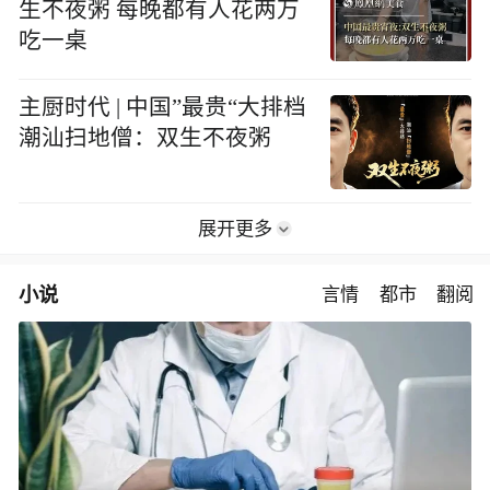
主厨时代丨中国最贵宵夜:双
生不夜粥 每晚都有人花两万
吃一桌
主厨时代 | 中国”最贵“大排档
潮汕扫地僧：双生不夜粥
展开更多
小说
言情
都市
翻阅