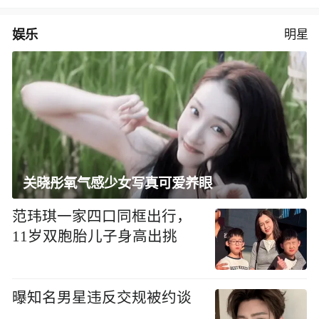
娱乐
明星
关晓彤氧气感少女写真可爱养眼
范玮琪一家四口同框出行，
11岁双胞胎儿子身高出挑
曝知名男星违反交规被约谈