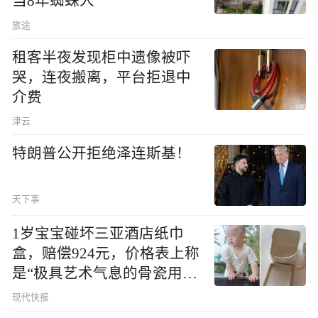
当8年蜘蛛人
旅途
租客半夜发现柜中遗像被吓
哭，连夜搬离，平台拒退中
介费
津云
特朗普公开拒绝泽连斯基！
天下事
1岁宝宝碰坏三亚酒店纸巾
盒，赔偿924元，价格表上称
是“极具艺术气息的骨瓷用
品”
现代快报