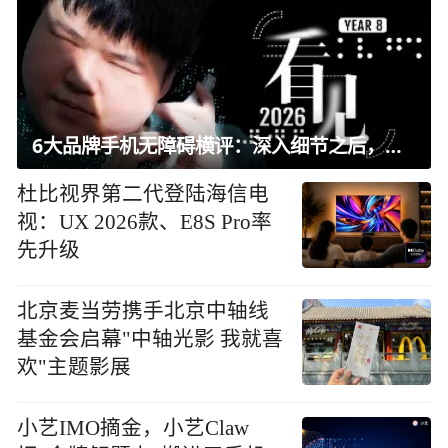
OpenAI首款AI硬件，为什么
是个没有屏幕的"甜甜圈"
APPSO
研究发现广岛原子弹爆炸产
生了一种以前未知的合金
国产高端第一旗舰！1TB版
Mate 80标准版上架卖6499 华
为要冲击系列千万台出货
展开更多