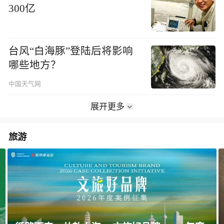
02:12
视频
范长江，打破封锁报道西安
事变真相，毛主席致信感谢
03:56
视频
展开更多
社会
苏炜杰获“统计学界的诺贝尔
奖”，又是北大数院07级