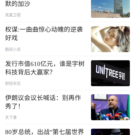
默的加沙
凤凰卫视
权谋:一曲曲惊心动魄的逆袭
好戏
翻阅小说
发行市值610亿元，谁是宇树
科技背后大赢家？
财经杂志
伊朗议会议长喊话：别再作
秀了！
天下事
80岁总统，出战“第七届世界