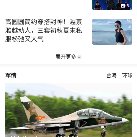
燃野性炙热舞台
5
高圆圆简约穿搭封神！越素
雅越动人，三套初秋夏末私
服松弛又大气
展开更多
军情
台海
环球