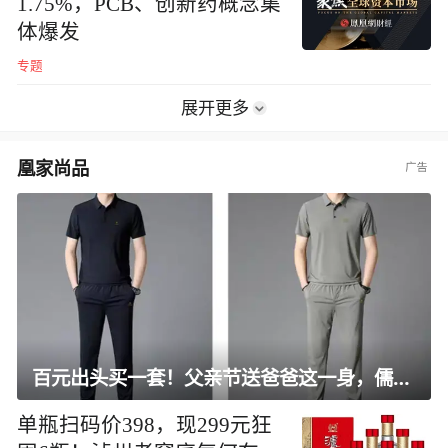
1.75%，PCB、创新药概念集
体爆发
专题
展开更多
凰家尚品
百元出头买一套！父亲节送爸爸这一身，儒雅有型还凉爽
单瓶扫码价398，现299元狂