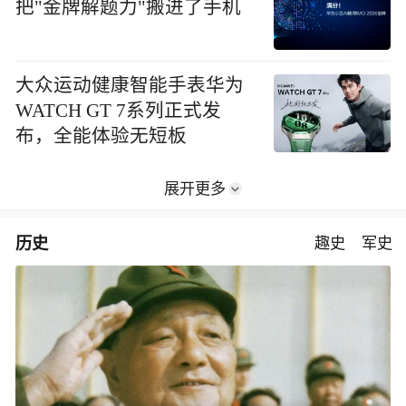
评测
好产品
排行榜
6大品牌手机无障碍横评：深入细节之后，似乎只有苹果能挺住？｜ 看见2026
杜比视界第二代登陆海信电
视：UX 2026款、E8S Pro率
先升级
北京麦当劳携手北京中轴线
基金会启幕"中轴光影 我就喜