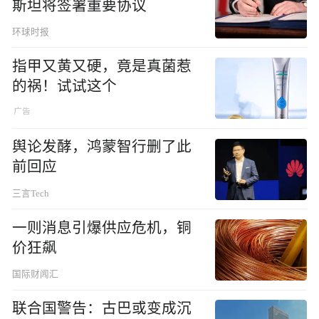
斯坦将签署重要协议
环球时报
指甲又黄又硬，竟是真菌惹
的祸！试试这个
舆论发酵，鸿蒙智行删了此
前回应
三言Tech
一则消息引爆供应危机，铜
价狂飙
国际财闻汇
联合国警告：古巴或变成沉