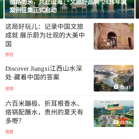
观复博物馆佛像送检，海口
方面：调查有进展，预计几
天后发布
又一个顶流老板，分给员工
300亿
台风“白海豚”登陆后将影响
哪些地方？
中国天气网
展开更多
旅游