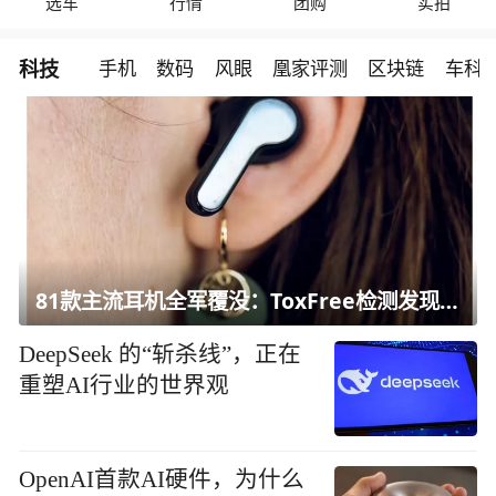
选车
行情
团购
实拍
【网通社快报】Neon与Castform联合推出低
成本AI智能体，性能超越GPT-5.6Sol
【网通社快报】零跑A10第
10万台下线，A05将于8月10
日上市
【网通社快报】别克新GL8
陆尚动力参数公布：综合续
航1500km，8月上市
【网通社快报】北汽极狐阿尔法 T7 宣布 8 月