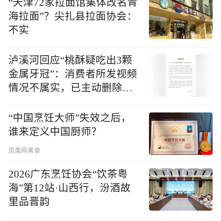
六百米蹦极、折耳根香水、
烙锅配蘸水，贵州的夏天有
多嘢？
25:14
视频
外交部向全球推荐！贵州毕
节梯田音乐会 让世界听见东
方的顶级浪漫
展开更多
美食
美食实验室
阅后即食
举杯莫停