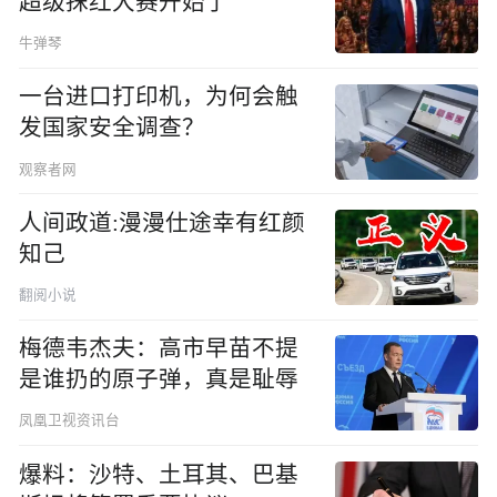
超级抹红大赛开始了
牛弹琴
一台进口打印机，为何会触
发国家安全调查？
观察者网
人间政道:漫漫仕途幸有红颜
知己
翻阅小说
梅德韦杰夫：高市早苗不提
是谁扔的原子弹，真是耻辱
凤凰卫视资讯台
爆料：沙特、土耳其、巴基