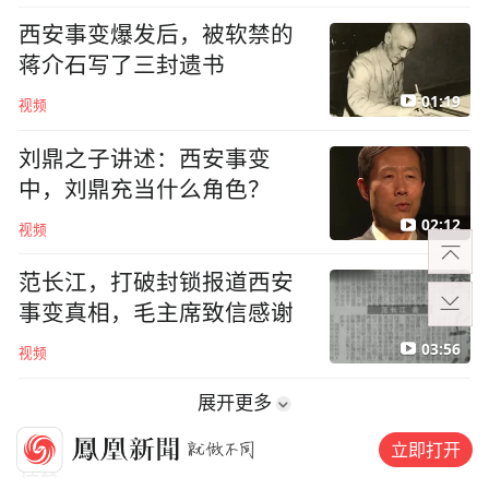
西安事变爆发后，被软禁的
蒋介石写了三封遗书
01:19
视频
刘鼎之子讲述：西安事变
中，刘鼎充当什么角色？
02:12
视频
范长江，打破封锁报道西安
事变真相，毛主席致信感谢
03:56
视频
展开更多
立即打开
社会