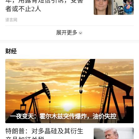
年，用露骨短信引诱，受害
者或不止2人
译言网
展开更多
财经
一夜变天：霍尔木兹突传爆炸，油价失控
特朗普：对多晶硅及其衍生