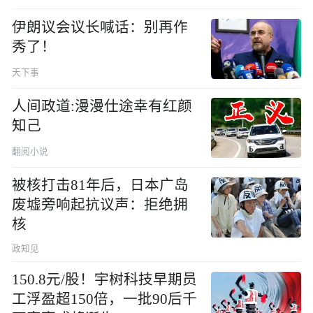
伊朗议会议长喊话：别再作
秀了！
天下事
人间政道:漫漫仕途幸有红颜
知己
翻阅小说
被核打击81年后，日本广岛
废墟旁响起抗议声：拒绝拥
核
政知见
150.8元/股！宇树科技早期员
工浮盈超150倍，一批90后千