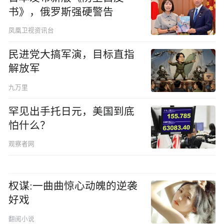
书》，俄罗斯强硬警告
凤凰卫视资讯台
民进党大搞军演，目标直指
解放军
九万里
罕见出手托日元，美国到底
怕什么？
观察者网
权谋:一曲曲惊心动魄的逆袭
好戏
翻阅小说