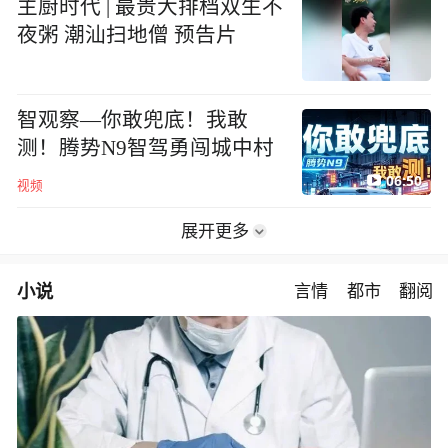
主厨时代 | 最贵大排档双生不
夜粥 潮汕扫地僧 预告片
智观察—你敢兜底！我敢
测！腾势N9智驾勇闯城中村
06:50
视频
展开更多
小说
言情
都市
翻阅