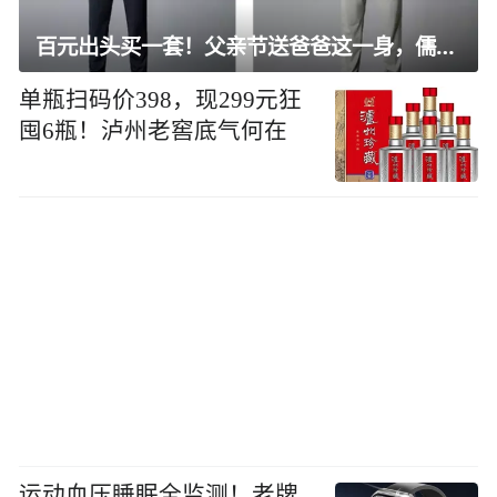
百元出头买一套！父亲节送爸爸这一身，儒雅有型还凉爽
单瓶扫码价398，现299元狂
囤6瓶！泸州老窖底气何在
运动血压睡眠全监测！老牌