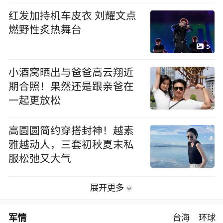
红发加持机车皮衣 刘耀文点
燃野性炙热舞台
5
小酒窝晒出与爸爸高云翔近
期合照！果然还是跟亲爸在
一起更放松
高圆圆简约穿搭封神！越素
雅越动人，三套初秋夏末私
服松弛又大气
展开更多
军情
台海
环球