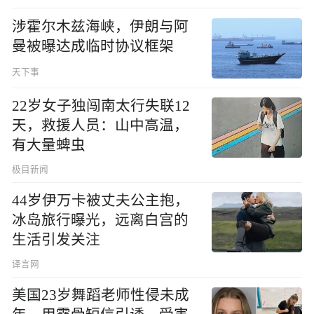
涉霍尔木兹海峡，伊朗与阿
曼被曝达成临时协议框架
天下事
22岁女子独闯南太行失联12
天，救援人员：山中高温，
有大量蜱虫
极目新闻
44岁伊万卡被丈夫公主抱，
冰岛旅行曝光，远离白宫的
生活引发关注
译言网
美国23岁舞蹈老师性侵未成