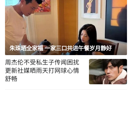
朱珠晒全家福 一家三口共进午餐岁月静好
周杰伦不受私生子传闻困扰
更新社媒晒雨天打网球心情
舒畅