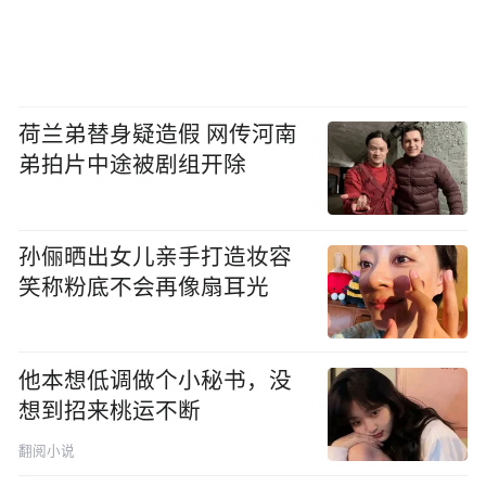
荷兰弟替身疑造假 网传河南
弟拍片中途被剧组开除
孙俪晒出女儿亲手打造妆容
笑称粉底不会再像扇耳光
他本想低调做个小秘书，没
想到招来桃运不断
翻阅小说