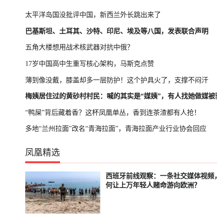
太平洋岛国没批评中国，新西兰外长跳出来了
巴基斯坦、土耳其、沙特、印尼、埃及等八国，发表联合声明
五角大楼想用战术核武器对抗中俄？
17岁中国高中生重写核心架构，马斯克点赞
薄到像没戴，膝盖却多一层防护！这个护具火了，支撑不闷汗
梅姨居住过的黄砂村村民：喊的其实是“媒姨”，有人找她做媒被
“鸭屎”背后藏着香？这杯凤凰单丛，香到连茶渣都有人抢！
多地“兰州拉面”改名“青海拉面”，青海拉面产业行业协会回应
凤凰精选
西班牙前线观察：一条社交媒体视频
已结束
轮播中
何让上万年轻人赌命游向欧洲？