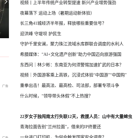
视频丨上半年传统产业转型提速 新兴产业增势强劲
夜幕落下 运动上场（暑期运动新体验）
长三角41城经济半年报，释放哪些重要信号？
台湾启动汉光演习，学者：制造紧张
从复古休闲到先锋正装，许凯解锁出道十周年大片
迎洪峰 守堤坝 护民生
守护千里安澜，聚力珠江流域水库群联合调度的水利人
希腊媒体：“AI+文化遗产创新”助力中国迈向旅游强国
东西问｜林少彬：东南亚为何须警惕加速扩武的日本？
视频｜外国游客乘上高铁，沉浸式体验“中国游”“中国购”
重拳出击！最高法、最高检、司法部，部署专项斗争
什么时候，“领导带头休假”不上热搜？
22岁女子独闯南太行失联12天，救援人员：山中有大量蜱虫
青海拉面告别“兰州拉面”，借来的IP终要还
一台进口打印机，为何会触发国家安全调查？