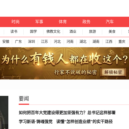
时尚
军事
体育
政务
汽车
读书
国学
佛教文化
酒业
旅游
美食
安徽
广东
深圳
江苏
河北
河南
湖北
湖南
江西
重庆
要闻
如何把百年大党建设得更加坚强有力？总书记这样部署
学习新语·铸魂强党
读懂“怎样创造业绩”的实干路径