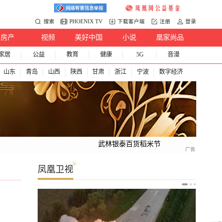
搜索
PHOENIX TV
下载客户端
注册
登录
房产
视频
美好中国
小说
凰家尚品
家居
公益
教育
健康
5G
音漫
山东
青岛
山西
陕西
甘肃
浙江
宁波
数字经济
武林银泰百货稻米节
凤凰卫视