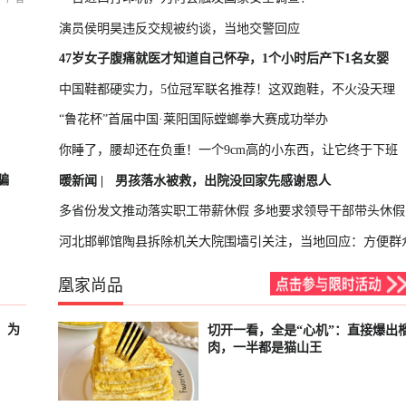
演员侯明昊违反交规被约谈，当地交警回应
47岁女子腹痛就医才知道自己怀孕，1个小时后产下1名女婴
中国鞋都硬实力，5位冠军联名推荐！这双跑鞋，不火没天理
“鲁花杯”首届中国·莱阳国际螳螂拳大赛成功举办
你睡了，腰却还在负重！一个9cm高的小东西，让它终于下班
骗
暖新闻 |
男孩落水被救，出院没回家先感谢恩人
多省份发文推动落实职工带薪休假 多地要求领导干部带头休假
河北邯郸馆陶县拆除机关大院围墙引关注，当地回应：方便群
凰家尚品
，为
切开一看，全是“心机”：直接爆出
已结束
肉，一半都是猫山王