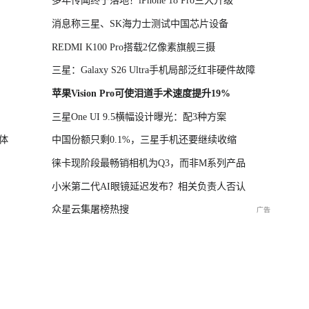
多年传闻终于落地！iPhone 18 Pro三大升级
消息称三星、SK海力士测试中国芯片设备
REDMI K100 Pro搭载2亿像素旗舰三摄
三星：Galaxy S26 Ultra手机局部泛红非硬件故障
苹果Vision Pro可使泪道手术速度提升19%
三星One UI 9.5横幅设计曝光：配3种方案
体
中国份额只剩0.1%，三星手机还要继续收缩
徕卡现阶段最畅销相机为Q3，而非M系列产品
小米第二代AI眼镜延迟发布？相关负责人否认
众星云集屠榜热搜