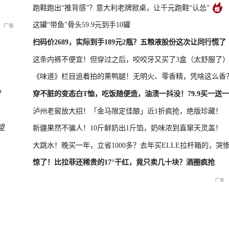
跑鞋跑出“推背感”？意大利老牌掀桌，让千元跑鞋“认怂”
这罐“带鱼”骨头59.9元到手10罐
凤凰最新报道
尊界MPV及华为新品发布会
扫码价2689，实际到手189元2瓶？五粮液股份这次让同行慌了
这条内裤不便宜！但穿过之后，咬咬牙又买了3盒（太舒服了
《味道》栏目追着拍的熏鸭腿！无明火、零香精，凭啥这么香
晓特别直
国新办：2026年上半年国民
重庆彭水山体崩塌救援现场
重庆彭水山
？
穿不脏的变态白T恤，吃饭随便造，油渍一抖没！79.9买一送一
经济运行情况
最新进展
会
泸州老窖放大招！「金马限定佳酿」近1折疯抢，绝版珍藏！
望
新疆果然不骗人！10斤鲜奶出1斤馅，奶味浓到直窜天灵盖！
大跳水！晚买一年，立省1000多？去年买ELLE拉杆箱的，哭
惊了！比拉菲还稀贵的17°干红，竟只卖几十块？酒圈疯抢