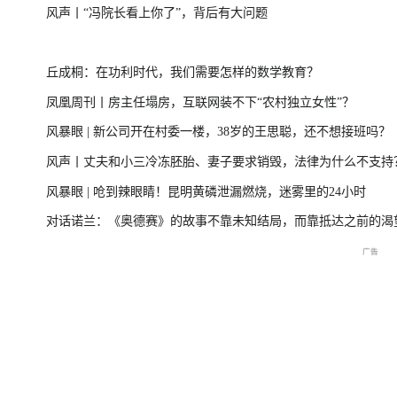
风声丨“冯院长看上你了”，背后有大问题
台风“美莎克”致广西多地受灾 直击防城港救援一
美伊局势僵持 
丘成桐：在功利时代，我们需要怎样的数学教育？
线
凤凰周刊丨房主任塌房，互联网装不下“农村独立女性”？
风暴眼 | 新公司开在村委一楼，38岁的王思聪，还不想接班吗？
直击海军舰艇编队在港开放
庆祝中国共产党成立105周
2026年菲尔兹奖揭
风声丨丈夫和小三冷冻胚胎、妻子要求销毁，法律为什么不支持
交流现场
年大会特别报道
播
风暴眼 | 呛到辣眼睛！昆明黄磷泄漏燃烧，迷雾里的24小时
对话诺兰：《奥德赛》的故事不靠未知结局，而靠抵达之前的渴