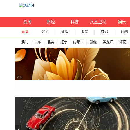
资讯
财经
科技
凤凰卫视
娱乐
直播
评论
智库
股票
数码
评测
澳门
中东
北美
辽宁
内蒙古
新疆
黑龙江
海南