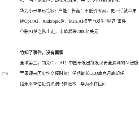
张一鸣罕见发声：即使AI落后，字节也不靠蒸馏追赶
华为小米早已“锁死”产能！长鑫：不低价甩卖，更不迁就苹果
继OpenAI、Anthropic后，Meta AI模型也发生“越界”事件
谷歌AI梦之队出走，市值暴跌2000亿美元
竹知了事件，没有赢家
全球第三，领先OpenAI！中国研发出能发现安全漏洞的AI智能
苹果迎来历史性交棒时刻：任期最长CEO库克月底卸任
段永平38亿投资泡泡玛特账本
华为不在民间