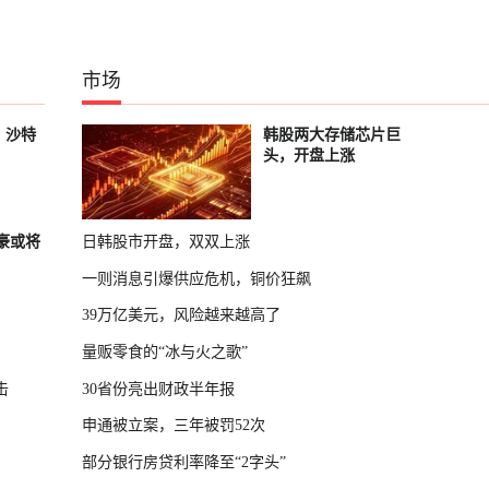
市场
，沙特
韩股两大存储芯片巨
头，开盘上涨
富豪或将
日韩股市开盘，双双上涨
一则消息引爆供应危机，铜价狂飙
39万亿美元，风险越来越高了
量贩零食的“冰与火之歌”
击
30省份亮出财政半年报
申通被立案，三年被罚52次
部分银行房贷利率降至“2字头”