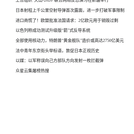
上合组织“天山-2026”联合网络反恐演习在新疆举行
日本射程上千公里空射导弹首次露面，进一步打破军事限制
进口商慌了！欧盟批准法国请求：2亿欧元用于销毁过剩
以色列称成功测试升级版“箭”式反导系统
全部使用核动力，特朗普“黄金舰队”造价或高达2750亿美元
法中青年东京街头举标语，敦促日本正视历史
以媒：以军称误向己方部队方向发射一枚拦截弹
众星云集屠榜热搜