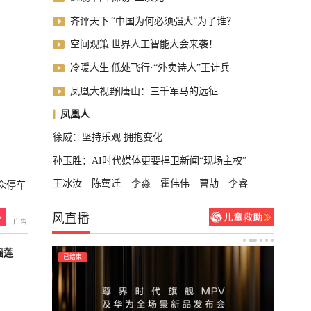
齐评天下|“中国为何必须强大”为了谁？
空间观策|世界人工智能大会来袭！
冷暖人生|低处飞行·“外卖诗人”王计兵
凤凰大视野|唐山：三千军马的远征
凤凰人
徐威：坚持乐观 拥抱变化
孙玉胜：AI时代媒体更要捍卫新闻“现场主权”
王冰汝
陈莺迁
李淼
霍伟伟
曹劼
李睿
众停车
风直播
榴莲
已结束
已结束