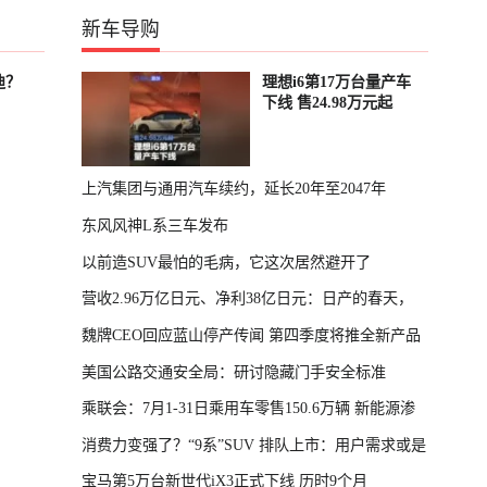
新车导购
迪？
理想i6第17万台量产车
下线 售24.98万元起
上汽集团与通用汽车续约，延长20年至2047年
东风风神L系三车发布
以前造SUV最怕的毛病，它这次居然避开了
营收2.96万亿日元、净利38亿日元：日产的春天，
魏牌CEO回应蓝山停产传闻 第四季度将推全新产品
回来了
美国公路交通安全局：研讨隐藏门手安全标准
乘联会：7月1-31日乘用车零售150.6万辆 新能源渗
消费力变强了？“9系”SUV 排队上市：用户需求或是
透率64.4%
宝马第5万台新世代iX3正式下线 历时9个月
主因