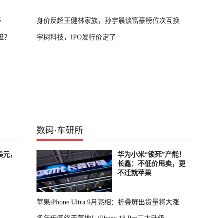
等
身价反超王健林家族，孙宇晨谈富豪榜位次互换
担？
宇树科技，IPO发行价定了
数码
·
车研所
美元，
华为小米“锁死”产能！
长鑫：不低价甩卖，更
不迁就苹果
苹果iPhone Ultra 9月亮相：折叠屏出货量将大涨