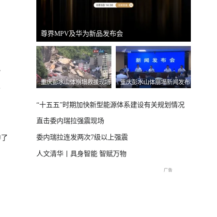
国新办：2026年上半年进出口情况
南宁市
）
？
体崩塌新闻发布
“十五五”时期加快新型能源体系建设有关规划情况
直击委内瑞拉强震现场
委内瑞拉连发两次7级以上强震
惨了
人文清华丨具身智能 智赋万物