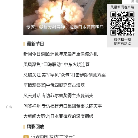
关闭
凤凰新闻客户端
局势捞预算
专家：朝鲜发射导弹，威慑日本意图明显
俄罗斯
越南将再购买18架俄制雅克-130M
微信扫一扫
最新节目
随时看热点
新闻今日谈|欧洲数年来最严重偷渡危机
凤凰聚焦|“四海联动” 中东火烧连营
总编关注|美军罕见“众包”打击伊朗创意方案
军情观察室|中俄四舰穿宫古海峡
风云对话|专访菲尔兹奖得主杰曼诺夫
问答神州|专访福建港口集团董事长陈志平
大新闻大历史|日本菲律宾的深度捆绑
精彩回放
近观中国|探访“二次元”