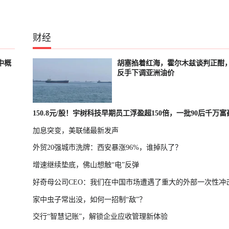
财经
中概
胡塞掐着红海，霍尔木兹谈判正酣
反手下调亚洲油价
150.8元/股！宇树科技早期员工浮盈超150倍，一批90后千万
加息突变，美联储最新发声
诞生
外贸20强城市洗牌：西安暴涨96%，谁掉队了？
增速继续垫底，佛山想触“电”反弹
好奇母公司CEO：我们在中国市场遭遇了重大的外部一次性冲
家中虫子常出没，如何一招制“敌”？
交行“智慧记账”，解锁企业应收管理新体验