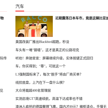
汽车
好物
近期震荡日本车市，竟是这辆比亚
美国改装厂推出Blackbird超跑，秒没
车头有一堵“钢墙”，这才是真正的公路坦克
国际传
听劝！奔驰官宣：屏幕继续升级，实体按键正式回归
车，你买得到；“尊”，可就这一个
L3强制国标来了，每次“脱手”将由厂商买单？
线控底盘，上汽在下一盘什么棋？
见
大众将裁超400名管理层
实测启境GT7高速续航，高温下达成率也不错
澳洲人疯抢的德国奢牌飞鹰，国内才89元？撤柜清仓，手慢无