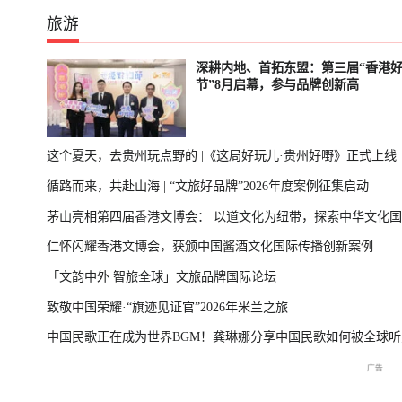
旅游
深耕内地、首拓东盟：第三届“香港
节”8月启幕，参与品牌创新高
这个夏天，去贵州玩点野的 |《这局好玩儿·贵州好嘢》正式上线
循路而来，共赴山海 | “文旅好品牌”2026年度案例征集启动
茅山亮相第四届香港文博会： 以道文化为纽带，探索中华文化
仁怀闪耀香港文博会，获颁中国酱酒文化国际传播创新案例
播新表达
「文韵中外 智旅全球」文旅品牌国际论坛
致敬中国荣耀·“旗迹见证官”2026年米兰之旅
中国民歌正在成为世界BGM！龚琳娜分享中国民歌如何被全球听