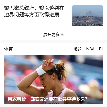
黎巴嫩总统府：黎以谈判在
边界问题等方面取得进展
展开更多
体育
跑步
NBA
F1
凰家看台｜郑钦文还要在低谷中待多久？