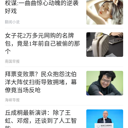
权谋:一曲曲惊心动魄的逆袭
好戏
翻阅小说
女子花2万多元网购的名牌
包，竟是1年前自己被偷的那
个
南国早报
拜票变败票？民众抱怨沈伯
洋大阵仗扫街导致拥堵，幕
僚竟当场反呛
海峡导报
丘成桐最新演讲：除了王
虹、邓煜，还谈到了人工智