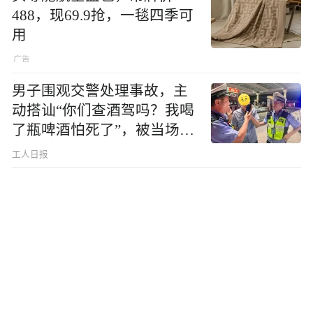
488，现69.9抢，一毯四季可
用
男子围观交警处理事故，主
动搭讪“你们查酒驾吗？我喝
了瓶啤酒怕死了”，被当场查
出醉驾
工人日报