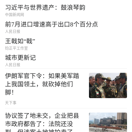
习近平与世界遗产：鼓浪琴韵
中国新闻网
前7月进口增速高于出口8个百分点
人民日报
王戟如“戟”
钧正平工作室
城市更新记
人民日报
伊朗军官下令：如果美军踏
上我国领土，就砍掉他们
脚！
天下事
协议签了地未交，企业把县
市政府都告了：法院还没