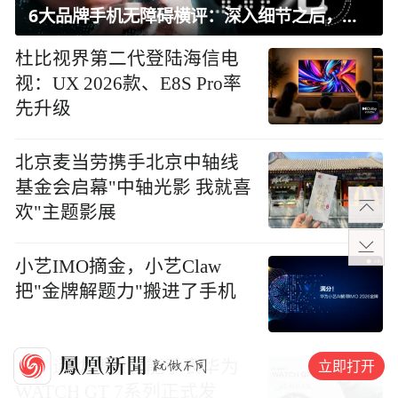
6大品牌手机无障碍横评：深入细节之后，似乎只有苹果能挺住？｜ 看见2026
杜比视界第二代登陆海信电
视：UX 2026款、E8S Pro率
先升级
北京麦当劳携手北京中轴线
基金会启幕"中轴光影 我就喜
欢"主题影展
小艺IMO摘金，小艺Claw
把"金牌解题力"搬进了手机
立即打开
大众运动健康智能手表华为
WATCH GT 7系列正式发