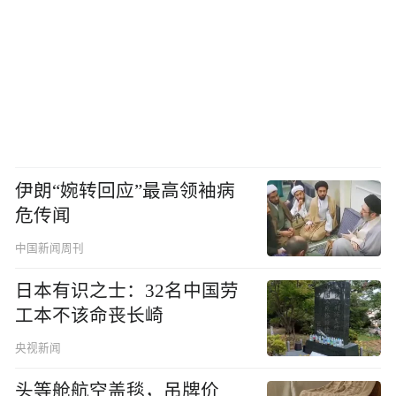
伊朗“婉转回应”最高领袖病
危传闻
中国新闻周刊
日本有识之士：32名中国劳
工本不该命丧长崎
央视新闻
头等舱航空盖毯，吊牌价