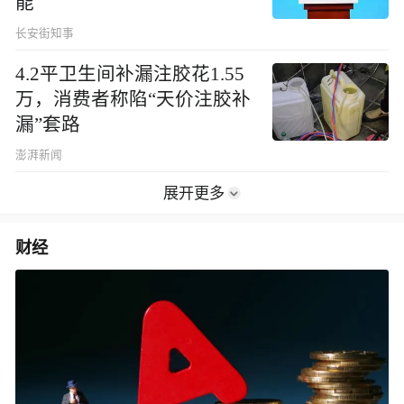
能
长安街知事
4.2平卫生间补漏注胶花1.55
万，消费者称陷“天价注胶补
漏”套路
澎湃新闻
展开更多
财经