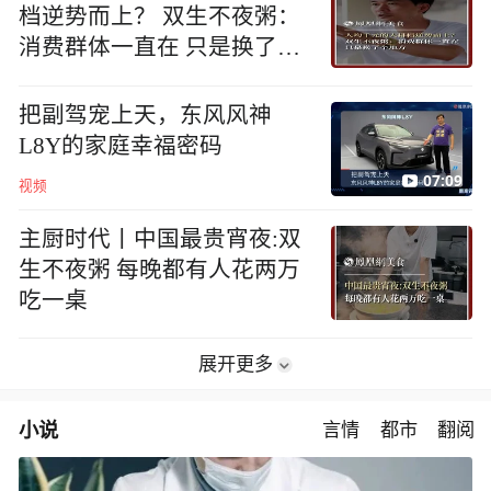
档逆势而上？ 双生不夜粥：
消费群体一直在 只是换了个
地方
把副驾宠上天，东风风神
L8Y的家庭幸福密码
07:09
视频
主厨时代丨中国最贵宵夜:双
生不夜粥 每晚都有人花两万
吃一桌
展开更多
小说
言情
都市
翻阅