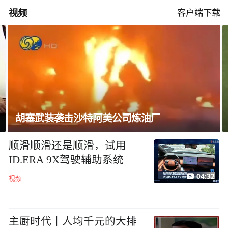
视频
客户端下载
胡塞武装袭击沙特阿美公司炼油厂
顺滑顺滑还是顺滑，试用
ID.ERA 9X驾驶辅助系统
04:32
视频
主厨时代丨人均千元的大排