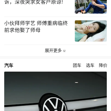
诉，深夜哭求女客户原谅!
小伙拜师学艺 师傅重病临终
前求他娶了师母
展开更多
汽车
团车
选车
降价