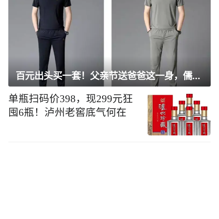
百元出头买一套！父亲节送爸爸这一身，儒雅有型还凉爽
单瓶扫码价398，现299元狂
囤6瓶！泸州老窖底气何在