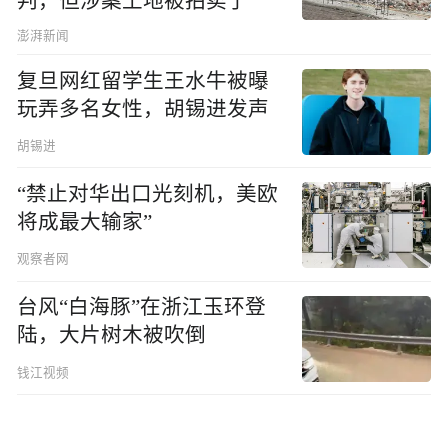
判，但涉案土地被拍卖了
澎湃新闻
复旦网红留学生王水牛被曝
玩弄多名女性，胡锡进发声
胡锡进
“禁止对华出口光刻机，美欧
将成最大输家”
观察者网
台风“白海豚”在浙江玉环登
陆，大片树木被吹倒
钱江视频