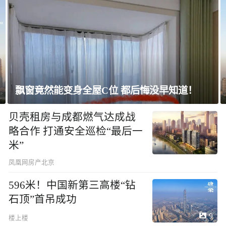
上海未建成的地标：“人”字大楼
贝壳租房与成都燃气达成战
略合作 打通安全巡检“最后一
米”
凤凰网房产北京
596米！中国新第三高楼“钻
石顶”首吊成功
9
楼上楼