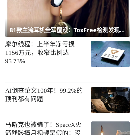
81款主流耳机全军覆没：ToxFree检测发现均含对人体有害化学物质
摩尔线程：上半年净亏损
1156万元，收窄比例达
95.73%
AI倒查论文100年！99.2%的
顶刊都有问题
马斯克也被骗了！SpaceX火
箭残骸撞月视频是假的：没