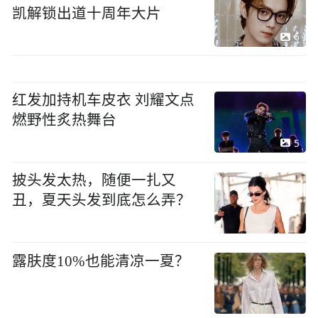
凯解锁出道十周年大片
6
红发加持机车皮衣 刘耀文点
燃野性炙热舞台
5
披头发太热，随便一扎又
丑，夏天头发到底怎么弄？
露肤度10%也能清凉一夏？