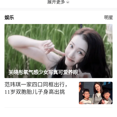
展开更多
娱乐
明星
关晓彤氧气感少女写真可爱养眼
范玮琪一家四口同框出行，
11岁双胞胎儿子身高出挑