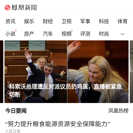
资讯
娱乐
财经
卫视
军事
科技
体育
小说
房产
汽车
视频
评测
时尚
科索沃总理遭反对派议员扔鸡蛋，直播被紧急
切断
今日要闻
凤凰热榜
“努力提升粮食能源资源安全保障能力”
人民日报