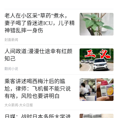
老人在小区采“草药”煮水，
妻子喝了昏迷进ICU，儿子精
神错乱摔一身伤
封面新闻
人间政道:漫漫仕途幸有红颜
知己
翻阅小说
乘客讲述喝西梅汁后的尴
尬，律师：飞机餐不能只说
有啥，风险也要讲明白
大众新闻-大众日报
日媒：战时日本多所大学进