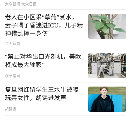
大众新闻-大众日报
老人在小区采“草药”煮水，
妻子喝了昏迷进ICU，儿子精
神错乱摔一身伤
封面新闻
“禁止对华出口光刻机，美欧
将成最大输家”
观察者网
复旦网红留学生王水牛被曝
玩弄女性，胡锡进发声
胡锡进