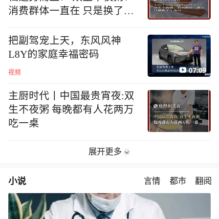
消费群体一直在 只是换了个
地方
把副驾宠上天，东风风神
L8Y的家庭幸福密码
07:09
视频
主厨时代丨中国最贵宵夜:双
生不夜粥 每晚都有人花两万
吃一桌
展开更多
小说
言情
都市
翻阅