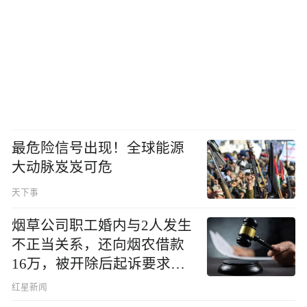
最危险信号出现！全球能源
大动脉岌岌可危
天下事
烟草公司职工婚内与2人发生
不正当关系，还向烟农借款
16万，被开除后起诉要求复
职，法院判了
红星新闻