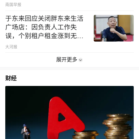
南国早报
于东来回应关闭胖东来生活
广场店：因负责人工作失
误，个别租户租金涨到无法
想象
大河报
展开更多
财经