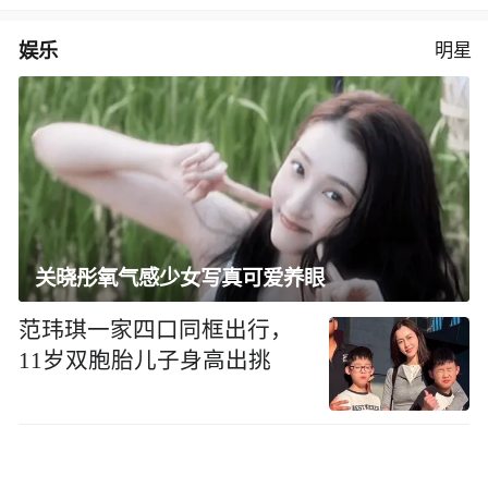
娱乐
明星
关晓彤氧气感少女写真可爱养眼
范玮琪一家四口同框出行，
11岁双胞胎儿子身高出挑