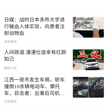
日媒：战时日本多所大学进
行输血人体实验，向患者注
射动物血
澎湃新闻
人间政道:漫漫仕途幸有红颜
知己
翻阅小说
江西一夜市发生车祸，轿车
撞倒10余辆电动车、摩托
车，目击者：出事后司机一
直坐车里
大风新闻