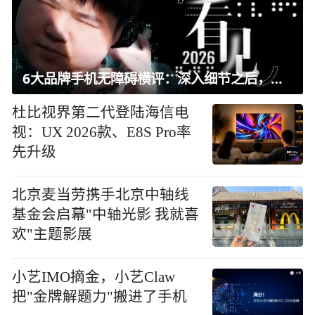
6大品牌手机无障碍横评：深入细节之后，似乎只有苹果能挺住？｜ 看见2026
杜比视界第二代登陆海信电
视：UX 2026款、E8S Pro率
先升级
北京麦当劳携手北京中轴线
基金会启幕"中轴光影 我就喜
欢"主题影展
小艺IMO摘金，小艺Claw
把"金牌解题力"搬进了手机