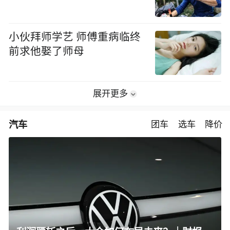
小伙拜师学艺 师傅重病临终
前求他娶了师母
展开更多
汽车
团车
选车
降价