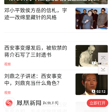
邓小平致侯方岳的信札，字
迹一改绵里藏针的风格
西安事变爆发后，被软禁的
蒋介石写了三封遗书
01:19
视频
刘鼎之子讲述：西安事变
中，刘鼎充当什么角色？
02:12
视频
立即打开
范长江，打破封锁报道西安
事变真相，毛主席致信感谢