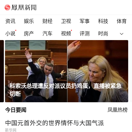
资讯
娱乐
财经
卫视
军事
科技
体育
小说
房产
汽车
视频
评测
时尚
科索沃总理遭反对派议员扔鸡蛋，直播被紧急
切断
今日要闻
凤凰热榜
中国元首外交的世界情怀与大国气派
新华网