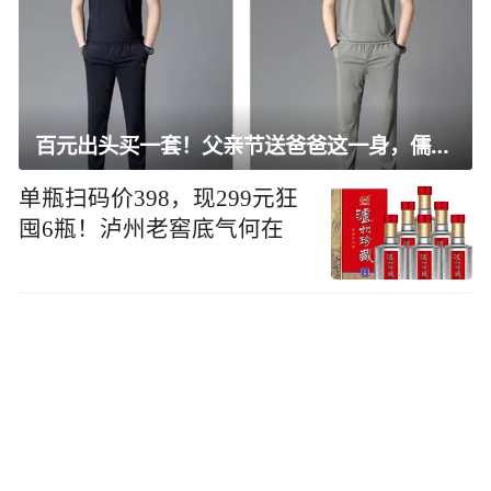
百元出头买一套！父亲节送爸爸这一身，儒雅有型还凉爽
单瓶扫码价398，现299元狂
囤6瓶！泸州老窖底气何在