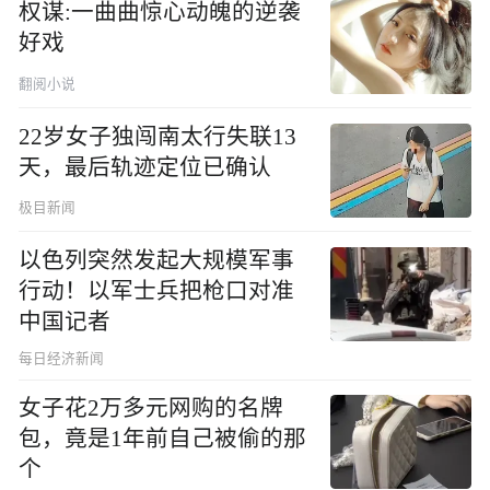
权谋:一曲曲惊心动魄的逆袭
好戏
翻阅小说
22岁女子独闯南太行失联13
天，最后轨迹定位已确认
极目新闻
以色列突然发起大规模军事
行动！以军士兵把枪口对准
中国记者
每日经济新闻
女子花2万多元网购的名牌
包，竟是1年前自己被偷的那
个