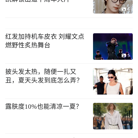
6
红发加持机车皮衣 刘耀文点
燃野性炙热舞台
5
披头发太热，随便一扎又
丑，夏天头发到底怎么弄？
露肤度10%也能清凉一夏？