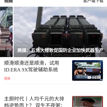
视频
客户端下载
美媒：五角大楼敦促国防企业加快武器生产
顺滑顺滑还是顺滑，试用
ID.ERA 9X驾驶辅助系统
04:32
视频
主厨时代丨人均千元的大排
档逆势而上？ 双生不夜粥：