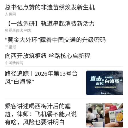
总书记点赞的非遗苗绣焕发新生机
人民网
【一线调研】轨道串起消费新活力
央视新闻客户端
“黄金大外环”藏着中国交通的升级密码
三里河
向西开放筑枢纽 丝路核心启新程
中国新闻网
路径追踪丨2026年第13号台
风“白海豚”
乘客讲述喝西梅汁后的尴
尬，律师：飞机餐不能只说
有啥，风险也要讲明白