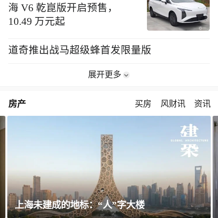
海 V6 乾崑版开启预售，
10.49 万元起
道奇推出战马超级蜂首发限量版
展开更多
房产
买房
风财讯
资讯
楼
飘窗竟然能变身全屋C位 都后悔