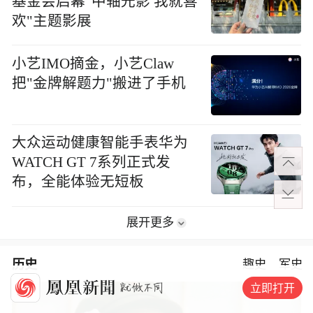
基金会启幕"中轴光影 我就喜
欢"主题影展
小艺IMO摘金，小艺Claw
把"金牌解题力"搬进了手机
大众运动健康智能手表华为
WATCH GT 7系列正式发
布，全能体验无短板
展开更多
历史
趣史
军史
立即打开