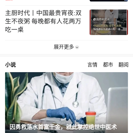
主厨时代丨中国最贵宵夜:双
生不夜粥 每晚都有人花两万
吃一桌
展开更多
小说
言情
都市
翻阅
因勇救落水首富千金，就此掌控绝世中医术