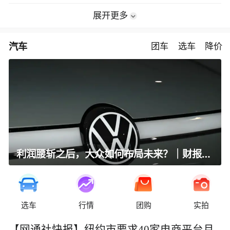
展开更多
汽车
团车
选车
降价
利润腰斩之后，大众如何布局未来？｜财报全视角
选车
行情
团购
实拍
【网通社快报】纽约市要求40家电商平台月