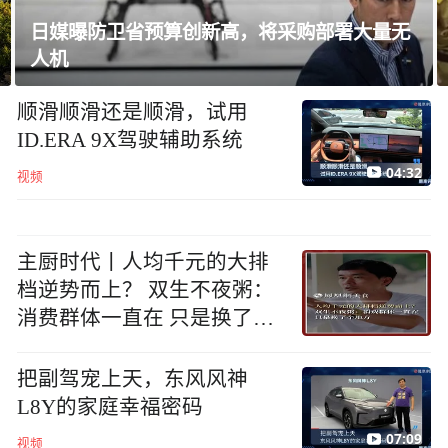
量无
金正恩会见参战老兵和战时立功者
顺滑顺滑还是顺滑，试用
ID.ERA 9X驾驶辅助系统
04:32
视频
主厨时代丨人均千元的大排
档逆势而上？ 双生不夜粥：
消费群体一直在 只是换了个
地方
把副驾宠上天，东风风神
L8Y的家庭幸福密码
07:09
视频