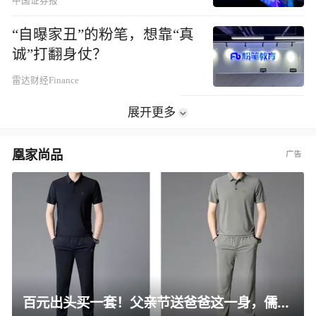
中国证券报
“自曝家丑”的粉笔，想靠“真
诚”打翻身仗？
雷达财经Finance
展开更多
凰家尚品
百元出头买一套！父亲节送爸爸这一身，儒雅有型还凉爽