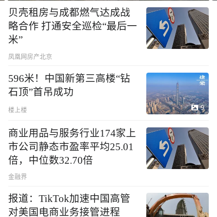
贝壳租房与成都燃气达成战
略合作 打通安全巡检“最后一
米”
凤凰网房产北京
596米！中国新第三高楼“钻
石顶”首吊成功
9
楼上楼
商业用品与服务行业174家上
市公司静态市盈率平均25.01
倍，中位数32.70倍
金融界
报道：TikTok加速中国高管
对美国电商业务接管进程