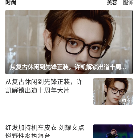
时尚
美容
服饰
从复古休闲到先锋正装，许凯解锁出道十周年大片
从复古休闲到先锋正装，许
凯解锁出道十周年大片
6
红发加持机车皮衣 刘耀文点
燃野性炙热舞台