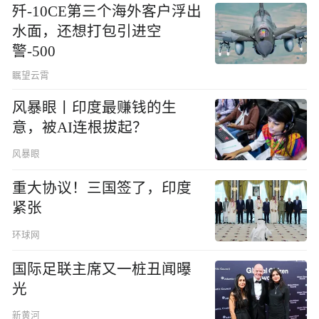
歼-10CE第三个海外客户浮出
水面，还想打包引进空
警-500
瞩望云霄
风暴眼丨印度最赚钱的生
意，被AI连根拔起？
风暴眼
重大协议！三国签了，印度
紧张
环球网
国际足联主席又一桩丑闻曝
光
新黄河