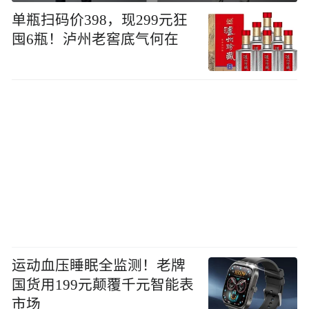
单瓶扫码价398，现299元狂
囤6瓶！泸州老窖底气何在
运动血压睡眠全监测！老牌
国货用199元颠覆千元智能表
市场