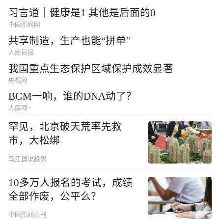
习言道｜健康是1 其他是后面的0
中国新闻网
共享制造，生产也能“拼单”
人民日报
我国重点生态保护区域保护成效显著
央视网
BGM一响，谁的DNA动了？
人民网+
罕见，北京破天荒率先救
市，大松绑
马江博说趋势
10多万人报名的考试，成绩
全部作废，公平么？
中国新闻周刊