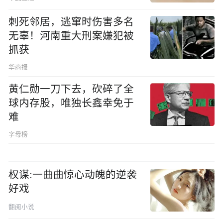
刺死邻居，逃窜时伤害多名
无辜！河南重大刑案嫌犯被
抓获
华商报
黄仁勋一刀下去，砍碎了全
球内存股，唯独长鑫幸免于
难
字母榜
权谋:一曲曲惊心动魄的逆袭
好戏
翻阅小说