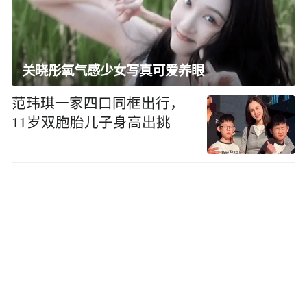
关晓彤氧气感少女写真可爱养眼
范玮琪一家四口同框出行，
11岁双胞胎儿子身高出挑