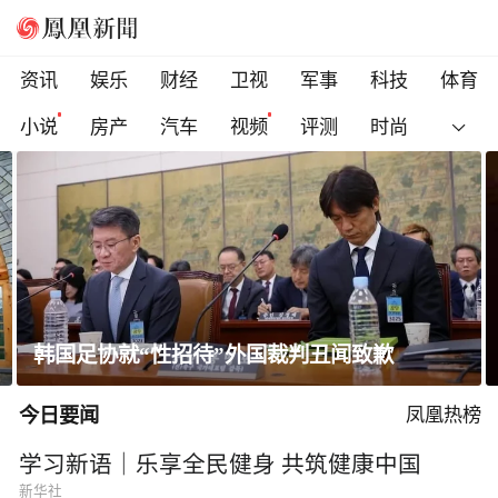
资讯
娱乐
财经
卫视
军事
科技
体育
小说
房产
汽车
视频
评测
时尚
韩国足协就“性招待”外国裁判丑闻致歉
今日要闻
凤凰热榜
学习新语｜乐享全民健身 共筑健康中国
新华社