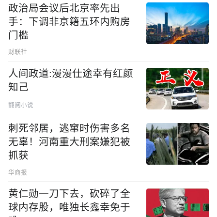
政治局会议后北京率先出
手：下调非京籍五环内购房
门槛
财联社
人间政道:漫漫仕途幸有红颜
知己
翻阅小说
刺死邻居，逃窜时伤害多名
无辜！河南重大刑案嫌犯被
抓获
华商报
黄仁勋一刀下去，砍碎了全
球内存股，唯独长鑫幸免于