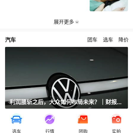
展开更多
汽车
团车
选车
降价
利润腰斩之后，大众如何布局未来？｜财报全视角
选车
行情
团购
实拍