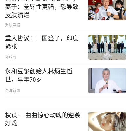
妻子：羞辱性更强，恐导致
皮肤溃烂
海峡导报
重大协议！三国签了，印度
紧张
环球网
永和豆浆创始人林炳生逝
世，享年70岁
澎湃新闻
权谋:一曲曲惊心动魄的逆袭
好戏