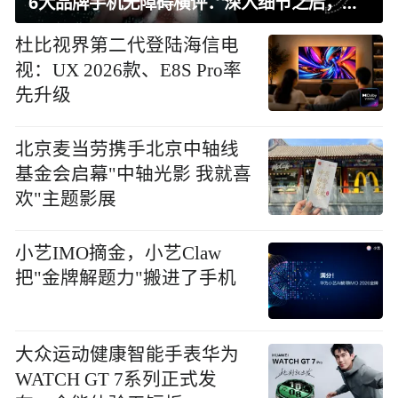
6大品牌手机无障碍横评：深入细节之后，似乎只有苹果能挺住？｜ 看见2026
杜比视界第二代登陆海信电
视：UX 2026款、E8S Pro率
先升级
北京麦当劳携手北京中轴线
基金会启幕"中轴光影 我就喜
欢"主题影展
小艺IMO摘金，小艺Claw
把"金牌解题力"搬进了手机
大众运动健康智能手表华为
WATCH GT 7系列正式发