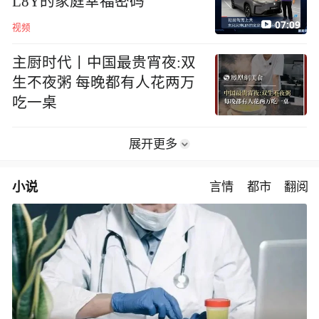
L8Y的家庭幸福密码
07:09
视频
主厨时代丨中国最贵宵夜:双
生不夜粥 每晚都有人花两万
吃一桌
展开更多
小说
言情
都市
翻阅