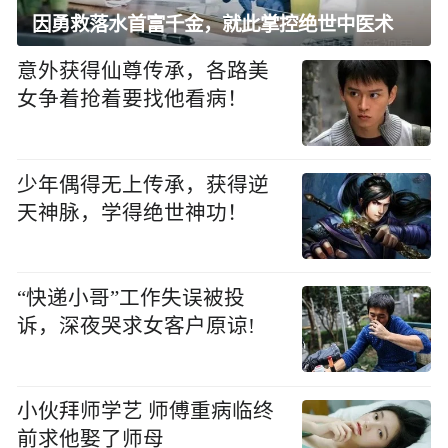
因勇救落水首富千金，就此掌控绝世中医术
意外获得仙尊传承，各路美
女争着抢着要找他看病！
少年偶得无上传承，获得逆
天神脉，学得绝世神功！
“快递小哥”工作失误被投
诉，深夜哭求女客户原谅!
小伙拜师学艺 师傅重病临终
前求他娶了师母