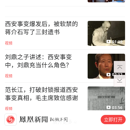
西安事变爆发后，被软禁的
蒋介石写了三封遗书
01:19
视频
刘鼎之子讲述：西安事变
中，刘鼎充当什么角色？
02:12
视频
范长江，打破封锁报道西安
事变真相，毛主席致信感谢
03:56
视频
立即打开
展开更多