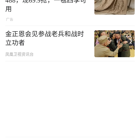
488，现69.9抢，一毯四季可
用
金正恩会见参战老兵和战时
立功者
凤凰卫视资讯台