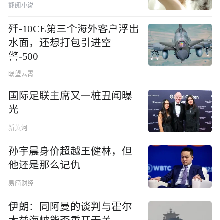
翻阅小说
歼-10CE第三个海外客户浮出
水面，还想打包引进空
警-500
瞩望云霄
国际足联主席又一桩丑闻曝
光
新黄河
孙宇晨身价超越王健林，但
他还是那么记仇
易简财经
伊朗：同阿曼的谈判与霍尔