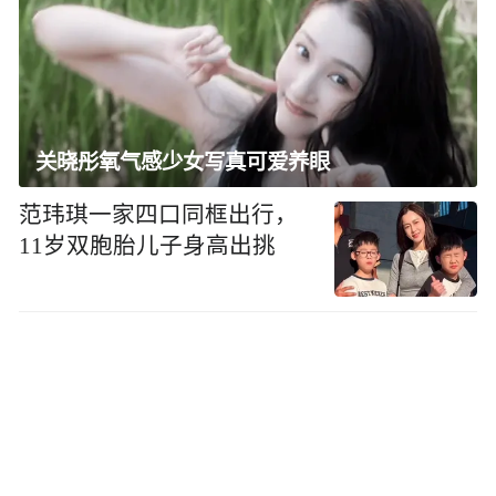
关晓彤氧气感少女写真可爱养眼
范玮琪一家四口同框出行，
11岁双胞胎儿子身高出挑