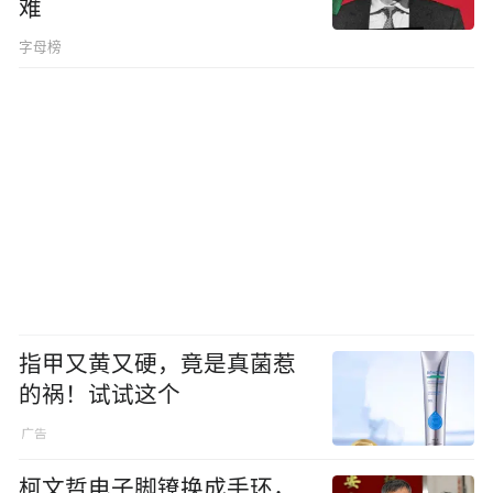
难
字母榜
指甲又黄又硬，竟是真菌惹
的祸！试试这个
柯文哲电子脚镣换成手环，