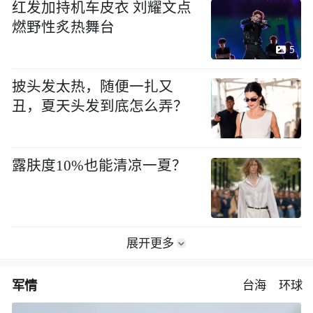
红发加持机车皮衣 刘耀文点
燃野性炙热舞台
5
披头发太热，随便一扎又
丑，夏天头发到底怎么弄？
露肤度10%也能清凉一夏？
展开更多
军情
台海
环球