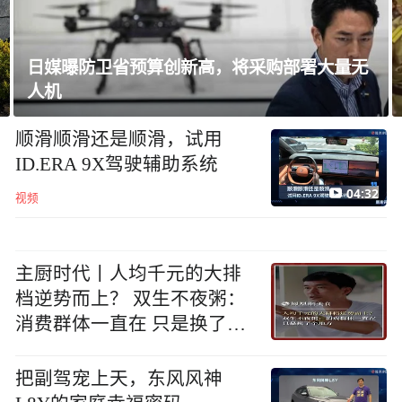
日媒曝防卫省预算创新高，将采购部署大量无
人机
顺滑顺滑还是顺滑，试用
ID.ERA 9X驾驶辅助系统
04:32
视频
主厨时代丨人均千元的大排
档逆势而上？ 双生不夜粥：
消费群体一直在 只是换了个
地方
把副驾宠上天，东风风神