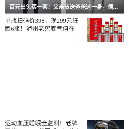
百元出头买一套！父亲节送爸爸这一身，儒雅有型还凉爽
单瓶扫码价398，现299元狂
囤6瓶！泸州老窖底气何在
运动血压睡眠全监测！老牌