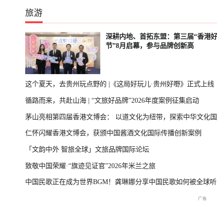
旅游
深耕内地、首拓东盟：第三届“香港
节”8月启幕，参与品牌创新高
这个夏天，去贵州玩点野的 |《这局好玩儿·贵州好嘢》正式上线
循路而来，共赴山海 | “文旅好品牌”2026年度案例征集启动
茅山亮相第四届香港文博会： 以道文化为纽带，探索中华文化
仁怀闪耀香港文博会，获颁中国酱酒文化国际传播创新案例
播新表达
「文韵中外 智旅全球」文旅品牌国际论坛
致敬中国荣耀·“旗迹见证官”2026年米兰之旅
中国民歌正在成为世界BGM！龚琳娜分享中国民歌如何被全球听