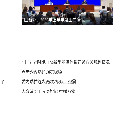
国新办：2026年上半年进出口情况
南宁市
）
？
体崩塌新闻发布
“十五五”时期加快新型能源体系建设有关规划情况
直击委内瑞拉强震现场
委内瑞拉连发两次7级以上强震
惨了
人文清华丨具身智能 智赋万物