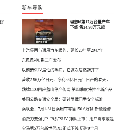
新车导购
迪？
理想i6第17万台量产车
下线 售24.98万元起
上汽集团与通用汽车续约，延长20年至2047年
东风风神L系三车发布
以前造SUV最怕的毛病，它这次居然避开了
营收2.96万亿日元、净利38亿日元：日产的春天，
魏牌CEO回应蓝山停产传闻 第四季度将推全新产品
回来了
美国公路交通安全局：研讨隐藏门手安全标准
乘联会：7月1-31日乘用车零售150.6万辆 新能源渗
消费力变强了？“9系”SUV 排队上市：用户需求或是
透率64.4%
宝马第5万台新世代iX3正式下线 历时9个月
主因