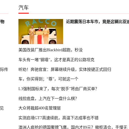
汽车
好物
近期震荡日本车市，竟是这辆比亚
美国改装厂推出Blackbird超跑，秒没
车头有一堵“钢墙”，这才是真正的公路坦克
国际传
听劝！奔驰官宣：屏幕继续升级，实体按键正式回归
车，你买得到；“尊”，可就这一个
L3强制国标来了，每次“脱手”将由厂商买单？
线控底盘，上汽在下一盘什么棋？
见
大众将裁超400名管理层
实测启境GT7高速续航，高温下达成率也不错
澳洲人疯抢的德国奢牌飞鹰，国内才89元？撤柜清仓，手慢无