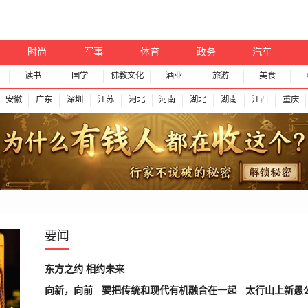
时尚
军事
体育
政务
汽车
读书
国学
佛教文化
酒业
旅游
美食
安徽
广东
深圳
江苏
河北
河南
湖北
湖南
江西
重庆
要闻
东方之约 相约未来
向新，向前
要把传统和现代有机融合在一起
太行山上新愚