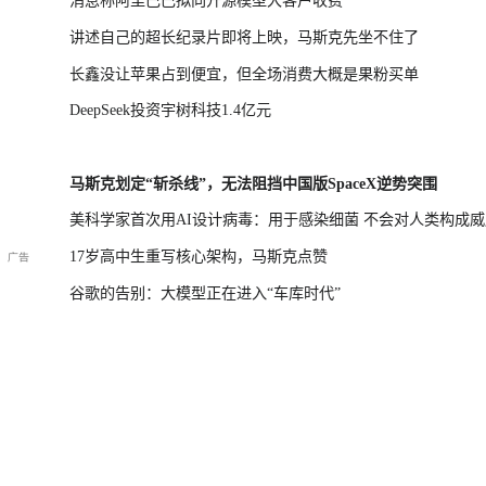
消息称阿里巴巴拟向开源模型大客户收费
讲述自己的超长纪录片即将上映，马斯克先坐不住了
长鑫没让苹果占到便宜，但全场消费大概是果粉买单
DeepSeek投资宇树科技1.4亿元
马斯克划定“斩杀线”，无法阻挡中国版SpaceX逆势突围
美科学家首次用AI设计病毒：用于感染细菌 不会对人类构成威
17岁高中生重写核心架构，马斯克点赞
谷歌的告别：大模型正在进入“车库时代”