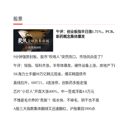
股票
午评：创业板指半日涨1.75%，PCB
新药概念集体爆发
9分钟强势封板，股市“吹哨人”突然改口，市场风向变了？
午评：恒指、恒科齐涨，半导体爆发，硬件设备上涨，房地产下
SK海力士手握88万亿韩元现金，爆买韩国债市
直线拉升，600721，4连涨停，创新药多股走强
芯片“小巨人”开盘大涨400%，中一签或浮盈4.6万元
不愧是毛巾界的“贵族”！吸水快、不掉毛、阴干也不臭
A股三大指数集体翻绿又迅速翻红，沪指重回3900点