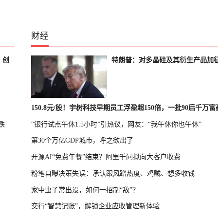
财经
、创
特朗普：对多晶硅及其衍生产品加
150.8元/股！宇树科技早期员工浮盈超150倍，一批90后千万
跌
“银行试点午休1.5小时”引热议，网友：“我午休你也午休”
诞生
第30个万亿GDP城市，呼之欲出了
开源AI“免费午餐”结束？阿里千问拟向大客户收费
粉笔自曝决策失误：承认跟风蹭热度、鸡贼、想多收钱
家中虫子常出没，如何一招制“敌”？
交行“智慧记账”，解锁企业应收管理新体验