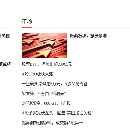
市场
征关税
医药板块，掀涨停潮
富豪或将
股票ETF，净流出超230亿元
A股CRO板块大涨
一签最多浮盈逾5万元，A股又见肉签
梁文锋，告别“价格屠夫”
2分钟涨停，600721，4连板
A股多家光伏龙头，回应“美国加征关税”
兆易创新涨超6%，成交额A股第一