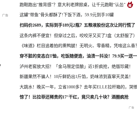
跑鞋跑出“推背感”？意大利老牌掀桌，让千元跑鞋“认怂”
这罐“带鱼”骨头都酥了!下饭下酒，59.9元到手10罐
凤凰最新报道
尊界MPV及华为新品发布会
扫码价2689，实际到手189元2瓶？五粮液股份这次让同行慌了
这条内裤不便宜！但穿过之后，咬咬牙又买了3盒（太舒服了
《味道》栏目追着拍的熏鸭腿！无明火、零香精，凭啥这么香
晓特别直
国新办：2026年上半年国民
重庆彭水山体崩塌救援现场
重庆彭水山
穿不脏的变态白T恤，吃饭随便造，油渍一抖没！79.9买一送一
经济运行情况
最新进展
会
？
泸州老窖放大招！「金马限定佳酿」近1折疯抢，绝版珍藏！
新疆果然不骗人！10斤鲜奶出1斤馅，奶味浓到直窜天灵盖！
大跳水！晚买一年，立省1000多？去年买ELLE拉杆箱的，哭
惊了！比拉菲还稀贵的17°干红，竟只卖几十块？酒圈疯抢