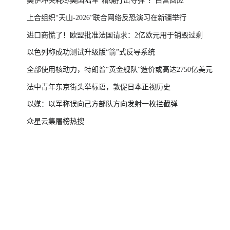
美伊冲突耗尽美国陆军“精确打击导弹”？白宫回应
上合组织“天山-2026”联合网络反恐演习在新疆举行
进口商慌了！欧盟批准法国请求：2亿欧元用于销毁过剩
以色列称成功测试升级版“箭”式反导系统
全部使用核动力，特朗普“黄金舰队”造价或高达2750亿美元
法中青年东京街头举标语，敦促日本正视历史
以媒：以军称误向己方部队方向发射一枚拦截弹
众星云集屠榜热搜