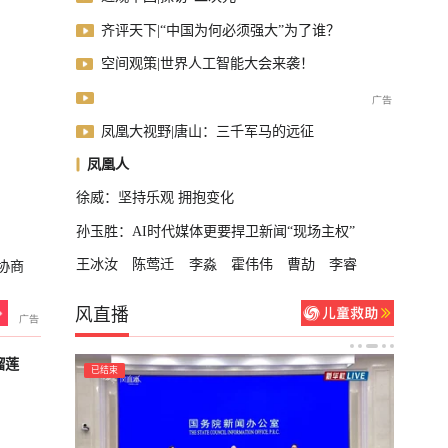
齐评天下|“中国为何必须强大”为了谁？
空间观策|世界人工智能大会来袭！
凤凰大视野|唐山：三千军马的远征
凤凰人
徐威：坚持乐观 拥抱变化
孙玉胜：AI时代媒体更要捍卫新闻“现场主权”
王冰汝
陈莺迁
李淼
霍伟伟
曹劼
李睿
协商
风直播
榴莲
已结束
已结束