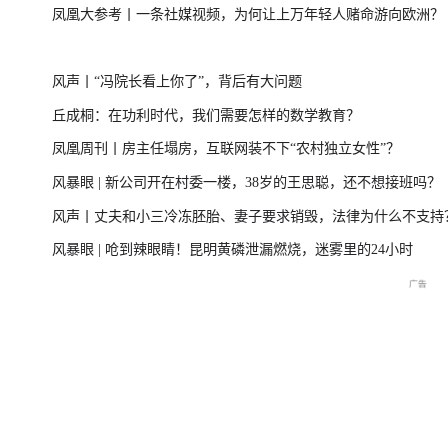
凤凰大参考丨一条社媒视频，为何让上万年轻人赌命游向欧洲？
台风“美莎克”致广西多地受灾 直击防城港救援一
美伊局势僵持 
风声丨“冯院长看上你了”，背后有大问题
线
丘成桐：在功利时代，我们需要怎样的数学教育？
凤凰周刊丨房主任塌房，互联网装不下“农村独立女性”？
直击海军舰艇编队在港开放
庆祝中国共产党成立105周
2026年菲尔兹奖揭
风暴眼 | 新公司开在村委一楼，38岁的王思聪，还不想接班吗？
交流现场
年大会特别报道
播
风声丨丈夫和小三冷冻胚胎、妻子要求销毁，法律为什么不支持
风暴眼 | 呛到辣眼睛！昆明黄磷泄漏燃烧，迷雾里的24小时