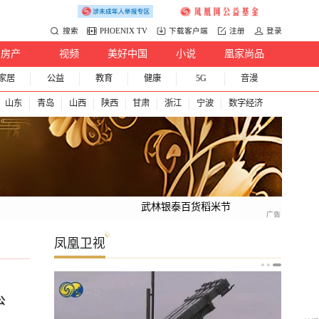
搜索
PHOENIX TV
下载客户端
注册
登录
房产
视频
美好中国
小说
凰家尚品
家居
公益
教育
健康
5G
音漫
山东
青岛
山西
陕西
甘肃
浙江
宁波
数字经济
武林银泰百货稻米节
凤凰卫视
公