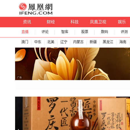
资讯
财经
科技
凤凰卫视
娱乐
直播
评论
智库
股票
数码
评测
澳门
中东
北美
辽宁
内蒙古
新疆
黑龙江
海南