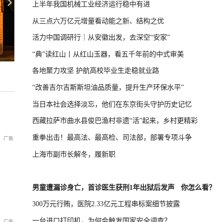
上半年我国机械工业经济运行稳中有进
从三点六万亿元增量看动能之新、结构之优
活力中国调研行｜从安徽出发，去深空“安家”
斯实施新一轮制裁
专家：朝鲜发射导弹，威慑日本意图
U17国足三连胜晋级半决赛
“典”读红山丨从红山玉器，看五千年前的中式审美
各地聚力攻坚 护航高校毕业生走稳就业路
“改善吉尔吉斯斯坦油品质量，提升生产环保水平”
当日本社会选择淡忘，他们在东京街头守护历史记忆
西藏拉萨市曲水县俊巴渔村非遗“活”起来，乡村更精彩
重拳出击！最高法、最高检、司法部，部署专项斗争
上海市副市长解冬，履新职
男童遭漏诊身亡，首诊医生获刑1年出狱后发声
你怎么看？
300万元行贿，医院2.33亿元工程串标案细节披露
一台进口打印机，为何会触发国家安全调查？