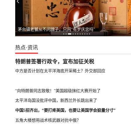
俄罗斯警告德国援乌：或招致灾难性后果
英国宣布对俄罗
茅台镇老饕从不问牌子，只问“有罗庆忠吗”
热点
·
资讯
特朗普签署行政令，宣布加征关税
中方是否计划在太平洋海底开采稀土？外交部回应
“向特朗普同志致敬！”美国超级抹红大赛开始了
太平洋岛国没批评中国，新西兰外长跳出来了
中国5招齐出，“要打疼美国，也要让美国学会掂量分寸”
五角大楼想用战术核武器对抗中俄？