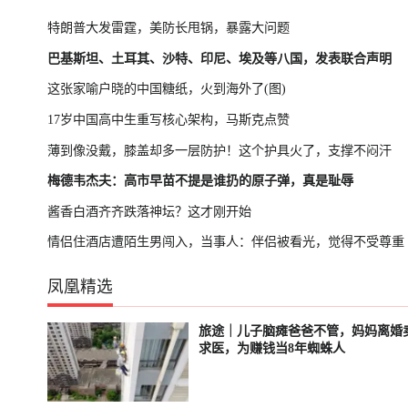
特朗普大发雷霆，美防长甩锅，暴露大问题
巴基斯坦、土耳其、沙特、印尼、埃及等八国，发表联合声明
这张家喻户晓的中国糖纸，火到海外了(图)
17岁中国高中生重写核心架构，马斯克点赞
薄到像没戴，膝盖却多一层防护！这个护具火了，支撑不闷汗
梅德韦杰夫：高市早苗不提是谁扔的原子弹，真是耻辱
酱香白酒齐齐跌落神坛？这才刚开始
情侣住酒店遭陌生男闯入，当事人：伴侣被看光，觉得不受尊重
凤凰精选
旅途｜儿子脑瘫爸爸不管，妈妈离婚
已结束
轮播中
求医，为赚钱当8年蜘蛛人