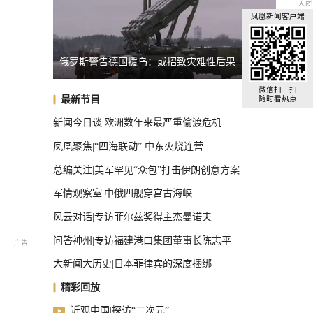
关闭
凤凰新闻客户端
明显
俄罗斯警告德国援乌：或招致灾难性后果
英国宣
全球汽车前十，中国占了三把椅子
微信扫一扫
最新节目
随时看热点
新闻今日谈|欧洲数年来最严重偷渡危机
凤凰聚焦|“四海联动” 中东火烧连营
总编关注|美军罕见“众包”打击伊朗创意方案
军情观察室|中俄四舰穿宫古海峡
风云对话|专访菲尔兹奖得主杰曼诺夫
问答神州|专访福建港口集团董事长陈志平
大新闻大历史|日本菲律宾的深度捆绑
精彩回放
近观中国|探访“二次元”