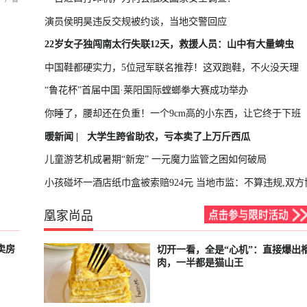
演员侯明昊违反交规被约谈，当地交警回应
22岁女子独闯南太行失联12天，救援人员：山中有大量蜱虫
中国鞋都硬实力，5位冠军联名推荐！这双跑鞋，不火没天理
“鲁花杯”首届中国·莱阳国际螳螂拳大赛成功举办
你睡了，腰却还在负重！一个9cm高的小东西，让它终于下班
暖新闻 |
大学生跨省助农，亏本卖了上万斤西瓜
儿童游艺机成暑期“新宠” 一元魔力监管之困如何破局
小孩碰坏一酒店纸巾盒被索赔924元 当地市监：不算违规,双方
凰家尚品
卖房
切开一看，全是“心机”：直接爆出
已结束
肉，一半都是猫山王