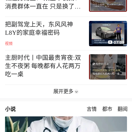
消费群体一直在 只是换了个
地方
把副驾宠上天，东风风神
L8Y的家庭幸福密码
07:09
视频
主厨时代丨中国最贵宵夜:双
生不夜粥 每晚都有人花两万
吃一桌
展开更多
小说
言情
都市
翻阅