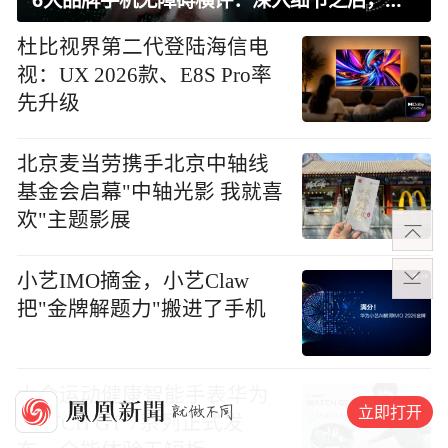
杜比视界第二代登陆海信电
视：UX 2026款、E8S Pro率
先升级
北京麦当劳携手北京中轴线
基金会启幕"中轴光影 我就喜
欢"主题影展
小艺IMO摘金，小艺Claw
把"金牌解题力"搬进了手机
大众运动健康智能手表华为
立即打开
WATCH GT 7系列正式发