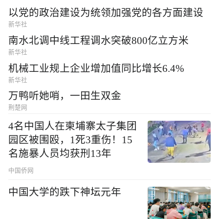
以党的政治建设为统领加强党的各方面建设
新华社
南水北调中线工程调水突破800亿立方米
新华社
机械工业规上企业增加值同比增长6.4%
新华社
万鸭听她哨，一田生双金
荆楚网
4名中国人在柬埔寨太子集团
园区被围殴，1死3重伤！15
名施暴人员均获刑13年
中国侨网
中国大学的跌下神坛元年