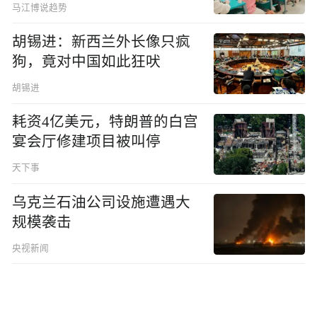
马江博说趋势
胡锡进：新西兰外长像只疯
狗，竟对中国如此狂吠
胡锡进
耗资4亿美元，特朗普的白宫
宴会厅修建项目被叫停
天下事
乌克兰石油公司设施遭遇大
规模袭击
央视新闻