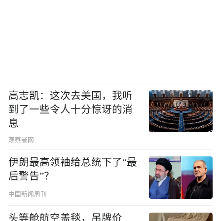
高志凯：这次去美国，我听
到了一些令人十分惊讶的消
息
观察者网
伊朗最高领袖给总统下了“最
后警告”？
中国新闻周刊
头等舱航空盖毯，吊牌价