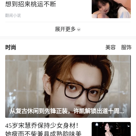
想到招来桃运不断
翻阅小说
展开更多
时尚
美容
服饰
从复古休闲到先锋正装，许凯解锁出道十周年大片
45岁宋慧乔保持少女身材！
她瘦而不柴兼具成熟韵味美