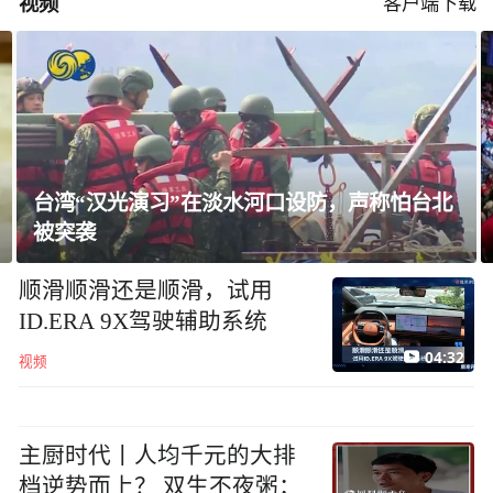
视频
客户端下载
台湾“汉光演习”在淡水河口设防，声称怕台北
被突袭
顺滑顺滑还是顺滑，试用
ID.ERA 9X驾驶辅助系统
04:32
视频
主厨时代丨人均千元的大排
档逆势而上？ 双生不夜粥：