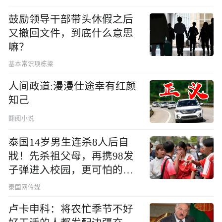
鼓励领导干部带头休假之后
又撤回文件，到底什么意思
嘛？
基本常识项栋梁
人间政道:漫漫仕途幸有红颜
知己
翻阅小说
泰国14岁男生连杀8人后自
戕！先杀祖父母，再携98发
子弹进入校园，更可怕的细
节公布了
泰国网传媒
卢卡申科：将农忙季节不好