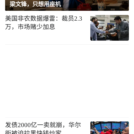
梁文锋，只想用座机
美国非农数据爆雷：裁员2.3
万，市场赌少加息
发债2000亿一卖就崩，华尔
街被迫拉黑快钱炒家