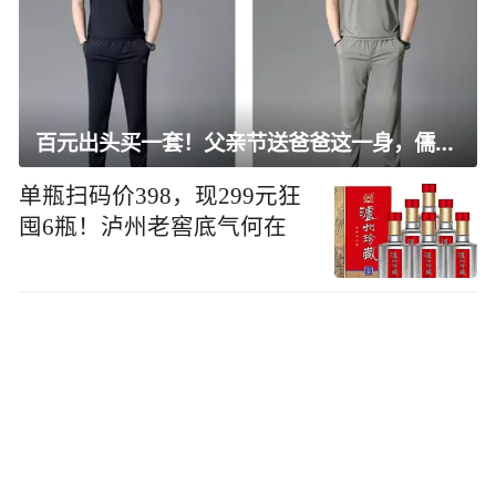
百元出头买一套！父亲节送爸爸这一身，儒雅有型还凉爽
单瓶扫码价398，现299元狂
囤6瓶！泸州老窖底气何在