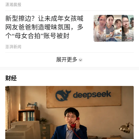
潇湘晨报
新型擦边？让未成年女孩喊
网友爸爸制造暧昧氛围，多
个“母女合拍”账号被封
澎湃新闻
展开更多
财经