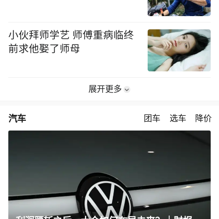
小伙拜师学艺 师傅重病临终
前求他娶了师母
展开更多
汽车
团车
选车
降价