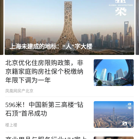
”字大楼
飘窗竟然能变身全屋C位 都
北京优化住房限购政策，非
京籍家庭购房社保个税缴纳
年限下调为一年
凤凰网房产北京
596米！中国新第三高楼“钻
石顶”首吊成功
9
楼上楼