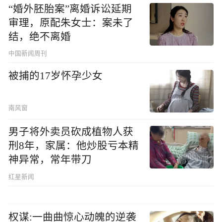
“婚外胚胎案”离婚诉讼延期
审理，原配朱女士：案未了
结，绝不离婚
中国新闻周刊
被捕的17岁怀孕少女
南风窗
男子将外卖员砍成植物人获
刑8年，家属：他炒股亏本精
神异常，常年带刀
红星新闻
权谋:一曲曲惊心动魄的逆袭