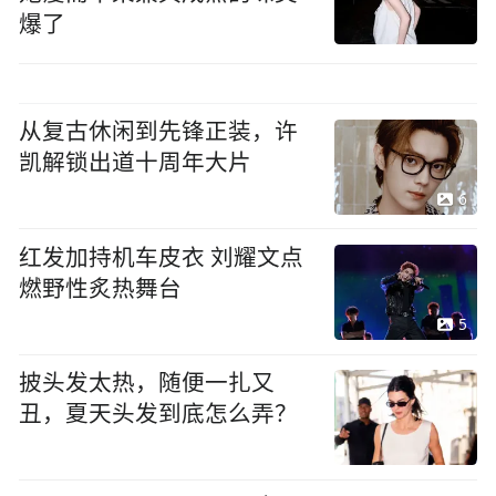
爆了
从复古休闲到先锋正装，许
凯解锁出道十周年大片
6
红发加持机车皮衣 刘耀文点
燃野性炙热舞台
5
披头发太热，随便一扎又
丑，夏天头发到底怎么弄？