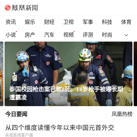
资讯
娱乐
财经
卫视
军事
科技
体育
小说
房产
汽车
视频
评测
时尚
泰国校园枪击案已致8死，14岁枪手被曝长期
遭霸凌
今日要闻
凤凰热榜
从四个维度读懂今年以来中国元首外交
央视新闻客户端