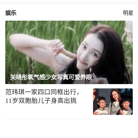
娱乐
明星
关晓彤氧气感少女写真可爱养眼
范玮琪一家四口同框出行，
11岁双胞胎儿子身高出挑