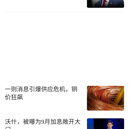
一则消息引爆供应危机，铜
价狂飙
沃什，被曝为9月加息敞开大