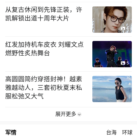
从复古休闲到先锋正装，许
凯解锁出道十周年大片
6
红发加持机车皮衣 刘耀文点
燃野性炙热舞台
5
高圆圆简约穿搭封神！越素
雅越动人，三套初秋夏末私
服松弛又大气
展开更多
军情
台海
环球