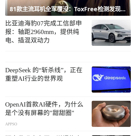
81款主流耳机全军覆没：ToxFree检测发现均含对人体有害化学物质
比亚迪海豹07完成工信部申
报：轴距2960mm，提供纯
电、插混双动力
DeepSeek 的“斩杀线”，正在
重塑AI行业的世界观
OpenAI首款AI硬件，为什么
是个没有屏幕的"甜甜圈"
APPSO