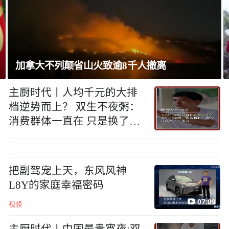
巴西将与阿根廷外交关系降为代办级
主厨时代丨人均千元的大排
档逆势而上？ 双生不夜粥：
消费群体一直在 只是换了个
地方
把副驾宠上天，东风风神
L8Y的家庭幸福密码
07:09
视频
主厨时代丨中国最贵宵夜:双