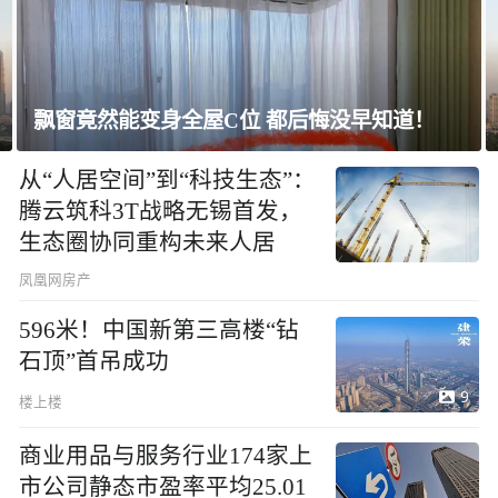
上海未建成的地标：“人”字大楼
从“人居空间”到“科技生态”：
腾云筑科3T战略无锡首发，
生态圈协同重构未来人居
凤凰网房产
596米！中国新第三高楼“钻
石顶”首吊成功
9
楼上楼
商业用品与服务行业174家上
市公司静态市盈率平均25.01