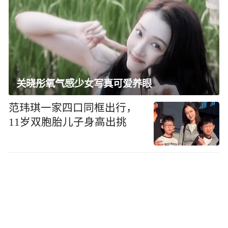
关晓彤氧气感少女写真可爱养眼
范玮琪一家四口同框出行，
11岁双胞胎儿子身高出挑