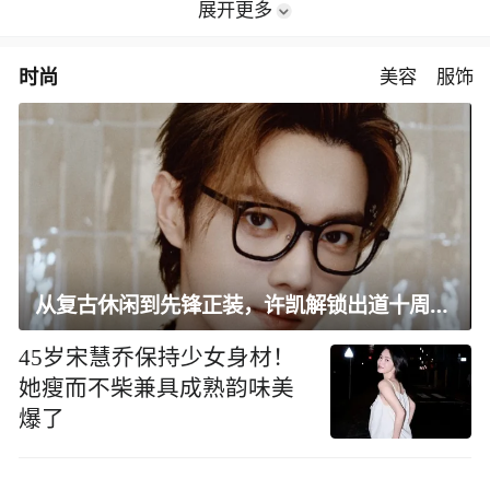
展开更多
时尚
美容
服饰
从复古休闲到先锋正装，许凯解锁出道十周年大片
45岁宋慧乔保持少女身材！
她瘦而不柴兼具成熟韵味美
爆了