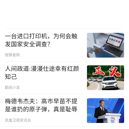
一台进口打印机，为何会触
发国家安全调查？
观察者网
人间政道:漫漫仕途幸有红颜
知己
翻阅小说
梅德韦杰夫：高市早苗不提
是谁扔的原子弹，真是耻辱
凤凰卫视资讯台