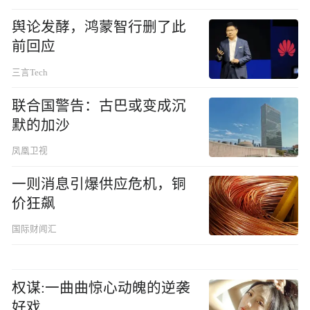
舆论发酵，鸿蒙智行删了此
前回应
三言Tech
联合国警告：古巴或变成沉
默的加沙
凤凰卫视
一则消息引爆供应危机，铜
价狂飙
国际财闻汇
权谋:一曲曲惊心动魄的逆袭
好戏