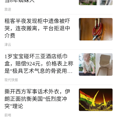
当8年蜘蛛人
旅途
租客半夜发现柜中遗像被吓
哭，连夜搬离，平台拒退中
介费
津云
1岁宝宝碰坏三亚酒店纸巾
盒，赔偿924元，价格表上称
是“极具艺术气息的骨瓷用
品”
现代快报
撕开西方军事话术外衣，伊
朗正面抗衡美国“低烈度冲
突”理论
前哨