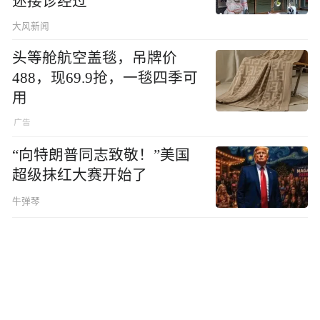
述接诊经过
大风新闻
头等舱航空盖毯，吊牌价
488，现69.9抢，一毯四季可
用
“向特朗普同志致敬！”美国
超级抹红大赛开始了
牛弹琴