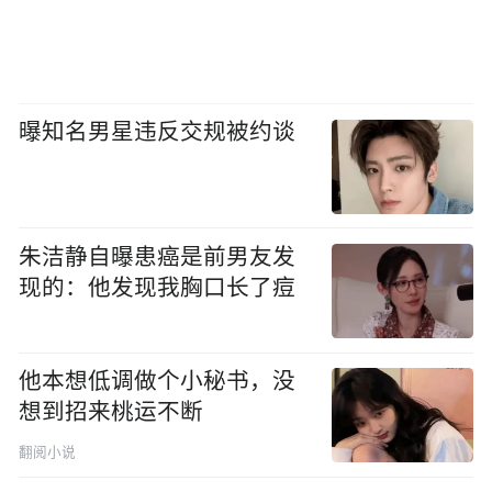
曝知名男星违反交规被约谈
朱洁静自曝患癌是前男友发
现的：他发现我胸口长了痘
他本想低调做个小秘书，没
想到招来桃运不断
翻阅小说