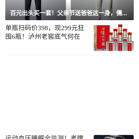
百元出头买一套！父亲节送爸爸这一身，儒雅有型还凉爽
单瓶扫码价398，现299元狂
囤6瓶！泸州老窖底气何在
运动血压睡眠全监测！老牌