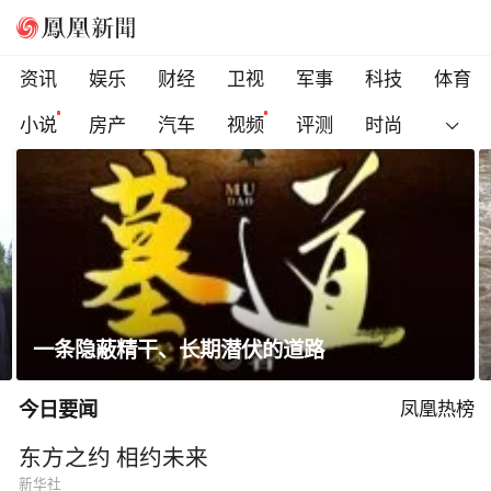
资讯
娱乐
财经
卫视
军事
科技
体育
小说
房产
汽车
视频
评测
时尚
网友称儿子在景区被冲走溺亡，质疑泄洪未提
前通知，当地回应
今日要闻
凤凰热榜
东方之约 相约未来
新华社