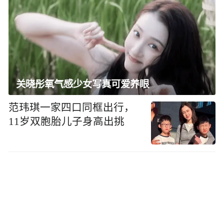
关晓彤氧气感少女写真可爱养眼
范玮琪一家四口同框出行，
11岁双胞胎儿子身高出挑