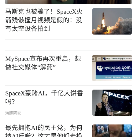
马斯克也被骗了！SpaceX火
箭残骸撞月视频是假的：没
有太空设备拍到
MySpace宣布再次重启，想
做社交媒体“解药”
SpaceX豪赌AI，千亿大饼香
吗？
海豚研究
最先拥抱AI的民主党，为何
被AI反噬？这才是他们走投