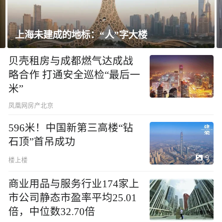
未建成的地标：“人”字大楼
飘窗竟然
贝壳租房与成都燃气达成战
略合作 打通安全巡检“最后一
米”
凤凰网房产北京
596米！中国新第三高楼“钻
石顶”首吊成功
9
楼上楼
商业用品与服务行业174家上
市公司静态市盈率平均25.01
倍，中位数32.70倍