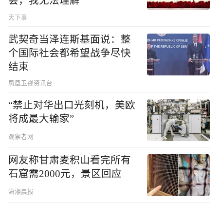
会，我无法理解
天下事
武契奇当泽连斯基面说：整
个国际社会都希望战争尽快
结束
凤凰卫视资讯台
“禁止对华出口光刻机，美欧
将成最大输家”
观察者网
网友称甘肃麦积山看完所有
石窟需2000元，景区回应
潇湘晨报