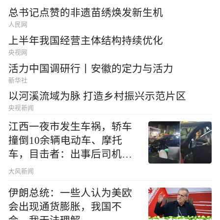
总书记点赞的非遗苗绣焕发新生机
人民网
上半年我国经营主体结构持续优化
央视网
活力中国调研行丨安徽的定力与活力
新华社
以河溪流域为脉 打造乡村振兴示范片区
央视新闻
江西一夜市发生车祸，轿车
撞倒10余辆电动车、摩托
车，目击者：出事后司机一
直坐车里
大风新闻
伊朗总统：一些人认为美欧
会出现通货膨胀，我国不