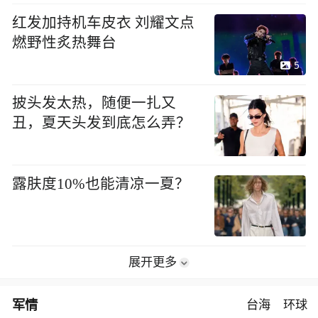
红发加持机车皮衣 刘耀文点
燃野性炙热舞台
5
披头发太热，随便一扎又
丑，夏天头发到底怎么弄？
露肤度10%也能清凉一夏？
展开更多
军情
台海
环球