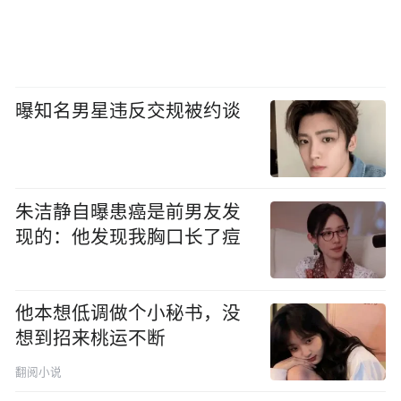
曝知名男星违反交规被约谈
朱洁静自曝患癌是前男友发
现的：他发现我胸口长了痘
他本想低调做个小秘书，没
想到招来桃运不断
翻阅小说