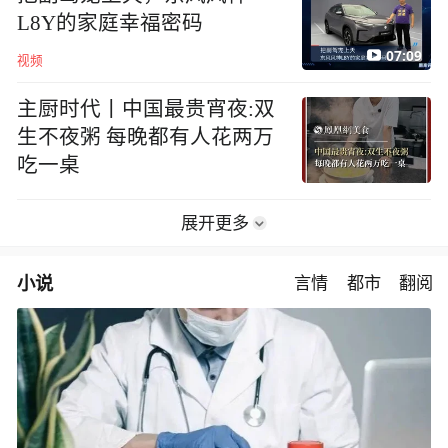
L8Y的家庭幸福密码
07:09
视频
主厨时代丨中国最贵宵夜:双
生不夜粥 每晚都有人花两万
吃一桌
展开更多
小说
言情
都市
翻阅