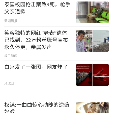
泰国校园枪击案致9死，枪手
父亲道歉
潇湘晨报
笑容独特的网红“老表”遗体
已找到，22万粉丝账号宣布
永久停更，亲属发声
极目新闻
白宫发了一张图，网友炸了
环球网
权谋:一曲曲惊心动魄的逆袭
好戏