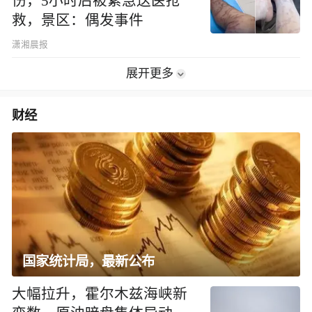
伤，5小时后被紧急送医抢
救，景区：偶发事件
潇湘晨报
展开更多
财经
国家统计局，最新公布
大幅拉升，霍尔木兹海峡新