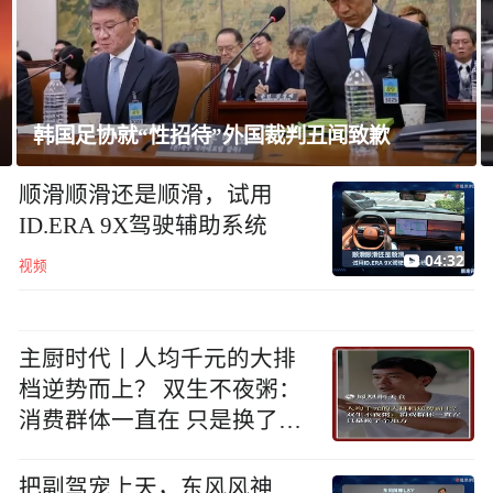
韩国足协就“性招待”外国裁判丑闻致歉
顺滑顺滑还是顺滑，试用
ID.ERA 9X驾驶辅助系统
04:32
视频
主厨时代丨人均千元的大排
档逆势而上？ 双生不夜粥：
消费群体一直在 只是换了个
地方
把副驾宠上天，东风风神