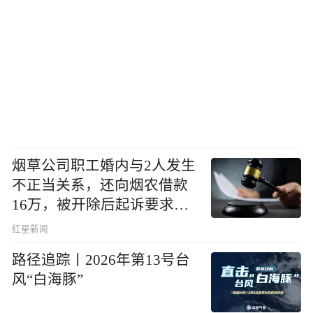
烟草公司职工婚内与2人发生
不正当关系，还向烟农借款
16万，被开除后起诉要求复
职，法院判了
红星新闻
路径追踪丨2026年第13号台
风“白海豚”