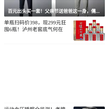
百元出头买一套！父亲节送爸爸这一身，儒雅有型还凉爽
单瓶扫码价398，现299元狂
囤6瓶！泸州老窖底气何在