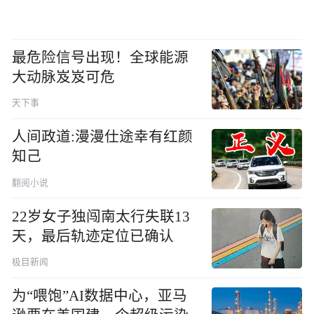
最危险信号出现！全球能源
大动脉岌岌可危
天下事
人间政道:漫漫仕途幸有红颜
知己
翻阅小说
22岁女子独闯南太行失联13
天，最后轨迹定位已确认
极目新闻
为“喂饱”AI数据中心，亚马