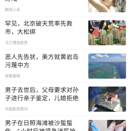
翻阅小说
罕见，北京破天荒率先救
市，大松绑
马江博说趋势
恶人先告状，美方就黄岩岛
污蔑中方
观察者网
男子去世后，父母要求对孙
子进行亲子鉴定，儿媳拒绝
中国新闻周刊
男子在日照海滩被沙蜇蜇