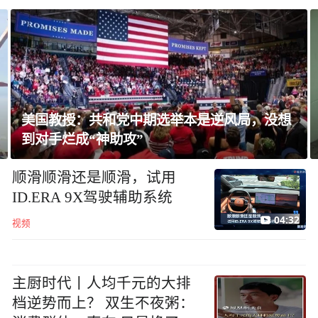
授：共和党中期选举本是逆风局，没想
泰国校园枪
成“神助攻”
遭霸凌
顺滑顺滑还是顺滑，试用
ID.ERA 9X驾驶辅助系统
04:32
视频
主厨时代丨人均千元的大排
档逆势而上？ 双生不夜粥：