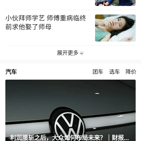
小伙拜师学艺 师傅重病临终
前求他娶了师母
展开更多
汽车
团车
选车
降价
利润腰斩之后，大众如何布局未来？｜财报全视角