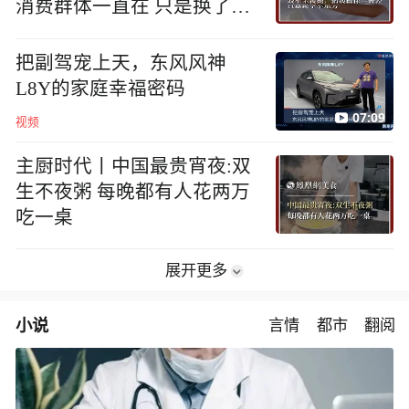
消费群体一直在 只是换了个
地方
把副驾宠上天，东风风神
L8Y的家庭幸福密码
07:09
视频
主厨时代丨中国最贵宵夜:双
生不夜粥 每晚都有人花两万
吃一桌
展开更多
小说
言情
都市
翻阅