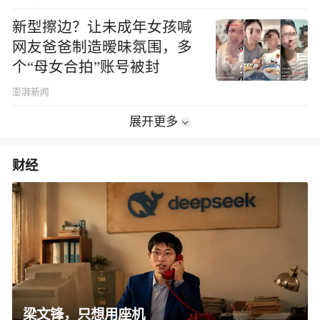
新型擦边？让未成年女孩喊
网友爸爸制造暧昧氛围，多
个“母女合拍”账号被封
澎湃新闻
展开更多
财经
梁文锋，只想用座机