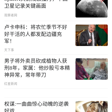
卫星记录关键画面
观察者网
卢卡申科：将农忙季节不好
好干活的人都发配边疆充
军！
天下事
男子将外卖员砍成植物人获
刑8年，家属：他炒股亏本精
神异常，常年带刀
红星新闻
权谋:一曲曲惊心动魄的逆袭
好戏