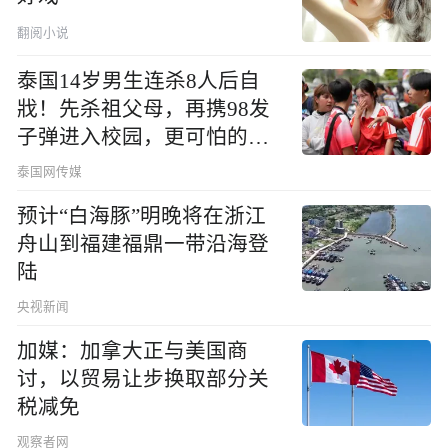
翻阅小说
泰国14岁男生连杀8人后自
戕！先杀祖父母，再携98发
子弹进入校园，更可怕的细
节公布了
泰国网传媒
预计“白海豚”明晚将在浙江
舟山到福建福鼎一带沿海登
陆
央视新闻
加媒：加拿大正与美国商
讨，以贸易让步换取部分关
税减免
观察者网