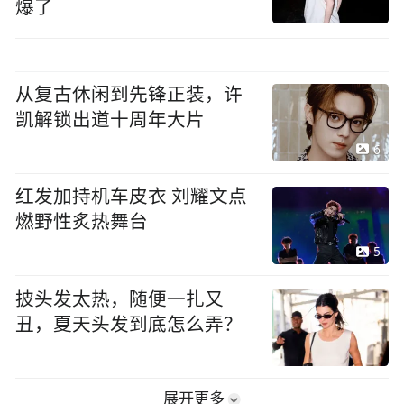
爆了
从复古休闲到先锋正装，许
凯解锁出道十周年大片
6
红发加持机车皮衣 刘耀文点
燃野性炙热舞台
5
披头发太热，随便一扎又
丑，夏天头发到底怎么弄？
展开更多