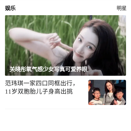
娱乐
明星
关晓彤氧气感少女写真可爱养眼
范玮琪一家四口同框出行，
11岁双胞胎儿子身高出挑