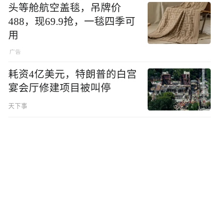
头等舱航空盖毯，吊牌价
488，现69.9抢，一毯四季可
用
耗资4亿美元，特朗普的白宫
宴会厅修建项目被叫停
天下事