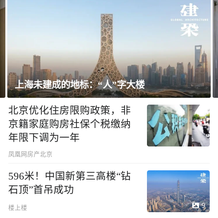
海未建成的地标：“人”字大楼
飘窗竟
北京优化住房限购政策，非
京籍家庭购房社保个税缴纳
年限下调为一年
凤凰网房产北京
596米！中国新第三高楼“钻
石顶”首吊成功
9
楼上楼