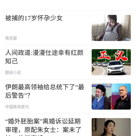
被捕的17岁怀孕少女
南风窗
人间政道:漫漫仕途幸有红颜
知己
翻阅小说
伊朗最高领袖给总统下了“最
后警告”？
中国新闻周刊
“婚外胚胎案”离婚诉讼延期
审理，原配朱女士：案未了