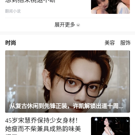
翻阅小说
展开更多
时尚
美容
服饰
从复古休闲到先锋正装，许凯解锁出道十周年大片
45岁宋慧乔保持少女身材！
她瘦而不柴兼具成熟韵味美