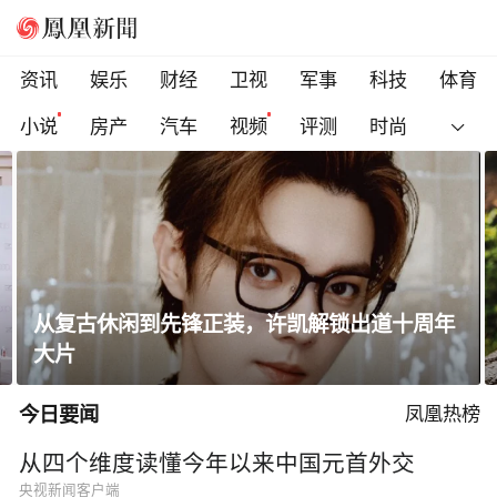
资讯
娱乐
财经
卫视
军事
科技
体育
小说
房产
汽车
视频
评测
时尚
休闲到先锋正装，许凯解锁出道十周年
瑞士军工品
脚 ，征服
今日要闻
凤凰热榜
从四个维度读懂今年以来中国元首外交
央视新闻客户端