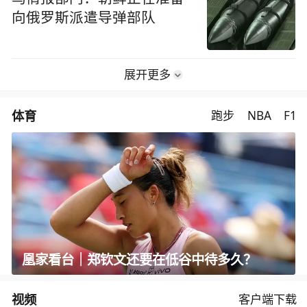
向俄罗斯派遣导弹部队
展开更多
体育
跑步
NBA
F1
凰家看台｜郑钦文还要在低谷中待多久？
视频
客户端下载