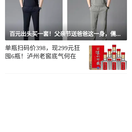
百元出头买一套！父亲节送爸爸这一身，儒雅有型还凉爽
单瓶扫码价398，现299元狂
囤6瓶！泸州老窖底气何在