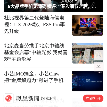
6大品牌手机无障碍横评：深入细节之后，似乎只有苹果能挺住？｜ 看见2026
杜比视界第二代登陆海信电
视：UX 2026款、E8S Pro率
先升级
北京麦当劳携手北京中轴线
基金会启幕"中轴光影 我就喜
欢"主题影展
小艺IMO摘金，小艺Claw
把"金牌解题力"搬进了手机
立即打开
大众运动健康智能手表华为