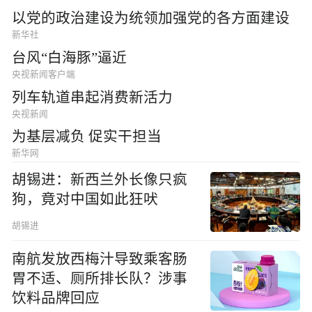
以党的政治建设为统领加强党的各方面建设
新华社
台风“白海豚”逼近
央视新闻客户端
列车轨道串起消费新活力
央视新闻
为基层减负 促实干担当
新华网
胡锡进：新西兰外长像只疯
狗，竟对中国如此狂吠
胡锡进
南航发放西梅汁导致乘客肠
胃不适、厕所排长队？涉事
饮料品牌回应