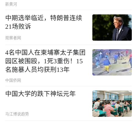
新黄河
中期选举临近，特朗普连续
21场败诉
观察者网
4名中国人在柬埔寨太子集团
园区被围殴，1死3重伤！15
名施暴人员均获刑13年
中国侨网
中国大学的跌下神坛元年
马江博说趋势