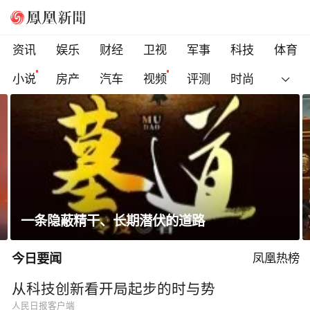
资讯
娱乐
财经
卫视
军事
科技
体育
小说
房产
汽车
视频
评测
时尚
科索沃总理遭反对派议员扔鸡蛋，直播被紧急
切断
今日要闻
凤凰热榜
从科技创新看开局起步的时与势
人民日报客户端