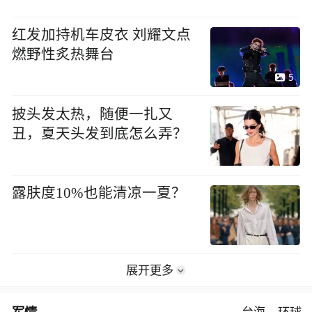
红发加持机车皮衣 刘耀文点
燃野性炙热舞台
5
披头发太热，随便一扎又
丑，夏天头发到底怎么弄？
露肤度10%也能清凉一夏？
展开更多
军情
台海
环球