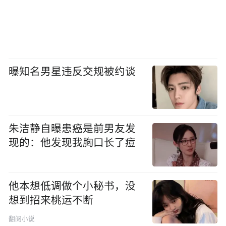
曝知名男星违反交规被约谈
朱洁静自曝患癌是前男友发
现的：他发现我胸口长了痘
他本想低调做个小秘书，没
想到招来桃运不断
翻阅小说