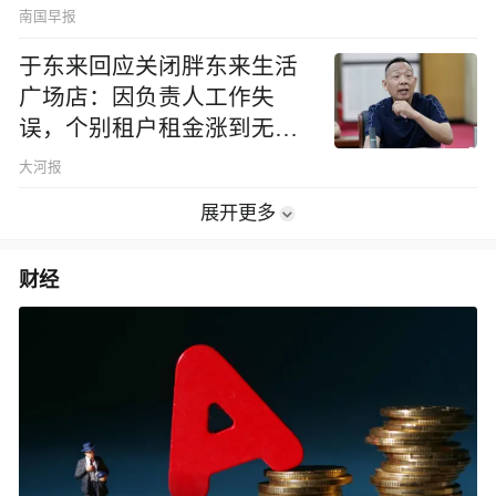
南国早报
于东来回应关闭胖东来生活
广场店：因负责人工作失
误，个别租户租金涨到无法
想象
大河报
展开更多
财经