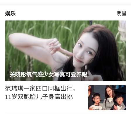
娱乐
明星
关晓彤氧气感少女写真可爱养眼
范玮琪一家四口同框出行，
11岁双胞胎儿子身高出挑