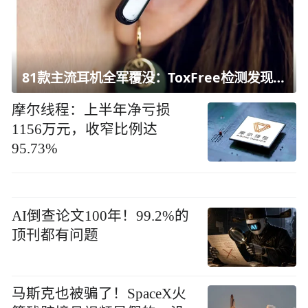
81款主流耳机全军覆没：ToxFree检测发现均含对人体有害化学物质
摩尔线程：上半年净亏损
1156万元，收窄比例达
95.73%
AI倒查论文100年！99.2%的
顶刊都有问题
马斯克也被骗了！SpaceX火