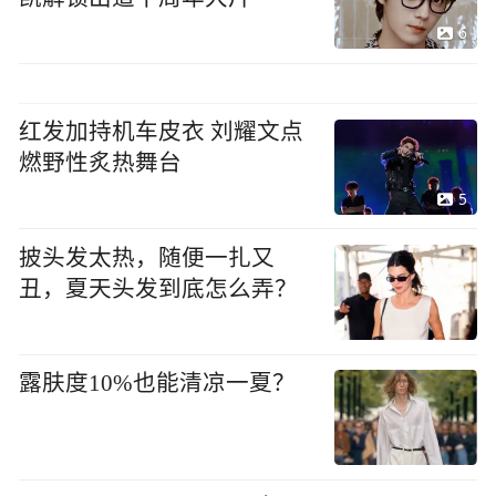
6
红发加持机车皮衣 刘耀文点
燃野性炙热舞台
5
披头发太热，随便一扎又
丑，夏天头发到底怎么弄？
露肤度10%也能清凉一夏？