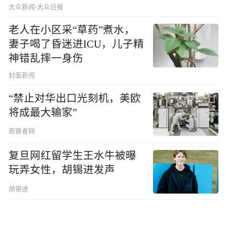
大众新闻-大众日报
老人在小区采“草药”煮水，
妻子喝了昏迷进ICU，儿子精
神错乱摔一身伤
封面新闻
“禁止对华出口光刻机，美欧
将成最大输家”
观察者网
复旦网红留学生王水牛被曝
玩弄女性，胡锡进发声
胡锡进