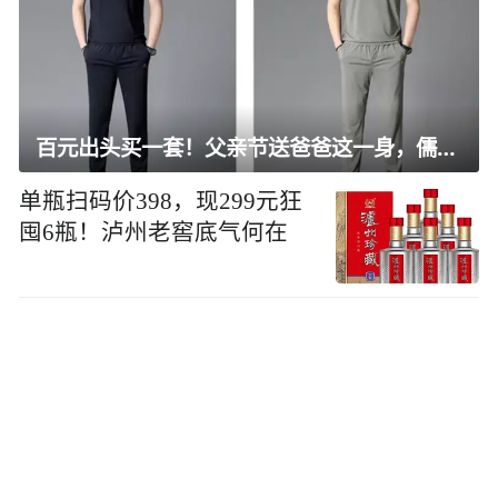
百元出头买一套！父亲节送爸爸这一身，儒雅有型还凉爽
单瓶扫码价398，现299元狂
囤6瓶！泸州老窖底气何在