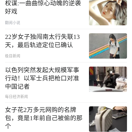
权谋:一曲曲惊心动魄的逆袭
好戏
翻阅小说
22岁女子独闯南太行失联13
天，最后轨迹定位已确认
极目新闻
以色列突然发起大规模军事
行动！以军士兵把枪口对准
中国记者
每日经济新闻
女子花2万多元网购的名牌
包，竟是1年前自己被偷的那
个