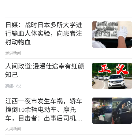
日媒：战时日本多所大学进
行输血人体实验，向患者注
射动物血
澎湃新闻
人间政道:漫漫仕途幸有红颜
知己
翻阅小说
江西一夜市发生车祸，轿车
撞倒10余辆电动车、摩托
车，目击者：出事后司机一
直坐车里
大风新闻