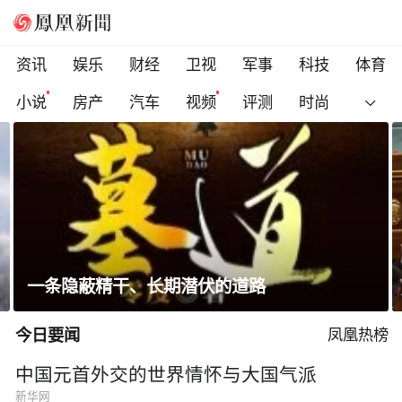
资讯
娱乐
财经
卫视
军事
科技
体育
小说
房产
汽车
视频
评测
时尚
科索沃总理遭反对派议员扔鸡蛋，直播被紧急
切断
今日要闻
凤凰热榜
中国元首外交的世界情怀与大国气派
新华网