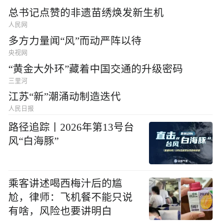
总书记点赞的非遗苗绣焕发新生机
人民网
多方力量闻“风”而动严阵以待
央视网
“黄金大外环”藏着中国交通的升级密码
三里河
江苏“新”潮涌动制造迭代
人民日报
路径追踪丨2026年第13号台
风“白海豚”
乘客讲述喝西梅汁后的尴
尬，律师：飞机餐不能只说
有啥，风险也要讲明白