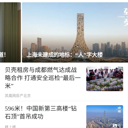
上海未建成的地标：“人”字大楼
贝壳租房与成都燃气达成战
略合作 打通安全巡检“最后一
米”
凤凰网房产北京
596米！中国新第三高楼“钻
石顶”首吊成功
9
楼上楼