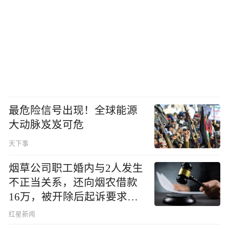
最危险信号出现！全球能源
大动脉岌岌可危
天下事
烟草公司职工婚内与2人发生
不正当关系，还向烟农借款
16万，被开除后起诉要求复
职，法院判了
红星新闻