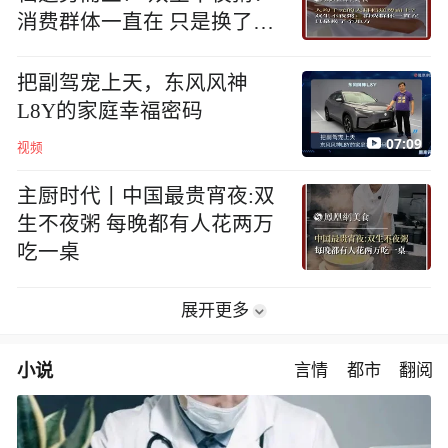
消费群体一直在 只是换了个
地方
把副驾宠上天，东风风神
L8Y的家庭幸福密码
07:09
视频
主厨时代丨中国最贵宵夜:双
生不夜粥 每晚都有人花两万
吃一桌
展开更多
小说
言情
都市
翻阅