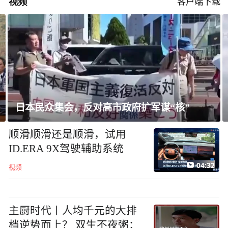
视频
客户端下载
美媒：五角大楼敦促国防企业加快武器生产
顺滑顺滑还是顺滑，试用
ID.ERA 9X驾驶辅助系统
04:32
视频
主厨时代丨人均千元的大排
档逆势而上？ 双生不夜粥：