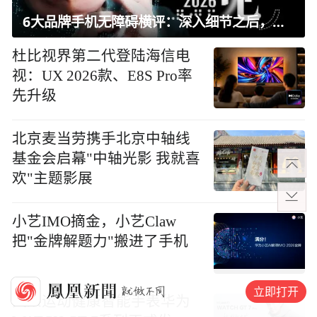
6大品牌手机无障碍横评：深入细节之后，似乎只有苹果能挺住？｜ 看见2026
杜比视界第二代登陆海信电
视：UX 2026款、E8S Pro率
先升级
北京麦当劳携手北京中轴线
基金会启幕"中轴光影 我就喜
欢"主题影展
小艺IMO摘金，小艺Claw
把"金牌解题力"搬进了手机
立即打开
大众运动健康智能手表华为