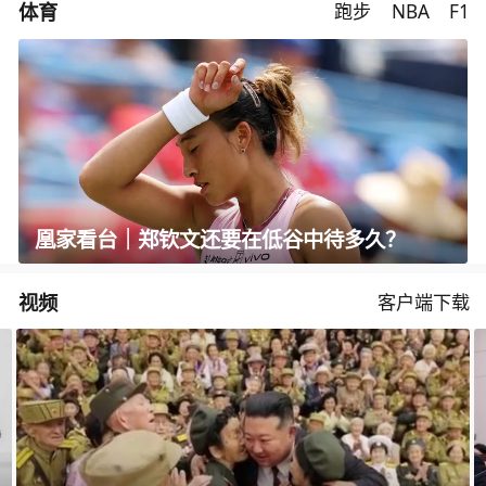
体育
跑步
NBA
F1
凰家看台｜郑钦文还要在低谷中待多久？
视频
客户端下载