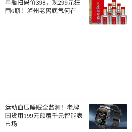
单瓶扫码价398，现299元狂
囤6瓶！泸州老窖底气何在
运动血压睡眠全监测！老牌
国货用199元颠覆千元智能表
市场