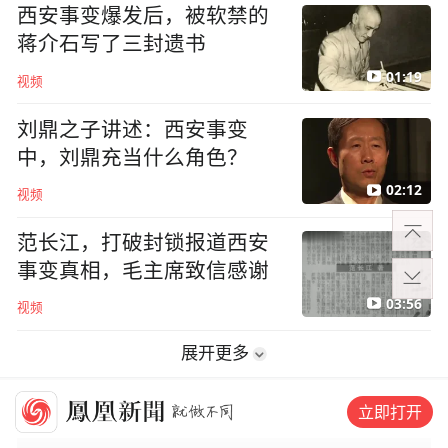
西安事变爆发后，被软禁的
蒋介石写了三封遗书
01:19
视频
刘鼎之子讲述：西安事变
中，刘鼎充当什么角色？
02:12
视频
范长江，打破封锁报道西安
事变真相，毛主席致信感谢
03:56
视频
展开更多
社会
立即打开