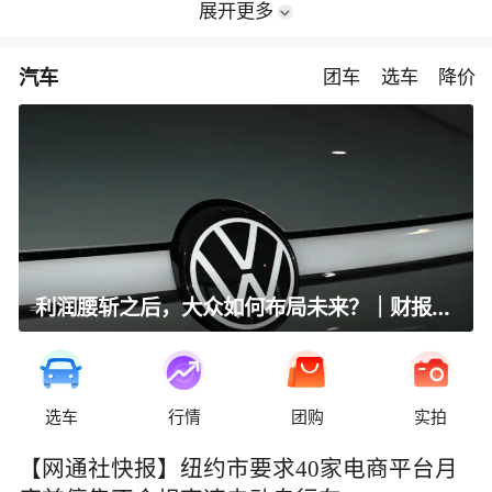
展开更多
汽车
团车
选车
降价
利润腰斩之后，大众如何布局未来？｜财报全视角
选车
行情
团购
实拍
【网通社快报】纽约市要求40家电商平台月