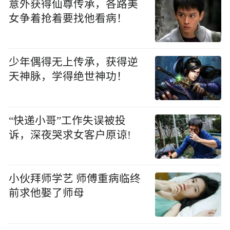
意外获得仙尊传承，各路美
女争着抢着要找他看病！
少年偶得无上传承，获得逆
天神脉，学得绝世神功！
“快递小哥”工作失误被投
诉，深夜哭求女客户原谅!
小伙拜师学艺 师傅重病临终
前求他娶了师母