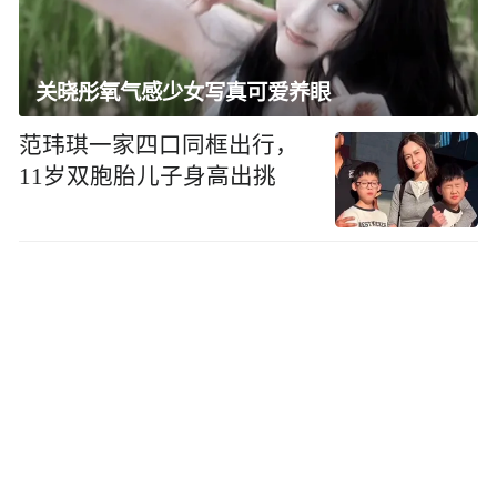
关晓彤氧气感少女写真可爱养眼
范玮琪一家四口同框出行，
11岁双胞胎儿子身高出挑