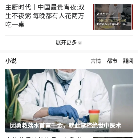
主厨时代丨中国最贵宵夜:双
生不夜粥 每晚都有人花两万
吃一桌
展开更多
小说
言情
都市
翻阅
因勇救落水首富千金，就此掌控绝世中医术