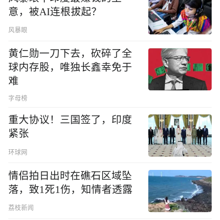
意，被AI连根拔起？
风暴眼
黄仁勋一刀下去，砍碎了全
球内存股，唯独长鑫幸免于
难
字母榜
重大协议！三国签了，印度
紧张
环球网
情侣拍日出时在礁石区域坠
落，致1死1伤，知情者透露
荔枝新闻