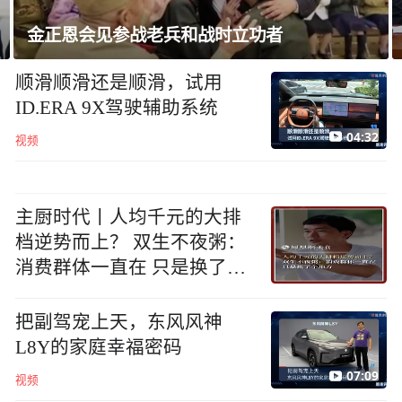
韩国足协就“性招待”外国裁判丑闻致歉
顺滑顺滑还是顺滑，试用
ID.ERA 9X驾驶辅助系统
04:32
视频
主厨时代丨人均千元的大排
档逆势而上？ 双生不夜粥：
消费群体一直在 只是换了个
地方
把副驾宠上天，东风风神
L8Y的家庭幸福密码
07:09
视频