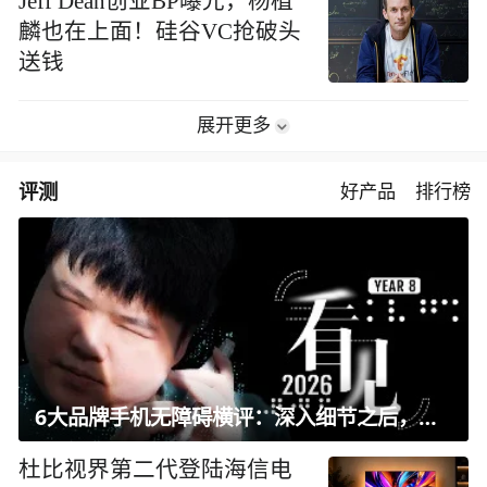
Jeff Dean创业BP曝光，杨植
麟也在上面！硅谷VC抢破头
送钱
展开更多
评测
好产品
排行榜
6大品牌手机无障碍横评：深入细节之后，似乎只有苹果能挺住？｜ 看见2026
杜比视界第二代登陆海信电