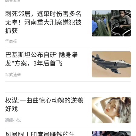
瞩望云霄
刺死邻居，逃窜时伤害多名
无辜！河南重大刑案嫌犯被
抓获
华商报
巴基斯坦公布自研“隐身枭
龙”方案，3年后首飞
军武速递
权谋:一曲曲惊心动魄的逆袭
好戏
翻阅小说
风暴眼丨印度最赚钱的生