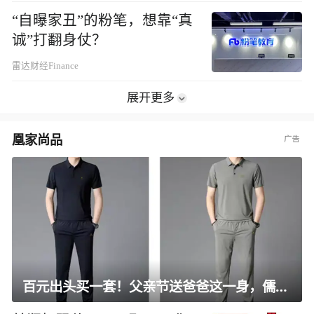
“自曝家丑”的粉笔，想靠“真
诚”打翻身仗？
雷达财经Finance
展开更多
凰家尚品
百元出头买一套！父亲节送爸爸这一身，儒雅有型还凉爽