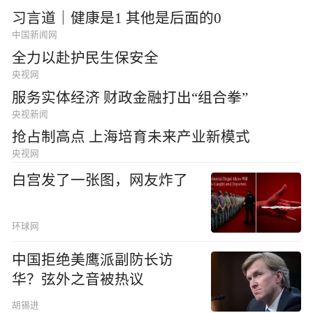
习言道｜健康是1 其他是后面的0
中国新闻网
全力以赴护民生保安全
央视网
服务实体经济 财政金融打出“组合拳”
央视新闻
抢占制高点 上海培育未来产业新模式
央视网
白宫发了一张图，网友炸了
环球网
中国拒绝美鹰派副防长访
华？弦外之音被热议
胡锡进