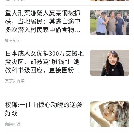
重大刑案嫌疑人夏某钢被抓
获，当地居民：其逃亡途中
多次潜入村民家中偷食物被
发现
红星新闻
日本成人女优捐300万支援地
震灾区，却被骂“脏钱”！她
教科书级回应，直接圈粉无
数
东京新青年
权谋:一曲曲惊心动魄的逆袭
好戏
翻阅小说