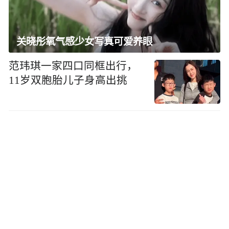
关晓彤氧气感少女写真可爱养眼
范玮琪一家四口同框出行，
11岁双胞胎儿子身高出挑