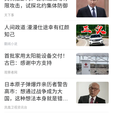
限攻击，试探北约集体防御
天下事
人间政道:漫漫仕途幸有红颜
知己
翻阅小说
首批家用太阳能设备交付！
古巴：感谢中方支持
观察者网
日本原子弹爆炸亲历者警告
高市：想通过战争成为大
国，这种想法本身就是错误
的
凤凰卫视资讯台