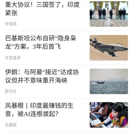
重大协议！三国签了，印度
紧张
环球网
巴基斯坦公布自研“隐身枭
龙”方案，3年后首飞
军武速递
伊朗：与阿曼“接近”达成协
议但并不意味重开海峡
新华社
风暴眼丨印度最赚钱的生
意，被AI连根拔起？
风暴眼