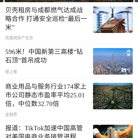
贝壳租房与成都燃气达成战
略合作 打通安全巡检“最后一
米”
凤凰网房产北京
596米！中国新第三高楼“钻
石顶”首吊成功
9
楼上楼
商业用品与服务行业174家上
市公司静态市盈率平均25.01
倍，中位数32.70倍
金融界
报道：TikTok加速中国高管
对美国电商业务接管进程