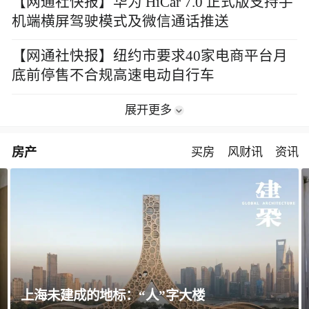
【网通社快报】华为 HiCar 7.0 正式版支持手
机端横屏驾驶模式及微信通话推送
【网通社快报】纽约市要求40家电商平台月
底前停售不合规高速电动自行车
展开更多
房产
买房
风财讯
资讯
飘窗竟然能变身全屋C位 都后悔没早知道！