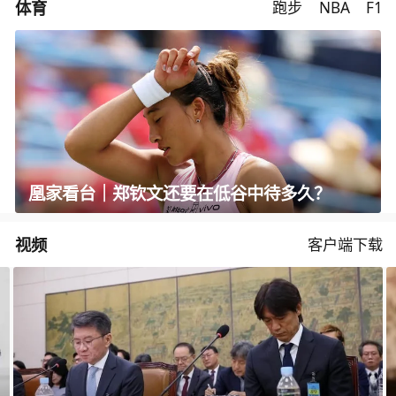
体育
跑步
NBA
F1
凰家看台｜郑钦文还要在低谷中待多久？
视频
客户端下载