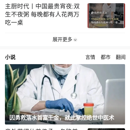
主厨时代丨中国最贵宵夜:双
生不夜粥 每晚都有人花两万
吃一桌
展开更多
小说
言情
都市
翻阅
因勇救落水首富千金，就此掌控绝世中医术