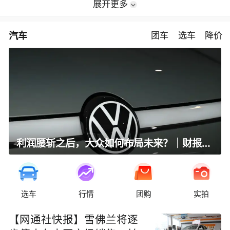
展开更多
汽车
团车
选车
降价
利润腰斩之后，大众如何布局未来？｜财报全视角
选车
行情
团购
实拍
【网通社快报】雪佛兰将逐