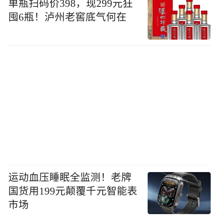
单瓶扫码价398，现299元狂
囤6瓶！泸州老窖底气何在
运动血压睡眠全监测！老牌
国货用199元颠覆千元智能表
市场