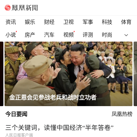
资讯
娱乐
财经
卫视
军事
科技
体育
小说
房产
汽车
视频
评测
时尚
高圆圆晒出游随拍笑容明媚状态松弛
今日要闻
凤凰热榜
三个关键词，读懂中国经济“半年答卷”
人民日报客户端