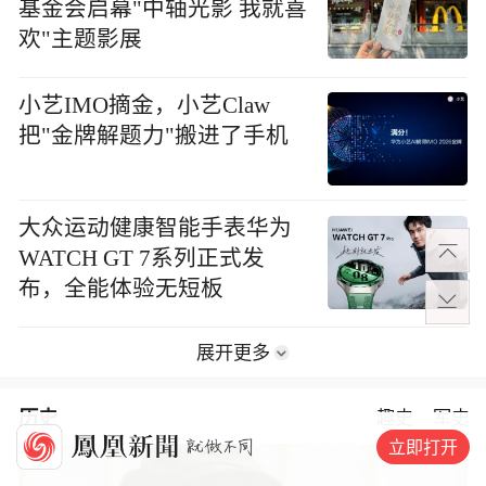
基金会启幕"中轴光影 我就喜
欢"主题影展
小艺IMO摘金，小艺Claw
把"金牌解题力"搬进了手机
大众运动健康智能手表华为
WATCH GT 7系列正式发
布，全能体验无短板
展开更多
历史
趣史
军史
立即打开