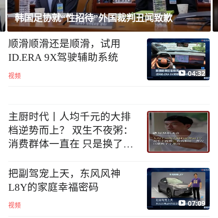
美媒：美军参联会主席考虑退出伊战方案
顺滑顺滑还是顺滑，试用
ID.ERA 9X驾驶辅助系统
04:32
视频
主厨时代丨人均千元的大排
档逆势而上？ 双生不夜粥：
消费群体一直在 只是换了个
地方
把副驾宠上天，东风风神
L8Y的家庭幸福密码
07:09
视频