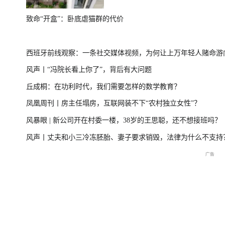
致命“开盒”：卧底虐猫群的代价
台风“美莎克”致广西多地受灾 直击防城港救援一
美伊局势僵持 
西班牙前线观察：一条社交媒体视频，为何让上万年轻人赌命游
线
风声丨“冯院长看上你了”，背后有大问题
洲？
丘成桐：在功利时代，我们需要怎样的数学教育？
直击海军舰艇编队在港开放
庆祝中国共产党成立105周
2026年菲尔兹奖揭
凤凰周刊丨房主任塌房，互联网装不下“农村独立女性”？
交流现场
年大会特别报道
播
风暴眼 | 新公司开在村委一楼，38岁的王思聪，还不想接班吗？
风声丨丈夫和小三冷冻胚胎、妻子要求销毁，法律为什么不支持