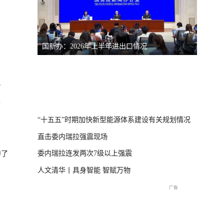
国新办：2026年上半年进出口情况
南宁市
）
？
体崩塌新闻发布
“十五五”时期加快新型能源体系建设有关规划情况
直击委内瑞拉强震现场
委内瑞拉连发两次7级以上强震
惨了
人文清华丨具身智能 智赋万物