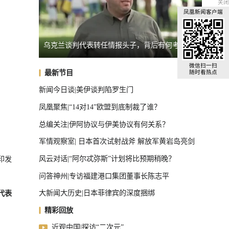
关闭
凤凰新闻客户端
有何考量？
日本民众游行，抗议政府修改“无核三原则”
台湾“
U17国足三连胜晋级半决赛
微信扫一扫
最新节目
随时看热点
新闻今日谈|美伊谈判陷罗生门
凤凰聚焦|“14对14”欧盟到底制裁了谁？
总编关注|伊阿协议与伊美协议有何关系？
军情观察室| 日本首次试射战斧 解放军黄岩岛亮剑
风云对话|“阿尔忒弥斯”计划将比预期稍晚？
印发
问答神州|专访福建港口集团董事长陈志平
大新闻大历史|日本菲律宾的深度捆绑
代表
精彩回放
近观中国|探访“二次元”