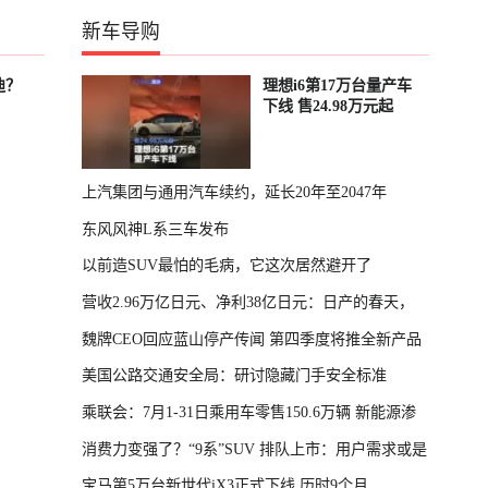
新车导购
迪？
理想i6第17万台量产车
下线 售24.98万元起
上汽集团与通用汽车续约，延长20年至2047年
东风风神L系三车发布
以前造SUV最怕的毛病，它这次居然避开了
营收2.96万亿日元、净利38亿日元：日产的春天，
魏牌CEO回应蓝山停产传闻 第四季度将推全新产品
回来了
美国公路交通安全局：研讨隐藏门手安全标准
乘联会：7月1-31日乘用车零售150.6万辆 新能源渗
消费力变强了？“9系”SUV 排队上市：用户需求或是
透率64.4%
宝马第5万台新世代iX3正式下线 历时9个月
主因