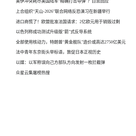
美伊冲突耗尽美国陆军“精确打击导弹”？白宫回应
上合组织“天山-2026”联合网络反恐演习在新疆举行
进口商慌了！欧盟批准法国请求：2亿欧元用于销毁过剩
以色列称成功测试升级版“箭”式反导系统
全部使用核动力，特朗普“黄金舰队”造价或高达2750亿美元
法中青年东京街头举标语，敦促日本正视历史
以媒：以军称误向己方部队方向发射一枚拦截弹
众星云集屠榜热搜