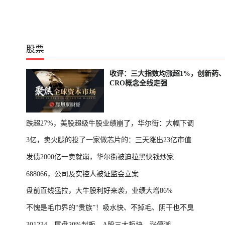
股票
收评：三大指数均涨超1%，创新药
CRO概念全线走强
跌超27%，美股超级牛股业绩崩了，华尔街：大幅下调
3亿，卖火腿的投了一家做芯片的：三天涨出23亿市值
发债2000亿一卖就崩，华尔街被迫拉黑快钱炒家
688066，公司及实控人被证监会立案
盘前直线猛拉，大牛股利好来袭，业绩大增86%
不愧是毛巾界的“贵族”！吸水快、不掉毛、阴干也不臭
301234，尾盘20%封板，A股三大板块，涨停潮