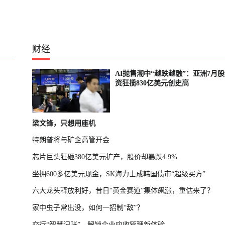
财经
、
AI抛售潮中“越跌越融”：亚洲7月
资狂揽830亿美元创史高
梁文锋，只想用座机
特朗普将与矿企高管开会
芯片巨头狂砸380亿美元扩产，股价却暴跌4.9%
坐拥600多亿美元现金，SK海力士成韩国债市“超级买方”
六大龙头释放利好，昔日“黄金赛道”集体飙涨，重估来了？
家中虫子常出没，如何一招制“敌”？
交行“智慧记账”，解锁企业应收管理新体验