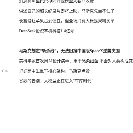
消息称阿里巴巴拟向开源模型大客户收费
讲述自己的超长纪录片即将上映，马斯克先坐不住了
长鑫没让苹果占到便宜，但全场消费大概是果粉买单
DeepSeek投资宇树科技1.4亿元
马斯克划定“斩杀线”，无法阻挡中国版SpaceX逆势突围
美科学家首次用AI设计病毒：用于感染细菌 不会对人类构成威
17岁高中生重写核心架构，马斯克点赞
谷歌的告别：大模型正在进入“车库时代”