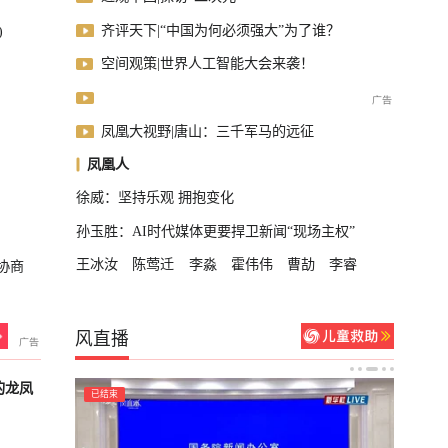
齐评天下|“中国为何必须强大”为了谁？
)
空间观策|世界人工智能大会来袭！
凤凰大视野|唐山：三千军马的远征
凤凰人
徐威：坚持乐观 拥抱变化
孙玉胜：AI时代媒体更要捍卫新闻“现场主权”
王冰汝
陈莺迁
李淼
霍伟伟
曹劼
李睿
协商
风直播
的龙凤
已结束
已结束