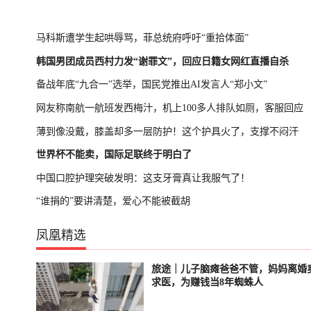
马科斯遭学生起哄辱骂，菲总统府呼吁“重拾体面”
韩国男团成员西村力发“谢罪文”，回应日籍女网红直播自杀
备战年底“九合一”选举，国民党推出AI发言人“郑小文”
网友称南航一航班发西梅汁，机上100多人排队如厕，客服回应
薄到像没戴，膝盖却多一层防护！这个护具火了，支撑不闷汗
世界杯不能卖，国际足联终于明白了
中国口腔护理突破发明：这支牙膏真让我服气了！
“谁捐的”要讲清楚，爱心不能被截胡
凤凰精选
旅途｜儿子脑瘫爸爸不管，妈妈离婚
已结束
轮播中
求医，为赚钱当8年蜘蛛人