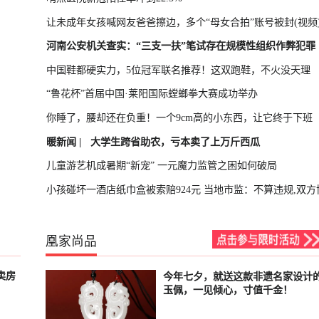
让未成年女孩喊网友爸爸擦边，多个“母女合拍”账号被封(视频
河南公安机关查实：“三支一扶”笔试存在规模性组织作弊犯罪
中国鞋都硬实力，5位冠军联名推荐！这双跑鞋，不火没天理
“鲁花杯”首届中国·莱阳国际螳螂拳大赛成功举办
你睡了，腰却还在负重！一个9cm高的小东西，让它终于下班
暖新闻 |
大学生跨省助农，亏本卖了上万斤西瓜
儿童游艺机成暑期“新宠” 一元魔力监管之困如何破局
小孩碰坏一酒店纸巾盒被索赔924元 当地市监：不算违规,双方
凰家尚品
卖房
今年七夕，就送这款非遗名家设计
已结束
玉佩，一见倾心，寸值千金！