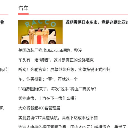
汽车
好物
近期震荡日本车市，竟是这辆比亚
美国改装厂推出Blackbird超跑，秒没
车头有一堵“钢墙”，这才是真正的公路坦克
国际传
听劝！奔驰官宣：屏幕继续升级，实体按键正式回归
车，你买得到；“尊”，可就这一个
L3强制国标来了，每次“脱手”将由厂商买单？
线控底盘，上汽在下一盘什么棋？
见
大众将裁超400名管理层
实测启境GT7高速续航，高温下达成率也不错
澳洲人疯抢的德国奢牌飞鹰，国内才89元？撤柜清仓，手慢无