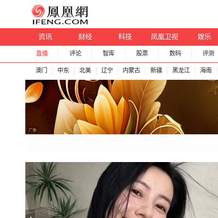
资讯
财经
科技
凤凰卫视
娱乐
直播
评论
智库
股票
数码
评测
澳门
中东
北美
辽宁
内蒙古
新疆
黑龙江
海南