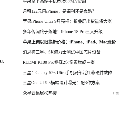
苹果拿下高端手机市场65%的份额
月租122元用iPhone，是福利还是套路？
苹果iPhone Ultra 9月亮相：折叠屏出货量将大涨
多年传闻终于落地！iPhone 18 Pro三大升级
苹果上调以旧换新价格：iPhone、iPad、Mac涨价
消息称三星、SK海力士测试中国芯片设备
胁
REDMI K100 Pro搭载2亿像素旗舰三摄
三星：Galaxy S26 Ultra手机局部泛红非硬件故障
三星One UI 9.5横幅设计曝光：配3种方案
众星云集屠榜热搜