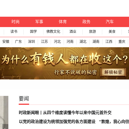
时尚
军事
体育
政务
汽车
读书
国学
佛教文化
酒业
旅游
美食
安徽
广东
深圳
江苏
河北
河南
湖北
湖南
江西
重庆
要闻
时政新闻眼丨从四个维度读懂今年以来中国元首外交
以党的政治建设为统领加强党的各方面建设
“敦煌，我心向往