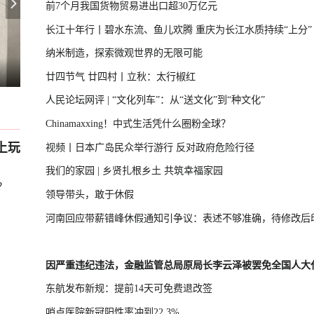
前7个月我国货物贸易进出口超30万亿元
长江十年行丨碧水东流、鱼儿欢腾 重庆为长江水质持续“上分”
纳米制造，探索微观世界的无限可能
在淡水河口设防
乌克兰谈判代表转任情报头子，背后
茅台镇老饕从不问牌子，只问“有罗庆忠吗”
廿四节气 廿四村丨立秋：太行椒红
人民论坛网评 | “文化列车”：从“送文化”到“种文化”
Chinamaxxing！中式生活凭什么圈粉全球？
上玩
视频丨日本广岛民众举行游行 反对政府危险行径
我们的家园 | 乡贤扎根乡土 共筑幸福家园
？
领导带头，敢于休假
河南回应带薪错峰休假通知引争议：表述不够准确，待修改后
因严重违纪违法，金融监管总局原局长李云泽被罢免全国人大
东航发布新规：提前14天可免费退改签
哨点医院新冠阳性率冲到22.3%