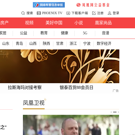
搜索
PHOENIX TV
下载客户端
注册
登录
房产
视频
美好中国
小说
凰家尚品
家居
公益
教育
健康
5G
音漫
山东
青岛
山西
陕西
甘肃
浙江
宁波
数字经济
拉斯海玛对接考察
银泰百货88会员日
凤凰卫视
之”