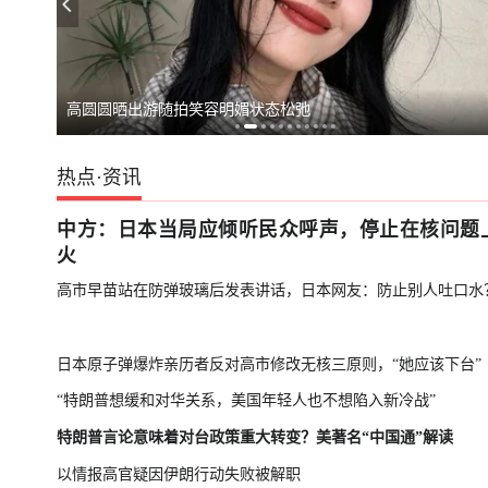
日本民众游行，抗议政府修改“无核三原则”
台湾“汉光演习”
高圆圆晒出游随拍笑容明媚状态松弛
热点
·
资讯
中方：日本当局应倾听民众呼声，停止在核问题
火
高市早苗站在防弹玻璃后发表讲话，日本网友：防止别人吐口水
日本原子弹爆炸亲历者反对高市修改无核三原则，“她应该下台”
“特朗普想缓和对华关系，美国年轻人也不想陷入新冷战”
特朗普言论意味着对台政策重大转变？美著名“中国通”解读
以情报高官疑因伊朗行动失败被解职