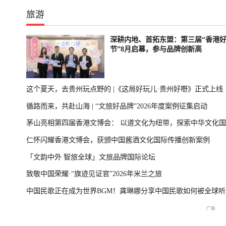
旅游
深耕内地、首拓东盟：第三届“香港
节”8月启幕，参与品牌创新高
这个夏天，去贵州玩点野的 |《这局好玩儿·贵州好嘢》正式上线
循路而来，共赴山海 | “文旅好品牌”2026年度案例征集启动
茅山亮相第四届香港文博会： 以道文化为纽带，探索中华文化
仁怀闪耀香港文博会，获颁中国酱酒文化国际传播创新案例
播新表达
「文韵中外 智旅全球」文旅品牌国际论坛
致敬中国荣耀·“旗迹见证官”2026年米兰之旅
中国民歌正在成为世界BGM！龚琳娜分享中国民歌如何被全球听