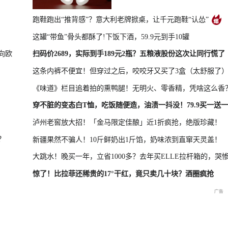
跑鞋跑出“推背感”？意大利老牌掀桌，让千元跑鞋“认怂”
这罐“带鱼”骨头都酥了!下饭下酒，59.9元到手10罐
凤凰最新报道
尊界MPV及华为新品发布会
向欧
扫码价2689，实际到手189元2瓶？五粮液股份这次让同行慌了
这条内裤不便宜！但穿过之后，咬咬牙又买了3盒（太舒服了
《味道》栏目追着拍的熏鸭腿！无明火、零香精，凭啥这么香
晓特别直
国新办：2026年上半年国民
重庆彭水山体崩塌救援现场
重庆彭水山
穿不脏的变态白T恤，吃饭随便造，油渍一抖没！79.9买一送一
经济运行情况
最新进展
会
泸州老窖放大招！「金马限定佳酿」近1折疯抢，绝版珍藏！
？
新疆果然不骗人！10斤鲜奶出1斤馅，奶味浓到直窜天灵盖！
大跳水！晚买一年，立省1000多？去年买ELLE拉杆箱的，哭
惊了！比拉菲还稀贵的17°干红，竟只卖几十块？酒圈疯抢