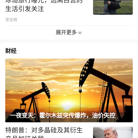
冰岛旅行曝光，远离白宫的
生活引发关注
译言网
展开更多
财经
一夜变天：霍尔木兹突传爆炸，油价失控
特朗普：对多晶硅及其衍生