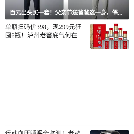
百元出头买一套！父亲节送爸爸这一身，儒雅有型还凉爽
单瓶扫码价398，现299元狂
囤6瓶！泸州老窖底气何在
运动血压睡眠全监测！老牌