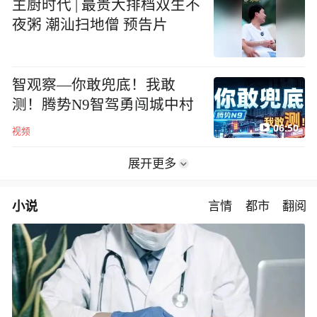
主厨时代 | 最贵大排档双生不
夜粥 潮汕扫地僧 预告片
智观察—你敢兜底！我敢
测！腾势N9智驾勇闯城中村
06:50
视频
展开更多
小说
言情
都市
翻阅