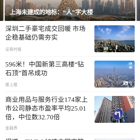
楼
飘窗竟然能变身全屋C位 都后悔
深圳二手豪宅成交回暖 市场
企稳基础仍需夯实
证券时报
596米！中国新第三高楼“钻
石顶”首吊成功
9
楼上楼
商业用品与服务行业174家上
市公司静态市盈率平均25.01
倍，中位数32.70倍
金融界