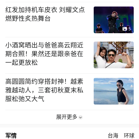
红发加持机车皮衣 刘耀文点
燃野性炙热舞台
5
小酒窝晒出与爸爸高云翔近
期合照！果然还是跟亲爸在
一起更放松
高圆圆简约穿搭封神！越素
雅越动人，三套初秋夏末私
服松弛又大气
展开更多
军情
台海
环球