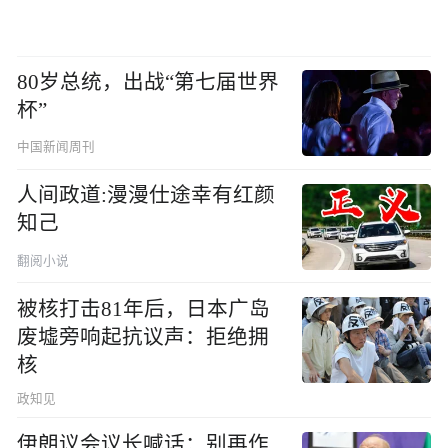
80岁总统，出战“第七届世界
杯”
中国新闻周刊
人间政道:漫漫仕途幸有红颜
知己
翻阅小说
被核打击81年后，日本广岛
废墟旁响起抗议声：拒绝拥
核
政知见
伊朗议会议长喊话：别再作