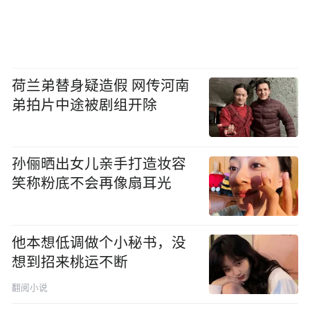
荷兰弟替身疑造假 网传河南
弟拍片中途被剧组开除
孙俪晒出女儿亲手打造妆容
笑称粉底不会再像扇耳光
他本想低调做个小秘书，没
想到招来桃运不断
翻阅小说