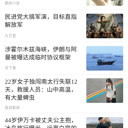
翻阅小说
民进党大搞军演，目标直指
解放军
九万里
涉霍尔木兹海峡，伊朗与阿
曼被曝达成临时协议框架
天下事
22岁女子独闯南太行失联12
天，救援人员：山中高温，
有大量蜱虫
极目新闻
44岁伊万卡被丈夫公主抱，