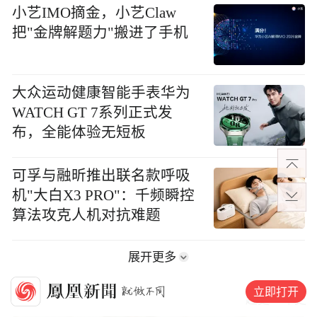
小艺IMO摘金，小艺Claw
把"金牌解题力"搬进了手机
大众运动健康智能手表华为
WATCH GT 7系列正式发
布，全能体验无短板
可孚与融昕推出联名款呼吸
机"大白X3 PRO"：千频瞬控
算法攻克人机对抗难题
展开更多
立即打开
历史
趣史
军史