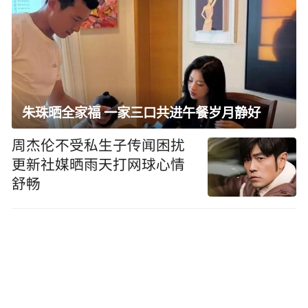
朱珠晒全家福 一家三口共进午餐岁月静好
周杰伦不受私生子传闻困扰
更新社媒晒雨天打网球心情
舒畅