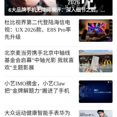
6大品牌手机无障碍横评：深入细节之后，似乎只有苹果能挺住？｜ 看见2026
杜比视界第二代登陆海信电
视：UX 2026款、E8S Pro率
先升级
北京麦当劳携手北京中轴线
基金会启幕"中轴光影 我就喜
欢"主题影展
小艺IMO摘金，小艺Claw
把"金牌解题力"搬进了手机
大众运动健康智能手表华为