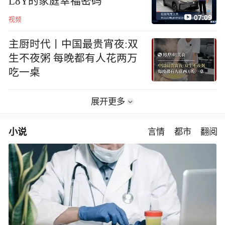
L8Y的家庭幸福密码
07:09
视频
主厨时代丨中国最贵宵夜:双
生不夜粥 每晚都有人花两万
吃一桌
展开更多
小说
言情
都市
翻阅