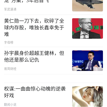
龙”方案，3年后首飞
军武速递
黄仁勋一刀下去，砍碎了全
球内存股，唯独长鑫幸免于
难
字母榜
孙宇晨身价超越王健林，但
他还是那么记仇
易简财经
权谋:一曲曲惊心动魄的逆袭
好戏
翻阅小说