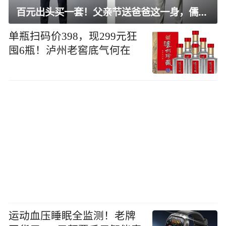
百元出头买一套！父亲节送爸爸这一身，儒雅有型还凉爽
单瓶扫码价398，现299元狂
囤6瓶！泸州老窖底气何在
运动血压睡眠全监测！老牌