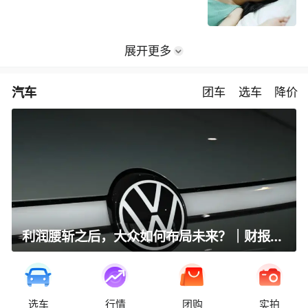
展开更多
汽车
团车
选车
降价
利润腰斩之后，大众如何布局未来？｜财报全视角
选车
行情
团购
实拍