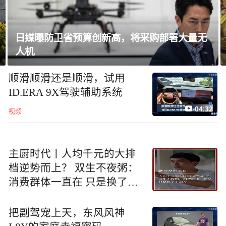
金正恩会见参战老兵和战时立功者
顺滑顺滑还是顺滑，试用
ID.ERA 9X驾驶辅助系统
04:32
视频
主厨时代丨人均千元的大排
档逆势而上？ 双生不夜粥：
消费群体一直在 只是换了个
地方
把副驾宠上天，东风风神