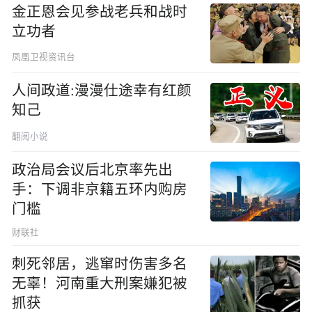
金正恩会见参战老兵和战时
立功者
凤凰卫视资讯台
人间政道:漫漫仕途幸有红颜
知己
翻阅小说
政治局会议后北京率先出
手：下调非京籍五环内购房
门槛
财联社
刺死邻居，逃窜时伤害多名
无辜！河南重大刑案嫌犯被
抓获