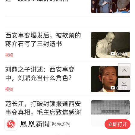
西安事变爆发后，被软禁的
蒋介石写了三封遗书
01:19
视频
刘鼎之子讲述：西安事变
中，刘鼎充当什么角色？
02:12
视频
范长江，打破封锁报道西安
事变真相，毛主席致信感谢
03:56
立即打开
视频