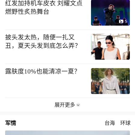
红发加持机车皮衣 刘耀文点
燃野性炙热舞台
5
披头发太热，随便一扎又
丑，夏天头发到底怎么弄？
露肤度10%也能清凉一夏？
展开更多
军情
台海
环球