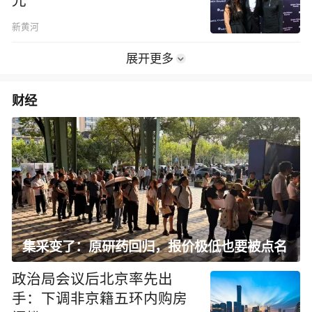
光
新黄河
展开更多
财经
集采变了：原研药回归，报价极低也要被点名
政治局会议后北京率先出
手：下调非京籍五环内购房