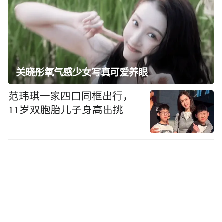
关晓彤氧气感少女写真可爱养眼
范玮琪一家四口同框出行，
11岁双胞胎儿子身高出挑