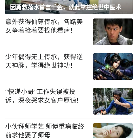
因勇救落水首富千金，就此掌控绝世中医术
意外获得仙尊传承，各路美
女争着抢着要找他看病！
少年偶得无上传承，获得逆
天神脉，学得绝世神功！
“快递小哥”工作失误被投
诉，深夜哭求女客户原谅!
小伙拜师学艺 师傅重病临终
前求他娶了师母