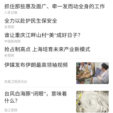
抓住那些惠及面广、牵一发而动全身的工作
人民日报
全力以赴护民生保安全
央视网
谁让重庆江畔山村“美”成好日子？
中国新闻网
抢占制高点 上海培育未来产业新模式
央视网
伊媒发布伊朗最高领袖视频
凤凰卫视资讯台
台风白海豚“闭眼”，意味着
什么？
钱江视频