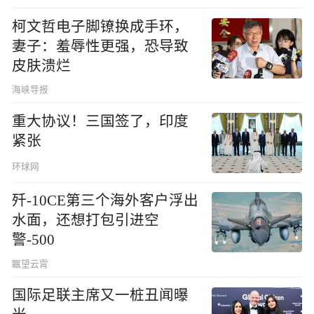
柯文哲电子脚镣换成手环，
妻子：羞辱性更强，恐导致
皮肤溃烂
海峡导报
重大协议！三国签了，印度
紧张
环球网
歼-10CE第三个海外客户浮出
水面，还想打包引进空
警-500
瞩望云霄
国际足联主席又一桩丑闻曝