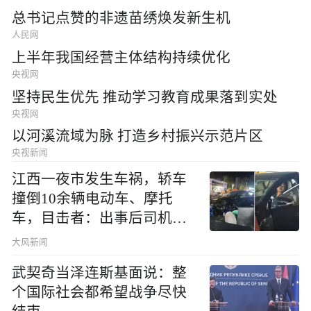
总书记点赞的非遗苗绣焕发新生机
人民网
上半年我国经营主体结构持续优化
央视网
坚持民生优先 推动学习教育成果落到实处
央视网
以河溪流域为脉 打造乡村振兴示范片区
央视新闻
江西一夜市发生车祸，轿车
撞倒10余辆电动车、摩托
车，目击者：出事后司机一
直坐车里
大风新闻
武契奇当泽连斯基面说：整
个国际社会都希望战争尽快