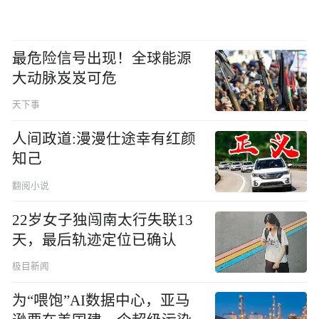
最危险信号出现！全球能源
大动脉岌岌可危
天下事
人间政道:漫漫仕途幸有红颜
知己
翻阅小说
22岁女子独闯南太行失联13
天，最后轨迹定位已确认
极目新闻
为“喂饱”AI数据中心，亚马