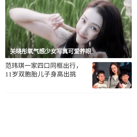
关晓彤氧气感少女写真可爱养眼
范玮琪一家四口同框出行，
11岁双胞胎儿子身高出挑