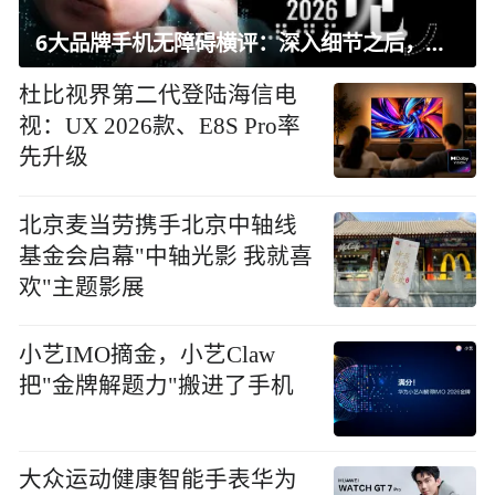
6大品牌手机无障碍横评：深入细节之后，似乎只有苹果能挺住？｜ 看见2026
杜比视界第二代登陆海信电
视：UX 2026款、E8S Pro率
先升级
北京麦当劳携手北京中轴线
基金会启幕"中轴光影 我就喜
欢"主题影展
小艺IMO摘金，小艺Claw
把"金牌解题力"搬进了手机
大众运动健康智能手表华为