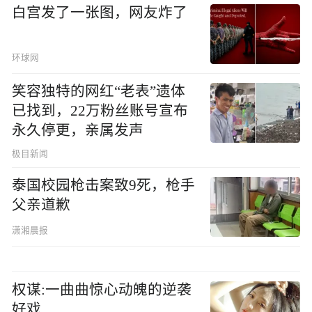
白宫发了一张图，网友炸了
环球网
笑容独特的网红“老表”遗体
已找到，22万粉丝账号宣布
永久停更，亲属发声
极目新闻
泰国校园枪击案致9死，枪手
父亲道歉
潇湘晨报
权谋:一曲曲惊心动魄的逆袭
好戏