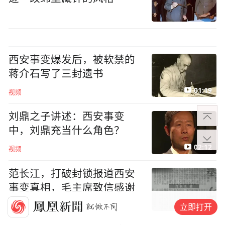
西安事变爆发后，被软禁的
蒋介石写了三封遗书
01:19
视频
刘鼎之子讲述：西安事变
中，刘鼎充当什么角色？
02:12
视频
范长江，打破封锁报道西安
事变真相，毛主席致信感谢
03:56
立即打开
视频