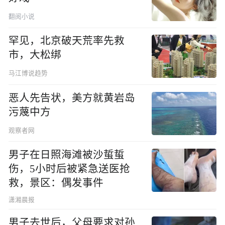
翻阅小说
罕见，北京破天荒率先救
市，大松绑
马江博说趋势
恶人先告状，美方就黄岩岛
污蔑中方
观察者网
男子在日照海滩被沙蜇蜇
伤，5小时后被紧急送医抢
救，景区：偶发事件
潇湘晨报
男子去世后，父母要求对孙