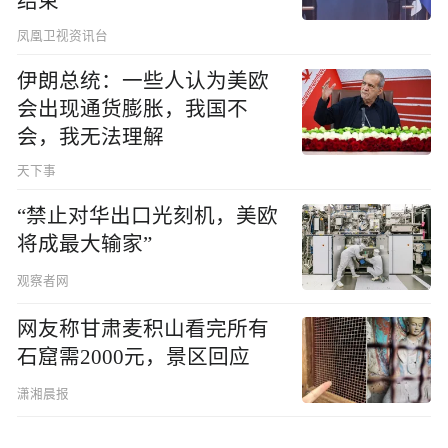
结束
凤凰卫视资讯台
伊朗总统：一些人认为美欧
会出现通货膨胀，我国不
会，我无法理解
天下事
“禁止对华出口光刻机，美欧
将成最大输家”
观察者网
网友称甘肃麦积山看完所有
石窟需2000元，景区回应
潇湘晨报