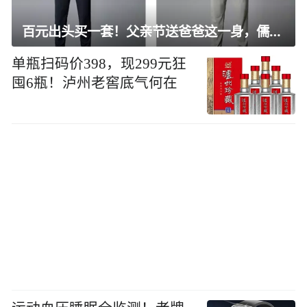
百元出头买一套！父亲节送爸爸这一身，儒雅有型还凉爽
单瓶扫码价398，现299元狂
囤6瓶！泸州老窖底气何在