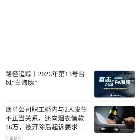
路径追踪丨2026年第13号台
风“白海豚”
烟草公司职工婚内与2人发生
不正当关系，还向烟农借款
16万，被开除后起诉要求复
职，法院判了
红星新闻