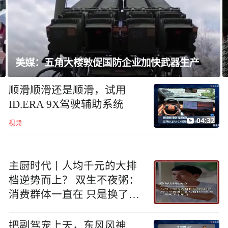
角大楼敦促国防企业加快武器生产
若夺回众议院
顺滑顺滑还是顺滑，试用
ID.ERA 9X驾驶辅助系统
04:32
视频
主厨时代丨人均千元的大排
档逆势而上？ 双生不夜粥：
消费群体一直在 只是换了个
地方
把副驾宠上天，东风风神