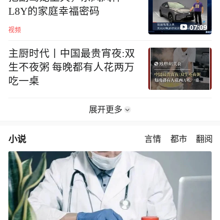
L8Y的家庭幸福密码
07:09
视频
主厨时代丨中国最贵宵夜:双
生不夜粥 每晚都有人花两万
吃一桌
展开更多
小说
言情
都市
翻阅