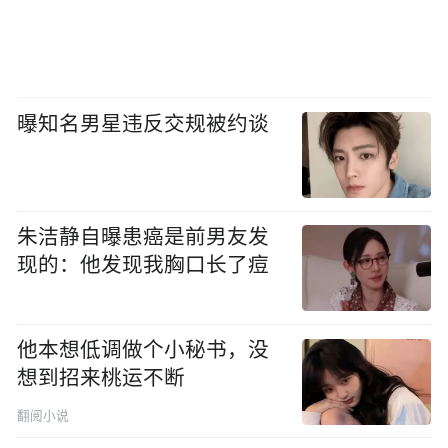
曝知名男星违反交规被约谈
朱洁静自曝患癌是前男友发
现的：他发现我胸口长了痘
他本想低调做个小秘书，没
想到招来桃运不断
翻阅小说