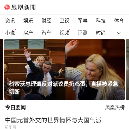
资讯
娱乐
财经
卫视
军事
科技
体育
小说
房产
汽车
视频
评测
时尚
遭反对派议员扔鸡蛋，直播被紧急
高圆圆晒出游随
今日要闻
凤凰热榜
中国元首外交的世界情怀与大国气派
新华网